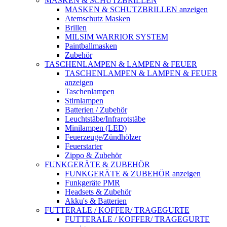
MASKEN & SCHUTZBRILLEN
MASKEN & SCHUTZBRILLEN anzeigen
Atemschutz Masken
Brillen
MILSIM WARRIOR SYSTEM
Paintballmasken
Zubehör
TASCHENLAMPEN & LAMPEN & FEUER
TASCHENLAMPEN & LAMPEN & FEUER
anzeigen
Taschenlampen
Stirnlampen
Batterien / Zubehör
Leuchtstäbe/Infrarotstäbe
Minilampen (LED)
Feuerzeuge/Zündhölzer
Feuerstarter
Zippo & Zubehör
FUNKGERÄTE & ZUBEHÖR
FUNKGERÄTE & ZUBEHÖR anzeigen
Funkgeräte PMR
Headsets & Zubehör
Akku's & Batterien
FUTTERALE / KOFFER/ TRAGEGURTE
FUTTERALE / KOFFER/ TRAGEGURTE