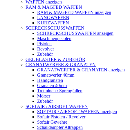
WAFFEN anzeigen
RAM & MAGFED WAFFEN
RAM & MAGFED WAFFEN anzeigen
LANGWAFFEN
KURZWAFFEN
SCHRECKSCHUSSWAFFEN
SCHRECKSCHUSSWAFFEN anzeigen
Maschinenpistolen
Pistolen
Revolver
Zubehör
GEL BLASTER & ZUBEHÖR
GRANATWERFER & GRANATEN
GRANATWERFER & GRANATEN anzeigen
Granatwerfer 40mm
Handgranaten
Granaten 40mm
Tretminen / Sprengfallen
Mörser
Zubehör
SOFTAIR / AIRSOFT WAFFEN
SOFTAIR / AIRSOFT WAFFEN anzeigen
Softair Pistolen / Revolver
Softair Gewehre
Schalldämpfer Attrappen