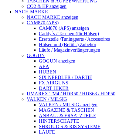
TASCHEN & AUFBEWAHRUNG
CO2 & HP anzeigen
NACH MARKE
NACH MARKE anzeigen
CAM870 (APS)
CAM870 (APS) anzeigen
Caddy´s / Taschen (für Hülsen)
Ersatzteile /Tuningparts / Accessoires
Hülsen und (Befüll-) Zubehör
Läufe / Magazinverlängerungen
GOGUN
GOGUN anzeigen
AEA
HUBEN
SIX NEEDLER / DARTIE
FX AIRGUNS
DART HIKER
UMAREX TM4 / HDR50 / HDS68 / HDP50
VALKEN / MILSIG
VALKEN / MILSIG anzeigen
MAGAZINE & TASCHEN
ANBAU- & ERSATZTEILE
HINTERSCHÄFTE
SHROUD'S & RIS SYSTEME
LÄUFE