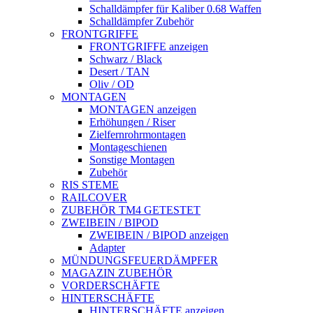
Schalldämpfer für Kaliber 0.68 Waffen
Schalldämpfer Zubehör
FRONTGRIFFE
FRONTGRIFFE anzeigen
Schwarz / Black
Desert / TAN
Oliv / OD
MONTAGEN
MONTAGEN anzeigen
Erhöhungen / Riser
Zielfernrohrmontagen
Montageschienen
Sonstige Montagen
Zubehör
RIS STEME
RAILCOVER
ZUBEHÖR TM4 GETESTET
ZWEIBEIN / BIPOD
ZWEIBEIN / BIPOD anzeigen
Adapter
MÜNDUNGSFEUERDÄMPFER
MAGAZIN ZUBEHÖR
VORDERSCHÄFTE
HINTERSCHÄFTE
HINTERSCHÄFTE anzeigen