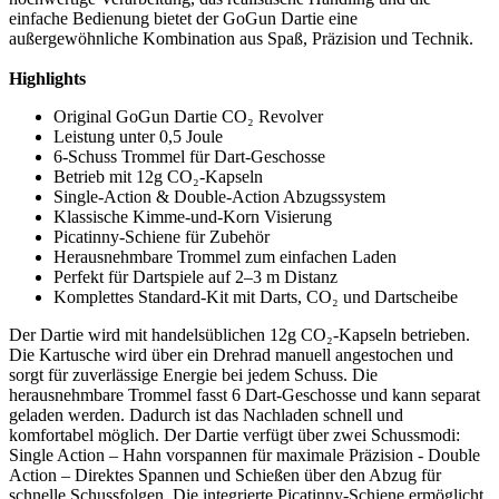
einfache Bedienung bietet der GoGun Dartie eine
außergewöhnliche Kombination aus Spaß, Präzision und Technik.
Highlights
Original GoGun Dartie CO₂ Revolver
Leistung unter 0,5 Joule
6-Schuss Trommel für Dart-Geschosse
Betrieb mit 12g CO₂-Kapseln
Single-Action & Double-Action Abzugssystem
Klassische Kimme-und-Korn Visierung
Picatinny-Schiene für Zubehör
Herausnehmbare Trommel zum einfachen Laden
Perfekt für Dartspiele auf 2–3 m Distanz
Komplettes Standard-Kit mit Darts, CO₂ und Dartscheibe
Der Dartie wird mit handelsüblichen 12g CO₂-Kapseln betrieben.
Die Kartusche wird über ein Drehrad manuell angestochen und
sorgt für zuverlässige Energie bei jedem Schuss. Die
herausnehmbare Trommel fasst 6 Dart-Geschosse und kann separat
geladen werden. Dadurch ist das Nachladen schnell und
komfortabel möglich. Der Dartie verfügt über zwei Schussmodi:
Single Action – Hahn vorspannen für maximale Präzision - Double
Action – Direktes Spannen und Schießen über den Abzug für
schnelle Schussfolgen. Die integrierte Picatinny-Schiene ermöglicht