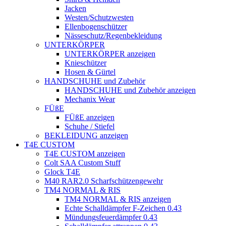
Jacken
Westen/Schutzwesten
Ellenbogenschützer
Nässeschutz/Regenbekleidung
UNTERKÖRPER
UNTERKÖRPER anzeigen
Knieschützer
Hosen & Gürtel
HANDSCHUHE und Zubehör
HANDSCHUHE und Zubehör anzeigen
Mechanix Wear
FÜßE
FÜßE anzeigen
Schuhe / Stiefel
BEKLEIDUNG anzeigen
T4E CUSTOM
T4E CUSTOM anzeigen
Colt SAA Custom Stuff
Glock T4E
M40 RAR2.0 Scharfschützengewehr
TM4 NORMAL & RIS
TM4 NORMAL & RIS anzeigen
Echte Schalldämpfer F-Zeichen 0.43
Mündungsfeuerdämpfer 0.43