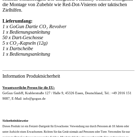
die Montage von Zubehör wie Red-Dot-Visieren oder taktischen
Zielhilfen.
Lieferumfang:
1 x GoGun Dartie CO₂ Revolver
1 x Bedienungsanleitung
50 x Dart-Geschosse
5 x CO₂-Kapseln (12g)
1 x Dartscheibe
1 x Bedienungsanleitung
Information Produktsicherheit
Verantwortliche Person für die EU:
GoGun GmbH, Krablerstraße 127 / Halle 9, 45326 Essen, Deutschland, Tel.: +49 2016 151
9087, E-Mail: info@gogun.de
Sicherheitshinweise
Dieses Produkt ist ein Freizeit-Dartgerät für Erwachsene. Verwendung nur durch Personen ab 18 Jahren oder
unter Aufsicht eines Erwachsenen. Richten Sie das Gerät niemals auf Personen oder Tiere. Verwenden Sie nur