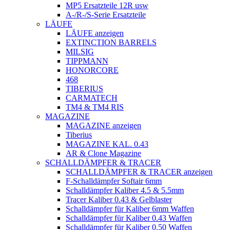
MP5 Ersatzteile 12R usw
A-/R-/S-Serie Ersatzteile
LÄUFE
LÄUFE anzeigen
EXTINCTION BARRELS
MILSIG
TIPPMANN
HONORCORE
468
TIBERIUS
CARMATECH
TM4 & TM4 RIS
MAGAZINE
MAGAZINE anzeigen
Tiberius
MAGAZINE KAL. 0.43
AR & Clone Magazine
SCHALLDÄMPFER & TRACER
SCHALLDÄMPFER & TRACER anzeigen
F-Schalldämpfer Softair 6mm
Schalldämpfer Kaliber 4.5 & 5.5mm
Tracer Kaliber 0.43 & Gelblaster
Schalldämpfer für Kaliber 6mm Waffen
Schalldämpfer für Kaliber 0.43 Waffen
Schalldämpfer für Kaliber 0.50 Waffen