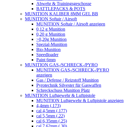
Abwehr & Trainingsgeschosse
BATTLEPACKS & POTS
MUNITION KALIBER 8MM GEL BB
MUNITION Softair / Airsoft
MUNITION Softair / Airsoft anzeigen
0,12 g Munition
0,20 g Munition
>0,20g Munition
Spezial-Munition
Bio-Munition
Speedloader
Paint 6mm
MUNITION GAS-/SCHRECK-/PYRO
MUNITION GAS-/SCHRECK-/PYRO
anzeigen
Gas / Defense / Reizstoff Munition
Pyrotechnik Silvester für Gaswaffen
Schreckschuss Munition Platz
MUNITION Luftgewehr & Luftpistole
MUNITION Luftgewehr & Luftpistole anzeigen
4,4mm (.173)
cal 4,5mm (.177)
cal 5,5mm (.22)
cal 6,35mm (.25)
cal 7,62mm (.30)