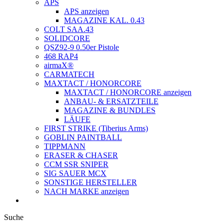
APS
APS anzeigen
MAGAZINE KAL. 0.43
COLT SAA.43
SOLIDCORE
QSZ92-9 0.50er Pistole
468 RAP4
airmaX®
CARMATECH
MAXTACT / HONORCORE
MAXTACT / HONORCORE anzeigen
ANBAU- & ERSATZTEILE
MAGAZINE & BUNDLES
LÄUFE
FIRST STRIKE (Tiberius Arms)
GOBLIN PAINTBALL
TIPPMANN
ERASER & CHASER
CCM SSR SNIPER
SIG SAUER MCX
SONSTIGE HERSTELLER
NACH MARKE anzeigen
Suche