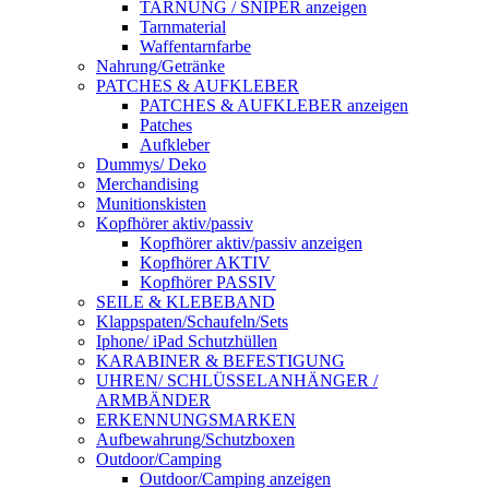
TARNUNG / SNIPER anzeigen
Tarnmaterial
Waffentarnfarbe
Nahrung/Getränke
PATCHES & AUFKLEBER
PATCHES & AUFKLEBER anzeigen
Patches
Aufkleber
Dummys/ Deko
Merchandising
Munitionskisten
Kopfhörer aktiv/passiv
Kopfhörer aktiv/passiv anzeigen
Kopfhörer AKTIV
Kopfhörer PASSIV
SEILE & KLEBEBAND
Klappspaten/Schaufeln/Sets
Iphone/ iPad Schutzhüllen
KARABINER & BEFESTIGUNG
UHREN/ SCHLÜSSELANHÄNGER /
ARMBÄNDER
ERKENNUNGSMARKEN
Aufbewahrung/Schutzboxen
Outdoor/Camping
Outdoor/Camping anzeigen