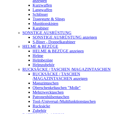
anzeigen
Kurzwaffen
Langwaffen
Schlösser
Tragegurte & Slings
Munitionskisten
Karabiner
SONSTIGE AUSRÜSTUNG
SONSTIGE AUSRÜSTUNG anzeigen
S-Biner - Doppelkarabiner
HELME & BEZÜGE
HELME & BEZÜGE anzeigen
Helme
Helmbezüge
Helmzubehör
RUCKSÄCKE / TASCHEN /MAGAZINTASCHEN
RUCKSÄCKE / TASCHEN
/MAGAZINTASCHEN anzeigen
Magazintaschen
Oberschenkeltaschen "Molle"
Mehrzwecktaschen
Patronenhülsentaschen
Tool-/Universal-/Multifunktionstaschen
Rucksäcke
Zubehör