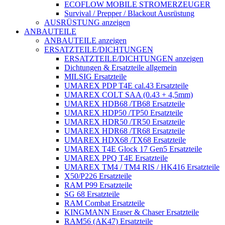
ECOFLOW MOBILE STROMERZEUGER
Survival / Prepper / Blackout Ausrüstung
AUSRÜSTUNG anzeigen
ANBAUTEILE
ANBAUTEILE anzeigen
ERSATZTEILE/DICHTUNGEN
ERSATZTEILE/DICHTUNGEN anzeigen
Dichtungen & Ersatzteile allgemein
MILSIG Ersatzteile
UMAREX PDP T4E cal.43 Ersatzteile
UMAREX COLT SAA (0.43 + 4,5mm)
UMAREX HDB68 /TB68 Ersatzteile
UMAREX HDP50 /TP50 Ersatzteile
UMAREX HDR50 /TR50 Ersatzteile
UMAREX HDR68 /TR68 Ersatzteile
UMAREX HDX68 /TX68 Ersatzteile
UMAREX T4E Glock 17 Gen5 Ersatzteile
UMAREX PPQ T4E Ersatzteile
UMAREX TM4 / TM4 RIS / HK416 Ersatzteile
X50/P226 Ersatzteile
RAM P99 Ersatzteile
SG 68 Ersatzteile
RAM Combat Ersatzteile
KINGMANN Eraser & Chaser Ersatzteile
RAM56 (AK47) Ersatzteile