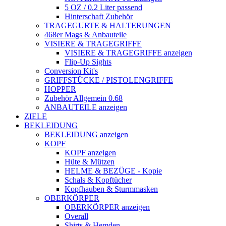
5 OZ / 0.2 Liter passend
Hinterschaft Zubehör
TRAGEGURTE & HALTERUNGEN
468er Mags & Anbauteile
VISIERE & TRAGEGRIFFE
VISIERE & TRAGEGRIFFE anzeigen
Flip-Up Sights
Conversion Kit's
GRIFFSTÜCKE / PISTOLENGRIFFE
HOPPER
Zubehör Allgemein 0.68
ANBAUTEILE anzeigen
ZIELE
BEKLEIDUNG
BEKLEIDUNG anzeigen
KOPF
KOPF anzeigen
Hüte & Mützen
HELME & BEZÜGE - Kopie
Schals & Kopftücher
Kopfhauben & Sturmmasken
OBERKÖRPER
OBERKÖRPER anzeigen
Overall
Shirts & Hemden