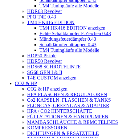
Schalldämpfer attrappen 0.43
TM4 Tuningläufe alle Modelle
HDR68 Revolver
PPQ T4E 0.43
TM4 HK416 EDITION
TM4 HK416 EDITION anzeigen
Echte Schalldämpfer F-Zeichen 0.43
Mündungsfeuerdämpfer 0.43
Schalldämpfer attrappen 0.43
TM4 Tuningläufe alle Modelle
HDP50 Pistole
HDR50 Revolver
HDS68 SCHROTFLINTE
SG68 GEN I & II
T4E CUSTOM anzeigen
CO2 & HP
CO2 & HP anzeigen
HPA FLASCHEN & REGULATOREN
Co2 KAPSELN, FLASCHEN & TANKS
FLONGAS, GREENGAS & ADAPTER
HPA / CO2 HINTERSCHÄFTE
FÜLLSTATIONEN & HANDPUMPEN
MAMBASCHLÄUCHE & REMOTELINES
KOMPRESSOREN
DICHTUNGEN & ERSATZTEILE