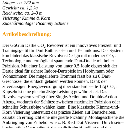
Länge: ca. 282 mm
Gewicht: ca. 1,2 kg
Reichweite: ca. 2–3 m
Visierung: Kimme & Korn
Zubehörmontage: Picatinny-Schiene
Artikelbeschreibung:
Der GoGun Dartie CO₂ Revolver ist ein innovatives Freizeit- und
Trainingsgerät für Dart-Enthusiasten und Technikfans. Das System
kombiniert das klassische Revolver-Design mit moderner CO₂-
Technologie und ermöglicht spannende Dart-Duelle mit hoher
Präzision. Mit einer Leistung von unter 0,5 Joule eignet sich der
Dartie ideal für sichere Indoor-Dartspiele im Hobbyraum oder
Wohnzimmer. Die mitgelieferte Trommel fasst bis zu 6 Dart-
Geschosse, die einfach geladen werden können. Dank der
zuverlässigen Energieversorgung über standardisierte 12g CO₂-
Kapseln ist eine gleichmäßige Leistung gewährleistet. Das
Revolversystem verfügt über Single-Action und Double-Action
Abzug, wodurch der Schütze zwischen maximaler Präzision oder
schneller Schussfolge wählen kann. Eine klassische Kimme-und-
Korn Visierung unterstützt das präzise Zielen auf Dartscheiben.
Zusätzlich ermöglicht eine integrierte Picatinny-Montageschiene die
Anbringung von Zubehör wie z. B. Red-Dot-Visieren. Durch seine
hochwertige Verarbeitung, das realistische Handling und die