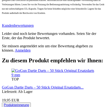
geeignete Dart-Geschosse im passenden Kaliber. Missbräuchliche oder unsachgemäße Verwendung kann zu
Verletzungen führen. Lesen Sie vor der Nutzung die Bedienungsanleitung vollständig. Verwenden Sie das Gerät
nur mit unbeschädigten CO₂-Kapseln. Tragen Sie beim Schießen möglichst eine Schutzbrille. Lagern Sie das
Produkt außerhalb der Reichweite von Kindern.
Kundenbewertungen
Leider sind noch keine Bewertungen vorhanden. Seien Sie der
Erste, der das Produkt bewertet.
Sie müssen angemeldet sein um eine Bewertung abgeben zu
können.
Anmelden
Zu diesem Produkt empfehlen wir Ihnen:
TOP
GoGun Dartie Darts – 50 Stück Original Ersatzdarts...
Lieferzeit: Ab Lager
19,95 EUR
Produkterinnerung