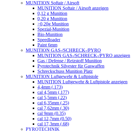
MUNITION Softair / Airsoft
MUNITION Softair / Airsoft anzeigen
0,12 g Munition
0,20 g Munition
>0,20g Munition
Spezial-Munition
Bio-Munition
Speedloader
Paint 6mm
MUNITION GAS-/SCHRECK-/PYRO
MUNITION GAS-/SCHRECK-/PYRO anzeigen
Gas / Defense / Reizstoff Munition
Pyrotechnik Silvester für Gaswaffen
Schreckschuss Munition Platz
MUNITION Luftgewehr & Luftpistole
MUNITION Luftgewehr & Luftpistole anzeigen
4,4mm (.173)
cal 4,5mm (.177)
cal 5,5mm (.22)
cal 6,35mm (.25)
cal 7,62mm (.30)
cal 9mm (0.35)
cal 12,7mm (0.50)
cal 17,3mm (.68)
PYROTECHNIK