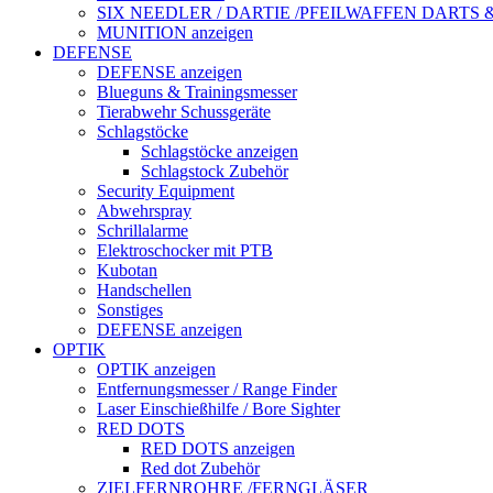
SIX NEEDLER / DARTIE /PFEILWAFFEN DARTS
MUNITION anzeigen
DEFENSE
DEFENSE anzeigen
Blueguns & Trainingsmesser
Tierabwehr Schussgeräte
Schlagstöcke
Schlagstöcke anzeigen
Schlagstock Zubehör
Security Equipment
Abwehrspray
Schrillalarme
Elektroschocker mit PTB
Kubotan
Handschellen
Sonstiges
DEFENSE anzeigen
OPTIK
OPTIK anzeigen
Entfernungsmesser / Range Finder
Laser Einschießhilfe / Bore Sighter
RED DOTS
RED DOTS anzeigen
Red dot Zubehör
ZIELFERNROHRE /FERNGLÄSER