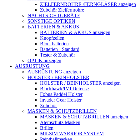
ZIELFERNROHRE /FERNGLÄSER anzeigen
Zubehör Zielfernrohre
NACHTSICHTGERÄTE
SONSTIGE OPTIKEN
BATTERIEN & AKKUS
BATTERIEN & AKKUS anzeigen
Knopfzellen
Blockbatterien
Batterien - Standard
Tester & Zubehör
OPTIK anzeigen
AUSRÜSTUNG
AUSRÜSTUNG anzeigen
HOLSTER / BEINHOLSTER
HOLSTER / BEINHOLSTER anzeigen
Blackhawk/IMI Defense
Fobus Paddel Holster
Invader Gear Holster
Zubehör
MASKEN & SCHUTZBRILLEN
MASKEN & SCHUTZBRILLEN anzeigen
Atemschutz Masken
Brillen
MILSIM WARRIOR SYSTEM
Paintballmasken