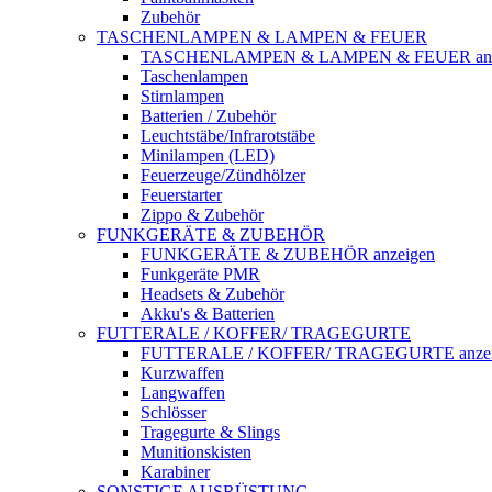
Zubehör
TASCHENLAMPEN & LAMPEN & FEUER
TASCHENLAMPEN & LAMPEN & FEUER anz
Taschenlampen
Stirnlampen
Batterien / Zubehör
Leuchtstäbe/Infrarotstäbe
Minilampen (LED)
Feuerzeuge/Zündhölzer
Feuerstarter
Zippo & Zubehör
FUNKGERÄTE & ZUBEHÖR
FUNKGERÄTE & ZUBEHÖR anzeigen
Funkgeräte PMR
Headsets & Zubehör
Akku's & Batterien
FUTTERALE / KOFFER/ TRAGEGURTE
FUTTERALE / KOFFER/ TRAGEGURTE anzei
Kurzwaffen
Langwaffen
Schlösser
Tragegurte & Slings
Munitionskisten
Karabiner
SONSTIGE AUSRÜSTUNG