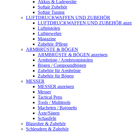
Akkus & Ladegeräte
Softair Zubehör
Softair Tuning
LUFTDRUCKWAFFEN UND ZUBEHÖR
LUFTDRUCKWAFFEN UND ZUBEHÖR anzei
Luftpistolen
Luftgewehre
Magazine
Zubehör /Pflege
ARMBRÜSTE & BÖGEN
ARMBRÜSTE & BÖGEN anzeigen
Armbrüste / Armbrustpistolen
Bögen / Compoundbögen
Zubehör für Armbrüste
Zubehör für Bögen
MESSER
MESSER anzeigen
Messer
Tactical Pens
Tools / Multitools
Macheten / Bajonetts
Äxte/Sägen
Schaufeln
Blasrohre & Zubehör
Schleudern & Zubehör