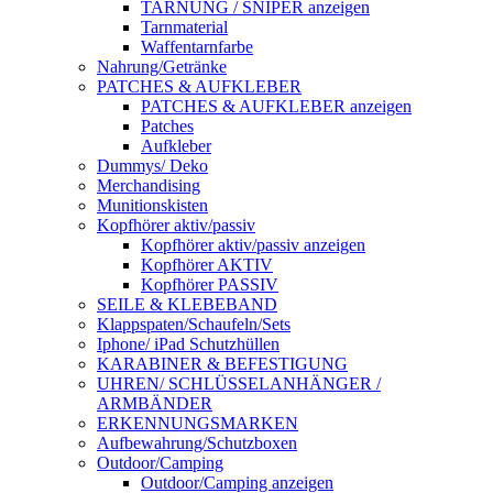
TARNUNG / SNIPER anzeigen
Tarnmaterial
Waffentarnfarbe
Nahrung/Getränke
PATCHES & AUFKLEBER
PATCHES & AUFKLEBER anzeigen
Patches
Aufkleber
Dummys/ Deko
Merchandising
Munitionskisten
Kopfhörer aktiv/passiv
Kopfhörer aktiv/passiv anzeigen
Kopfhörer AKTIV
Kopfhörer PASSIV
SEILE & KLEBEBAND
Klappspaten/Schaufeln/Sets
Iphone/ iPad Schutzhüllen
KARABINER & BEFESTIGUNG
UHREN/ SCHLÜSSELANHÄNGER /
ARMBÄNDER
ERKENNUNGSMARKEN
Aufbewahrung/Schutzboxen
Outdoor/Camping
Outdoor/Camping anzeigen