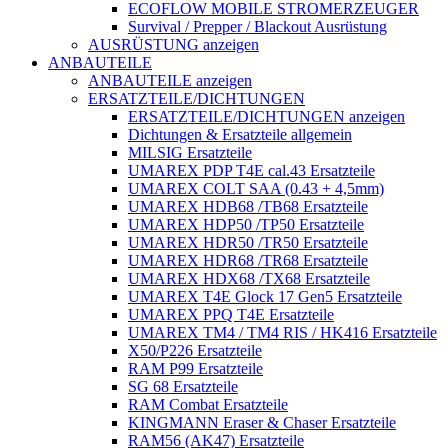
ECOFLOW MOBILE STROMERZEUGER
Survival / Prepper / Blackout Ausrüstung
AUSRÜSTUNG anzeigen
ANBAUTEILE
ANBAUTEILE anzeigen
ERSATZTEILE/DICHTUNGEN
ERSATZTEILE/DICHTUNGEN anzeigen
Dichtungen & Ersatzteile allgemein
MILSIG Ersatzteile
UMAREX PDP T4E cal.43 Ersatzteile
UMAREX COLT SAA (0.43 + 4,5mm)
UMAREX HDB68 /TB68 Ersatzteile
UMAREX HDP50 /TP50 Ersatzteile
UMAREX HDR50 /TR50 Ersatzteile
UMAREX HDR68 /TR68 Ersatzteile
UMAREX HDX68 /TX68 Ersatzteile
UMAREX T4E Glock 17 Gen5 Ersatzteile
UMAREX PPQ T4E Ersatzteile
UMAREX TM4 / TM4 RIS / HK416 Ersatzteile
X50/P226 Ersatzteile
RAM P99 Ersatzteile
SG 68 Ersatzteile
RAM Combat Ersatzteile
KINGMANN Eraser & Chaser Ersatzteile
RAM56 (AK47) Ersatzteile