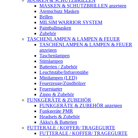
MASKEN & SCHUTZBRILLEN
MASKEN & SCHUTZBRILLEN anzeigen
Atemschutz Masken
Brillen
MILSIM WARRIOR SYSTEM
Paintballmasken
Zubehör
TASCHENLAMPEN & LAMPEN & FEUER
TASCHENLAMPEN & LAMPEN & FEUER
anzeigen
Taschenlampen
Stirnlampen
Batterien / Zubehör
Leuchtstäbe/Infrarotstäbe
Minilampen (LED)
Feuerzeuge/Zündhölzer
Feuerstarter
Zippo & Zubehör
FUNKGERÄTE & ZUBEHÖR
FUNKGERÄTE & ZUBEHÖR anzeigen
Funkgeräte PMR
Headsets & Zubehör
Akku's & Batterien
FUTTERALE / KOFFER/ TRAGEGURTE
FUTTERALE / KOFFER/ TRAGEGURTE