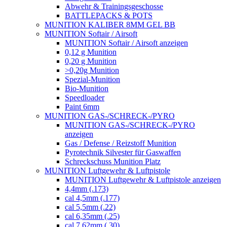
Abwehr & Trainingsgeschosse
BATTLEPACKS & POTS
MUNITION KALIBER 8MM GEL BB
MUNITION Softair / Airsoft
MUNITION Softair / Airsoft anzeigen
0,12 g Munition
0,20 g Munition
>0,20g Munition
Spezial-Munition
Bio-Munition
Speedloader
Paint 6mm
MUNITION GAS-/SCHRECK-/PYRO
MUNITION GAS-/SCHRECK-/PYRO
anzeigen
Gas / Defense / Reizstoff Munition
Pyrotechnik Silvester für Gaswaffen
Schreckschuss Munition Platz
MUNITION Luftgewehr & Luftpistole
MUNITION Luftgewehr & Luftpistole anzeigen
4,4mm (.173)
cal 4,5mm (.177)
cal 5,5mm (.22)
cal 6,35mm (.25)
cal 7,62mm (.30)