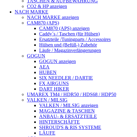
TASCHEN & AUFBEWAHRUNG
CO2 & HP anzeigen
NACH MARKE
NACH MARKE anzeigen
CAM870 (APS)
CAM870 (APS) anzeigen
Caddy´s / Taschen (für Hülsen)
Ersatzteile /Tuningparts / Accessoires
Hülsen und (Befüll-) Zubehör
Läufe / Magazinverlängerungen
GOGUN
GOGUN anzeigen
AEA
HUBEN
SIX NEEDLER / DARTIE
FX AIRGUNS
DART HIKER
UMAREX TM4 / HDR50 / HDS68 / HDP50
VALKEN / MILSIG
VALKEN / MILSIG anzeigen
MAGAZINE & TASCHEN
ANBAU- & ERSATZTEILE
HINTERSCHÄFTE
SHROUD'S & RIS SYSTEME
LÄUFE