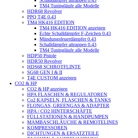
Schalldämpfer attrappen 0.43
TM4 Tuningläufe alle Modelle
HDR68 Revolver
PPQ T4E 0.43
TM4 HK416 EDITION
TM4 HK416 EDITION anzeigen
Echte Schalldämpfer F-Zeichen 0.43
Mündungsfeuerdämpfer 0.43
Schalldämpfer attrappen 0.43
TM4 Tuningläufe alle Modelle
HDP50 Pistole
HDR50 Revolver
HDS68 SCHROTFLINTE
SG68 GEN I & II
T4E CUSTOM anzeigen
CO2 & HP
CO2 & HP anzeigen
HPA FLASCHEN & REGULATOREN
Co2 KAPSELN, FLASCHEN & TANKS
FLONGAS, GREENGAS & ADAPTER
HPA / CO2 HINTERSCHÄFTE
FÜLLSTATIONEN & HANDPUMPEN
MAMBASCHLÄUCHE & REMOTELINES
KOMPRESSOREN
DICHTUNGEN & ERSATZTEILE