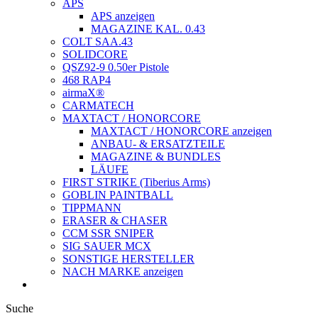
APS
APS anzeigen
MAGAZINE KAL. 0.43
COLT SAA.43
SOLIDCORE
QSZ92-9 0.50er Pistole
468 RAP4
airmaX®
CARMATECH
MAXTACT / HONORCORE
MAXTACT / HONORCORE anzeigen
ANBAU- & ERSATZTEILE
MAGAZINE & BUNDLES
LÄUFE
FIRST STRIKE (Tiberius Arms)
GOBLIN PAINTBALL
TIPPMANN
ERASER & CHASER
CCM SSR SNIPER
SIG SAUER MCX
SONSTIGE HERSTELLER
NACH MARKE anzeigen
Suche