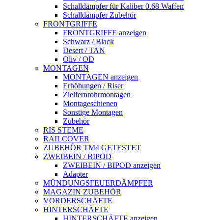
Schalldämpfer für Kaliber 0.68 Waffen
Schalldämpfer Zubehör
FRONTGRIFFE
FRONTGRIFFE anzeigen
Schwarz / Black
Desert / TAN
Oliv / OD
MONTAGEN
MONTAGEN anzeigen
Erhöhungen / Riser
Zielfernrohrmontagen
Montageschienen
Sonstige Montagen
Zubehör
RIS STEME
RAILCOVER
ZUBEHÖR TM4 GETESTET
ZWEIBEIN / BIPOD
ZWEIBEIN / BIPOD anzeigen
Adapter
MÜNDUNGSFEUERDÄMPFER
MAGAZIN ZUBEHÖR
VORDERSCHÄFTE
HINTERSCHÄFTE
HINTERSCHÄFTE anzeigen