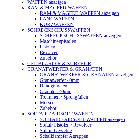
WAFFEN anzeigen
RAM & MAGFED WAFFEN
RAM & MAGFED WAFFEN anzeigen
LANGWAFFEN
KURZWAFFEN
SCHRECKSCHUSSWAFFEN
SCHRECKSCHUSSWAFFEN anzeigen
Maschinenpistolen
Pistolen
Revolver
Zubehör
GEL BLASTER & ZUBEHÖR
GRANATWERFER & GRANATEN
GRANATWERFER & GRANATEN anzeigen
Granatwerfer 40mm
Handgranaten
Granaten 40mm
Tretminen / Sprengfallen
Mörser
Zubehör
SOFTAIR / AIRSOFT WAFFEN
SOFTAIR / AIRSOFT WAFFEN anzeigen
Softair Pistolen / Revolver
Softair Gewehre
Schalldämpfer Attrappen