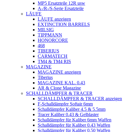
MP5 Ersatzteile 12R usw
A-/R-/S-Serie Ersatzteile
LÄUFE
LÄUFE anzeigen
EXTINCTION BARRELS
MILSIG
TIPPMANN
HONORCORE
468
TIBERIUS
CARMATECH
TM4 & TM4 RIS
MAGAZINE
MAGAZINE anzeigen
Tiberius
MAGAZINE KAL. 0.43
AR & Clone Magazine
SCHALLDÄMPFER & TRACER
SCHALLDÄMPFER & TRACER anzeigen
F-Schalldämpfer Softair 6mm
Schalldämpfer Kaliber 4.5 & 5.5mm
Tracer Kaliber 0.43 & Gelblaster
Schalldämpfer für Kaliber 6mm Waffen
Schalldämpfer für Kaliber 0.43 Waffen
Schalldämpfer für Kaliber 0.50 Waffen