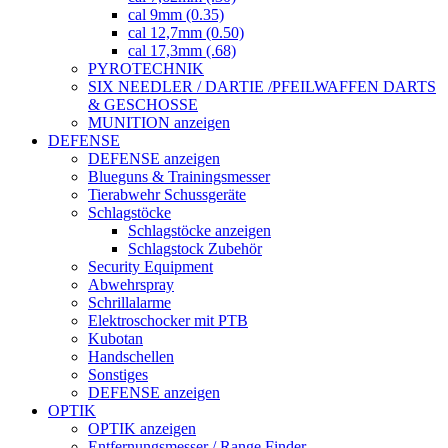
cal 9mm (0.35)
cal 12,7mm (0.50)
cal 17,3mm (.68)
PYROTECHNIK
SIX NEEDLER / DARTIE /PFEILWAFFEN DARTS
& GESCHOSSE
MUNITION anzeigen
DEFENSE
DEFENSE anzeigen
Blueguns & Trainingsmesser
Tierabwehr Schussgeräte
Schlagstöcke
Schlagstöcke anzeigen
Schlagstock Zubehör
Security Equipment
Abwehrspray
Schrillalarme
Elektroschocker mit PTB
Kubotan
Handschellen
Sonstiges
DEFENSE anzeigen
OPTIK
OPTIK anzeigen
Entfernungsmesser / Range Finder