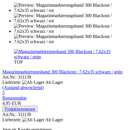
TOP
Magazinmarkierungsband 300 Blackout / 7.62x35 schwarz / grün
Art.Nr.: 311139
Lieferzeit:
Ab Lager
(Ausland abweichend)
5
Bonuspunkte
4,95 EUR
Produkterinnerung
Art.Nr.: 311139
Lieferzeit:
Ab Lager
Jetzt als Kunde registrieren