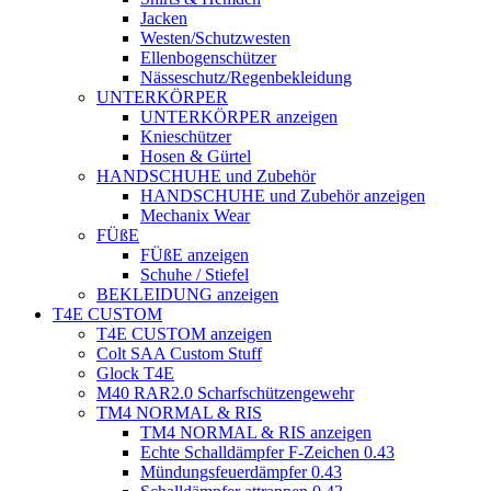
Jacken
Westen/Schutzwesten
Ellenbogenschützer
Nässeschutz/Regenbekleidung
UNTERKÖRPER
UNTERKÖRPER anzeigen
Knieschützer
Hosen & Gürtel
HANDSCHUHE und Zubehör
HANDSCHUHE und Zubehör anzeigen
Mechanix Wear
FÜßE
FÜßE anzeigen
Schuhe / Stiefel
BEKLEIDUNG anzeigen
T4E CUSTOM
T4E CUSTOM anzeigen
Colt SAA Custom Stuff
Glock T4E
M40 RAR2.0 Scharfschützengewehr
TM4 NORMAL & RIS
TM4 NORMAL & RIS anzeigen
Echte Schalldämpfer F-Zeichen 0.43
Mündungsfeuerdämpfer 0.43