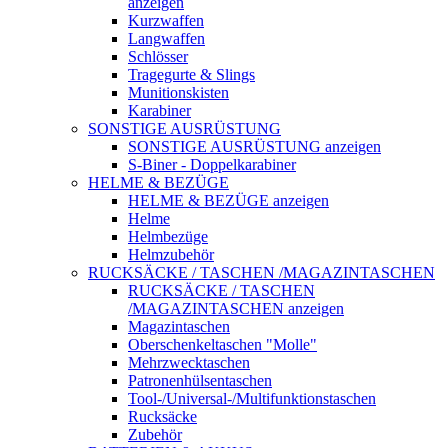
anzeigen
Kurzwaffen
Langwaffen
Schlösser
Tragegurte & Slings
Munitionskisten
Karabiner
SONSTIGE AUSRÜSTUNG
SONSTIGE AUSRÜSTUNG anzeigen
S-Biner - Doppelkarabiner
HELME & BEZÜGE
HELME & BEZÜGE anzeigen
Helme
Helmbezüge
Helmzubehör
RUCKSÄCKE / TASCHEN /MAGAZINTASCHEN
RUCKSÄCKE / TASCHEN
/MAGAZINTASCHEN anzeigen
Magazintaschen
Oberschenkeltaschen "Molle"
Mehrzwecktaschen
Patronenhülsentaschen
Tool-/Universal-/Multifunktionstaschen
Rucksäcke
Zubehör