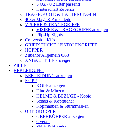
5 OZ / 0.2 Liter passend
Hinterschaft Zubehör
TRAGEGURTE & HALTERUNGEN
468er Mags & Anbauteile
VISIERE & TRAGEGRIFFE
VISIERE & TRAGEGRIFFE anzeigen
Flip-Up Sights
Conversion Kit's
GRIFFSTÜCKE / PISTOLENGRIFFE
HOPPER
Zubehör Allgemein 0.68
ANBAUTEILE anzeigen
ZIELE
BEKLEIDUNG
BEKLEIDUNG anzeigen
KOPF
KOPF anzeigen
Hüte & Mützen
HELME & BEZÜGE - Kopie
Schals & Kopftücher
Kopfhauben & Sturmmasken
OBERKÖRPER
OBERKÖRPER anzeigen
Overall
Shirts & Hemden