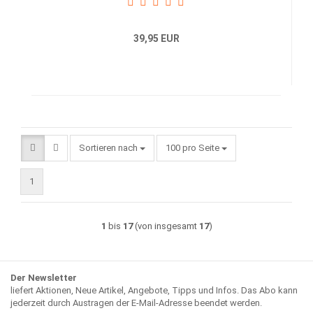
39,95 EUR
Sortieren nach
pro Seite
Sortieren nach
100 pro Seite
1
1
bis
17
(von insgesamt
17
)
Der Newsletter
liefert Aktionen, Neue Artikel, Angebote, Tipps und Infos. Das Abo kann
jederzeit durch Austragen der E-Mail-Adresse beendet werden.