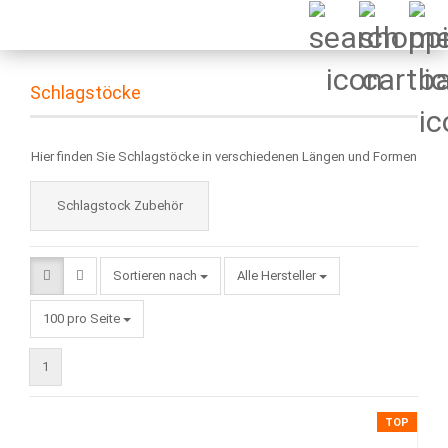
Schlagstöcke
Hier finden Sie Schlagstöcke in verschiedenen Längen und Formen
Schlagstock Zubehör
Sortieren nach
Sortieren nach
Alle Hersteller
pro Seite
100 pro Seite
1
TOP