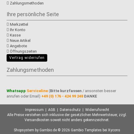
Zahlungsmethoden
Ihre persönliche Seite
Merkzettel
Ihr Konto
Kasse
Neue Artikel
Angebote
Öffnungszeiten
Vertrag widerrufen
Zahlungsmethoden
Whatsapp
Serviceline
(
Bitte kurzfassen
/ ansonsten besser
anrufen oder Email)
+49 (0) 176 - 424 99 248
DANKE
Impressum
|
AGB
|
Datenschutz
|
Widerrufsrecht
Alle Preise verstehen sich inklusive der gesetzlichen Mehrwertsteuer, zzgl.
Versandkosten
soweit nicht anders gekennzeichnet.
Shopsystem
by Gambio.de © 2026 Gambio Templates bei
Xycons