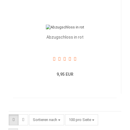
Abzugschloss in rot
9,95 EUR
Sortieren nach
pro Seite
Sortieren nach
100 pro Seite