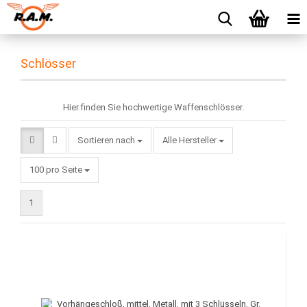
Schlösser
Hier finden Sie hochwertige Waffenschlösser.
Sortieren nach
Sortieren nach
Alle Hersteller
pro Seite
100 pro Seite
1