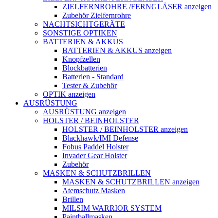
ZIELFERNROHRE /FERNGLÄSER anzeigen
Zubehör Zielfernrohre
NACHTSICHTGERÄTE
SONSTIGE OPTIKEN
BATTERIEN & AKKUS
BATTERIEN & AKKUS anzeigen
Knopfzellen
Blockbatterien
Batterien - Standard
Tester & Zubehör
OPTIK anzeigen
AUSRÜSTUNG
AUSRÜSTUNG anzeigen
HOLSTER / BEINHOLSTER
HOLSTER / BEINHOLSTER anzeigen
Blackhawk/IMI Defense
Fobus Paddel Holster
Invader Gear Holster
Zubehör
MASKEN & SCHUTZBRILLEN
MASKEN & SCHUTZBRILLEN anzeigen
Atemschutz Masken
Brillen
MILSIM WARRIOR SYSTEM
Paintballmasken