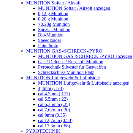
MUNITION Softair / Airsoft
MUNITION Softair / Airsoft anzeigen
0,12 g Munition
0,20 g Munition
>0,20g Munition
Spezial-Munition
Bio-Munition
Speedloader
Paint 6mm
MUNITION GAS-/SCHRECK-/PYRO
MUNITION GAS-/SCHRECK-/PYRO anzeigen
Gas / Defense / Reizstoff Munition
Pyrotechnik Silvester für Gaswaffen
Schreckschuss Munition Platz
MUNITION Luftgewehr & Luftpistole
MUNITION Luftgewehr & Luftpistole anzeigen
4,4mm (.173)
cal 4,5mm (.177)
cal 5,5mm (.22)
cal 6,35mm (.25)
cal 7,62mm (.30)
cal 9mm (0.35)
cal 12,7mm (0.50)
cal 17,3mm (.68)
PYROTECHNIK