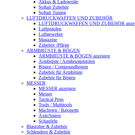
Akkus & Ladegeräte
Softair Zubehör
Softair Tuning
LUFTDRUCKWAFFEN UND ZUBEHÖR
LUFTDRUCKWAFFEN UND ZUBEHÖR anzei
Luftpistolen
Luftgewehre
Magazine
Zubehör /Pflege
ARMBRÜSTE & BÖGEN
ARMBRÜSTE & BÖGEN anzeigen
Armbrüste / Armbrustpistolen
Bögen / Compoundbögen
Zubehör für Armbrüste
Zubehör für Bögen
MESSER
MESSER anzeigen
Messer
Tactical Pens
Tools / Multitools
Macheten / Bajonetts
Äxte/Sägen
Schaufeln
Blasrohre & Zubehör
Schleudern & Zubehör