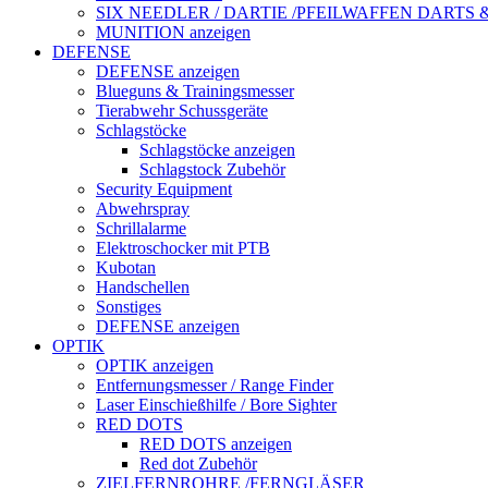
SIX NEEDLER / DARTIE /PFEILWAFFEN DARTS
MUNITION anzeigen
DEFENSE
DEFENSE anzeigen
Blueguns & Trainingsmesser
Tierabwehr Schussgeräte
Schlagstöcke
Schlagstöcke anzeigen
Schlagstock Zubehör
Security Equipment
Abwehrspray
Schrillalarme
Elektroschocker mit PTB
Kubotan
Handschellen
Sonstiges
DEFENSE anzeigen
OPTIK
OPTIK anzeigen
Entfernungsmesser / Range Finder
Laser Einschießhilfe / Bore Sighter
RED DOTS
RED DOTS anzeigen
Red dot Zubehör
ZIELFERNROHRE /FERNGLÄSER