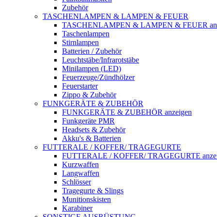
Zubehör
TASCHENLAMPEN & LAMPEN & FEUER
TASCHENLAMPEN & LAMPEN & FEUER anz
Taschenlampen
Stirnlampen
Batterien / Zubehör
Leuchtstäbe/Infrarotstäbe
Minilampen (LED)
Feuerzeuge/Zündhölzer
Feuerstarter
Zippo & Zubehör
FUNKGERÄTE & ZUBEHÖR
FUNKGERÄTE & ZUBEHÖR anzeigen
Funkgeräte PMR
Headsets & Zubehör
Akku's & Batterien
FUTTERALE / KOFFER/ TRAGEGURTE
FUTTERALE / KOFFER/ TRAGEGURTE anzei
Kurzwaffen
Langwaffen
Schlösser
Tragegurte & Slings
Munitionskisten
Karabiner
SONSTIGE AUSRÜSTUNG