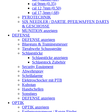
cal 9mm (0.35)
cal 12,7mm (0.50)
cal 17,3mm (.68)
PYROTECHNIK
SIX NEEDLER / DARTIE /PFEILWAFFEN DARTS
& GESCHOSSE
MUNITION anzeigen
DEFENSE
DEFENSE anzeigen
Blueguns & Trainingsmesser
Tierabwehr Schussgeräte
Schlagstöcke
Schlagstöcke anzeigen
Schlagstock Zubehör
Security Equipment
Abwehrspray
Schrillalarme
Elektroschocker mit PTB
Kubotan
Handschellen
Sonstiges
DEFENSE anzeigen
OPTIK
OPTIK anzeigen
Entfernungsmesser / Range Finder