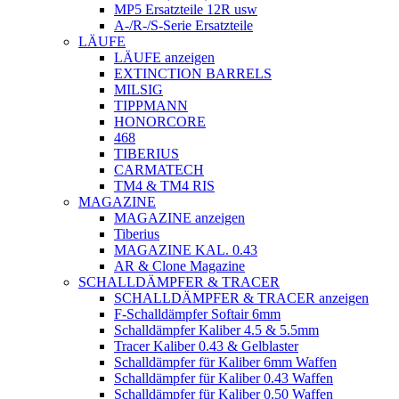
MP5 Ersatzteile 12R usw
A-/R-/S-Serie Ersatzteile
LÄUFE
LÄUFE anzeigen
EXTINCTION BARRELS
MILSIG
TIPPMANN
HONORCORE
468
TIBERIUS
CARMATECH
TM4 & TM4 RIS
MAGAZINE
MAGAZINE anzeigen
Tiberius
MAGAZINE KAL. 0.43
AR & Clone Magazine
SCHALLDÄMPFER & TRACER
SCHALLDÄMPFER & TRACER anzeigen
F-Schalldämpfer Softair 6mm
Schalldämpfer Kaliber 4.5 & 5.5mm
Tracer Kaliber 0.43 & Gelblaster
Schalldämpfer für Kaliber 6mm Waffen
Schalldämpfer für Kaliber 0.43 Waffen
Schalldämpfer für Kaliber 0.50 Waffen