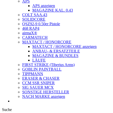
APS
APS anzeigen
MAGAZINE KAL. 0.43
COLT SAA.43
SOLIDCORE
QSZ92-9 0.50er Pistole
468 RAP4
airmaX®
CARMATECH
MAXTACT / HONORCORE
MAXTACT / HONORCORE anzeigen
ANBAU- & ERSATZTEILE
MAGAZINE & BUNDLES
LÄUFE
FIRST STRIKE (Tiberius Arms)
GOBLIN PAINTBALL
TIPPMANN
ERASER & CHASER
CCM SSR SNIPER
SIG SAUER MCX
SONSTIGE HERSTELLER
NACH MARKE anzeigen
Suche