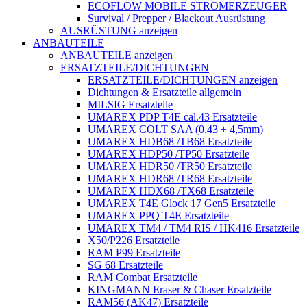
ECOFLOW MOBILE STROMERZEUGER
Survival / Prepper / Blackout Ausrüstung
AUSRÜSTUNG anzeigen
ANBAUTEILE
ANBAUTEILE anzeigen
ERSATZTEILE/DICHTUNGEN
ERSATZTEILE/DICHTUNGEN anzeigen
Dichtungen & Ersatzteile allgemein
MILSIG Ersatzteile
UMAREX PDP T4E cal.43 Ersatzteile
UMAREX COLT SAA (0.43 + 4,5mm)
UMAREX HDB68 /TB68 Ersatzteile
UMAREX HDP50 /TP50 Ersatzteile
UMAREX HDR50 /TR50 Ersatzteile
UMAREX HDR68 /TR68 Ersatzteile
UMAREX HDX68 /TX68 Ersatzteile
UMAREX T4E Glock 17 Gen5 Ersatzteile
UMAREX PPQ T4E Ersatzteile
UMAREX TM4 / TM4 RIS / HK416 Ersatzteile
X50/P226 Ersatzteile
RAM P99 Ersatzteile
SG 68 Ersatzteile
RAM Combat Ersatzteile
KINGMANN Eraser & Chaser Ersatzteile
RAM56 (AK47) Ersatzteile