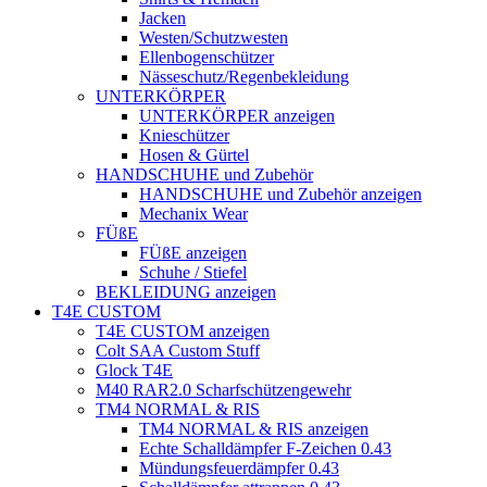
Jacken
Westen/Schutzwesten
Ellenbogenschützer
Nässeschutz/Regenbekleidung
UNTERKÖRPER
UNTERKÖRPER anzeigen
Knieschützer
Hosen & Gürtel
HANDSCHUHE und Zubehör
HANDSCHUHE und Zubehör anzeigen
Mechanix Wear
FÜßE
FÜßE anzeigen
Schuhe / Stiefel
BEKLEIDUNG anzeigen
T4E CUSTOM
T4E CUSTOM anzeigen
Colt SAA Custom Stuff
Glock T4E
M40 RAR2.0 Scharfschützengewehr
TM4 NORMAL & RIS
TM4 NORMAL & RIS anzeigen
Echte Schalldämpfer F-Zeichen 0.43
Mündungsfeuerdämpfer 0.43