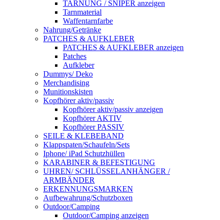
TARNUNG / SNIPER anzeigen
Tarnmaterial
Waffentarnfarbe
Nahrung/Getränke
PATCHES & AUFKLEBER
PATCHES & AUFKLEBER anzeigen
Patches
Aufkleber
Dummys/ Deko
Merchandising
Munitionskisten
Kopfhörer aktiv/passiv
Kopfhörer aktiv/passiv anzeigen
Kopfhörer AKTIV
Kopfhörer PASSIV
SEILE & KLEBEBAND
Klappspaten/Schaufeln/Sets
Iphone/ iPad Schutzhüllen
KARABINER & BEFESTIGUNG
UHREN/ SCHLÜSSELANHÄNGER /
ARMBÄNDER
ERKENNUNGSMARKEN
Aufbewahrung/Schutzboxen
Outdoor/Camping
Outdoor/Camping anzeigen