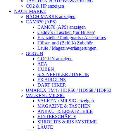
TASCHEN & AUFBEWAHRUNG
CO2 & HP anzeigen
NACH MARKE
NACH MARKE anzeigen
CAM870 (APS)
CAM870 (APS) anzeigen
Caddy´s / Taschen (für Hülsen)
Ersatzteile /Tuningparts / Accessoires
Hülsen und (Befüll-) Zubehör
Läufe / Magazinverlängerungen
GOGUN
GOGUN anzeigen
AEA
HUBEN
SIX NEEDLER / DARTIE
FX AIRGUNS
DART HIKER
UMAREX TM4 / HDR50 / HDS68 / HDP50
VALKEN / MILSIG
VALKEN / MILSIG anzeigen
MAGAZINE & TASCHEN
ANBAU- & ERSATZTEILE
HINTERSCHÄFTE
SHROUD'S & RIS SYSTEME
LÄUFE