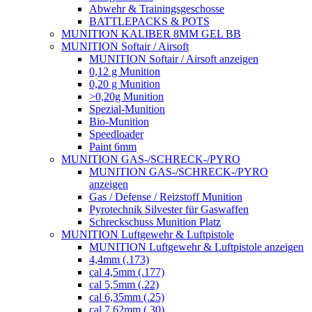
Abwehr & Trainingsgeschosse
BATTLEPACKS & POTS
MUNITION KALIBER 8MM GEL BB
MUNITION Softair / Airsoft
MUNITION Softair / Airsoft anzeigen
0,12 g Munition
0,20 g Munition
>0,20g Munition
Spezial-Munition
Bio-Munition
Speedloader
Paint 6mm
MUNITION GAS-/SCHRECK-/PYRO
MUNITION GAS-/SCHRECK-/PYRO
anzeigen
Gas / Defense / Reizstoff Munition
Pyrotechnik Silvester für Gaswaffen
Schreckschuss Munition Platz
MUNITION Luftgewehr & Luftpistole
MUNITION Luftgewehr & Luftpistole anzeigen
4,4mm (.173)
cal 4,5mm (.177)
cal 5,5mm (.22)
cal 6,35mm (.25)
cal 7,62mm (.30)