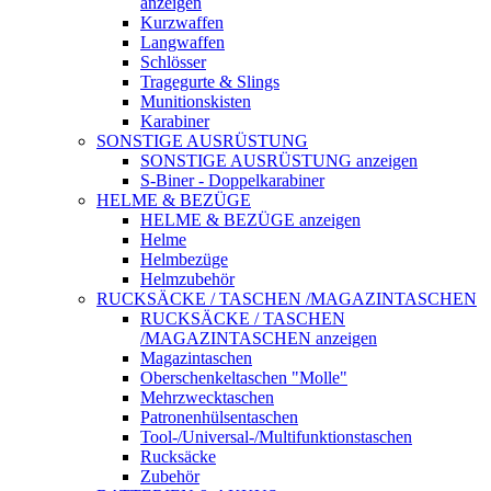
anzeigen
Kurzwaffen
Langwaffen
Schlösser
Tragegurte & Slings
Munitionskisten
Karabiner
SONSTIGE AUSRÜSTUNG
SONSTIGE AUSRÜSTUNG anzeigen
S-Biner - Doppelkarabiner
HELME & BEZÜGE
HELME & BEZÜGE anzeigen
Helme
Helmbezüge
Helmzubehör
RUCKSÄCKE / TASCHEN /MAGAZINTASCHEN
RUCKSÄCKE / TASCHEN
/MAGAZINTASCHEN anzeigen
Magazintaschen
Oberschenkeltaschen "Molle"
Mehrzwecktaschen
Patronenhülsentaschen
Tool-/Universal-/Multifunktionstaschen
Rucksäcke
Zubehör