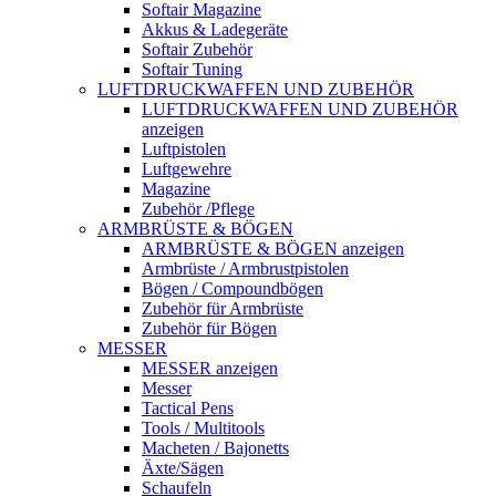
Softair Magazine
Akkus & Ladegeräte
Softair Zubehör
Softair Tuning
LUFTDRUCKWAFFEN UND ZUBEHÖR
LUFTDRUCKWAFFEN UND ZUBEHÖR
anzeigen
Luftpistolen
Luftgewehre
Magazine
Zubehör /Pflege
ARMBRÜSTE & BÖGEN
ARMBRÜSTE & BÖGEN anzeigen
Armbrüste / Armbrustpistolen
Bögen / Compoundbögen
Zubehör für Armbrüste
Zubehör für Bögen
MESSER
MESSER anzeigen
Messer
Tactical Pens
Tools / Multitools
Macheten / Bajonetts
Äxte/Sägen
Schaufeln