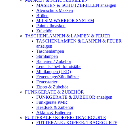
MASKEN & SCHUTZBRILLEN
MASKEN & SCHUTZBRILLEN anzeigen
Atemschutz Masken
Brillen
MILSIM WARRIOR SYSTEM
Paintballmasken
Zubehör
TASCHENLAMPEN & LAMPEN & FEUER
TASCHENLAMPEN & LAMPEN & FEUER
anzeigen
Taschenlampen
Stirnlampen
Batterien / Zubehör
Leuchtstäbe/Infrarotstäbe
Minilampen (LED)
Feuerzeuge/Zündhölzer
Feuerstarter
Zippo & Zubehör
FUNKGERÄTE & ZUBEHÖR
FUNKGERÄTE & ZUBEHÖR anzeigen
Funkgeräte PMR
Headsets & Zubehör
Akku's & Batterien
FUTTERALE / KOFFER/ TRAGEGURTE
FUTTERALE / KOFFER/ TRAGEGURTE