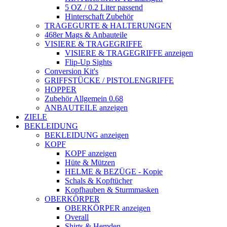
5 OZ / 0.2 Liter passend
Hinterschaft Zubehör
TRAGEGURTE & HALTERUNGEN
468er Mags & Anbauteile
VISIERE & TRAGEGRIFFE
VISIERE & TRAGEGRIFFE anzeigen
Flip-Up Sights
Conversion Kit's
GRIFFSTÜCKE / PISTOLENGRIFFE
HOPPER
Zubehör Allgemein 0.68
ANBAUTEILE anzeigen
ZIELE
BEKLEIDUNG
BEKLEIDUNG anzeigen
KOPF
KOPF anzeigen
Hüte & Mützen
HELME & BEZÜGE - Kopie
Schals & Kopftücher
Kopfhauben & Sturmmasken
OBERKÖRPER
OBERKÖRPER anzeigen
Overall
Shirts & Hemden