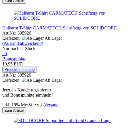
Zum Artikel
Halbarm T-Shirt CARMATECH Schriftzug von SOLIDCORE
Art.Nr.: 305926
Lieferzeit:
Ab Lager
(Ausland abweichend)
Nur noch: 1 Stück
20
Bonuspunkte
19,95 EUR
Produkterinnerung
Art.Nr.: 305926
Lieferzeit:
Ab Lager
Jetzt als Kunde registrieren
und Bonuspunkte sammeln!
inkl. 19% MwSt. zzgl.
Versand
Zum Artikel