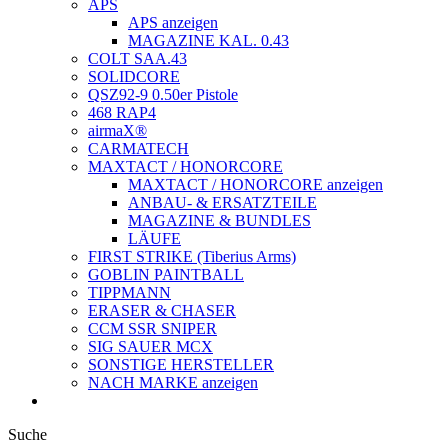
APS
APS anzeigen
MAGAZINE KAL. 0.43
COLT SAA.43
SOLIDCORE
QSZ92-9 0.50er Pistole
468 RAP4
airmaX®
CARMATECH
MAXTACT / HONORCORE
MAXTACT / HONORCORE anzeigen
ANBAU- & ERSATZTEILE
MAGAZINE & BUNDLES
LÄUFE
FIRST STRIKE (Tiberius Arms)
GOBLIN PAINTBALL
TIPPMANN
ERASER & CHASER
CCM SSR SNIPER
SIG SAUER MCX
SONSTIGE HERSTELLER
NACH MARKE anzeigen
Suche