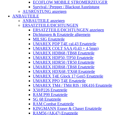
ECOFLOW MOBILE STROMERZEUGER
Survival / Prepper / Blackout Ausrüstung
AUSRÜSTUNG anzeigen
ANBAUTEILE
ANBAUTEILE anzeigen
ERSATZTEILE/DICHTUNGEN
ERSATZTEILE/DICHTUNGEN anzeigen
Dichtungen & Ersatzteile allgemein
MILSIG Ersatzteile
UMAREX PDP T4E cal.43 Ersatzteile
UMAREX COLT SAA (0.43 + 4,5mm)
UMAREX HDB68 /TB68 Ersatzteile
UMAREX HDP50 /TP50 Ersatzteile
UMAREX HDR50 /TR50 Ersatzteile
UMAREX HDR68 /TR68 Ersatzteile
UMAREX HDX68 /TX68 Ersatzteile
UMAREX T4E Glock 17 Gen5 Ersatzteile
UMAREX PPQ T4E Ersatzteile
UMAREX TM4 / TM4 RIS / HK416 Ersatzteile
X50/P226 Ersatzteile
RAM P99 Ersatzteile
SG 68 Ersatzteile
RAM Combat Ersatzteile
KINGMANN Eraser & Chaser Ersatzteile
RAM56 (AK47) Ersatzteile