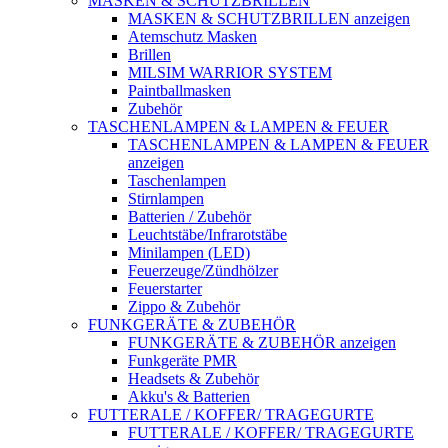
MASKEN & SCHUTZBRILLEN
MASKEN & SCHUTZBRILLEN anzeigen
Atemschutz Masken
Brillen
MILSIM WARRIOR SYSTEM
Paintballmasken
Zubehör
TASCHENLAMPEN & LAMPEN & FEUER
TASCHENLAMPEN & LAMPEN & FEUER
anzeigen
Taschenlampen
Stirnlampen
Batterien / Zubehör
Leuchtstäbe/Infrarotstäbe
Minilampen (LED)
Feuerzeuge/Zündhölzer
Feuerstarter
Zippo & Zubehör
FUNKGERÄTE & ZUBEHÖR
FUNKGERÄTE & ZUBEHÖR anzeigen
Funkgeräte PMR
Headsets & Zubehör
Akku's & Batterien
FUTTERALE / KOFFER/ TRAGEGURTE
FUTTERALE / KOFFER/ TRAGEGURTE