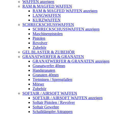
WAFFEN anzeigen
RAM & MAGFED WAFFEN
RAM & MAGFED WAFFEN anzeigen
LANGWAFFEN
KURZWAFFEN
SCHRECKSCHUSSWAFFEN
SCHRECKSCHUSSWAFFEN anzeigen
Maschinenpistolen
Pistolen
Revolver
Zubehör
GEL BLASTER & ZUBEHÖR
GRANATWERFER & GRANATEN
GRANATWERFER & GRANATEN anzeigen
Granatwerfer 40mm
Handgranaten
Granaten 40mm
Tretminen / Sprengfallen
Mörser
Zubehör
SOFTAIR / AIRSOFT WAFFEN
SOFTAIR / AIRSOFT WAFFEN anzeigen
Softair Pistolen / Revolver
Softair Gewehre
Schalldämpfer Attrappen