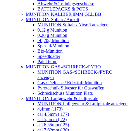
Abwehr & Trainingsgeschosse
BATTLEPACKS & POTS
MUNITION KALIBER 8MM GEL BB
MUNITION Softair / Airsoft
MUNITION Softair / Airsoft anzeigen
0,12 g Munition
0,20 g Munition
>0,20g Munition
Spezial-Munition
Bio-Munition
Speedloader
Paint 6mm
MUNITION GAS-/SCHRECK-/PYRO
MUNITION GAS-/SCHRECK-/PYRO
anzeigen
Gas / Defense / Reizstoff Munition
Pyrotechnik Silvester für Gaswaffen
Schreckschuss Munition Platz
MUNITION Luftgewehr & Luftpistole
MUNITION Luftgewehr & Luftpistole anzeigen
4,4mm (.173)
cal 4,5mm (.177)
cal 5,5mm (.22)
cal 6,35mm (.25)
cal 7,62mm (.30)