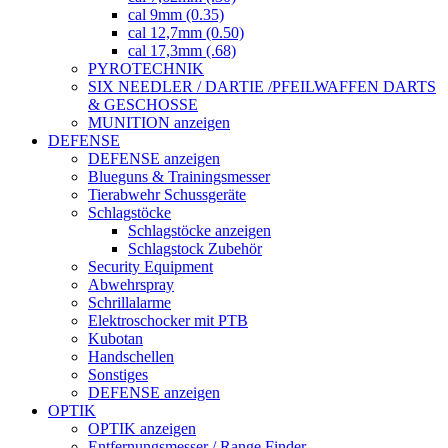
cal 9mm (0.35)
cal 12,7mm (0.50)
cal 17,3mm (.68)
PYROTECHNIK
SIX NEEDLER / DARTIE /PFEILWAFFEN DARTS
& GESCHOSSE
MUNITION anzeigen
DEFENSE
DEFENSE anzeigen
Blueguns & Trainingsmesser
Tierabwehr Schussgeräte
Schlagstöcke
Schlagstöcke anzeigen
Schlagstock Zubehör
Security Equipment
Abwehrspray
Schrillalarme
Elektroschocker mit PTB
Kubotan
Handschellen
Sonstiges
DEFENSE anzeigen
OPTIK
OPTIK anzeigen
Entfernungsmesser / Range Finder