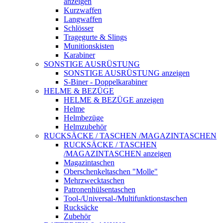
anzeigen
Kurzwaffen
Langwaffen
Schlösser
Tragegurte & Slings
Munitionskisten
Karabiner
SONSTIGE AUSRÜSTUNG
SONSTIGE AUSRÜSTUNG anzeigen
S-Biner - Doppelkarabiner
HELME & BEZÜGE
HELME & BEZÜGE anzeigen
Helme
Helmbezüge
Helmzubehör
RUCKSÄCKE / TASCHEN /MAGAZINTASCHEN
RUCKSÄCKE / TASCHEN
/MAGAZINTASCHEN anzeigen
Magazintaschen
Oberschenkeltaschen "Molle"
Mehrzwecktaschen
Patronenhülsentaschen
Tool-/Universal-/Multifunktionstaschen
Rucksäcke
Zubehör