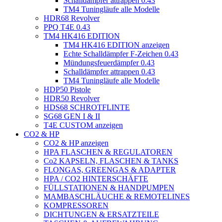
Schalldämpfer attrappen 0.43
TM4 Tuningläufe alle Modelle
HDR68 Revolver
PPQ T4E 0.43
TM4 HK416 EDITION
TM4 HK416 EDITION anzeigen
Echte Schalldämpfer F-Zeichen 0.43
Mündungsfeuerdämpfer 0.43
Schalldämpfer attrappen 0.43
TM4 Tuningläufe alle Modelle
HDP50 Pistole
HDR50 Revolver
HDS68 SCHROTFLINTE
SG68 GEN I & II
T4E CUSTOM anzeigen
CO2 & HP
CO2 & HP anzeigen
HPA FLASCHEN & REGULATOREN
Co2 KAPSELN, FLASCHEN & TANKS
FLONGAS, GREENGAS & ADAPTER
HPA / CO2 HINTERSCHÄFTE
FÜLLSTATIONEN & HANDPUMPEN
MAMBASCHLÄUCHE & REMOTELINES
KOMPRESSOREN
DICHTUNGEN & ERSATZTEILE