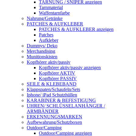
TARNUNG / SNIPER anzeigen
Tarnmaterial
Waffentarnfarbe
Nahrung/Getränke
PATCHES & AUFKLEBER
PATCHES & AUFKLEBER anzeigen
Patches
Aufkleber
Dummys/ Deko
Merchandising
Munitionskisten
Kopfhörer aktiv/passiv
Kopfhörer aktiv/passiv anzeigen
Kopfhörer AKTIV
Kopfhörer PASSIV
SEILE & KLEBEBAND
Klappspaten/Schaufeln/Sets
Iphone/ iPad Schutzhüllen
KARABINER & BEFESTIGUNG
UHREN/ SCHLÜSSELANHÄNGER /
ARMBÄNDER
ERKENNUNGSMARKEN
Aufbewahrung/Schutzboxen
Outdoor/Camping
Outdoor/Camping anzeigen