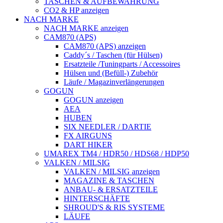
TASCHEN & AUFBEWAHRUNG
CO2 & HP anzeigen
NACH MARKE
NACH MARKE anzeigen
CAM870 (APS)
CAM870 (APS) anzeigen
Caddy´s / Taschen (für Hülsen)
Ersatzteile /Tuningparts / Accessoires
Hülsen und (Befüll-) Zubehör
Läufe / Magazinverlängerungen
GOGUN
GOGUN anzeigen
AEA
HUBEN
SIX NEEDLER / DARTIE
FX AIRGUNS
DART HIKER
UMAREX TM4 / HDR50 / HDS68 / HDP50
VALKEN / MILSIG
VALKEN / MILSIG anzeigen
MAGAZINE & TASCHEN
ANBAU- & ERSATZTEILE
HINTERSCHÄFTE
SHROUD'S & RIS SYSTEME
LÄUFE