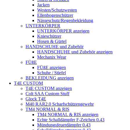
Jacken
Westen/Schutzwesten
Ellenbogenschützer
Nässeschutz/Regenbekleidung
UNTERKÖRPER
UNTERKÖRPER anzeigen
Knieschützer
Hosen & Gürtel
HANDSCHUHE und Zubehör
HANDSCHUHE und Zubehör anzeigen
Mechanix Wear
FÜßE
FÜßE anzeigen
Schuhe / Stiefel
BEKLEIDUNG anzeigen
T4E CUSTOM
T4E CUSTOM anzeigen
Colt SAA Custom Stuff
Glock T4E
M40 RAR2.0 Scharfschützengewehr
TM4 NORMAL & RIS
TM4 NORMAL & RIS anzeigen
Echte Schalldämpfer F-Zeichen 0.43
Mündungsfeuerdämpfer 0.43