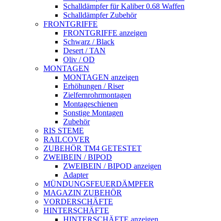
Schalldämpfer für Kaliber 0.68 Waffen
Schalldämpfer Zubehör
FRONTGRIFFE
FRONTGRIFFE anzeigen
Schwarz / Black
Desert / TAN
Oliv / OD
MONTAGEN
MONTAGEN anzeigen
Erhöhungen / Riser
Zielfernrohrmontagen
Montageschienen
Sonstige Montagen
Zubehör
RIS STEME
RAILCOVER
ZUBEHÖR TM4 GETESTET
ZWEIBEIN / BIPOD
ZWEIBEIN / BIPOD anzeigen
Adapter
MÜNDUNGSFEUERDÄMPFER
MAGAZIN ZUBEHÖR
VORDERSCHÄFTE
HINTERSCHÄFTE
HINTERSCHÄFTE anzeigen