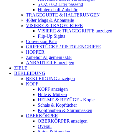
5 OZ / 0.2 Liter passend
Hinterschaft Zubehör
TRAGEGURTE & HALTERUNGEN
468er Mags & Anbauteile
VISIERE & TRAGEGRIFFE
VISIERE & TRAGEGRIFFE anzeigen
Flip-Up Sights
Conversion Kit's
GRIFFSTÜCKE / PISTOLENGRIFFE
HOPPER
Zubehör Allgemein 0.68
ANBAUTEILE anzeigen
ZIELE
BEKLEIDUNG
BEKLEIDUNG anzeigen
KOPF
KOPF anzeigen
Hüte & Mützen
HELME & BEZÜGE - Kopie
Schals & Kopftücher
Kopfhauben & Sturmmasken
OBERKÖRPER
OBERKÖRPER anzeigen
Overall
Shirts & Hemden