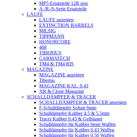
MP5 Ersatzteile 12R usw
A-/R-/S-Serie Ersatzteile
LÄUFE
LÄUFE anzeigen
EXTINCTION BARRELS
MILSIG
TIPPMANN
HONORCORE
468
TIBERIUS
CARMATECH
TM4 & TM4 RIS
MAGAZINE
MAGAZINE anzeigen
Tiberius
MAGAZINE KAL. 0.43
AR & Clone Magazine
SCHALLDÄMPFER & TRACER
SCHALLDÄMPFER & TRACER anzeigen
F-Schalldämpfer Softair 6mm
Schalldämpfer Kaliber 4.5 & 5.5mm
Tracer Kaliber 0.43 & Gelblaster
Schalldämpfer für Kaliber 6mm Waffen
Schalldämpfer für Kaliber 0.43 Waffen
Schalldämpfer für Kaliber 0.50 Waffen