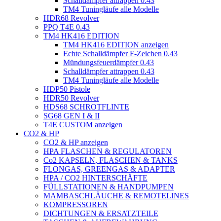
Schalldämpfer attrappen 0.43
TM4 Tuningläufe alle Modelle
HDR68 Revolver
PPQ T4E 0.43
TM4 HK416 EDITION
TM4 HK416 EDITION anzeigen
Echte Schalldämpfer F-Zeichen 0.43
Mündungsfeuerdämpfer 0.43
Schalldämpfer attrappen 0.43
TM4 Tuningläufe alle Modelle
HDP50 Pistole
HDR50 Revolver
HDS68 SCHROTFLINTE
SG68 GEN I & II
T4E CUSTOM anzeigen
CO2 & HP
CO2 & HP anzeigen
HPA FLASCHEN & REGULATOREN
Co2 KAPSELN, FLASCHEN & TANKS
FLONGAS, GREENGAS & ADAPTER
HPA / CO2 HINTERSCHÄFTE
FÜLLSTATIONEN & HANDPUMPEN
MAMBASCHLÄUCHE & REMOTELINES
KOMPRESSOREN
DICHTUNGEN & ERSATZTEILE