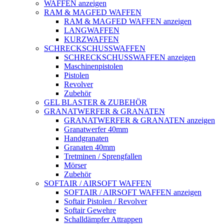
WAFFEN anzeigen
RAM & MAGFED WAFFEN
RAM & MAGFED WAFFEN anzeigen
LANGWAFFEN
KURZWAFFEN
SCHRECKSCHUSSWAFFEN
SCHRECKSCHUSSWAFFEN anzeigen
Maschinenpistolen
Pistolen
Revolver
Zubehör
GEL BLASTER & ZUBEHÖR
GRANATWERFER & GRANATEN
GRANATWERFER & GRANATEN anzeigen
Granatwerfer 40mm
Handgranaten
Granaten 40mm
Tretminen / Sprengfallen
Mörser
Zubehör
SOFTAIR / AIRSOFT WAFFEN
SOFTAIR / AIRSOFT WAFFEN anzeigen
Softair Pistolen / Revolver
Softair Gewehre
Schalldämpfer Attrappen