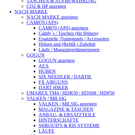
TASCHEN & AUFBEWAHRUNG
CO2 & HP anzeigen
NACH MARKE
NACH MARKE anzeigen
CAM870 (APS)
CAM870 (APS) anzeigen
Caddy´s / Taschen (für Hülsen)
Ersatzteile /Tuningparts / Accessoires
Hülsen und (Befüll-) Zubehör
Läufe / Magazinverlängerungen
GOGUN
GOGUN anzeigen
AEA
HUBEN
SIX NEEDLER / DARTIE
FX AIRGUNS
DART HIKER
UMAREX TM4 / HDR50 / HDS68 / HDP50
VALKEN / MILSIG
VALKEN / MILSIG anzeigen
MAGAZINE & TASCHEN
ANBAU- & ERSATZTEILE
HINTERSCHÄFTE
SHROUD'S & RIS SYSTEME
LÄUFE