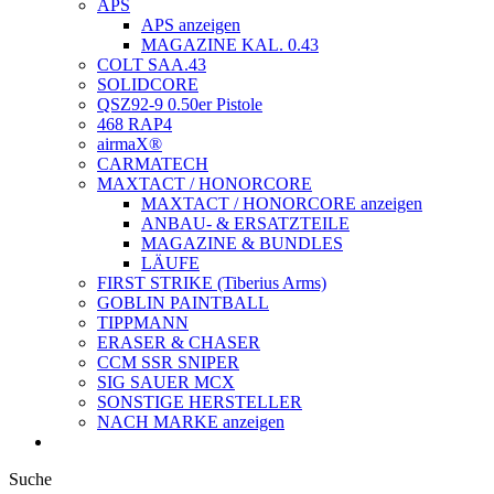
APS
APS anzeigen
MAGAZINE KAL. 0.43
COLT SAA.43
SOLIDCORE
QSZ92-9 0.50er Pistole
468 RAP4
airmaX®
CARMATECH
MAXTACT / HONORCORE
MAXTACT / HONORCORE anzeigen
ANBAU- & ERSATZTEILE
MAGAZINE & BUNDLES
LÄUFE
FIRST STRIKE (Tiberius Arms)
GOBLIN PAINTBALL
TIPPMANN
ERASER & CHASER
CCM SSR SNIPER
SIG SAUER MCX
SONSTIGE HERSTELLER
NACH MARKE anzeigen
Suche