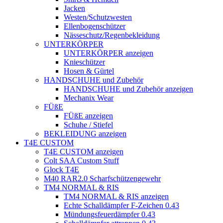
Jacken
Westen/Schutzwesten
Ellenbogenschützer
Nässeschutz/Regenbekleidung
UNTERKÖRPER
UNTERKÖRPER anzeigen
Knieschützer
Hosen & Gürtel
HANDSCHUHE und Zubehör
HANDSCHUHE und Zubehör anzeigen
Mechanix Wear
FÜßE
FÜßE anzeigen
Schuhe / Stiefel
BEKLEIDUNG anzeigen
T4E CUSTOM
T4E CUSTOM anzeigen
Colt SAA Custom Stuff
Glock T4E
M40 RAR2.0 Scharfschützengewehr
TM4 NORMAL & RIS
TM4 NORMAL & RIS anzeigen
Echte Schalldämpfer F-Zeichen 0.43
Mündungsfeuerdämpfer 0.43