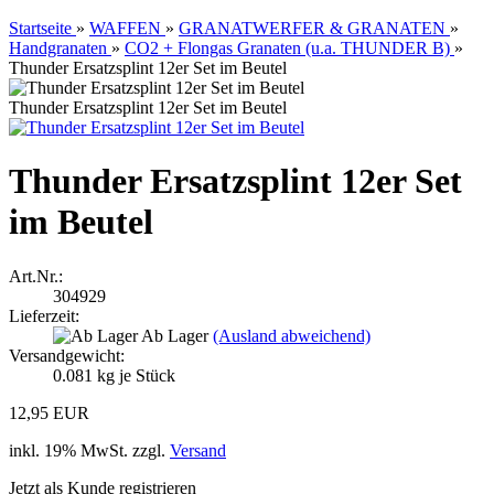
Startseite
»
WAFFEN
»
GRANATWERFER & GRANATEN
»
Handgranaten
»
CO2 + Flongas Granaten (u.a. THUNDER B)
»
Thunder Ersatzsplint 12er Set im Beutel
Thunder Ersatzsplint 12er Set im Beutel
Thunder Ersatzsplint 12er Set
im Beutel
Art.Nr.:
304929
Lieferzeit:
Ab Lager
(Ausland abweichend)
Versandgewicht:
0.081
kg je Stück
12,95 EUR
inkl. 19% MwSt. zzgl.
Versand
Jetzt als Kunde registrieren