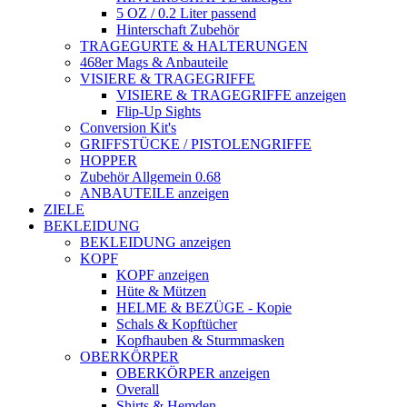
5 OZ / 0.2 Liter passend
Hinterschaft Zubehör
TRAGEGURTE & HALTERUNGEN
468er Mags & Anbauteile
VISIERE & TRAGEGRIFFE
VISIERE & TRAGEGRIFFE anzeigen
Flip-Up Sights
Conversion Kit's
GRIFFSTÜCKE / PISTOLENGRIFFE
HOPPER
Zubehör Allgemein 0.68
ANBAUTEILE anzeigen
ZIELE
BEKLEIDUNG
BEKLEIDUNG anzeigen
KOPF
KOPF anzeigen
Hüte & Mützen
HELME & BEZÜGE - Kopie
Schals & Kopftücher
Kopfhauben & Sturmmasken
OBERKÖRPER
OBERKÖRPER anzeigen
Overall
Shirts & Hemden