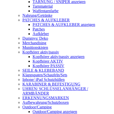
TARNUNG / SNIPER anzeigen
Tarnmaterial
Waffentarnfarbe
Nahrung/Getränke
PATCHES & AUFKLEBER
PATCHES & AUFKLEBER anzeigen
Patches
Aufkleber
Dummys/ Deko
Merchandising
Munitionskisten
Kopfhörer aktiv/passiv
Kopfhörer aktiv/passiv anzeigen
Kopfhörer AKTIV
Kopfhörer PASSIV
SEILE & KLEBEBAND
Klappspaten/Schaufeln/Sets
Iphone/ iPad Schutzhüllen
KARABINER & BEFESTIGUNG
UHREN/ SCHLÜSSELANHÄNGER /
ARMBÄNDER
ERKENNUNGSMARKEN
Aufbewahrung/Schutzboxen
Outdoor/Camping
Outdoor/Camping anzeigen