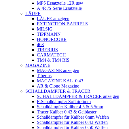
MP5 Ersatzteile 12R usw
A-/R-/S-Serie Ersatzteile
LÄUFE
LÄUFE anzeigen
EXTINCTION BARRELS
MILSIG
TIPPMANN
HONORCORE
468
TIBERIUS
CARMATECH
TM4 & TM4 RIS
MAGAZINE
MAGAZINE anzeigen
Tiberius
MAGAZINE KAL. 0.43
AR & Clone Magazine
SCHALLDÄMPFER & TRACER
SCHALLDÄMPFER & TRACER anzeigen
F-Schalldämpfer Softair 6mm
Schalldämpfer Kaliber 4.5 & 5.5mm
Tracer Kaliber 0.43 & Gelblaster
Schalldämpfer für Kaliber 6mm Waffen
Schalldämpfer für Kaliber 0.43 Waffen
Schalldämpfer für Kaliber 0.50 Waffen