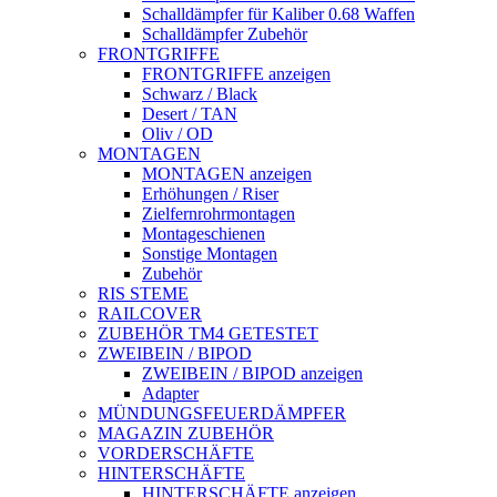
Schalldämpfer für Kaliber 0.68 Waffen
Schalldämpfer Zubehör
FRONTGRIFFE
FRONTGRIFFE anzeigen
Schwarz / Black
Desert / TAN
Oliv / OD
MONTAGEN
MONTAGEN anzeigen
Erhöhungen / Riser
Zielfernrohrmontagen
Montageschienen
Sonstige Montagen
Zubehör
RIS STEME
RAILCOVER
ZUBEHÖR TM4 GETESTET
ZWEIBEIN / BIPOD
ZWEIBEIN / BIPOD anzeigen
Adapter
MÜNDUNGSFEUERDÄMPFER
MAGAZIN ZUBEHÖR
VORDERSCHÄFTE
HINTERSCHÄFTE
HINTERSCHÄFTE anzeigen