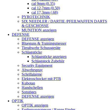
cal 9mm (0.35)
cal 12,7mm (0.50)
cal 17,3mm (.68)
PYROTECHNIK
SIX NEEDLER / DARTIE /PFEILWAFFEN DARTS
& GESCHOSSE
MUNITION anzeigen
DEFENSE
DEFENSE anzeigen
Blueguns & Trainingsmesser
Tierabwehr Schussgeräte
Schlagstöcke
Schlagstöcke anzeigen
Schlagstock Zubehör
Security Equipment
Abwehrspray
Schrillalarme
Elektroschocker mit PTB
Kubotan
Handschellen
Sonstiges
DEFENSE anzeigen
OPTIK
OPTIK anzeigen
Entfernungsmesser / Range Finder