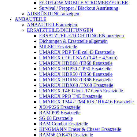
ECOFLOW MOBILE STROMERZEUGER
Survival / Prepper / Blackout Ausrüstung
AUSRÜSTUNG anzeigen
ANBAUTEILE
ANBAUTEILE anzeigen
ERSATZTEILE/DICHTUNGEN
ERSATZTEILE/DICHTUNGEN anzeigen
Dichtungen & Ersatzteile allgemein
MILSIG Ersatzteile
UMAREX PDP T4E cal.43 Ersatzteile
UMAREX COLT SAA (0.43 + 4,5mm)
UMAREX HDB68 /TB68 Ersatzteile
UMAREX HDP50 /TP50 Ersatzteile
UMAREX HDR50 /TR50 Ersatzteile
UMAREX HDR68 /TR68 Ersatzteile
UMAREX HDX68 /TX68 Ersatzteile
UMAREX T4E Glock 17 Gen5 Ersatzteile
UMAREX PPQ T4E Ersatzteile
UMAREX TM4 / TM4 RIS / HK416 Ersatzteile
X50/P226 Ersatzteile
RAM P99 Ersatzteile
SG 68 Ersatzteile
RAM Combat Ersatzteile
KINGMANN Eraser & Chaser Ersatzteile
RAM56 (AK47) Ersatzteile