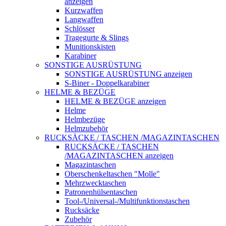
anzeigen
Kurzwaffen
Langwaffen
Schlösser
Tragegurte & Slings
Munitionskisten
Karabiner
SONSTIGE AUSRÜSTUNG
SONSTIGE AUSRÜSTUNG anzeigen
S-Biner - Doppelkarabiner
HELME & BEZÜGE
HELME & BEZÜGE anzeigen
Helme
Helmbezüge
Helmzubehör
RUCKSÄCKE / TASCHEN /MAGAZINTASCHEN
RUCKSÄCKE / TASCHEN
/MAGAZINTASCHEN anzeigen
Magazintaschen
Oberschenkeltaschen "Molle"
Mehrzwecktaschen
Patronenhülsentaschen
Tool-/Universal-/Multifunktionstaschen
Rucksäcke
Zubehör