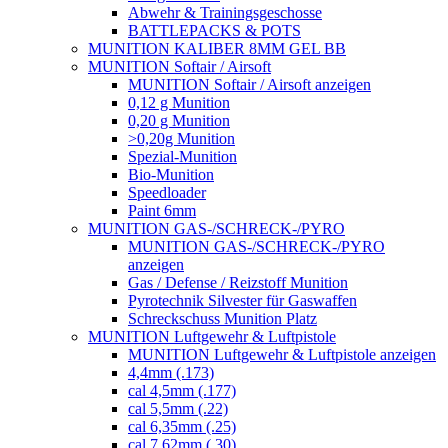
Abwehr & Trainingsgeschosse
BATTLEPACKS & POTS
MUNITION KALIBER 8MM GEL BB
MUNITION Softair / Airsoft
MUNITION Softair / Airsoft anzeigen
0,12 g Munition
0,20 g Munition
>0,20g Munition
Spezial-Munition
Bio-Munition
Speedloader
Paint 6mm
MUNITION GAS-/SCHRECK-/PYRO
MUNITION GAS-/SCHRECK-/PYRO
anzeigen
Gas / Defense / Reizstoff Munition
Pyrotechnik Silvester für Gaswaffen
Schreckschuss Munition Platz
MUNITION Luftgewehr & Luftpistole
MUNITION Luftgewehr & Luftpistole anzeigen
4,4mm (.173)
cal 4,5mm (.177)
cal 5,5mm (.22)
cal 6,35mm (.25)
cal 7,62mm (.30)