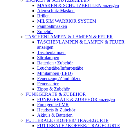
MASKEN & SCHUTZBRILLEN
MASKEN & SCHUTZBRILLEN anzeigen
Atemschutz Masken
Brillen
MILSIM WARRIOR SYSTEM
Paintballmasken
Zubehör
TASCHENLAMPEN & LAMPEN & FEUER
TASCHENLAMPEN & LAMPEN & FEUER
anzeigen
Taschenlampen
Stirnlampen
Batterien / Zubehör
Leuchtstäbe/Infrarotstäbe
Minilampen (LED)
Feuerzeuge/Zündhölzer
Feuerstarter
Zippo & Zubehör
FUNKGERÄTE & ZUBEHÖR
FUNKGERÄTE & ZUBEHÖR anzeigen
Funkgeräte PMR
Headsets & Zubehör
Akku's & Batterien
FUTTERALE / KOFFER/ TRAGEGURTE
FUTTERALE / KOFFER/ TRAGEGURTE