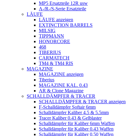
MP5 Ersatzteile 12R usw
A-/R-/S-Serie Ersatzteile
LÄUFE
LÄUFE anzeigen
EXTINCTION BARRELS
MILSIG
TIPPMANN
HONORCORE
468
TIBERIUS
CARMATECH
TM4 & TM4 RIS
MAGAZINE
MAGAZINE anzeigen
Tiberius
MAGAZINE KAL. 0.43
AR & Clone Magazine
SCHALLDÄMPFER & TRACER
SCHALLDÄMPFER & TRACER anzeigen
F-Schalldämpfer Softair 6mm
Schalldämpfer Kaliber 4.5 & 5.5mm
Tracer Kaliber 0.43 & Gelblaster
Schalldämpfer für Kaliber 6mm Waffen
Schalldämpfer für Kaliber 0.43 Waffen
Schalldämpfer für Kaliber 0.50 Waffen