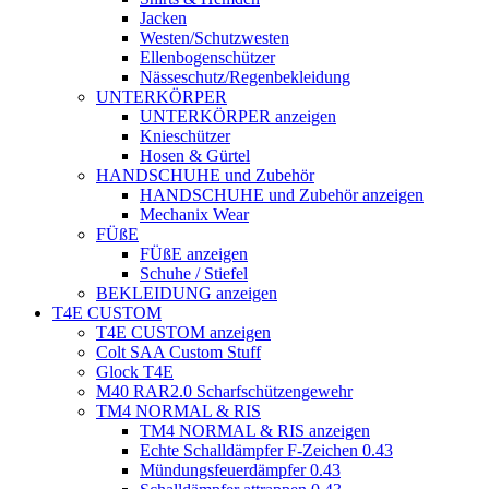
Jacken
Westen/Schutzwesten
Ellenbogenschützer
Nässeschutz/Regenbekleidung
UNTERKÖRPER
UNTERKÖRPER anzeigen
Knieschützer
Hosen & Gürtel
HANDSCHUHE und Zubehör
HANDSCHUHE und Zubehör anzeigen
Mechanix Wear
FÜßE
FÜßE anzeigen
Schuhe / Stiefel
BEKLEIDUNG anzeigen
T4E CUSTOM
T4E CUSTOM anzeigen
Colt SAA Custom Stuff
Glock T4E
M40 RAR2.0 Scharfschützengewehr
TM4 NORMAL & RIS
TM4 NORMAL & RIS anzeigen
Echte Schalldämpfer F-Zeichen 0.43
Mündungsfeuerdämpfer 0.43