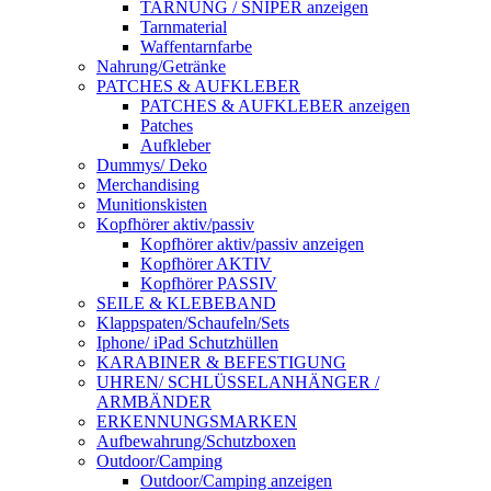
TARNUNG / SNIPER anzeigen
Tarnmaterial
Waffentarnfarbe
Nahrung/Getränke
PATCHES & AUFKLEBER
PATCHES & AUFKLEBER anzeigen
Patches
Aufkleber
Dummys/ Deko
Merchandising
Munitionskisten
Kopfhörer aktiv/passiv
Kopfhörer aktiv/passiv anzeigen
Kopfhörer AKTIV
Kopfhörer PASSIV
SEILE & KLEBEBAND
Klappspaten/Schaufeln/Sets
Iphone/ iPad Schutzhüllen
KARABINER & BEFESTIGUNG
UHREN/ SCHLÜSSELANHÄNGER /
ARMBÄNDER
ERKENNUNGSMARKEN
Aufbewahrung/Schutzboxen
Outdoor/Camping
Outdoor/Camping anzeigen