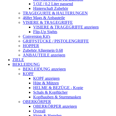
5 OZ / 0.2 Liter passend
Hinterschaft Zubehör
TRAGEGURTE & HALTERUNGEN
468er Mags & Anbauteile
VISIERE & TRAGEGRIFFE
VISIERE & TRAGEGRIFFE anzeigen
Flip-Up Sights
Conversion Kit's
GRIFFSTÜCKE / PISTOLENGRIFFE
HOPPER
Zubehör Allgemein 0.68
ANBAUTEILE anzeigen
ZIELE
BEKLEIDUNG
BEKLEIDUNG anzeigen
KOPF
KOPF anzeigen
Hüte & Mützen
HELME & BEZÜGE - Kopie
Schals & Kopftücher
Kopfhauben & Sturmmasken
OBERKÖRPER
OBERKÖRPER anzeigen
Overall
Shirts & Hemden