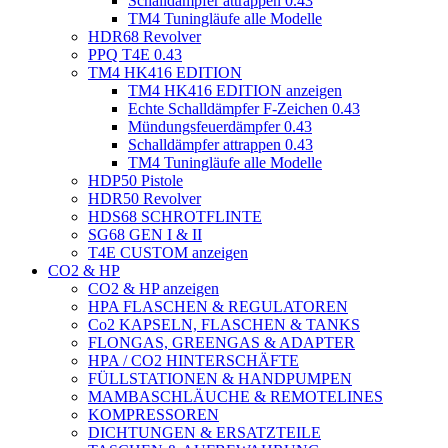
Schalldämpfer attrappen 0.43
TM4 Tuningläufe alle Modelle
HDR68 Revolver
PPQ T4E 0.43
TM4 HK416 EDITION
TM4 HK416 EDITION anzeigen
Echte Schalldämpfer F-Zeichen 0.43
Mündungsfeuerdämpfer 0.43
Schalldämpfer attrappen 0.43
TM4 Tuningläufe alle Modelle
HDP50 Pistole
HDR50 Revolver
HDS68 SCHROTFLINTE
SG68 GEN I & II
T4E CUSTOM anzeigen
CO2 & HP
CO2 & HP anzeigen
HPA FLASCHEN & REGULATOREN
Co2 KAPSELN, FLASCHEN & TANKS
FLONGAS, GREENGAS & ADAPTER
HPA / CO2 HINTERSCHÄFTE
FÜLLSTATIONEN & HANDPUMPEN
MAMBASCHLÄUCHE & REMOTELINES
KOMPRESSOREN
DICHTUNGEN & ERSATZTEILE