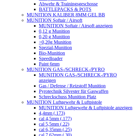
Abwehr & Trainingsgeschosse
BATTLEPACKS & POTS
MUNITION KALIBER 8MM GEL BB
MUNITION Softair / Airsoft
MUNITION Softair / Airsoft anzeigen
0,12 g Munition
0,20 g Munition
>0,20g Munition
Spezial-Munition
Bio-Munition
Speedloader
Paint 6mm
MUNITION GAS-/SCHRECK-/PYRO
MUNITION GAS-/SCHRECK-/PYRO
anzeigen
Gas / Defense / Reizstoff Munition
Pyrotechnik Silvester für Gaswaffen
Schreckschuss Munition Platz
MUNITION Luftgewehr & Luftpistole
MUNITION Luftgewehr & Luftpistole anzeigen
4,4mm (.173)
cal 4,5mm (.177)
cal 5,5mm (.22)
cal 6,35mm (.25)
cal 7,62mm (.30)