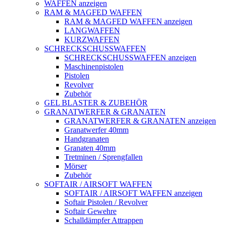
WAFFEN anzeigen
RAM & MAGFED WAFFEN
RAM & MAGFED WAFFEN anzeigen
LANGWAFFEN
KURZWAFFEN
SCHRECKSCHUSSWAFFEN
SCHRECKSCHUSSWAFFEN anzeigen
Maschinenpistolen
Pistolen
Revolver
Zubehör
GEL BLASTER & ZUBEHÖR
GRANATWERFER & GRANATEN
GRANATWERFER & GRANATEN anzeigen
Granatwerfer 40mm
Handgranaten
Granaten 40mm
Tretminen / Sprengfallen
Mörser
Zubehör
SOFTAIR / AIRSOFT WAFFEN
SOFTAIR / AIRSOFT WAFFEN anzeigen
Softair Pistolen / Revolver
Softair Gewehre
Schalldämpfer Attrappen