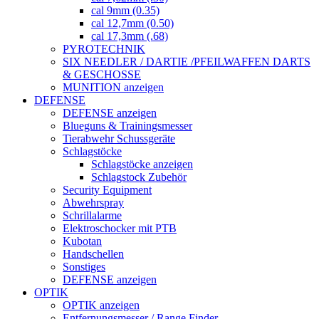
cal 9mm (0.35)
cal 12,7mm (0.50)
cal 17,3mm (.68)
PYROTECHNIK
SIX NEEDLER / DARTIE /PFEILWAFFEN DARTS
& GESCHOSSE
MUNITION anzeigen
DEFENSE
DEFENSE anzeigen
Blueguns & Trainingsmesser
Tierabwehr Schussgeräte
Schlagstöcke
Schlagstöcke anzeigen
Schlagstock Zubehör
Security Equipment
Abwehrspray
Schrillalarme
Elektroschocker mit PTB
Kubotan
Handschellen
Sonstiges
DEFENSE anzeigen
OPTIK
OPTIK anzeigen
Entfernungsmesser / Range Finder