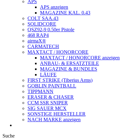
APS
APS anzeigen
MAGAZINE KAL. 0.43
COLT SAA.43
SOLIDCORE
QSZ92-9 0.50er Pistole
468 RAP4
airmaX®
CARMATECH
MAXTACT / HONORCORE
MAXTACT / HONORCORE anzeigen
ANBAU- & ERSATZTEILE
MAGAZINE & BUNDLES
LÄUFE
FIRST STRIKE (Tiberius Arms)
GOBLIN PAINTBALL
TIPPMANN
ERASER & CHASER
CCM SSR SNIPER
SIG SAUER MCX
SONSTIGE HERSTELLER
NACH MARKE anzeigen
Suche