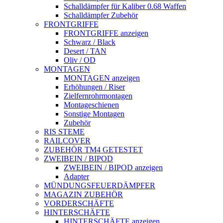
Schalldämpfer für Kaliber 0.68 Waffen
Schalldämpfer Zubehör
FRONTGRIFFE
FRONTGRIFFE anzeigen
Schwarz / Black
Desert / TAN
Oliv / OD
MONTAGEN
MONTAGEN anzeigen
Erhöhungen / Riser
Zielfernrohrmontagen
Montageschienen
Sonstige Montagen
Zubehör
RIS STEME
RAILCOVER
ZUBEHÖR TM4 GETESTET
ZWEIBEIN / BIPOD
ZWEIBEIN / BIPOD anzeigen
Adapter
MÜNDUNGSFEUERDÄMPFER
MAGAZIN ZUBEHÖR
VORDERSCHÄFTE
HINTERSCHÄFTE
HINTERSCHÄFTE anzeigen