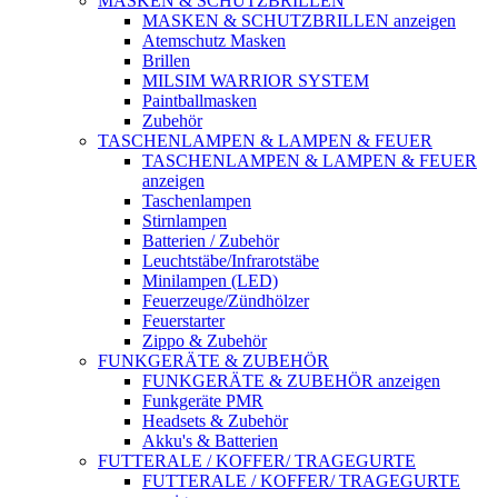
MASKEN & SCHUTZBRILLEN
MASKEN & SCHUTZBRILLEN anzeigen
Atemschutz Masken
Brillen
MILSIM WARRIOR SYSTEM
Paintballmasken
Zubehör
TASCHENLAMPEN & LAMPEN & FEUER
TASCHENLAMPEN & LAMPEN & FEUER
anzeigen
Taschenlampen
Stirnlampen
Batterien / Zubehör
Leuchtstäbe/Infrarotstäbe
Minilampen (LED)
Feuerzeuge/Zündhölzer
Feuerstarter
Zippo & Zubehör
FUNKGERÄTE & ZUBEHÖR
FUNKGERÄTE & ZUBEHÖR anzeigen
Funkgeräte PMR
Headsets & Zubehör
Akku's & Batterien
FUTTERALE / KOFFER/ TRAGEGURTE
FUTTERALE / KOFFER/ TRAGEGURTE