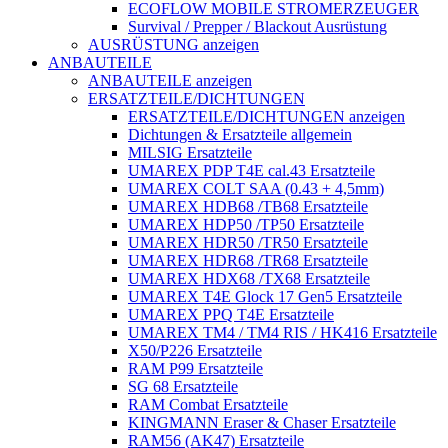
ECOFLOW MOBILE STROMERZEUGER
Survival / Prepper / Blackout Ausrüstung
AUSRÜSTUNG anzeigen
ANBAUTEILE
ANBAUTEILE anzeigen
ERSATZTEILE/DICHTUNGEN
ERSATZTEILE/DICHTUNGEN anzeigen
Dichtungen & Ersatzteile allgemein
MILSIG Ersatzteile
UMAREX PDP T4E cal.43 Ersatzteile
UMAREX COLT SAA (0.43 + 4,5mm)
UMAREX HDB68 /TB68 Ersatzteile
UMAREX HDP50 /TP50 Ersatzteile
UMAREX HDR50 /TR50 Ersatzteile
UMAREX HDR68 /TR68 Ersatzteile
UMAREX HDX68 /TX68 Ersatzteile
UMAREX T4E Glock 17 Gen5 Ersatzteile
UMAREX PPQ T4E Ersatzteile
UMAREX TM4 / TM4 RIS / HK416 Ersatzteile
X50/P226 Ersatzteile
RAM P99 Ersatzteile
SG 68 Ersatzteile
RAM Combat Ersatzteile
KINGMANN Eraser & Chaser Ersatzteile
RAM56 (AK47) Ersatzteile