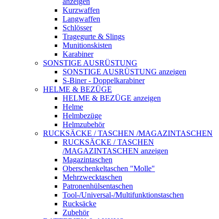
anzeigen
Kurzwaffen
Langwaffen
Schlösser
Tragegurte & Slings
Munitionskisten
Karabiner
SONSTIGE AUSRÜSTUNG
SONSTIGE AUSRÜSTUNG anzeigen
S-Biner - Doppelkarabiner
HELME & BEZÜGE
HELME & BEZÜGE anzeigen
Helme
Helmbezüge
Helmzubehör
RUCKSÄCKE / TASCHEN /MAGAZINTASCHEN
RUCKSÄCKE / TASCHEN
/MAGAZINTASCHEN anzeigen
Magazintaschen
Oberschenkeltaschen "Molle"
Mehrzwecktaschen
Patronenhülsentaschen
Tool-/Universal-/Multifunktionstaschen
Rucksäcke
Zubehör