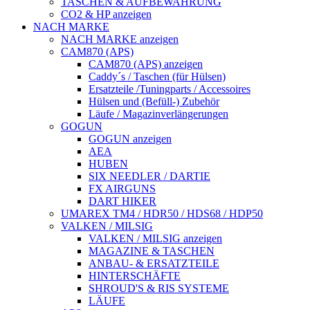
TASCHEN & AUFBEWAHRUNG
CO2 & HP anzeigen
NACH MARKE
NACH MARKE anzeigen
CAM870 (APS)
CAM870 (APS) anzeigen
Caddy´s / Taschen (für Hülsen)
Ersatzteile /Tuningparts / Accessoires
Hülsen und (Befüll-) Zubehör
Läufe / Magazinverlängerungen
GOGUN
GOGUN anzeigen
AEA
HUBEN
SIX NEEDLER / DARTIE
FX AIRGUNS
DART HIKER
UMAREX TM4 / HDR50 / HDS68 / HDP50
VALKEN / MILSIG
VALKEN / MILSIG anzeigen
MAGAZINE & TASCHEN
ANBAU- & ERSATZTEILE
HINTERSCHÄFTE
SHROUD'S & RIS SYSTEME
LÄUFE