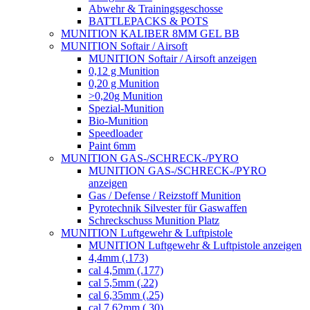
Abwehr & Trainingsgeschosse
BATTLEPACKS & POTS
MUNITION KALIBER 8MM GEL BB
MUNITION Softair / Airsoft
MUNITION Softair / Airsoft anzeigen
0,12 g Munition
0,20 g Munition
>0,20g Munition
Spezial-Munition
Bio-Munition
Speedloader
Paint 6mm
MUNITION GAS-/SCHRECK-/PYRO
MUNITION GAS-/SCHRECK-/PYRO
anzeigen
Gas / Defense / Reizstoff Munition
Pyrotechnik Silvester für Gaswaffen
Schreckschuss Munition Platz
MUNITION Luftgewehr & Luftpistole
MUNITION Luftgewehr & Luftpistole anzeigen
4,4mm (.173)
cal 4,5mm (.177)
cal 5,5mm (.22)
cal 6,35mm (.25)
cal 7,62mm (.30)