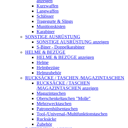
anzeigen
Kurzwaffen
Langwaffen
Schlösser
Tragegurte & Slings
Munitionskisten
Karabiner
SONSTIGE AUSRÜSTUNG
SONSTIGE AUSRÜSTUNG anzeigen
S-Biner - Doppelkarabiner
HELME & BEZÜGE
HELME & BEZÜGE anzeigen
Helme
Helmbezüge
Helmzubehör
RUCKSÄCKE / TASCHEN /MAGAZINTASCHEN
RUCKSÄCKE / TASCHEN
/MAGAZINTASCHEN anzeigen
Magazintaschen
Oberschenkeltaschen "Molle"
Mehrzwecktaschen
Patronenhülsentaschen
Tool-/Universal-/Multifunktionstaschen
Rucksäcke
Zubehör