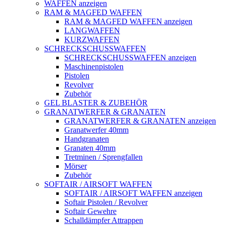
WAFFEN anzeigen
RAM & MAGFED WAFFEN
RAM & MAGFED WAFFEN anzeigen
LANGWAFFEN
KURZWAFFEN
SCHRECKSCHUSSWAFFEN
SCHRECKSCHUSSWAFFEN anzeigen
Maschinenpistolen
Pistolen
Revolver
Zubehör
GEL BLASTER & ZUBEHÖR
GRANATWERFER & GRANATEN
GRANATWERFER & GRANATEN anzeigen
Granatwerfer 40mm
Handgranaten
Granaten 40mm
Tretminen / Sprengfallen
Mörser
Zubehör
SOFTAIR / AIRSOFT WAFFEN
SOFTAIR / AIRSOFT WAFFEN anzeigen
Softair Pistolen / Revolver
Softair Gewehre
Schalldämpfer Attrappen