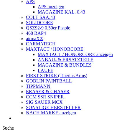
APS
APS anzeigen
MAGAZINE KAL. 0.43
COLT SAA.43
SOLIDCORE
QSZ92-9 0.50er Pistole
468 RAP4
airmaX®
CARMATECH
MAXTACT / HONORCORE
MAXTACT / HONORCORE anzeigen
ANBAU- & ERSATZTEILE
MAGAZINE & BUNDLES
LÄUFE
FIRST STRIKE (Tiberius Arms)
GOBLIN PAINTBALL
TIPPMANN
ERASER & CHASER
CCM SSR SNIPER
SIG SAUER MCX
SONSTIGE HERSTELLER
NACH MARKE anzeigen
Suche