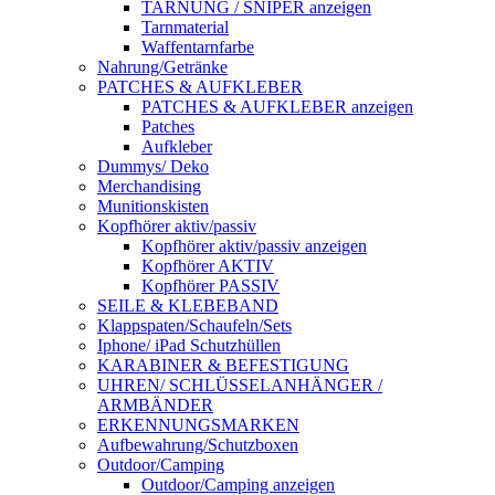
TARNUNG / SNIPER anzeigen
Tarnmaterial
Waffentarnfarbe
Nahrung/Getränke
PATCHES & AUFKLEBER
PATCHES & AUFKLEBER anzeigen
Patches
Aufkleber
Dummys/ Deko
Merchandising
Munitionskisten
Kopfhörer aktiv/passiv
Kopfhörer aktiv/passiv anzeigen
Kopfhörer AKTIV
Kopfhörer PASSIV
SEILE & KLEBEBAND
Klappspaten/Schaufeln/Sets
Iphone/ iPad Schutzhüllen
KARABINER & BEFESTIGUNG
UHREN/ SCHLÜSSELANHÄNGER /
ARMBÄNDER
ERKENNUNGSMARKEN
Aufbewahrung/Schutzboxen
Outdoor/Camping
Outdoor/Camping anzeigen