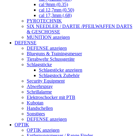
cal 9mm (0.35)
cal 12,7mm (0.50)
cal 17,3mm (.68)
PYROTECHNIK
SIX NEEDLER / DARTIE /PFEILWAFFEN DARTS
& GESCHOSSE
MUNITION anzeigen
DEFENSE
DEFENSE anzeigen
Blueguns & Trainingsmesser
Tierabwehr Schussgeräte
Schlagstöcke
Schlagstöcke anzeigen
Schlagstock Zubehör
Security Equipment
Abwehrspray
Schrillalarme
Elektroschocker mit PTB
Kubotan
Handschellen
Sonstiges
DEFENSE anzeigen
OPTIK
OPTIK anzeigen
Entfernungsmesser / Range Finder