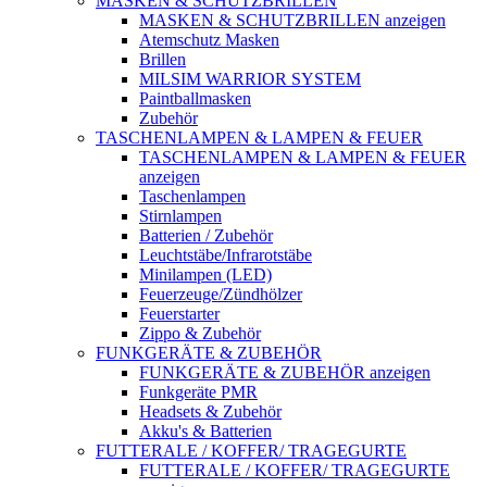
MASKEN & SCHUTZBRILLEN
MASKEN & SCHUTZBRILLEN anzeigen
Atemschutz Masken
Brillen
MILSIM WARRIOR SYSTEM
Paintballmasken
Zubehör
TASCHENLAMPEN & LAMPEN & FEUER
TASCHENLAMPEN & LAMPEN & FEUER
anzeigen
Taschenlampen
Stirnlampen
Batterien / Zubehör
Leuchtstäbe/Infrarotstäbe
Minilampen (LED)
Feuerzeuge/Zündhölzer
Feuerstarter
Zippo & Zubehör
FUNKGERÄTE & ZUBEHÖR
FUNKGERÄTE & ZUBEHÖR anzeigen
Funkgeräte PMR
Headsets & Zubehör
Akku's & Batterien
FUTTERALE / KOFFER/ TRAGEGURTE
FUTTERALE / KOFFER/ TRAGEGURTE