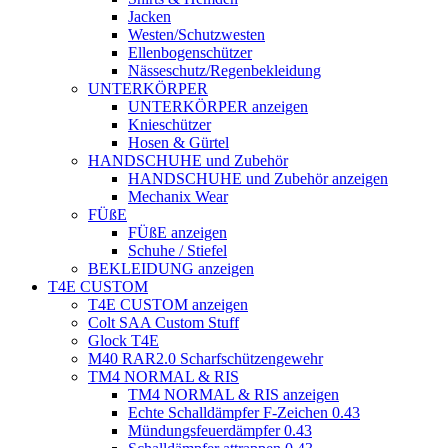
Jacken
Westen/Schutzwesten
Ellenbogenschützer
Nässeschutz/Regenbekleidung
UNTERKÖRPER
UNTERKÖRPER anzeigen
Knieschützer
Hosen & Gürtel
HANDSCHUHE und Zubehör
HANDSCHUHE und Zubehör anzeigen
Mechanix Wear
FÜßE
FÜßE anzeigen
Schuhe / Stiefel
BEKLEIDUNG anzeigen
T4E CUSTOM
T4E CUSTOM anzeigen
Colt SAA Custom Stuff
Glock T4E
M40 RAR2.0 Scharfschützengewehr
TM4 NORMAL & RIS
TM4 NORMAL & RIS anzeigen
Echte Schalldämpfer F-Zeichen 0.43
Mündungsfeuerdämpfer 0.43