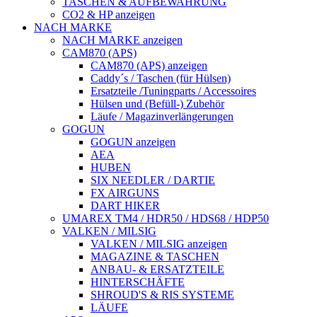
TASCHEN & AUFBEWAHRUNG
CO2 & HP anzeigen
NACH MARKE
NACH MARKE anzeigen
CAM870 (APS)
CAM870 (APS) anzeigen
Caddy´s / Taschen (für Hülsen)
Ersatzteile /Tuningparts / Accessoires
Hülsen und (Befüll-) Zubehör
Läufe / Magazinverlängerungen
GOGUN
GOGUN anzeigen
AEA
HUBEN
SIX NEEDLER / DARTIE
FX AIRGUNS
DART HIKER
UMAREX TM4 / HDR50 / HDS68 / HDP50
VALKEN / MILSIG
VALKEN / MILSIG anzeigen
MAGAZINE & TASCHEN
ANBAU- & ERSATZTEILE
HINTERSCHÄFTE
SHROUD'S & RIS SYSTEME
LÄUFE