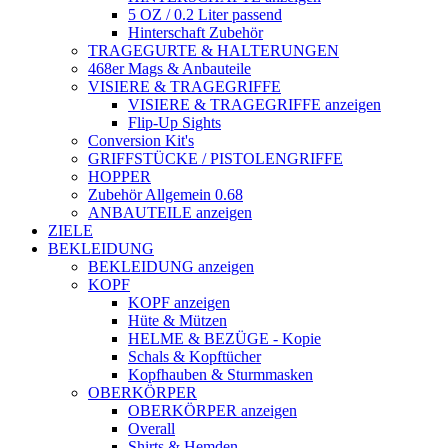
5 OZ / 0.2 Liter passend
Hinterschaft Zubehör
TRAGEGURTE & HALTERUNGEN
468er Mags & Anbauteile
VISIERE & TRAGEGRIFFE
VISIERE & TRAGEGRIFFE anzeigen
Flip-Up Sights
Conversion Kit's
GRIFFSTÜCKE / PISTOLENGRIFFE
HOPPER
Zubehör Allgemein 0.68
ANBAUTEILE anzeigen
ZIELE
BEKLEIDUNG
BEKLEIDUNG anzeigen
KOPF
KOPF anzeigen
Hüte & Mützen
HELME & BEZÜGE - Kopie
Schals & Kopftücher
Kopfhauben & Sturmmasken
OBERKÖRPER
OBERKÖRPER anzeigen
Overall
Shirts & Hemden