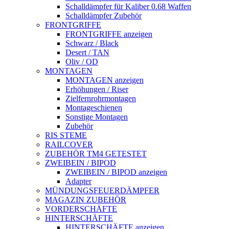
Schalldämpfer für Kaliber 0.68 Waffen
Schalldämpfer Zubehör
FRONTGRIFFE
FRONTGRIFFE anzeigen
Schwarz / Black
Desert / TAN
Oliv / OD
MONTAGEN
MONTAGEN anzeigen
Erhöhungen / Riser
Zielfernrohrmontagen
Montageschienen
Sonstige Montagen
Zubehör
RIS STEME
RAILCOVER
ZUBEHÖR TM4 GETESTET
ZWEIBEIN / BIPOD
ZWEIBEIN / BIPOD anzeigen
Adapter
MÜNDUNGSFEUERDÄMPFER
MAGAZIN ZUBEHÖR
VORDERSCHÄFTE
HINTERSCHÄFTE
HINTERSCHÄFTE anzeigen