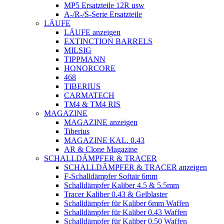
MP5 Ersatzteile 12R usw
A-/R-/S-Serie Ersatzteile
LÄUFE
LÄUFE anzeigen
EXTINCTION BARRELS
MILSIG
TIPPMANN
HONORCORE
468
TIBERIUS
CARMATECH
TM4 & TM4 RIS
MAGAZINE
MAGAZINE anzeigen
Tiberius
MAGAZINE KAL. 0.43
AR & Clone Magazine
SCHALLDÄMPFER & TRACER
SCHALLDÄMPFER & TRACER anzeigen
F-Schalldämpfer Softair 6mm
Schalldämpfer Kaliber 4.5 & 5.5mm
Tracer Kaliber 0.43 & Gelblaster
Schalldämpfer für Kaliber 6mm Waffen
Schalldämpfer für Kaliber 0.43 Waffen
Schalldämpfer für Kaliber 0.50 Waffen