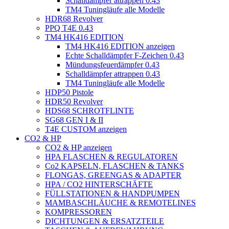
Schalldämpfer attrappen 0.43
TM4 Tuningläufe alle Modelle
HDR68 Revolver
PPQ T4E 0.43
TM4 HK416 EDITION
TM4 HK416 EDITION anzeigen
Echte Schalldämpfer F-Zeichen 0.43
Mündungsfeuerdämpfer 0.43
Schalldämpfer attrappen 0.43
TM4 Tuningläufe alle Modelle
HDP50 Pistole
HDR50 Revolver
HDS68 SCHROTFLINTE
SG68 GEN I & II
T4E CUSTOM anzeigen
CO2 & HP
CO2 & HP anzeigen
HPA FLASCHEN & REGULATOREN
Co2 KAPSELN, FLASCHEN & TANKS
FLONGAS, GREENGAS & ADAPTER
HPA / CO2 HINTERSCHÄFTE
FÜLLSTATIONEN & HANDPUMPEN
MAMBASCHLÄUCHE & REMOTELINES
KOMPRESSOREN
DICHTUNGEN & ERSATZTEILE