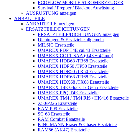
ECOFLOW MOBILE STROMERZEUGER
Survival / Prepper / Blackout Ausrüstung
AUSRÜSTUNG anzeigen
ANBAUTEILE
ANBAUTEILE anzeigen
ERSATZTEILE/DICHTUNGEN
ERSATZTEILE/DICHTUNGEN anzeigen
Dichtungen & Ersatzteile allgemein
MILSIG Ersatzteile
UMAREX PDP T4E cal.43 Ersatzteile
UMAREX COLT SAA (0.43 + 4,5mm)
UMAREX HDB68 /TB68 Ersatzteile
UMAREX HDP50 /TP50 Ersatzteile
UMAREX HDR50 /TR50 Ersatzteile
UMAREX HDR68 /TR68 Ersatzteile
UMAREX HDX68 /TX68 Ersatzteile
UMAREX T4E Glock 17 Gen5 Ersatzteile
UMAREX PPQ T4E Ersatzteile
UMAREX TM4 / TM4 RIS / HK416 Ersatzteile
X50/P226 Ersatzteile
RAM P99 Ersatzteile
SG 68 Ersatzteile
RAM Combat Ersatzteile
KINGMANN Eraser & Chaser Ersatzteile
RAM56 (AK47) Ersatzteile