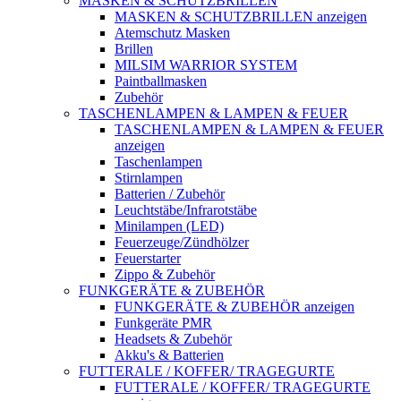
MASKEN & SCHUTZBRILLEN
MASKEN & SCHUTZBRILLEN anzeigen
Atemschutz Masken
Brillen
MILSIM WARRIOR SYSTEM
Paintballmasken
Zubehör
TASCHENLAMPEN & LAMPEN & FEUER
TASCHENLAMPEN & LAMPEN & FEUER
anzeigen
Taschenlampen
Stirnlampen
Batterien / Zubehör
Leuchtstäbe/Infrarotstäbe
Minilampen (LED)
Feuerzeuge/Zündhölzer
Feuerstarter
Zippo & Zubehör
FUNKGERÄTE & ZUBEHÖR
FUNKGERÄTE & ZUBEHÖR anzeigen
Funkgeräte PMR
Headsets & Zubehör
Akku's & Batterien
FUTTERALE / KOFFER/ TRAGEGURTE
FUTTERALE / KOFFER/ TRAGEGURTE