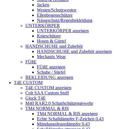
Jacken
Westen/Schutzwesten
Ellenbogenschützer
Nässeschutz/Regenbekleidung
UNTERKÖRPER
UNTERKÖRPER anzeigen
Knieschützer
Hosen & Gürtel
HANDSCHUHE und Zubehör
HANDSCHUHE und Zubehör anzeigen
Mechanix Wear
FÜßE
FÜßE anzeigen
Schuhe / Stiefel
BEKLEIDUNG anzeigen
T4E CUSTOM
T4E CUSTOM anzeigen
Colt SAA Custom Stuff
Glock T4E
M40 RAR2.0 Scharfschützengewehr
TM4 NORMAL & RIS
TM4 NORMAL & RIS anzeigen
Echte Schalldämpfer F-Zeichen 0.43
Mündungsfeuerdämpfer 0.43