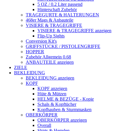
5 OZ / 0.2 Liter passend
Hinterschaft Zubehör
TRAGEGURTE & HALTERUNGEN
468er Mags & Anbauteile
VISIERE & TRAGEGRIFFE
VISIERE & TRAGEGRIFFE anzeigen
Flip-Up Sights
Conversion Kit's
GRIFFSTÜCKE / PISTOLENGRIFFE
HOPPER
Zubehör Allgemein 0.68
ANBAUTEILE anzeigen
ZIELE
BEKLEIDUNG
BEKLEIDUNG anzeigen
KOPF
KOPF anzeigen
Hüte & Mützen
HELME & BEZÜGE - Kopie
Schals & Kopftücher
Kopfhauben & Sturmmasken
OBERKÖRPER
OBERKÖRPER anzeigen
Overall
Shirts & Hemden