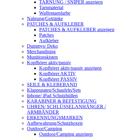
TARNUNG / SNIPER anzeigen
Tarnmaterial
Waffentarnfarbe
Nahrung/Getränke
PATCHES & AUFKLEBER
PATCHES & AUFKLEBER anzeigen
Patches
Aufkleber
Dummys/ Deko
Merchandising
Munitionskisten
Kopfhörer aktiv/passiv
Kopfhörer aktiv/passiv anzeigen
Kopfhörer AKTIV
Kopfhörer PASSIV
SEILE & KLEBEBAND
Klappspaten/Schaufeln/Sets
Iphone/ iPad Schutzhüllen
KARABINER & BEFESTIGUNG
UHREN/ SCHLÜSSELANHÄNGER /
ARMBÄNDER
ERKENNUNGSMARKEN
Aufbewahrung/Schutzboxen
Outdoor/Camping
Outdoor/Camping anzeigen