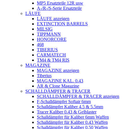
MP5 Ersatzteile 12R usw
A-/R-/S-Serie Ersatzteile
LÄUFE
LÄUFE anzeigen
EXTINCTION BARRELS
MILSIG
TIPPMANN
HONORCORE
468
TIBERIUS
CARMATECH
TM4 & TM4 RIS
MAGAZINE
MAGAZINE anzeigen
Tiberius
MAGAZINE KAL. 0.43
AR & Clone Magazine
SCHALLDÄMPFER & TRACER
SCHALLDÄMPFER & TRACER anzeigen
F-Schalldämpfer Softair 6mm
Schalldämpfer Kaliber 4.5 & 5.5mm
Tracer Kaliber 0.43 & Gelblaster
Schalldämpfer für Kaliber 6mm Waffen
Schalldämpfer für Kaliber 0.43 Waffen
Schalldämpfer für Kaliber 0.50 Waffen