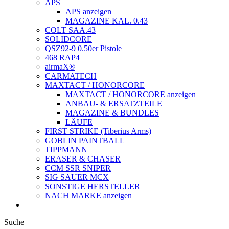
APS
APS anzeigen
MAGAZINE KAL. 0.43
COLT SAA.43
SOLIDCORE
QSZ92-9 0.50er Pistole
468 RAP4
airmaX®
CARMATECH
MAXTACT / HONORCORE
MAXTACT / HONORCORE anzeigen
ANBAU- & ERSATZTEILE
MAGAZINE & BUNDLES
LÄUFE
FIRST STRIKE (Tiberius Arms)
GOBLIN PAINTBALL
TIPPMANN
ERASER & CHASER
CCM SSR SNIPER
SIG SAUER MCX
SONSTIGE HERSTELLER
NACH MARKE anzeigen
Suche