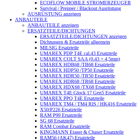
ECOFLOW MOBILE STROMERZEUGER
Survival / Prepper / Blackout Ausrüstung
AUSRÜSTUNG anzeigen
ANBAUTEILE
ANBAUTEILE anzeigen
ERSATZTEILE/DICHTUNGEN
ERSATZTEILE/DICHTUNGEN anzeigen
Dichtungen & Ersatzteile allgemein
MILSIG Ersatzteile
UMAREX PDP T4E cal.43 Ersatzteile
UMAREX COLT SAA (0.43 + 4,5mm)
UMAREX HDB68 /TB68 Ersatzteile
UMAREX HDP50 /TP50 Ersatzteile
UMAREX HDR50 /TR50 Ersatzteile
UMAREX HDR68 /TR68 Ersatzteile
UMAREX HDX68 /TX68 Ersatzteile
UMAREX T4E Glock 17 Gen5 Ersatzteile
UMAREX PPQ T4E Ersatzteile
UMAREX TM4 / TM4 RIS / HK416 Ersatzteile
X50/P226 Ersatzteile
RAM P99 Ersatzteile
SG 68 Ersatzteile
RAM Combat Ersatzteile
KINGMANN Eraser & Chaser Ersatzteile
RAM56 (AK47) Ersatzteile