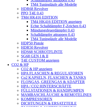
Schalldämpfer attrappen 0.43
TM4 Tuningläufe alle Modelle
HDR68 Revolver
PPQ T4E 0.43
TM4 HK416 EDITION
TM4 HK416 EDITION anzeigen
Echte Schalldämpfer F-Zeichen 0.43
Mündungsfeuerdämpfer 0.43
Schalldämpfer attrappen 0.43
TM4 Tuningläufe alle Modelle
HDP50 Pistole
HDR50 Revolver
HDS68 SCHROTFLINTE
SG68 GEN I & II
T4E CUSTOM anzeigen
CO2 & HP
CO2 & HP anzeigen
HPA FLASCHEN & REGULATOREN
Co2 KAPSELN, FLASCHEN & TANKS
FLONGAS, GREENGAS & ADAPTER
HPA / CO2 HINTERSCHÄFTE
FÜLLSTATIONEN & HANDPUMPEN
MAMBASCHLÄUCHE & REMOTELINES
KOMPRESSOREN
DICHTUNGEN & ERSATZTEILE