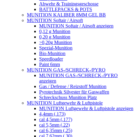
Abwehr & Trainingsgeschosse
BATTLEPACKS & POTS
MUNITION KALIBER 8MM GEL BB
MUNITION Softair / Airsoft
MUNITION Softair / Airsoft anzeigen
0,12 g Munition
0,20 g Munition
>0,20g Munition
Spezial-Munition
Bio-Munition
Speedloader
Paint 6mm
MUNITION GAS-/SCHRECK-/PYRO
MUNITION GAS-/SCHRECK-/PYRO
anzeigen
Gas / Defense / Reizstoff Munition
Pyrotechnik Silvester für Gaswaffen
Schreckschuss Munition Platz
MUNITION Luftgewehr & Luftpistole
MUNITION Luftgewehr & Luftpistole anzeigen
4,4mm (.173)
cal 4,5mm (.177)
cal 5,5mm (.22)
cal 6,35mm (.25)
cal 7,62mm (.30)