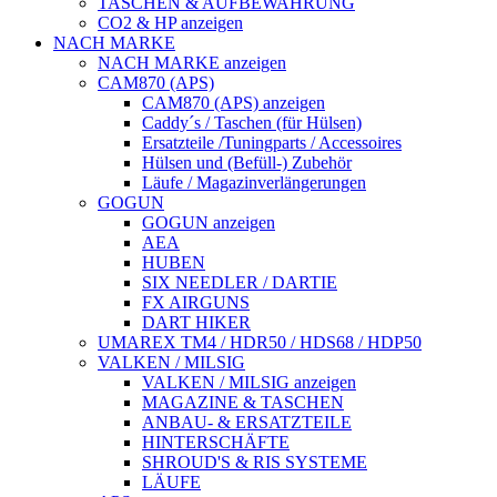
TASCHEN & AUFBEWAHRUNG
CO2 & HP anzeigen
NACH MARKE
NACH MARKE anzeigen
CAM870 (APS)
CAM870 (APS) anzeigen
Caddy´s / Taschen (für Hülsen)
Ersatzteile /Tuningparts / Accessoires
Hülsen und (Befüll-) Zubehör
Läufe / Magazinverlängerungen
GOGUN
GOGUN anzeigen
AEA
HUBEN
SIX NEEDLER / DARTIE
FX AIRGUNS
DART HIKER
UMAREX TM4 / HDR50 / HDS68 / HDP50
VALKEN / MILSIG
VALKEN / MILSIG anzeigen
MAGAZINE & TASCHEN
ANBAU- & ERSATZTEILE
HINTERSCHÄFTE
SHROUD'S & RIS SYSTEME
LÄUFE