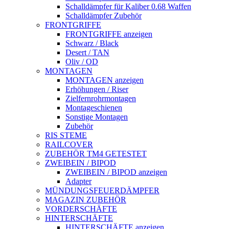
Schalldämpfer für Kaliber 0.68 Waffen
Schalldämpfer Zubehör
FRONTGRIFFE
FRONTGRIFFE anzeigen
Schwarz / Black
Desert / TAN
Oliv / OD
MONTAGEN
MONTAGEN anzeigen
Erhöhungen / Riser
Zielfernrohrmontagen
Montageschienen
Sonstige Montagen
Zubehör
RIS STEME
RAILCOVER
ZUBEHÖR TM4 GETESTET
ZWEIBEIN / BIPOD
ZWEIBEIN / BIPOD anzeigen
Adapter
MÜNDUNGSFEUERDÄMPFER
MAGAZIN ZUBEHÖR
VORDERSCHÄFTE
HINTERSCHÄFTE
HINTERSCHÄFTE anzeigen