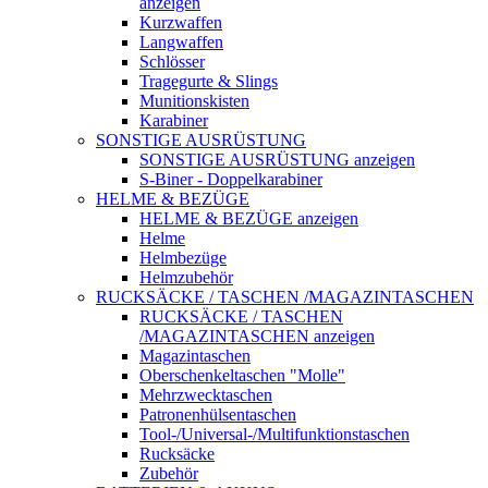
anzeigen
Kurzwaffen
Langwaffen
Schlösser
Tragegurte & Slings
Munitionskisten
Karabiner
SONSTIGE AUSRÜSTUNG
SONSTIGE AUSRÜSTUNG anzeigen
S-Biner - Doppelkarabiner
HELME & BEZÜGE
HELME & BEZÜGE anzeigen
Helme
Helmbezüge
Helmzubehör
RUCKSÄCKE / TASCHEN /MAGAZINTASCHEN
RUCKSÄCKE / TASCHEN
/MAGAZINTASCHEN anzeigen
Magazintaschen
Oberschenkeltaschen "Molle"
Mehrzwecktaschen
Patronenhülsentaschen
Tool-/Universal-/Multifunktionstaschen
Rucksäcke
Zubehör