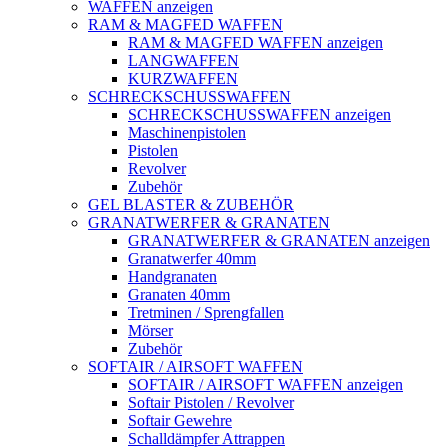
WAFFEN anzeigen
RAM & MAGFED WAFFEN
RAM & MAGFED WAFFEN anzeigen
LANGWAFFEN
KURZWAFFEN
SCHRECKSCHUSSWAFFEN
SCHRECKSCHUSSWAFFEN anzeigen
Maschinenpistolen
Pistolen
Revolver
Zubehör
GEL BLASTER & ZUBEHÖR
GRANATWERFER & GRANATEN
GRANATWERFER & GRANATEN anzeigen
Granatwerfer 40mm
Handgranaten
Granaten 40mm
Tretminen / Sprengfallen
Mörser
Zubehör
SOFTAIR / AIRSOFT WAFFEN
SOFTAIR / AIRSOFT WAFFEN anzeigen
Softair Pistolen / Revolver
Softair Gewehre
Schalldämpfer Attrappen