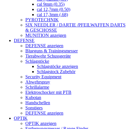
cal 9mm (0.35)
cal 12,7mm (0.50)
cal 17,3mm (.68)
PYROTECHNIK
SIX NEEDLER / DARTIE /PFEILWAFFEN DARTS
& GESCHOSSE
MUNITION anzeigen
DEFENSE
DEFENSE anzeigen
Blueguns & Trainingsmesser
Tierabwehr Schussgeräte
Schlagstöcke
Schlagstöcke anzeigen
Schlagstock Zubehör
Security Equipment
Abwehrspray
Schrillalarme
Elektroschocker mit PTB
Kubotan
Handschellen
Sonstiges
DEFENSE anzeigen
OPTIK
OPTIK anzeigen
Entfernungsmesser / Range Finder