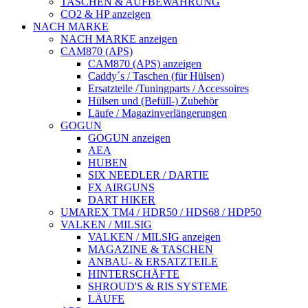
TASCHEN & AUFBEWAHRUNG
CO2 & HP anzeigen
NACH MARKE
NACH MARKE anzeigen
CAM870 (APS)
CAM870 (APS) anzeigen
Caddy´s / Taschen (für Hülsen)
Ersatzteile /Tuningparts / Accessoires
Hülsen und (Befüll-) Zubehör
Läufe / Magazinverlängerungen
GOGUN
GOGUN anzeigen
AEA
HUBEN
SIX NEEDLER / DARTIE
FX AIRGUNS
DART HIKER
UMAREX TM4 / HDR50 / HDS68 / HDP50
VALKEN / MILSIG
VALKEN / MILSIG anzeigen
MAGAZINE & TASCHEN
ANBAU- & ERSATZTEILE
HINTERSCHÄFTE
SHROUD'S & RIS SYSTEME
LÄUFE