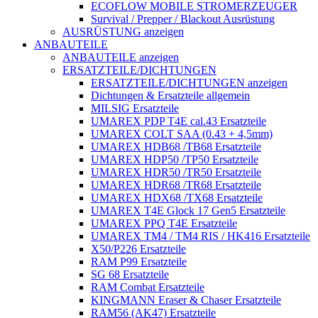
ECOFLOW MOBILE STROMERZEUGER
Survival / Prepper / Blackout Ausrüstung
AUSRÜSTUNG anzeigen
ANBAUTEILE
ANBAUTEILE anzeigen
ERSATZTEILE/DICHTUNGEN
ERSATZTEILE/DICHTUNGEN anzeigen
Dichtungen & Ersatzteile allgemein
MILSIG Ersatzteile
UMAREX PDP T4E cal.43 Ersatzteile
UMAREX COLT SAA (0.43 + 4,5mm)
UMAREX HDB68 /TB68 Ersatzteile
UMAREX HDP50 /TP50 Ersatzteile
UMAREX HDR50 /TR50 Ersatzteile
UMAREX HDR68 /TR68 Ersatzteile
UMAREX HDX68 /TX68 Ersatzteile
UMAREX T4E Glock 17 Gen5 Ersatzteile
UMAREX PPQ T4E Ersatzteile
UMAREX TM4 / TM4 RIS / HK416 Ersatzteile
X50/P226 Ersatzteile
RAM P99 Ersatzteile
SG 68 Ersatzteile
RAM Combat Ersatzteile
KINGMANN Eraser & Chaser Ersatzteile
RAM56 (AK47) Ersatzteile