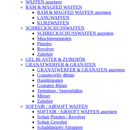
WAFFEN anzeigen
RAM & MAGFED WAFFEN
RAM & MAGFED WAFFEN anzeigen
LANGWAFFEN
KURZWAFFEN
SCHRECKSCHUSSWAFFEN
SCHRECKSCHUSSWAFFEN anzeigen
Maschinenpistolen
Pistolen
Revolver
Zubehör
GEL BLASTER & ZUBEHÖR
GRANATWERFER & GRANATEN
GRANATWERFER & GRANATEN anzeigen
Granatwerfer 40mm
Handgranaten
Granaten 40mm
Tretminen / Sprengfallen
Mörser
Zubehör
SOFTAIR / AIRSOFT WAFFEN
SOFTAIR / AIRSOFT WAFFEN anzeigen
Softair Pistolen / Revolver
Softair Gewehre
Schalldämpfer Attrappen