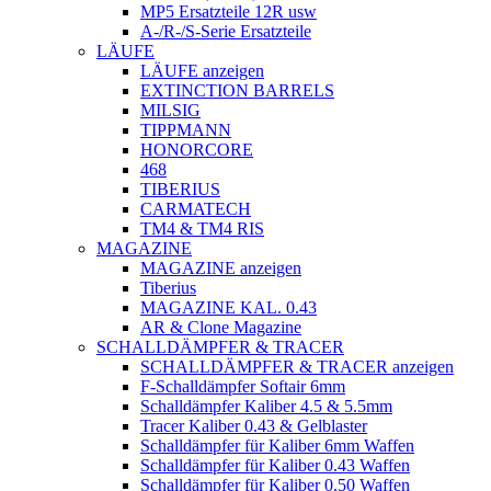
MP5 Ersatzteile 12R usw
A-/R-/S-Serie Ersatzteile
LÄUFE
LÄUFE anzeigen
EXTINCTION BARRELS
MILSIG
TIPPMANN
HONORCORE
468
TIBERIUS
CARMATECH
TM4 & TM4 RIS
MAGAZINE
MAGAZINE anzeigen
Tiberius
MAGAZINE KAL. 0.43
AR & Clone Magazine
SCHALLDÄMPFER & TRACER
SCHALLDÄMPFER & TRACER anzeigen
F-Schalldämpfer Softair 6mm
Schalldämpfer Kaliber 4.5 & 5.5mm
Tracer Kaliber 0.43 & Gelblaster
Schalldämpfer für Kaliber 6mm Waffen
Schalldämpfer für Kaliber 0.43 Waffen
Schalldämpfer für Kaliber 0.50 Waffen