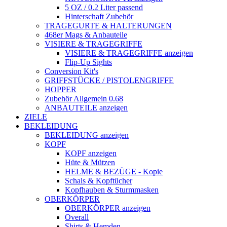
5 OZ / 0.2 Liter passend
Hinterschaft Zubehör
TRAGEGURTE & HALTERUNGEN
468er Mags & Anbauteile
VISIERE & TRAGEGRIFFE
VISIERE & TRAGEGRIFFE anzeigen
Flip-Up Sights
Conversion Kit's
GRIFFSTÜCKE / PISTOLENGRIFFE
HOPPER
Zubehör Allgemein 0.68
ANBAUTEILE anzeigen
ZIELE
BEKLEIDUNG
BEKLEIDUNG anzeigen
KOPF
KOPF anzeigen
Hüte & Mützen
HELME & BEZÜGE - Kopie
Schals & Kopftücher
Kopfhauben & Sturmmasken
OBERKÖRPER
OBERKÖRPER anzeigen
Overall
Shirts & Hemden