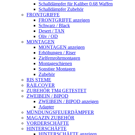
Schalldämpfer für Kaliber 0.68 Waffen
Schalldämpfer Zubehör
FRONTGRIFFE
FRONTGRIFFE anzeigen
Schwarz / Black
Desert / TAN
Oliv / OD
MONTAGEN
MONTAGEN anzeigen
Erhöhungen / Riser
Zielfernrohrmontagen
Montageschienen
Sonstige Montagen
Zubehör
RIS STEME
RAILCOVER
ZUBEHÖR TM4 GETESTET
ZWEIBEIN / BIPOD
ZWEIBEIN / BIPOD anzeigen
Adapter
MÜNDUNGSFEUERDÄMPFER
MAGAZIN ZUBEHÖR
VORDERSCHÄFTE
HINTERSCHÄFTE
HINTERSCHÄFTE anzeigen