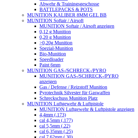
Abwehr & Trainingsgeschosse
BATTLEPACKS & POTS
MUNITION KALIBER 8MM GEL BB
MUNITION Softair / Airsoft
MUNITION Softair / Airsoft anzeigen
0,12 g Munition
0,20 g Munition
>0,20g Munition
Spezial-Munition
Bio-Munition
Speedloader
Paint 6mm
MUNITION GAS-/SCHRECK-/PYRO
MUNITION GAS-/SCHRECK-/PYRO
anzeigen
Gas / Defense / Reizstoff Munition
Pyrotechnik Silvester für Gaswaffen
Schreckschuss Munition Platz
MUNITION Luftgewehr & Luftpistole
MUNITION Luftgewehr & Luftpistole anzeigen
4,4mm (.173)
cal 4,5mm (.177)
cal 5,5mm (.22)
cal 6,35mm (.25)
cal 7,62mm (.30)