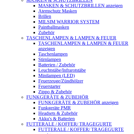
MASKEN & SCHUTZBRILLEN
MASKEN & SCHUTZBRILLEN anzeigen
Atemschutz Masken
Brillen
MILSIM WARRIOR SYSTEM
Paintballmasken
Zubehör
TASCHENLAMPEN & LAMPEN & FEUER
TASCHENLAMPEN & LAMPEN & FEUER
anzeigen
Taschenlampen
Stirnlampen
Batterien / Zubehör
Leuchtstäbe/Infrarotstäbe
Minilampen (LED)
Feuerzeuge/Zündhölzer
Feuerstarter
Zippo & Zubehör
FUNKGERÄTE & ZUBEHÖR
FUNKGERÄTE & ZUBEHÖR anzeigen
Funkgeräte PMR
Headsets & Zubehör
Akku's & Batterien
FUTTERALE / KOFFER/ TRAGEGURTE
FUTTERALE / KOFFER/ TRAGEGURTE