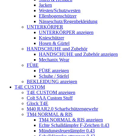
Jacken
Westen/Schutzwesten
Ellenbogenschützer
Nässeschutz/Regenbekleidung
UNTERKÖRPER
UNTERKÖRPER anzeigen
Knieschützer
Hosen & Gürtel
HANDSCHUHE und Zubehör
HANDSCHUHE und Zubehör anzeigen
Mechanix Wear
FÜßE
FÜßE anzeigen
Schuhe / Stiefel
BEKLEIDUNG anzeigen
T4E CUSTOM
T4E CUSTOM anzeigen
Colt SAA Custom Stuff
Glock T4E
M40 RAR2.0 Scharfschützengewehr
TM4 NORMAL & RIS
TM4 NORMAL & RIS anzeigen
Echte Schalldämpfer F-Zeichen 0.43
Mündungsfeuerdämpfer 0.43