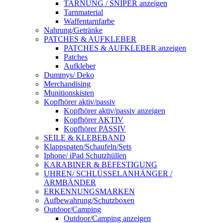
TARNUNG / SNIPER anzeigen
Tarnmaterial
Waffentarnfarbe
Nahrung/Getränke
PATCHES & AUFKLEBER
PATCHES & AUFKLEBER anzeigen
Patches
Aufkleber
Dummys/ Deko
Merchandising
Munitionskisten
Kopfhörer aktiv/passiv
Kopfhörer aktiv/passiv anzeigen
Kopfhörer AKTIV
Kopfhörer PASSIV
SEILE & KLEBEBAND
Klappspaten/Schaufeln/Sets
Iphone/ iPad Schutzhüllen
KARABINER & BEFESTIGUNG
UHREN/ SCHLÜSSELANHÄNGER /
ARMBÄNDER
ERKENNUNGSMARKEN
Aufbewahrung/Schutzboxen
Outdoor/Camping
Outdoor/Camping anzeigen