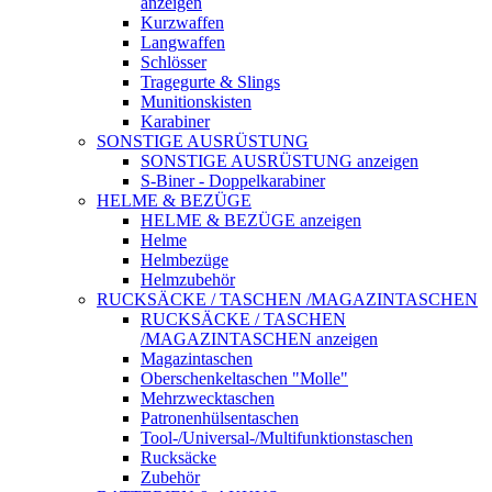
anzeigen
Kurzwaffen
Langwaffen
Schlösser
Tragegurte & Slings
Munitionskisten
Karabiner
SONSTIGE AUSRÜSTUNG
SONSTIGE AUSRÜSTUNG anzeigen
S-Biner - Doppelkarabiner
HELME & BEZÜGE
HELME & BEZÜGE anzeigen
Helme
Helmbezüge
Helmzubehör
RUCKSÄCKE / TASCHEN /MAGAZINTASCHEN
RUCKSÄCKE / TASCHEN
/MAGAZINTASCHEN anzeigen
Magazintaschen
Oberschenkeltaschen "Molle"
Mehrzwecktaschen
Patronenhülsentaschen
Tool-/Universal-/Multifunktionstaschen
Rucksäcke
Zubehör