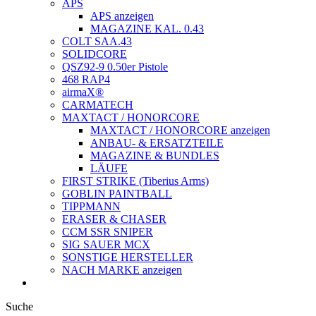
APS
APS anzeigen
MAGAZINE KAL. 0.43
COLT SAA.43
SOLIDCORE
QSZ92-9 0.50er Pistole
468 RAP4
airmaX®
CARMATECH
MAXTACT / HONORCORE
MAXTACT / HONORCORE anzeigen
ANBAU- & ERSATZTEILE
MAGAZINE & BUNDLES
LÄUFE
FIRST STRIKE (Tiberius Arms)
GOBLIN PAINTBALL
TIPPMANN
ERASER & CHASER
CCM SSR SNIPER
SIG SAUER MCX
SONSTIGE HERSTELLER
NACH MARKE anzeigen
Suche