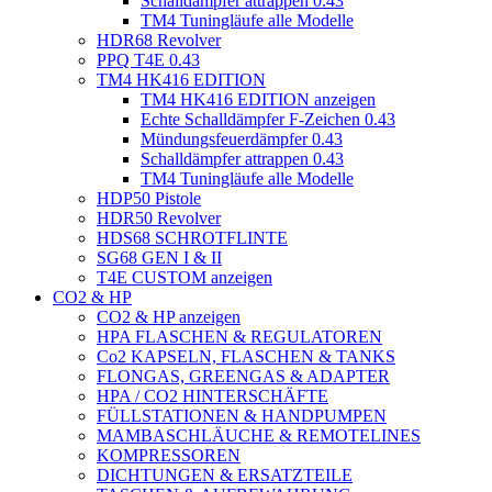
Schalldämpfer attrappen 0.43
TM4 Tuningläufe alle Modelle
HDR68 Revolver
PPQ T4E 0.43
TM4 HK416 EDITION
TM4 HK416 EDITION anzeigen
Echte Schalldämpfer F-Zeichen 0.43
Mündungsfeuerdämpfer 0.43
Schalldämpfer attrappen 0.43
TM4 Tuningläufe alle Modelle
HDP50 Pistole
HDR50 Revolver
HDS68 SCHROTFLINTE
SG68 GEN I & II
T4E CUSTOM anzeigen
CO2 & HP
CO2 & HP anzeigen
HPA FLASCHEN & REGULATOREN
Co2 KAPSELN, FLASCHEN & TANKS
FLONGAS, GREENGAS & ADAPTER
HPA / CO2 HINTERSCHÄFTE
FÜLLSTATIONEN & HANDPUMPEN
MAMBASCHLÄUCHE & REMOTELINES
KOMPRESSOREN
DICHTUNGEN & ERSATZTEILE