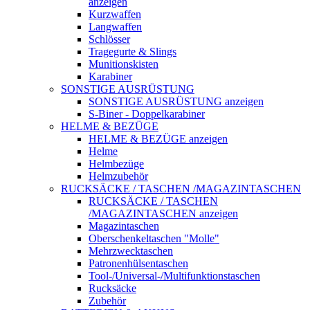
anzeigen
Kurzwaffen
Langwaffen
Schlösser
Tragegurte & Slings
Munitionskisten
Karabiner
SONSTIGE AUSRÜSTUNG
SONSTIGE AUSRÜSTUNG anzeigen
S-Biner - Doppelkarabiner
HELME & BEZÜGE
HELME & BEZÜGE anzeigen
Helme
Helmbezüge
Helmzubehör
RUCKSÄCKE / TASCHEN /MAGAZINTASCHEN
RUCKSÄCKE / TASCHEN
/MAGAZINTASCHEN anzeigen
Magazintaschen
Oberschenkeltaschen "Molle"
Mehrzwecktaschen
Patronenhülsentaschen
Tool-/Universal-/Multifunktionstaschen
Rucksäcke
Zubehör