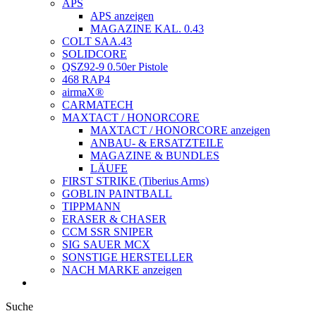
APS
APS anzeigen
MAGAZINE KAL. 0.43
COLT SAA.43
SOLIDCORE
QSZ92-9 0.50er Pistole
468 RAP4
airmaX®
CARMATECH
MAXTACT / HONORCORE
MAXTACT / HONORCORE anzeigen
ANBAU- & ERSATZTEILE
MAGAZINE & BUNDLES
LÄUFE
FIRST STRIKE (Tiberius Arms)
GOBLIN PAINTBALL
TIPPMANN
ERASER & CHASER
CCM SSR SNIPER
SIG SAUER MCX
SONSTIGE HERSTELLER
NACH MARKE anzeigen
Suche