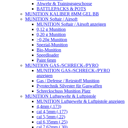
Abwehr & Trainingsgeschosse
BATTLEPACKS & POTS
MUNITION KALIBER 8MM GEL BB
MUNITION Softair / Airsoft
MUNITION Softair / Airsoft anzeigen
0,12 g Munition
0,20 g Munition
>0,20g Munition
Spezial-Munition
Bio-Munition
Speedloader
Paint 6mm
MUNITION GAS-/SCHRECK-/PYRO
MUNITION GAS-/SCHRECK-/PYRO
anzeigen
Gas / Defense / Reizstoff Munition
Pyrotechnik Silvester für Gaswaffen
Schreckschuss Munition Platz
MUNITION Luftgewehr & Luftpistole
MUNITION Luftgewehr & Luftpistole anzeigen
4,4mm (.173)
cal 4,5mm (.177)
cal 5,5mm (.22)
cal 6,35mm (.25)
cal 7,62mm (.30)