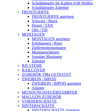
Schalldämpfer für Kaliber 0.68 Waffen
Schalldämpfer Zubehör
FRONTGRIFFE
FRONTGRIFFE anzeigen
Schwarz / Black
Desert / TAN
Oliv / OD
MONTAGEN
MONTAGEN anzeigen
Erhöhungen / Riser
Zielfernrohrmontagen
Montageschienen
Sonstige Montagen
Zubehör
RIS STEME
RAILCOVER
ZUBEHÖR TM4 GETESTET
ZWEIBEIN / BIPOD
ZWEIBEIN / BIPOD anzeigen
Adapter
MÜNDUNGSFEUERDÄMPFER
MAGAZIN ZUBEHÖR
VORDERSCHÄFTE
HINTERSCHÄFTE
HINTERSCHÄFTE anzeigen