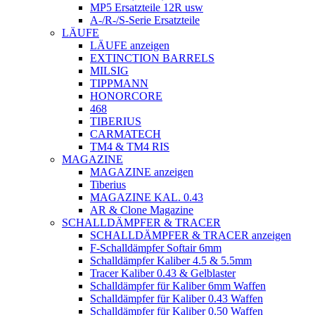
MP5 Ersatzteile 12R usw
A-/R-/S-Serie Ersatzteile
LÄUFE
LÄUFE anzeigen
EXTINCTION BARRELS
MILSIG
TIPPMANN
HONORCORE
468
TIBERIUS
CARMATECH
TM4 & TM4 RIS
MAGAZINE
MAGAZINE anzeigen
Tiberius
MAGAZINE KAL. 0.43
AR & Clone Magazine
SCHALLDÄMPFER & TRACER
SCHALLDÄMPFER & TRACER anzeigen
F-Schalldämpfer Softair 6mm
Schalldämpfer Kaliber 4.5 & 5.5mm
Tracer Kaliber 0.43 & Gelblaster
Schalldämpfer für Kaliber 6mm Waffen
Schalldämpfer für Kaliber 0.43 Waffen
Schalldämpfer für Kaliber 0.50 Waffen