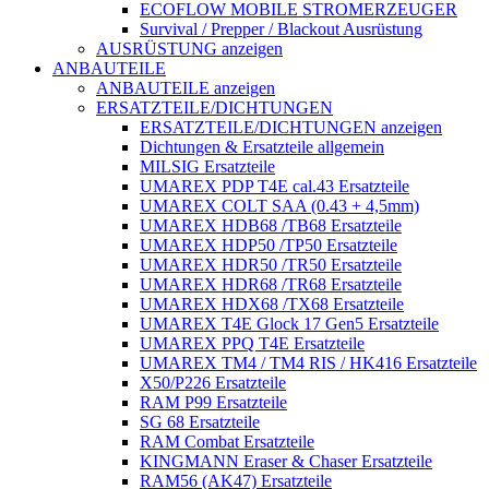
ECOFLOW MOBILE STROMERZEUGER
Survival / Prepper / Blackout Ausrüstung
AUSRÜSTUNG anzeigen
ANBAUTEILE
ANBAUTEILE anzeigen
ERSATZTEILE/DICHTUNGEN
ERSATZTEILE/DICHTUNGEN anzeigen
Dichtungen & Ersatzteile allgemein
MILSIG Ersatzteile
UMAREX PDP T4E cal.43 Ersatzteile
UMAREX COLT SAA (0.43 + 4,5mm)
UMAREX HDB68 /TB68 Ersatzteile
UMAREX HDP50 /TP50 Ersatzteile
UMAREX HDR50 /TR50 Ersatzteile
UMAREX HDR68 /TR68 Ersatzteile
UMAREX HDX68 /TX68 Ersatzteile
UMAREX T4E Glock 17 Gen5 Ersatzteile
UMAREX PPQ T4E Ersatzteile
UMAREX TM4 / TM4 RIS / HK416 Ersatzteile
X50/P226 Ersatzteile
RAM P99 Ersatzteile
SG 68 Ersatzteile
RAM Combat Ersatzteile
KINGMANN Eraser & Chaser Ersatzteile
RAM56 (AK47) Ersatzteile