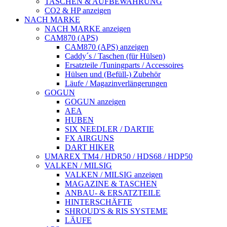
TASCHEN & AUFBEWAHRUNG
CO2 & HP anzeigen
NACH MARKE
NACH MARKE anzeigen
CAM870 (APS)
CAM870 (APS) anzeigen
Caddy´s / Taschen (für Hülsen)
Ersatzteile /Tuningparts / Accessoires
Hülsen und (Befüll-) Zubehör
Läufe / Magazinverlängerungen
GOGUN
GOGUN anzeigen
AEA
HUBEN
SIX NEEDLER / DARTIE
FX AIRGUNS
DART HIKER
UMAREX TM4 / HDR50 / HDS68 / HDP50
VALKEN / MILSIG
VALKEN / MILSIG anzeigen
MAGAZINE & TASCHEN
ANBAU- & ERSATZTEILE
HINTERSCHÄFTE
SHROUD'S & RIS SYSTEME
LÄUFE