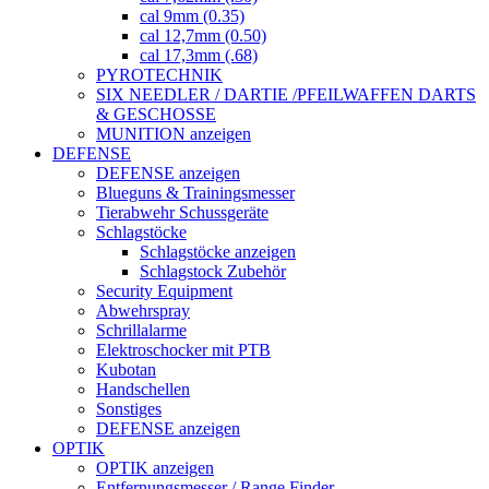
cal 9mm (0.35)
cal 12,7mm (0.50)
cal 17,3mm (.68)
PYROTECHNIK
SIX NEEDLER / DARTIE /PFEILWAFFEN DARTS
& GESCHOSSE
MUNITION anzeigen
DEFENSE
DEFENSE anzeigen
Blueguns & Trainingsmesser
Tierabwehr Schussgeräte
Schlagstöcke
Schlagstöcke anzeigen
Schlagstock Zubehör
Security Equipment
Abwehrspray
Schrillalarme
Elektroschocker mit PTB
Kubotan
Handschellen
Sonstiges
DEFENSE anzeigen
OPTIK
OPTIK anzeigen
Entfernungsmesser / Range Finder