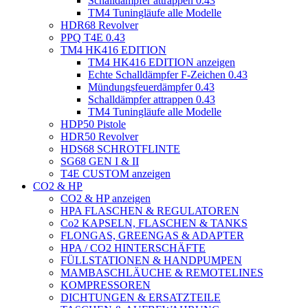
Schalldämpfer attrappen 0.43
TM4 Tuningläufe alle Modelle
HDR68 Revolver
PPQ T4E 0.43
TM4 HK416 EDITION
TM4 HK416 EDITION anzeigen
Echte Schalldämpfer F-Zeichen 0.43
Mündungsfeuerdämpfer 0.43
Schalldämpfer attrappen 0.43
TM4 Tuningläufe alle Modelle
HDP50 Pistole
HDR50 Revolver
HDS68 SCHROTFLINTE
SG68 GEN I & II
T4E CUSTOM anzeigen
CO2 & HP
CO2 & HP anzeigen
HPA FLASCHEN & REGULATOREN
Co2 KAPSELN, FLASCHEN & TANKS
FLONGAS, GREENGAS & ADAPTER
HPA / CO2 HINTERSCHÄFTE
FÜLLSTATIONEN & HANDPUMPEN
MAMBASCHLÄUCHE & REMOTELINES
KOMPRESSOREN
DICHTUNGEN & ERSATZTEILE