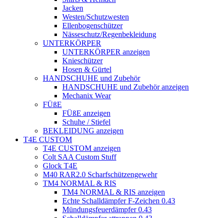
Jacken
Westen/Schutzwesten
Ellenbogenschützer
Nässeschutz/Regenbekleidung
UNTERKÖRPER
UNTERKÖRPER anzeigen
Knieschützer
Hosen & Gürtel
HANDSCHUHE und Zubehör
HANDSCHUHE und Zubehör anzeigen
Mechanix Wear
FÜßE
FÜßE anzeigen
Schuhe / Stiefel
BEKLEIDUNG anzeigen
T4E CUSTOM
T4E CUSTOM anzeigen
Colt SAA Custom Stuff
Glock T4E
M40 RAR2.0 Scharfschützengewehr
TM4 NORMAL & RIS
TM4 NORMAL & RIS anzeigen
Echte Schalldämpfer F-Zeichen 0.43
Mündungsfeuerdämpfer 0.43