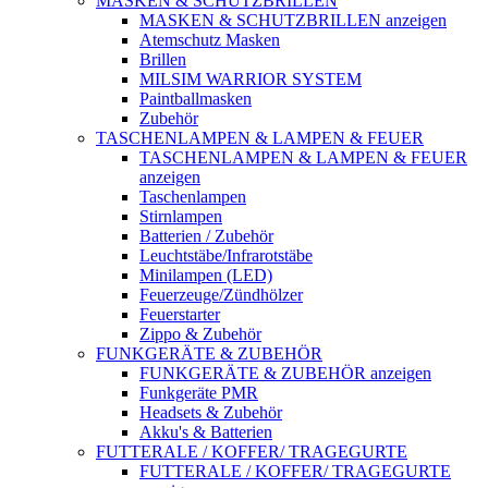
MASKEN & SCHUTZBRILLEN
MASKEN & SCHUTZBRILLEN anzeigen
Atemschutz Masken
Brillen
MILSIM WARRIOR SYSTEM
Paintballmasken
Zubehör
TASCHENLAMPEN & LAMPEN & FEUER
TASCHENLAMPEN & LAMPEN & FEUER
anzeigen
Taschenlampen
Stirnlampen
Batterien / Zubehör
Leuchtstäbe/Infrarotstäbe
Minilampen (LED)
Feuerzeuge/Zündhölzer
Feuerstarter
Zippo & Zubehör
FUNKGERÄTE & ZUBEHÖR
FUNKGERÄTE & ZUBEHÖR anzeigen
Funkgeräte PMR
Headsets & Zubehör
Akku's & Batterien
FUTTERALE / KOFFER/ TRAGEGURTE
FUTTERALE / KOFFER/ TRAGEGURTE