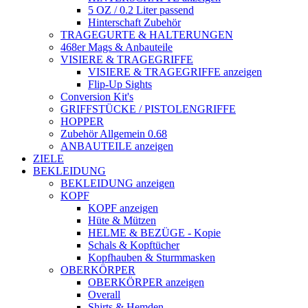
5 OZ / 0.2 Liter passend
Hinterschaft Zubehör
TRAGEGURTE & HALTERUNGEN
468er Mags & Anbauteile
VISIERE & TRAGEGRIFFE
VISIERE & TRAGEGRIFFE anzeigen
Flip-Up Sights
Conversion Kit's
GRIFFSTÜCKE / PISTOLENGRIFFE
HOPPER
Zubehör Allgemein 0.68
ANBAUTEILE anzeigen
ZIELE
BEKLEIDUNG
BEKLEIDUNG anzeigen
KOPF
KOPF anzeigen
Hüte & Mützen
HELME & BEZÜGE - Kopie
Schals & Kopftücher
Kopfhauben & Sturmmasken
OBERKÖRPER
OBERKÖRPER anzeigen
Overall
Shirts & Hemden