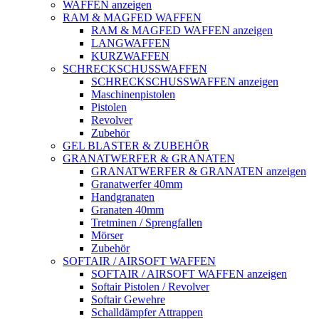
WAFFEN anzeigen
RAM & MAGFED WAFFEN
RAM & MAGFED WAFFEN anzeigen
LANGWAFFEN
KURZWAFFEN
SCHRECKSCHUSSWAFFEN
SCHRECKSCHUSSWAFFEN anzeigen
Maschinenpistolen
Pistolen
Revolver
Zubehör
GEL BLASTER & ZUBEHÖR
GRANATWERFER & GRANATEN
GRANATWERFER & GRANATEN anzeigen
Granatwerfer 40mm
Handgranaten
Granaten 40mm
Tretminen / Sprengfallen
Mörser
Zubehör
SOFTAIR / AIRSOFT WAFFEN
SOFTAIR / AIRSOFT WAFFEN anzeigen
Softair Pistolen / Revolver
Softair Gewehre
Schalldämpfer Attrappen