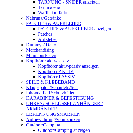
TARNUNG / SNIPER anzeigen
Tarnmaterial
Waffentarnfarbe
Nahrung/Getränke
PATCHES & AUFKLEBER
PATCHES & AUFKLEBER anzeigen
Patches
Aufkleber
Dummys/ Deko
Merchandising
Munitionskisten
Kopfhörer aktiv/passiv
Kopfhörer aktiv/passiv anzeigen
Kopfhörer AKTIV
Kopfhörer PASSIV
SEILE & KLEBEBAND
Klappspaten/Schaufeln/Sets
Iphone/ iPad Schutzhüllen
KARABINER & BEFESTIGUNG
UHREN/ SCHLÜSSELANHÄNGER /
ARMBÄNDER
ERKENNUNGSMARKEN
Aufbewahrung/Schutzboxen
Outdoor/Camping
Outdoor/Camping anzeigen