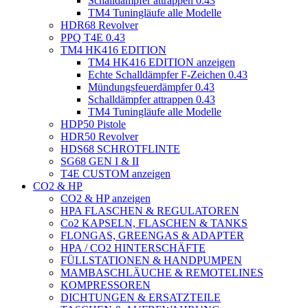
Schalldämpfer attrappen 0.43
TM4 Tuningläufe alle Modelle
HDR68 Revolver
PPQ T4E 0.43
TM4 HK416 EDITION
TM4 HK416 EDITION anzeigen
Echte Schalldämpfer F-Zeichen 0.43
Mündungsfeuerdämpfer 0.43
Schalldämpfer attrappen 0.43
TM4 Tuningläufe alle Modelle
HDP50 Pistole
HDR50 Revolver
HDS68 SCHROTFLINTE
SG68 GEN I & II
T4E CUSTOM anzeigen
CO2 & HP
CO2 & HP anzeigen
HPA FLASCHEN & REGULATOREN
Co2 KAPSELN, FLASCHEN & TANKS
FLONGAS, GREENGAS & ADAPTER
HPA / CO2 HINTERSCHÄFTE
FÜLLSTATIONEN & HANDPUMPEN
MAMBASCHLÄUCHE & REMOTELINES
KOMPRESSOREN
DICHTUNGEN & ERSATZTEILE