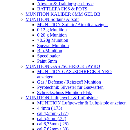
Abwehr & Trainingsgeschosse
BATTLEPACKS & POTS
MUNITION KALIBER 8MM GEL BB
MUNITION Softair / Airsoft
MUNITION Softair / Airsoft anzeigen
0,12 g Munition
0,20 g Munition
>0,20g Munition
Spezial-Munition
Bio-Munition
Speedloader
Paint 6mm
MUNITION GAS-/SCHRECK-/PYRO
MUNITION GAS-/SCHRECK-/PYRO
anzeigen
Gas / Defense / Reizstoff Munition
Pyrotechnik Silvester für Gaswaffen
Schreckschuss Munition Platz
MUNITION Luftgewehr & Luftpistole
MUNITION Luftgewehr & Luftpistole anzeigen
4,4mm (.173)
cal 4,5mm (.177)
cal 5,5mm (.22)
cal 6,35mm (.25)
cal 7,62mm (.30)