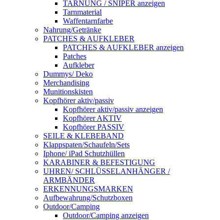
TARNUNG / SNIPER anzeigen
Tarnmaterial
Waffentarnfarbe
Nahrung/Getränke
PATCHES & AUFKLEBER
PATCHES & AUFKLEBER anzeigen
Patches
Aufkleber
Dummys/ Deko
Merchandising
Munitionskisten
Kopfhörer aktiv/passiv
Kopfhörer aktiv/passiv anzeigen
Kopfhörer AKTIV
Kopfhörer PASSIV
SEILE & KLEBEBAND
Klappspaten/Schaufeln/Sets
Iphone/ iPad Schutzhüllen
KARABINER & BEFESTIGUNG
UHREN/ SCHLÜSSELANHÄNGER /
ARMBÄNDER
ERKENNUNGSMARKEN
Aufbewahrung/Schutzboxen
Outdoor/Camping
Outdoor/Camping anzeigen