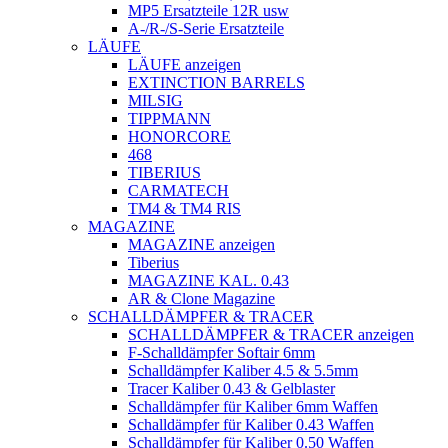
MP5 Ersatzteile 12R usw
A-/R-/S-Serie Ersatzteile
LÄUFE
LÄUFE anzeigen
EXTINCTION BARRELS
MILSIG
TIPPMANN
HONORCORE
468
TIBERIUS
CARMATECH
TM4 & TM4 RIS
MAGAZINE
MAGAZINE anzeigen
Tiberius
MAGAZINE KAL. 0.43
AR & Clone Magazine
SCHALLDÄMPFER & TRACER
SCHALLDÄMPFER & TRACER anzeigen
F-Schalldämpfer Softair 6mm
Schalldämpfer Kaliber 4.5 & 5.5mm
Tracer Kaliber 0.43 & Gelblaster
Schalldämpfer für Kaliber 6mm Waffen
Schalldämpfer für Kaliber 0.43 Waffen
Schalldämpfer für Kaliber 0.50 Waffen