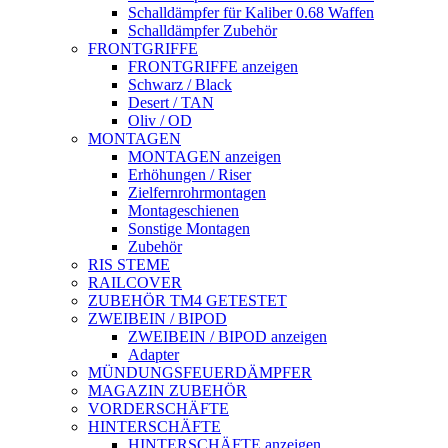
Schalldämpfer für Kaliber 0.68 Waffen
Schalldämpfer Zubehör
FRONTGRIFFE
FRONTGRIFFE anzeigen
Schwarz / Black
Desert / TAN
Oliv / OD
MONTAGEN
MONTAGEN anzeigen
Erhöhungen / Riser
Zielfernrohrmontagen
Montageschienen
Sonstige Montagen
Zubehör
RIS STEME
RAILCOVER
ZUBEHÖR TM4 GETESTET
ZWEIBEIN / BIPOD
ZWEIBEIN / BIPOD anzeigen
Adapter
MÜNDUNGSFEUERDÄMPFER
MAGAZIN ZUBEHÖR
VORDERSCHÄFTE
HINTERSCHÄFTE
HINTERSCHÄFTE anzeigen