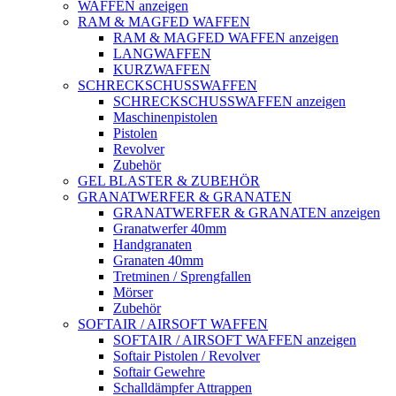
WAFFEN anzeigen
RAM & MAGFED WAFFEN
RAM & MAGFED WAFFEN anzeigen
LANGWAFFEN
KURZWAFFEN
SCHRECKSCHUSSWAFFEN
SCHRECKSCHUSSWAFFEN anzeigen
Maschinenpistolen
Pistolen
Revolver
Zubehör
GEL BLASTER & ZUBEHÖR
GRANATWERFER & GRANATEN
GRANATWERFER & GRANATEN anzeigen
Granatwerfer 40mm
Handgranaten
Granaten 40mm
Tretminen / Sprengfallen
Mörser
Zubehör
SOFTAIR / AIRSOFT WAFFEN
SOFTAIR / AIRSOFT WAFFEN anzeigen
Softair Pistolen / Revolver
Softair Gewehre
Schalldämpfer Attrappen