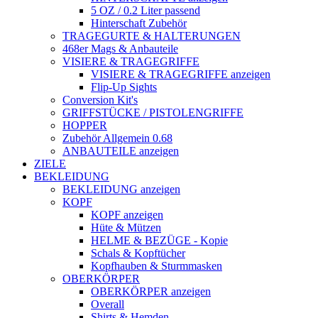
5 OZ / 0.2 Liter passend
Hinterschaft Zubehör
TRAGEGURTE & HALTERUNGEN
468er Mags & Anbauteile
VISIERE & TRAGEGRIFFE
VISIERE & TRAGEGRIFFE anzeigen
Flip-Up Sights
Conversion Kit's
GRIFFSTÜCKE / PISTOLENGRIFFE
HOPPER
Zubehör Allgemein 0.68
ANBAUTEILE anzeigen
ZIELE
BEKLEIDUNG
BEKLEIDUNG anzeigen
KOPF
KOPF anzeigen
Hüte & Mützen
HELME & BEZÜGE - Kopie
Schals & Kopftücher
Kopfhauben & Sturmmasken
OBERKÖRPER
OBERKÖRPER anzeigen
Overall
Shirts & Hemden