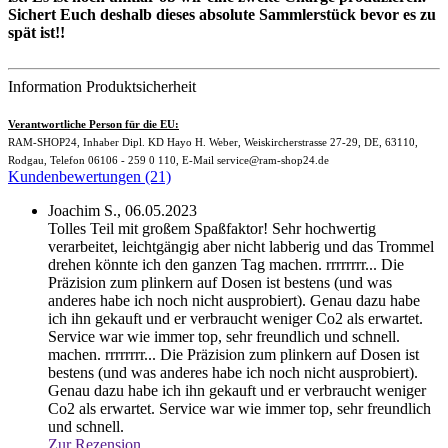
Sichert Euch deshalb dieses absolute Sammlerstück bevor es zu
spät ist!!
Information Produktsicherheit
Verantwortliche Person für die EU:
RAM-SHOP24, Inhaber Dipl. KD Hayo H. Weber, Weiskircherstrasse 27-29, DE, 63110,
Rodgau, Telefon 06106 - 259 0 110, E-Mail service@ram-shop24.de
Kundenbewertungen (21)
Joachim S.,
06.05.2023
Tolles Teil mit großem Spaßfaktor! Sehr hochwertig
verarbeitet, leichtgängig aber nicht labberig und das Trommel
drehen könnte ich den ganzen Tag machen. rrrrrrrr... Die
Präzision zum plinkern auf Dosen ist bestens (und was
anderes habe ich noch nicht ausprobiert). Genau dazu habe
ich ihn gekauft und er verbraucht weniger Co2 als erwartet.
Service war wie immer top, sehr freundlich und schnell.
machen. rrrrrrrr... Die Präzision zum plinkern auf Dosen ist
bestens (und was anderes habe ich noch nicht ausprobiert).
Genau dazu habe ich ihn gekauft und er verbraucht weniger
Co2 als erwartet. Service war wie immer top, sehr freundlich
und schnell.
Zur Rezension