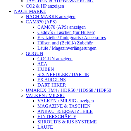
TASCHEN & AUFBEWAHRUNG
CO2 & HP anzeigen
NACH MARKE
NACH MARKE anzeigen
CAM870 (APS)
CAM870 (APS) anzeigen
Caddy´s / Taschen (für Hülsen)
Ersatzteile /Tuningparts / Accessoires
Hülsen und (Befüll-) Zubehör
Läufe / Magazinverlängerungen
GOGUN
GOGUN anzeigen
AEA
HUBEN
SIX NEEDLER / DARTIE
FX AIRGUNS
DART HIKER
UMAREX TM4 / HDR50 / HDS68 / HDP50
VALKEN / MILSIG
VALKEN / MILSIG anzeigen
MAGAZINE & TASCHEN
ANBAU- & ERSATZTEILE
HINTERSCHÄFTE
SHROUD'S & RIS SYSTEME
LÄUFE