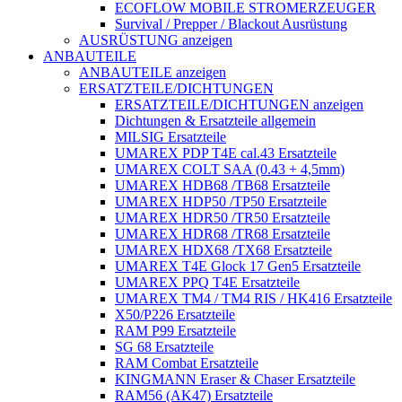
ECOFLOW MOBILE STROMERZEUGER
Survival / Prepper / Blackout Ausrüstung
AUSRÜSTUNG anzeigen
ANBAUTEILE
ANBAUTEILE anzeigen
ERSATZTEILE/DICHTUNGEN
ERSATZTEILE/DICHTUNGEN anzeigen
Dichtungen & Ersatzteile allgemein
MILSIG Ersatzteile
UMAREX PDP T4E cal.43 Ersatzteile
UMAREX COLT SAA (0.43 + 4,5mm)
UMAREX HDB68 /TB68 Ersatzteile
UMAREX HDP50 /TP50 Ersatzteile
UMAREX HDR50 /TR50 Ersatzteile
UMAREX HDR68 /TR68 Ersatzteile
UMAREX HDX68 /TX68 Ersatzteile
UMAREX T4E Glock 17 Gen5 Ersatzteile
UMAREX PPQ T4E Ersatzteile
UMAREX TM4 / TM4 RIS / HK416 Ersatzteile
X50/P226 Ersatzteile
RAM P99 Ersatzteile
SG 68 Ersatzteile
RAM Combat Ersatzteile
KINGMANN Eraser & Chaser Ersatzteile
RAM56 (AK47) Ersatzteile