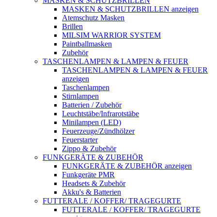
MASKEN & SCHUTZBRILLEN
MASKEN & SCHUTZBRILLEN anzeigen
Atemschutz Masken
Brillen
MILSIM WARRIOR SYSTEM
Paintballmasken
Zubehör
TASCHENLAMPEN & LAMPEN & FEUER
TASCHENLAMPEN & LAMPEN & FEUER
anzeigen
Taschenlampen
Stirnlampen
Batterien / Zubehör
Leuchtstäbe/Infrarotstäbe
Minilampen (LED)
Feuerzeuge/Zündhölzer
Feuerstarter
Zippo & Zubehör
FUNKGERÄTE & ZUBEHÖR
FUNKGERÄTE & ZUBEHÖR anzeigen
Funkgeräte PMR
Headsets & Zubehör
Akku's & Batterien
FUTTERALE / KOFFER/ TRAGEGURTE
FUTTERALE / KOFFER/ TRAGEGURTE