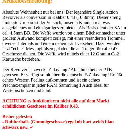
Artikelbeschreibung:
Absolute Weltneuheit nur bei uns! Der legendäre Single Action
Revolver als conversion in Kaliber 0.43 (10.8mm). Dieser streng
limitierte Umbau ist der Versuch, unseren Kunden mal was
ausgefallenes und einzigartiges zu bieten. Als Basis dient der SA im
cal. 4.5mm BB. Die Waffe wurde von einem Büchsenmacher unter
großem Aufwand komplett zerlegt, mit einer veränderten Trommel,
diverser Internals und einem neuen Lauf versehen. Dazu werden
jetzt "echte" Messinghülsen geladen die als Träger für cal. 0.43
Geschosse dienen. Die Waffe wird mittels einer 12 Gramm Co2
Kartusche betrieben.
Der Revolver ist zwecks Zulassung / Abnahme bei der PTB
gewesen. Er verfügt somit über die deutsche F-Zulassung! Er läßt
echtes Western Feeling aufkommen und ist ein echtes
Prachtexemplar in jeder RAM Sammlung!! Auch Ideal für
Westernschützen und ähnl.
ACHTUNG es funktionieren nicht alle auf dem Markt
erhältlichen Geschosse im Kaliber 0.43.
Bisher getestet:
- Rubberballs (Gummigeschosse) egal ob hart weich blau
schwarz usw. ✓