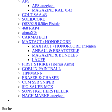
APS
APS anzeigen
MAGAZINE KAL. 0.43
COLT SAA.43
SOLIDCORE
QSZ92-9 0.50er Pistole
468 RAP4
airmaX®
CARMATECH
MAXTACT / HONORCORE
MAXTACT / HONORCORE anzeigen
ANBAU- & ERSATZTEILE
MAGAZINE & BUNDLES
LÄUFE
FIRST STRIKE (Tiberius Arms)
GOBLIN PAINTBALL
TIPPMANN
ERASER & CHASER
CCM SSR SNIPER
SIG SAUER MCX
SONSTIGE HERSTELLER
NACH MARKE anzeigen
Suche