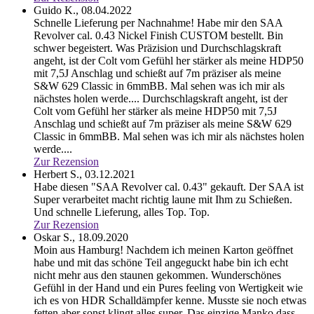
Guido K.,
08.04.2022
Schnelle Lieferung per Nachnahme! Habe mir den SAA
Revolver cal. 0.43 Nickel Finish CUSTOM bestellt. Bin
schwer begeistert. Was Präzision und Durchschlagskraft
angeht, ist der Colt vom Gefühl her stärker als meine HDP50
mit 7,5J Anschlag und schießt auf 7m präziser als meine
S&W 629 Classic in 6mmBB. Mal sehen was ich mir als
nächstes holen werde....
Durchschlagskraft angeht, ist der
Colt vom Gefühl her stärker als meine HDP50 mit 7,5J
Anschlag und schießt auf 7m präziser als meine S&W 629
Classic in 6mmBB. Mal sehen was ich mir als nächstes holen
werde....
Zur Rezension
Herbert S.,
03.12.2021
Habe diesen "SAA Revolver cal. 0.43" gekauft. Der SAA ist
Super verarbeitet macht richtig laune mit Ihm zu Schießen.
Und schnelle Lieferung, alles Top.
Top.
Zur Rezension
Oskar S.,
18.09.2020
Moin aus Hamburg! Nachdem ich meinen Karton geöffnet
habe und mit das schöne Teil angeguckt habe bin ich echt
nicht mehr aus den staunen gekommen. Wunderschönes
Gefühl in der Hand und ein Pures feeling von Wertigkeit wie
ich es von HDR Schalldämpfer kenne. Musste sie noch etwas
fetten aber sonst klingt alles super. Das einzige Manko dass