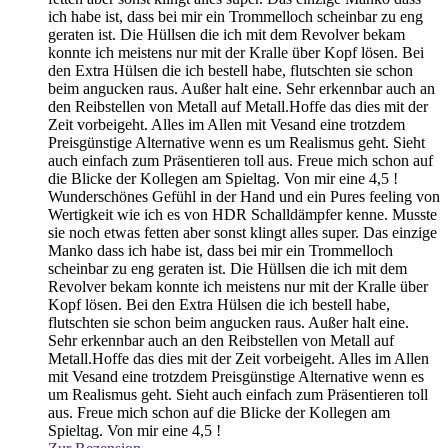
ich habe ist, dass bei mir ein Trommelloch scheinbar zu eng
geraten ist. Die Hüllsen die ich mit dem Revolver bekam
konnte ich meistens nur mit der Kralle über Kopf lösen. Bei
den Extra Hülsen die ich bestell habe, flutschten sie schon
beim angucken raus. Außer halt eine. Sehr erkennbar auch an
den Reibstellen von Metall auf Metall.Hoffe das dies mit der
Zeit vorbeigeht. Alles im Allen mit Vesand eine trotzdem
Preisgünstige Alternative wenn es um Realismus geht. Sieht
auch einfach zum Präsentieren toll aus. Freue mich schon auf
die Blicke der Kollegen am Spieltag. Von mir eine 4,5 !
Wunderschönes Gefühl in der Hand und ein Pures feeling von
Wertigkeit wie ich es von HDR Schalldämpfer kenne. Musste
sie noch etwas fetten aber sonst klingt alles super. Das einzige
Manko dass ich habe ist, dass bei mir ein Trommelloch
scheinbar zu eng geraten ist. Die Hüllsen die ich mit dem
Revolver bekam konnte ich meistens nur mit der Kralle über
Kopf lösen. Bei den Extra Hülsen die ich bestell habe,
flutschten sie schon beim angucken raus. Außer halt eine.
Sehr erkennbar auch an den Reibstellen von Metall auf
Metall.Hoffe das dies mit der Zeit vorbeigeht. Alles im Allen
mit Vesand eine trotzdem Preisgünstige Alternative wenn es
um Realismus geht. Sieht auch einfach zum Präsentieren toll
aus. Freue mich schon auf die Blicke der Kollegen am
Spieltag. Von mir eine 4,5 !