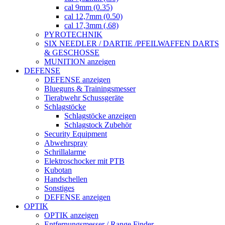
cal 9mm (0.35)
cal 12,7mm (0.50)
cal 17,3mm (.68)
PYROTECHNIK
SIX NEEDLER / DARTIE /PFEILWAFFEN DARTS
& GESCHOSSE
MUNITION anzeigen
DEFENSE
DEFENSE anzeigen
Blueguns & Trainingsmesser
Tierabwehr Schussgeräte
Schlagstöcke
Schlagstöcke anzeigen
Schlagstock Zubehör
Security Equipment
Abwehrspray
Schrillalarme
Elektroschocker mit PTB
Kubotan
Handschellen
Sonstiges
DEFENSE anzeigen
OPTIK
OPTIK anzeigen
Entfernungsmesser / Range Finder