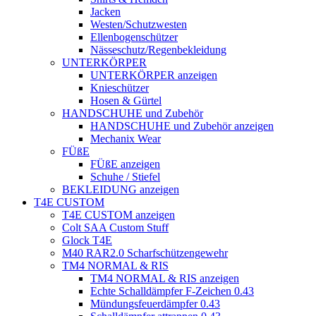
Jacken
Westen/Schutzwesten
Ellenbogenschützer
Nässeschutz/Regenbekleidung
UNTERKÖRPER
UNTERKÖRPER anzeigen
Knieschützer
Hosen & Gürtel
HANDSCHUHE und Zubehör
HANDSCHUHE und Zubehör anzeigen
Mechanix Wear
FÜßE
FÜßE anzeigen
Schuhe / Stiefel
BEKLEIDUNG anzeigen
T4E CUSTOM
T4E CUSTOM anzeigen
Colt SAA Custom Stuff
Glock T4E
M40 RAR2.0 Scharfschützengewehr
TM4 NORMAL & RIS
TM4 NORMAL & RIS anzeigen
Echte Schalldämpfer F-Zeichen 0.43
Mündungsfeuerdämpfer 0.43