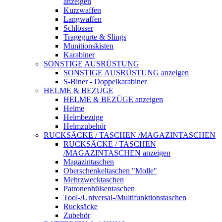
anzeigen
Kurzwaffen
Langwaffen
Schlösser
Tragegurte & Slings
Munitionskisten
Karabiner
SONSTIGE AUSRÜSTUNG
SONSTIGE AUSRÜSTUNG anzeigen
S-Biner - Doppelkarabiner
HELME & BEZÜGE
HELME & BEZÜGE anzeigen
Helme
Helmbezüge
Helmzubehör
RUCKSÄCKE / TASCHEN /MAGAZINTASCHEN
RUCKSÄCKE / TASCHEN
/MAGAZINTASCHEN anzeigen
Magazintaschen
Oberschenkeltaschen "Molle"
Mehrzwecktaschen
Patronenhülsentaschen
Tool-/Universal-/Multifunktionstaschen
Rucksäcke
Zubehör