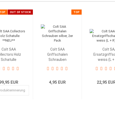
TOP
OUT OF STOCK
TOP
Colt SAA
Colt SAA
Colt SA
llectors Holz
Griffschalen
Ersatzgriffs
Schatulle
Schrauben
weiss (L + 
**NEU**...
silber, 2er...
99,95 EUR
4,95 EUR
22,95 EU
rodukterinnerung