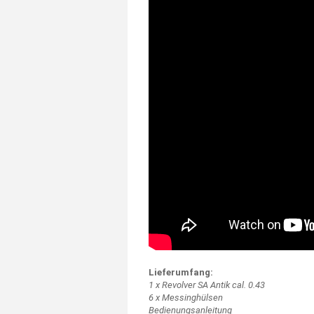
Lieferumfang:
1 x Revolver SA Antik cal. 0.43
6 x Messinghülsen
Bedienungsanleitung