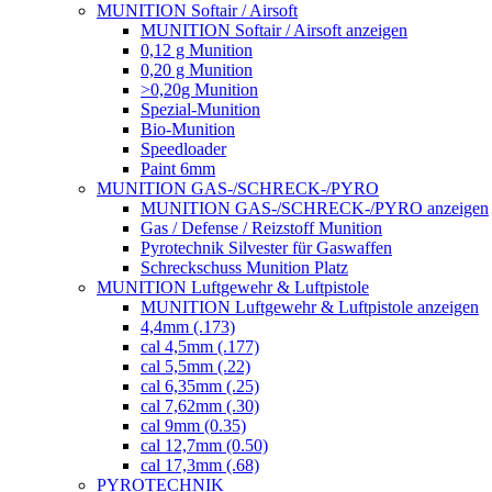
MUNITION Softair / Airsoft
MUNITION Softair / Airsoft anzeigen
0,12 g Munition
0,20 g Munition
>0,20g Munition
Spezial-Munition
Bio-Munition
Speedloader
Paint 6mm
MUNITION GAS-/SCHRECK-/PYRO
MUNITION GAS-/SCHRECK-/PYRO anzeigen
Gas / Defense / Reizstoff Munition
Pyrotechnik Silvester für Gaswaffen
Schreckschuss Munition Platz
MUNITION Luftgewehr & Luftpistole
MUNITION Luftgewehr & Luftpistole anzeigen
4,4mm (.173)
cal 4,5mm (.177)
cal 5,5mm (.22)
cal 6,35mm (.25)
cal 7,62mm (.30)
cal 9mm (0.35)
cal 12,7mm (0.50)
cal 17,3mm (.68)
PYROTECHNIK