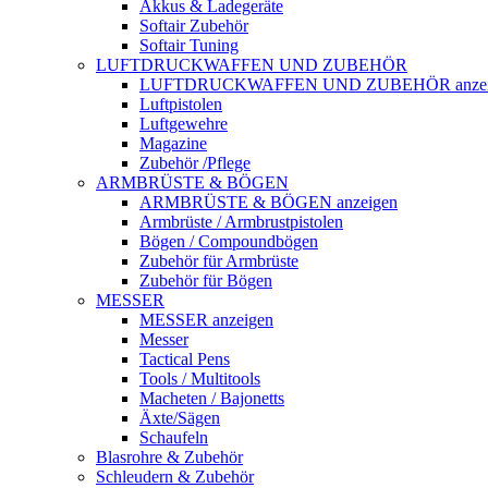
Akkus & Ladegeräte
Softair Zubehör
Softair Tuning
LUFTDRUCKWAFFEN UND ZUBEHÖR
LUFTDRUCKWAFFEN UND ZUBEHÖR anzei
Luftpistolen
Luftgewehre
Magazine
Zubehör /Pflege
ARMBRÜSTE & BÖGEN
ARMBRÜSTE & BÖGEN anzeigen
Armbrüste / Armbrustpistolen
Bögen / Compoundbögen
Zubehör für Armbrüste
Zubehör für Bögen
MESSER
MESSER anzeigen
Messer
Tactical Pens
Tools / Multitools
Macheten / Bajonetts
Äxte/Sägen
Schaufeln
Blasrohre & Zubehör
Schleudern & Zubehör