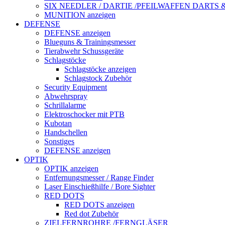
SIX NEEDLER / DARTIE /PFEILWAFFEN DARTS
MUNITION anzeigen
DEFENSE
DEFENSE anzeigen
Blueguns & Trainingsmesser
Tierabwehr Schussgeräte
Schlagstöcke
Schlagstöcke anzeigen
Schlagstock Zubehör
Security Equipment
Abwehrspray
Schrillalarme
Elektroschocker mit PTB
Kubotan
Handschellen
Sonstiges
DEFENSE anzeigen
OPTIK
OPTIK anzeigen
Entfernungsmesser / Range Finder
Laser Einschießhilfe / Bore Sighter
RED DOTS
RED DOTS anzeigen
Red dot Zubehör
ZIELFERNROHRE /FERNGLÄSER