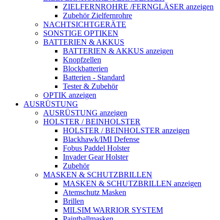
ZIELFERNROHRE /FERNGLÄSER anzeigen
Zubehör Zielfernrohre
NACHTSICHTGERÄTE
SONSTIGE OPTIKEN
BATTERIEN & AKKUS
BATTERIEN & AKKUS anzeigen
Knopfzellen
Blockbatterien
Batterien - Standard
Tester & Zubehör
OPTIK anzeigen
AUSRÜSTUNG
AUSRÜSTUNG anzeigen
HOLSTER / BEINHOLSTER
HOLSTER / BEINHOLSTER anzeigen
Blackhawk/IMI Defense
Fobus Paddel Holster
Invader Gear Holster
Zubehör
MASKEN & SCHUTZBRILLEN
MASKEN & SCHUTZBRILLEN anzeigen
Atemschutz Masken
Brillen
MILSIM WARRIOR SYSTEM
Paintballmasken