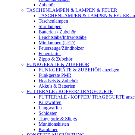
Zubehör
TASCHENLAMPEN & LAMPEN & FEUER
TASCHENLAMPEN & LAMPEN & FEUER anz
Taschenlampen
Stirnlampen
Batterien / Zubehör
Leuchtstäbe/Infrarotstäbe
Minilampen (LED)
Feuerzeuge/Zündhölzer
Feuerstarter
Zippo & Zubehör
FUNKGERÄTE & ZUBEHÖR
FUNKGERÄTE & ZUBEHÖR anzeigen
Funkgeräte PMR
Headsets & Zubehör
Akku's & Batterien
FUTTERALE / KOFFER/ TRAGEGURTE
FUTTERALE / KOFFER/ TRAGEGURTE anzei
Kurzwaffen
Langwaffen
Schlösser
Tragegurte & Slings
Munitionskisten
Karabiner
SONSTIGE AUSRÜSTUNG