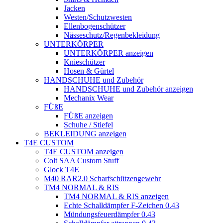
Jacken
Westen/Schutzwesten
Ellenbogenschützer
Nässeschutz/Regenbekleidung
UNTERKÖRPER
UNTERKÖRPER anzeigen
Knieschützer
Hosen & Gürtel
HANDSCHUHE und Zubehör
HANDSCHUHE und Zubehör anzeigen
Mechanix Wear
FÜßE
FÜßE anzeigen
Schuhe / Stiefel
BEKLEIDUNG anzeigen
T4E CUSTOM
T4E CUSTOM anzeigen
Colt SAA Custom Stuff
Glock T4E
M40 RAR2.0 Scharfschützengewehr
TM4 NORMAL & RIS
TM4 NORMAL & RIS anzeigen
Echte Schalldämpfer F-Zeichen 0.43
Mündungsfeuerdämpfer 0.43