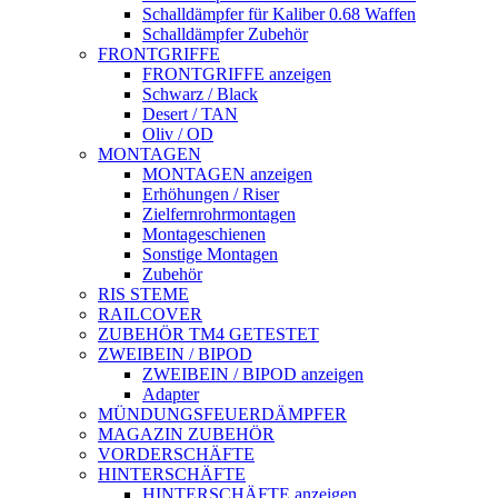
Schalldämpfer für Kaliber 0.68 Waffen
Schalldämpfer Zubehör
FRONTGRIFFE
FRONTGRIFFE anzeigen
Schwarz / Black
Desert / TAN
Oliv / OD
MONTAGEN
MONTAGEN anzeigen
Erhöhungen / Riser
Zielfernrohrmontagen
Montageschienen
Sonstige Montagen
Zubehör
RIS STEME
RAILCOVER
ZUBEHÖR TM4 GETESTET
ZWEIBEIN / BIPOD
ZWEIBEIN / BIPOD anzeigen
Adapter
MÜNDUNGSFEUERDÄMPFER
MAGAZIN ZUBEHÖR
VORDERSCHÄFTE
HINTERSCHÄFTE
HINTERSCHÄFTE anzeigen