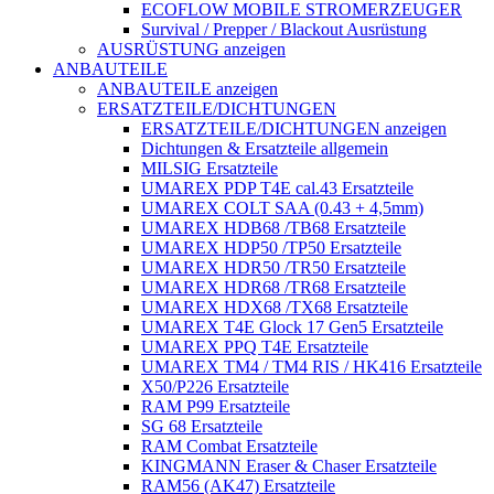
ECOFLOW MOBILE STROMERZEUGER
Survival / Prepper / Blackout Ausrüstung
AUSRÜSTUNG anzeigen
ANBAUTEILE
ANBAUTEILE anzeigen
ERSATZTEILE/DICHTUNGEN
ERSATZTEILE/DICHTUNGEN anzeigen
Dichtungen & Ersatzteile allgemein
MILSIG Ersatzteile
UMAREX PDP T4E cal.43 Ersatzteile
UMAREX COLT SAA (0.43 + 4,5mm)
UMAREX HDB68 /TB68 Ersatzteile
UMAREX HDP50 /TP50 Ersatzteile
UMAREX HDR50 /TR50 Ersatzteile
UMAREX HDR68 /TR68 Ersatzteile
UMAREX HDX68 /TX68 Ersatzteile
UMAREX T4E Glock 17 Gen5 Ersatzteile
UMAREX PPQ T4E Ersatzteile
UMAREX TM4 / TM4 RIS / HK416 Ersatzteile
X50/P226 Ersatzteile
RAM P99 Ersatzteile
SG 68 Ersatzteile
RAM Combat Ersatzteile
KINGMANN Eraser & Chaser Ersatzteile
RAM56 (AK47) Ersatzteile