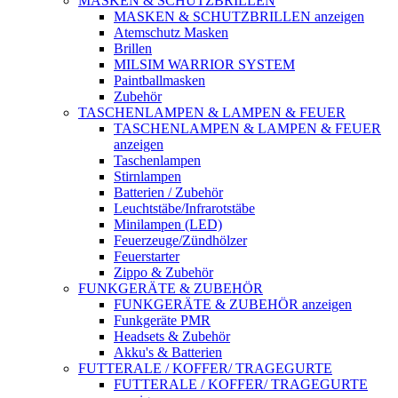
MASKEN & SCHUTZBRILLEN
MASKEN & SCHUTZBRILLEN anzeigen
Atemschutz Masken
Brillen
MILSIM WARRIOR SYSTEM
Paintballmasken
Zubehör
TASCHENLAMPEN & LAMPEN & FEUER
TASCHENLAMPEN & LAMPEN & FEUER
anzeigen
Taschenlampen
Stirnlampen
Batterien / Zubehör
Leuchtstäbe/Infrarotstäbe
Minilampen (LED)
Feuerzeuge/Zündhölzer
Feuerstarter
Zippo & Zubehör
FUNKGERÄTE & ZUBEHÖR
FUNKGERÄTE & ZUBEHÖR anzeigen
Funkgeräte PMR
Headsets & Zubehör
Akku's & Batterien
FUTTERALE / KOFFER/ TRAGEGURTE
FUTTERALE / KOFFER/ TRAGEGURTE