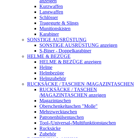
anzeigen
Kurzwaffen
Langwaffen
Schlösser
Tragegurte & Slings
Munitionskisten
Karabiner
SONSTIGE AUSRÜSTUNG
SONSTIGE AUSRÜSTUNG anzeigen
S-Biner - Doppelkarabiner
HELME & BEZÜGE
HELME & BEZÜGE anzeigen
Helme
Helmbezüge
Helmzubehör
RUCKSÄCKE / TASCHEN /MAGAZINTASCHEN
RUCKSÄCKE / TASCHEN
/MAGAZINTASCHEN anzeigen
Magazintaschen
Oberschenkeltaschen "Molle"
Mehrzwecktaschen
Patronenhülsentaschen
Tool-/Universal-/Multifunktionstaschen
Rucksäcke
Zubehör