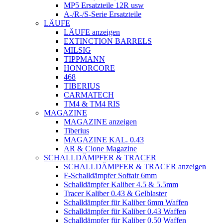
MP5 Ersatzteile 12R usw
A-/R-/S-Serie Ersatzteile
LÄUFE
LÄUFE anzeigen
EXTINCTION BARRELS
MILSIG
TIPPMANN
HONORCORE
468
TIBERIUS
CARMATECH
TM4 & TM4 RIS
MAGAZINE
MAGAZINE anzeigen
Tiberius
MAGAZINE KAL. 0.43
AR & Clone Magazine
SCHALLDÄMPFER & TRACER
SCHALLDÄMPFER & TRACER anzeigen
F-Schalldämpfer Softair 6mm
Schalldämpfer Kaliber 4.5 & 5.5mm
Tracer Kaliber 0.43 & Gelblaster
Schalldämpfer für Kaliber 6mm Waffen
Schalldämpfer für Kaliber 0.43 Waffen
Schalldämpfer für Kaliber 0.50 Waffen