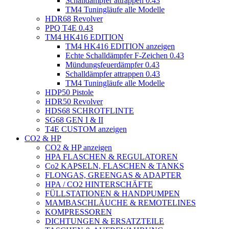
Schalldämpfer attrappen 0.43
TM4 Tuningläufe alle Modelle
HDR68 Revolver
PPQ T4E 0.43
TM4 HK416 EDITION
TM4 HK416 EDITION anzeigen
Echte Schalldämpfer F-Zeichen 0.43
Mündungsfeuerdämpfer 0.43
Schalldämpfer attrappen 0.43
TM4 Tuningläufe alle Modelle
HDP50 Pistole
HDR50 Revolver
HDS68 SCHROTFLINTE
SG68 GEN I & II
T4E CUSTOM anzeigen
CO2 & HP
CO2 & HP anzeigen
HPA FLASCHEN & REGULATOREN
Co2 KAPSELN, FLASCHEN & TANKS
FLONGAS, GREENGAS & ADAPTER
HPA / CO2 HINTERSCHÄFTE
FÜLLSTATIONEN & HANDPUMPEN
MAMBASCHLÄUCHE & REMOTELINES
KOMPRESSOREN
DICHTUNGEN & ERSATZTEILE