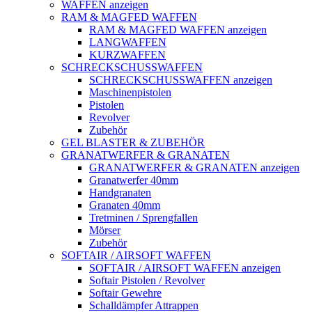
WAFFEN anzeigen
RAM & MAGFED WAFFEN
RAM & MAGFED WAFFEN anzeigen
LANGWAFFEN
KURZWAFFEN
SCHRECKSCHUSSWAFFEN
SCHRECKSCHUSSWAFFEN anzeigen
Maschinenpistolen
Pistolen
Revolver
Zubehör
GEL BLASTER & ZUBEHÖR
GRANATWERFER & GRANATEN
GRANATWERFER & GRANATEN anzeigen
Granatwerfer 40mm
Handgranaten
Granaten 40mm
Tretminen / Sprengfallen
Mörser
Zubehör
SOFTAIR / AIRSOFT WAFFEN
SOFTAIR / AIRSOFT WAFFEN anzeigen
Softair Pistolen / Revolver
Softair Gewehre
Schalldämpfer Attrappen