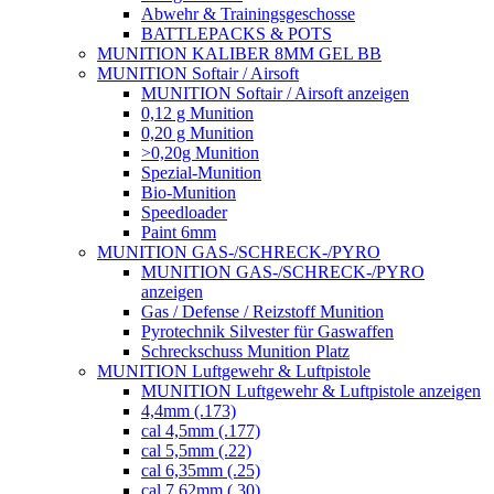
Abwehr & Trainingsgeschosse
BATTLEPACKS & POTS
MUNITION KALIBER 8MM GEL BB
MUNITION Softair / Airsoft
MUNITION Softair / Airsoft anzeigen
0,12 g Munition
0,20 g Munition
>0,20g Munition
Spezial-Munition
Bio-Munition
Speedloader
Paint 6mm
MUNITION GAS-/SCHRECK-/PYRO
MUNITION GAS-/SCHRECK-/PYRO
anzeigen
Gas / Defense / Reizstoff Munition
Pyrotechnik Silvester für Gaswaffen
Schreckschuss Munition Platz
MUNITION Luftgewehr & Luftpistole
MUNITION Luftgewehr & Luftpistole anzeigen
4,4mm (.173)
cal 4,5mm (.177)
cal 5,5mm (.22)
cal 6,35mm (.25)
cal 7,62mm (.30)