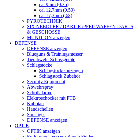
cal 9mm (0.35)
cal 12,7mm (0.50)
cal 17,3mm (.68)
PYROTECHNIK
SIX NEEDLER / DARTIE /PFEILWAFFEN DARTS
& GESCHOSSE
MUNITION anzeigen
DEFENSE
DEFENSE anzeigen
Blueguns & Trainingsmesser
Tierabwehr Schussgeräte
Schlagstöcke
Schlagstöcke anzeigen
Schlagstock Zubehör
Security Equipment
Abwehrspray
Schrillalarme
Elektroschocker mit PTB
Kubotan
Handschellen
Sonstiges
DEFENSE anzeigen
OPTIK
OPTIK anzeigen
Entfernungsmesser / Range Finder