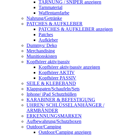
TARNUNG / SNIPER anzeigen
Tarnmaterial
Waffentarnfarbe
Nahrung/Getränke
PATCHES & AUFKLEBER
PATCHES & AUFKLEBER anzeigen
Patches
Aufkleber
Dummys/ Deko
Merchandising
Munitionskisten
Kopfhörer aktiv/passiv
Kopfhörer aktiv/passiv anzeigen
Kopfhörer AKTIV
Kopfhörer PASSIV
SEILE & KLEBEBAND
Klappspaten/Schaufeln/Sets
Iphone/ iPad Schutzhüllen
KARABINER & BEFESTIGUNG
UHREN/ SCHLÜSSELANHÄNGER /
ARMBÄNDER
ERKENNUNGSMARKEN
Aufbewahrung/Schutzboxen
Outdoor/Camping
Outdoor/Camping anzeigen