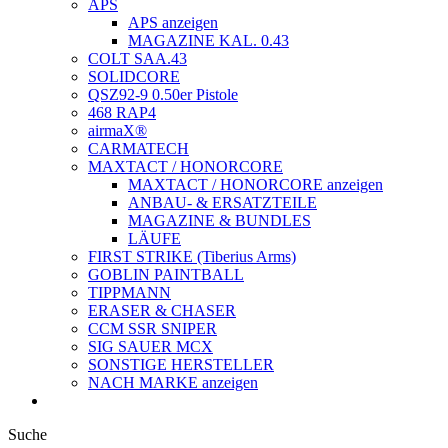
APS
APS anzeigen
MAGAZINE KAL. 0.43
COLT SAA.43
SOLIDCORE
QSZ92-9 0.50er Pistole
468 RAP4
airmaX®
CARMATECH
MAXTACT / HONORCORE
MAXTACT / HONORCORE anzeigen
ANBAU- & ERSATZTEILE
MAGAZINE & BUNDLES
LÄUFE
FIRST STRIKE (Tiberius Arms)
GOBLIN PAINTBALL
TIPPMANN
ERASER & CHASER
CCM SSR SNIPER
SIG SAUER MCX
SONSTIGE HERSTELLER
NACH MARKE anzeigen
Suche