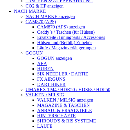
TASCHEN & AUFBEWAHRUNG
CO2 & HP anzeigen
NACH MARKE
NACH MARKE anzeigen
CAM870 (APS)
CAM870 (APS) anzeigen
Caddy´s / Taschen (für Hülsen)
Ersatzteile /Tuningparts / Accessoires
Hülsen und (Befüll-) Zubehör
Läufe / Magazinverlängerungen
GOGUN
GOGUN anzeigen
AEA
HUBEN
SIX NEEDLER / DARTIE
FX AIRGUNS
DART HIKER
UMAREX TM4 / HDR50 / HDS68 / HDP50
VALKEN / MILSIG
VALKEN / MILSIG anzeigen
MAGAZINE & TASCHEN
ANBAU- & ERSATZTEILE
HINTERSCHÄFTE
SHROUD'S & RIS SYSTEME
LÄUFE