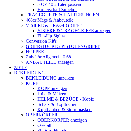
5 OZ / 0.2 Liter passend
Hinterschaft Zubehör
TRAGEGURTE & HALTERUNGEN
468er Mags & Anbauteile
VISIERE & TRAGEGRIFFE
VISIERE & TRAGEGRIFFE anzeigen
Flip-Up Sights
Conversion Kit's
GRIFFSTÜCKE / PISTOLENGRIFFE
HOPPER
Zubehör Allgemein 0.68
ANBAUTEILE anzeigen
ZIELE
BEKLEIDUNG
BEKLEIDUNG anzeigen
KOPF
KOPF anzeigen
Hüte & Mützen
HELME & BEZÜGE - Kopie
Schals & Kopftücher
Kopfhauben & Sturmmasken
OBERKÖRPER
OBERKÖRPER anzeigen
Overall
Shirts & Hemden