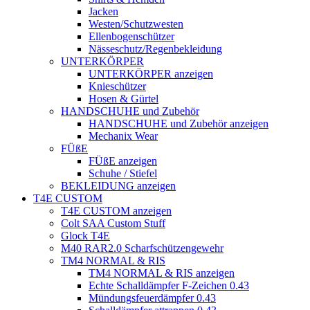
Jacken
Westen/Schutzwesten
Ellenbogenschützer
Nässeschutz/Regenbekleidung
UNTERKÖRPER
UNTERKÖRPER anzeigen
Knieschützer
Hosen & Gürtel
HANDSCHUHE und Zubehör
HANDSCHUHE und Zubehör anzeigen
Mechanix Wear
FÜßE
FÜßE anzeigen
Schuhe / Stiefel
BEKLEIDUNG anzeigen
T4E CUSTOM
T4E CUSTOM anzeigen
Colt SAA Custom Stuff
Glock T4E
M40 RAR2.0 Scharfschützengewehr
TM4 NORMAL & RIS
TM4 NORMAL & RIS anzeigen
Echte Schalldämpfer F-Zeichen 0.43
Mündungsfeuerdämpfer 0.43