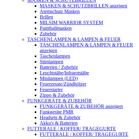
MASKEN & SCHUTZBRILLEN
MASKEN & SCHUTZBRILLEN anzeigen
Atemschutz Masken
Brillen
MILSIM WARRIOR SYSTEM
Paintballmasken
Zubehör
TASCHENLAMPEN & LAMPEN & FEUER
TASCHENLAMPEN & LAMPEN & FEUER
anzeigen
Taschenlampen
Stirnlampen
Batterien / Zubehör
Leuchtstäbe/Infrarotstäbe
Minilampen (LED)
Feuerzeuge/Zündhölzer
Feuerstarter
Zippo & Zubehör
FUNKGERÄTE & ZUBEHÖR
FUNKGERÄTE & ZUBEHÖR anzeigen
Funkgeräte PMR
Headsets & Zubehör
Akku's & Batterien
FUTTERALE / KOFFER/ TRAGEGURTE
FUTTERALE / KOFFER/ TRAGEGURTE