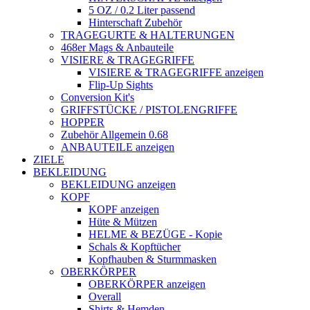
5 OZ / 0.2 Liter passend
Hinterschaft Zubehör
TRAGEGURTE & HALTERUNGEN
468er Mags & Anbauteile
VISIERE & TRAGEGRIFFE
VISIERE & TRAGEGRIFFE anzeigen
Flip-Up Sights
Conversion Kit's
GRIFFSTÜCKE / PISTOLENGRIFFE
HOPPER
Zubehör Allgemein 0.68
ANBAUTEILE anzeigen
ZIELE
BEKLEIDUNG
BEKLEIDUNG anzeigen
KOPF
KOPF anzeigen
Hüte & Mützen
HELME & BEZÜGE - Kopie
Schals & Kopftücher
Kopfhauben & Sturmmasken
OBERKÖRPER
OBERKÖRPER anzeigen
Overall
Shirts & Hemden