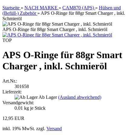
Startseite
»
NACH MARKE
»
CAM870 (APS)
»
Hülsen und
(Befüll-) Zubehör
»
APS O-Ringe für 88gr Smart Charger , inkl.
Schmieröl
APS O-Ringe für 88gr Smart Charger , inkl. Schmieröl
TOP
APS O-Ringe für 88gr Smart
Charger , inkl. Schmieröl
Art.Nr.:
301658
Lieferzeit:
Ab Lager
(Ausland abweichend)
Versandgewicht:
0.01
kg je Stück
12,95 EUR
inkl. 19% MwSt. zzgl.
Versand