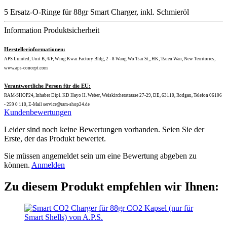
5 Ersatz-O-Ringe für 88gr Smart Charger, inkl. Schmieröl
Information Produktsicherheit
Herstellerinformationen:
APS Limited, Unit B, 4/F, Wing Kwai Factory Bldg, 2 - 8 Wang Wo Tsai St,, HK, Tsuen Wan, New Territories,
www.aps-concept.com
Verantwortliche Person für die EU:
RAM-SHOP24, Inhaber Dipl. KD Hayo H. Weber, Weiskircherstrasse 27-29, DE, 63110, Rodgau, Telefon 06106
- 259 0 110, E-Mail service@ram-shop24.de
Kundenbewertungen
Leider sind noch keine Bewertungen vorhanden. Seien Sie der
Erste, der das Produkt bewertet.
Sie müssen angemeldet sein um eine Bewertung abgeben zu
können.
Anmelden
Zu diesem Produkt empfehlen wir Ihnen: