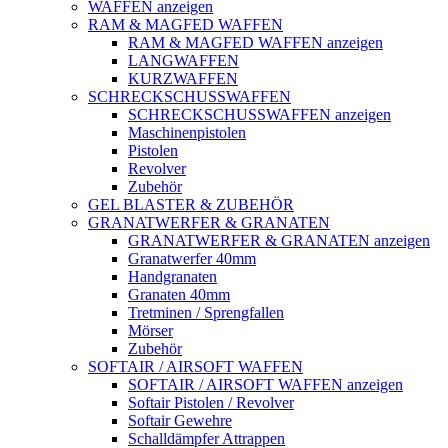
WAFFEN anzeigen
RAM & MAGFED WAFFEN
RAM & MAGFED WAFFEN anzeigen
LANGWAFFEN
KURZWAFFEN
SCHRECKSCHUSSWAFFEN
SCHRECKSCHUSSWAFFEN anzeigen
Maschinenpistolen
Pistolen
Revolver
Zubehör
GEL BLASTER & ZUBEHÖR
GRANATWERFER & GRANATEN
GRANATWERFER & GRANATEN anzeigen
Granatwerfer 40mm
Handgranaten
Granaten 40mm
Tretminen / Sprengfallen
Mörser
Zubehör
SOFTAIR / AIRSOFT WAFFEN
SOFTAIR / AIRSOFT WAFFEN anzeigen
Softair Pistolen / Revolver
Softair Gewehre
Schalldämpfer Attrappen