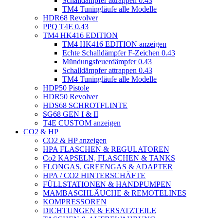
Schalldämpfer attrappen 0.43
TM4 Tuningläufe alle Modelle
HDR68 Revolver
PPQ T4E 0.43
TM4 HK416 EDITION
TM4 HK416 EDITION anzeigen
Echte Schalldämpfer F-Zeichen 0.43
Mündungsfeuerdämpfer 0.43
Schalldämpfer attrappen 0.43
TM4 Tuningläufe alle Modelle
HDP50 Pistole
HDR50 Revolver
HDS68 SCHROTFLINTE
SG68 GEN I & II
T4E CUSTOM anzeigen
CO2 & HP
CO2 & HP anzeigen
HPA FLASCHEN & REGULATOREN
Co2 KAPSELN, FLASCHEN & TANKS
FLONGAS, GREENGAS & ADAPTER
HPA / CO2 HINTERSCHÄFTE
FÜLLSTATIONEN & HANDPUMPEN
MAMBASCHLÄUCHE & REMOTELINES
KOMPRESSOREN
DICHTUNGEN & ERSATZTEILE