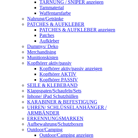
TARNUNG / SNIPER anzeigen
Tarnmaterial
Waffentarnfarbe
Nahrung/Getränke
PATCHES & AUFKLEBER
PATCHES & AUFKLEBER anzeigen
Patches
Aufkleber
Dummys/ Deko
Merchandising
Munitionskisten
Kopfhörer aktiv/passiv
Kopfhörer aktiv/passiv anzeigen
Kopfhörer AKTIV
Kopfhörer PASSIV
SEILE & KLEBEBAND
Klappspaten/Schaufeln/Sets
Iphone/ iPad Schutzhüllen
KARABINER & BEFESTIGUNG
UHREN/ SCHLÜSSELANHÄNGER /
ARMBÄNDER
ERKENNUNGSMARKEN
Aufbewahrung/Schutzboxen
Outdoor/Camping
Outdoor/Camping anzeigen