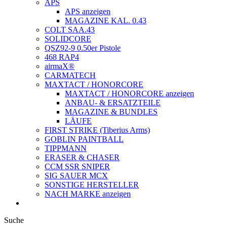
APS
APS anzeigen
MAGAZINE KAL. 0.43
COLT SAA.43
SOLIDCORE
QSZ92-9 0.50er Pistole
468 RAP4
airmaX®
CARMATECH
MAXTACT / HONORCORE
MAXTACT / HONORCORE anzeigen
ANBAU- & ERSATZTEILE
MAGAZINE & BUNDLES
LÄUFE
FIRST STRIKE (Tiberius Arms)
GOBLIN PAINTBALL
TIPPMANN
ERASER & CHASER
CCM SSR SNIPER
SIG SAUER MCX
SONSTIGE HERSTELLER
NACH MARKE anzeigen
Suche