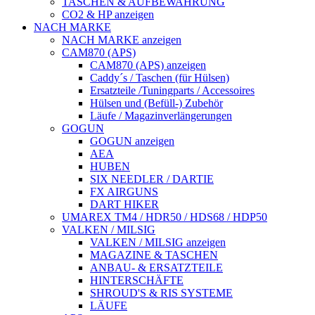
TASCHEN & AUFBEWAHRUNG
CO2 & HP anzeigen
NACH MARKE
NACH MARKE anzeigen
CAM870 (APS)
CAM870 (APS) anzeigen
Caddy´s / Taschen (für Hülsen)
Ersatzteile /Tuningparts / Accessoires
Hülsen und (Befüll-) Zubehör
Läufe / Magazinverlängerungen
GOGUN
GOGUN anzeigen
AEA
HUBEN
SIX NEEDLER / DARTIE
FX AIRGUNS
DART HIKER
UMAREX TM4 / HDR50 / HDS68 / HDP50
VALKEN / MILSIG
VALKEN / MILSIG anzeigen
MAGAZINE & TASCHEN
ANBAU- & ERSATZTEILE
HINTERSCHÄFTE
SHROUD'S & RIS SYSTEME
LÄUFE