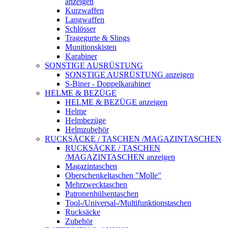
anzeigen
Kurzwaffen
Langwaffen
Schlösser
Tragegurte & Slings
Munitionskisten
Karabiner
SONSTIGE AUSRÜSTUNG
SONSTIGE AUSRÜSTUNG anzeigen
S-Biner - Doppelkarabiner
HELME & BEZÜGE
HELME & BEZÜGE anzeigen
Helme
Helmbezüge
Helmzubehör
RUCKSÄCKE / TASCHEN /MAGAZINTASCHEN
RUCKSÄCKE / TASCHEN
/MAGAZINTASCHEN anzeigen
Magazintaschen
Oberschenkeltaschen "Molle"
Mehrzwecktaschen
Patronenhülsentaschen
Tool-/Universal-/Multifunktionstaschen
Rucksäcke
Zubehör