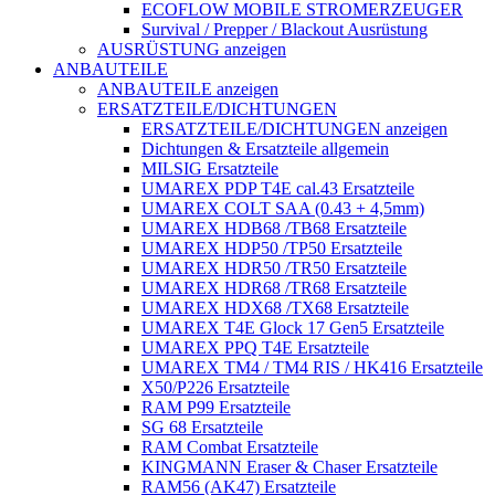
ECOFLOW MOBILE STROMERZEUGER
Survival / Prepper / Blackout Ausrüstung
AUSRÜSTUNG anzeigen
ANBAUTEILE
ANBAUTEILE anzeigen
ERSATZTEILE/DICHTUNGEN
ERSATZTEILE/DICHTUNGEN anzeigen
Dichtungen & Ersatzteile allgemein
MILSIG Ersatzteile
UMAREX PDP T4E cal.43 Ersatzteile
UMAREX COLT SAA (0.43 + 4,5mm)
UMAREX HDB68 /TB68 Ersatzteile
UMAREX HDP50 /TP50 Ersatzteile
UMAREX HDR50 /TR50 Ersatzteile
UMAREX HDR68 /TR68 Ersatzteile
UMAREX HDX68 /TX68 Ersatzteile
UMAREX T4E Glock 17 Gen5 Ersatzteile
UMAREX PPQ T4E Ersatzteile
UMAREX TM4 / TM4 RIS / HK416 Ersatzteile
X50/P226 Ersatzteile
RAM P99 Ersatzteile
SG 68 Ersatzteile
RAM Combat Ersatzteile
KINGMANN Eraser & Chaser Ersatzteile
RAM56 (AK47) Ersatzteile