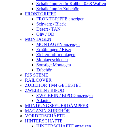
Schalldämpfer für Kaliber 0.68 Waffen
Schalldämpfer Zubehör
FRONTGRIFFE
FRONTGRIFFE anzeigen
Schwarz / Black
Desert / TAN
Oliv / OD
MONTAGEN
MONTAGEN anzeigen
Erhöhungen / Riser
Zielfernrohrmontagen
Montageschienen
Sonstige Montagen
Zubehör
RIS STEME
RAILCOVER
ZUBEHÖR TM4 GETESTET
ZWEIBEIN / BIPOD
ZWEIBEIN / BIPOD anzeigen
Adapter
MÜNDUNGSFEUERDÄMPFER
MAGAZIN ZUBEHÖR
VORDERSCHÄFTE
HINTERSCHÄFTE
HINTERSCHÄFTE anzeigen