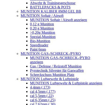
Abwehr & Trainingsgeschosse
BATTLEPACKS & POTS
MUNITION KALIBER 8MM GEL BB
MUNITION Softair / Airsoft
MUNITION Softair / Airsoft anzeigen
0,12 g Munition
0,20 g Munition
>0,20g Munition
Spezial-Munition
Bio-Munition
Speedloader
Paint 6mm
MUNITION GAS-/SCHRECK-/PYRO
MUNITION GAS-/SCHRECK-/PYRO
anzeigen
Gas / Defense / Reizstoff Munition
Pyrotechnik Silvester für Gaswaffen
Schreckschuss Munition Platz
MUNITION Luftgewehr & Luftpistole
MUNITION Luftgewehr & Luftpistole anzeigen
4,4mm (.173)
cal 4,5mm (.177)
cal 5,5mm (.22)
cal 6,35mm (.25)
cal 7,62mm (.30)