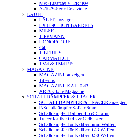
MP5 Ersatzteile 12R usw
A-/R-/S-Serie Ersatzteile
LÄUFE
LÄUFE anzeigen
EXTINCTION BARRELS
MILSIG
TIPPMANN
HONORCORE
468
TIBERIUS
CARMATECH
TM4 & TM4 RIS
MAGAZINE
MAGAZINE anzeigen
Tiberius
MAGAZINE KAL. 0.43
AR & Clone Magazine
SCHALLDÄMPFER & TRACER
SCHALLDÄMPFER & TRACER anzeigen
F-Schalldämpfer Softair 6mm
Schalldämpfer Kaliber 4.5 & 5.5mm
Tracer Kaliber 0.43 & Gelblaster
Schalldämpfer für Kaliber 6mm Waffen
Schalldämpfer für Kaliber 0.43 Waffen
Schalldämpfer für Kaliber 0.50 Waffen