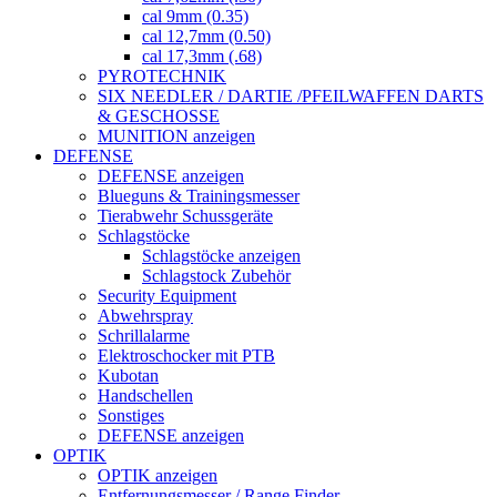
cal 9mm (0.35)
cal 12,7mm (0.50)
cal 17,3mm (.68)
PYROTECHNIK
SIX NEEDLER / DARTIE /PFEILWAFFEN DARTS
& GESCHOSSE
MUNITION anzeigen
DEFENSE
DEFENSE anzeigen
Blueguns & Trainingsmesser
Tierabwehr Schussgeräte
Schlagstöcke
Schlagstöcke anzeigen
Schlagstock Zubehör
Security Equipment
Abwehrspray
Schrillalarme
Elektroschocker mit PTB
Kubotan
Handschellen
Sonstiges
DEFENSE anzeigen
OPTIK
OPTIK anzeigen
Entfernungsmesser / Range Finder