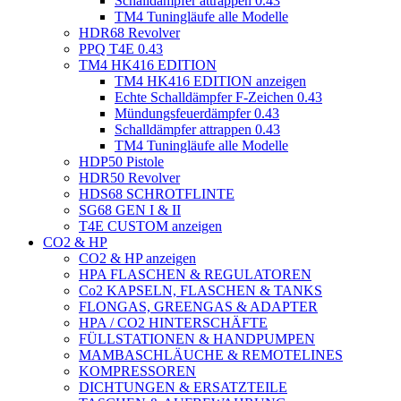
Schalldämpfer attrappen 0.43
TM4 Tuningläufe alle Modelle
HDR68 Revolver
PPQ T4E 0.43
TM4 HK416 EDITION
TM4 HK416 EDITION anzeigen
Echte Schalldämpfer F-Zeichen 0.43
Mündungsfeuerdämpfer 0.43
Schalldämpfer attrappen 0.43
TM4 Tuningläufe alle Modelle
HDP50 Pistole
HDR50 Revolver
HDS68 SCHROTFLINTE
SG68 GEN I & II
T4E CUSTOM anzeigen
CO2 & HP
CO2 & HP anzeigen
HPA FLASCHEN & REGULATOREN
Co2 KAPSELN, FLASCHEN & TANKS
FLONGAS, GREENGAS & ADAPTER
HPA / CO2 HINTERSCHÄFTE
FÜLLSTATIONEN & HANDPUMPEN
MAMBASCHLÄUCHE & REMOTELINES
KOMPRESSOREN
DICHTUNGEN & ERSATZTEILE