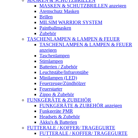
MASKEN & SCHUTZBRILLEN
MASKEN & SCHUTZBRILLEN anzeigen
Atemschutz Masken
Brillen
MILSIM WARRIOR SYSTEM
Paintballmasken
Zubehör
TASCHENLAMPEN & LAMPEN & FEUER
TASCHENLAMPEN & LAMPEN & FEUER
anzeigen
Taschenlampen
Stirnlampen
Batterien / Zubehör
Leuchtstäbe/Infrarotstäbe
Minilampen (LED)
Feuerzeuge/Zündhölzer
Feuerstarter
Zippo & Zubehör
FUNKGERÄTE & ZUBEHÖR
FUNKGERÄTE & ZUBEHÖR anzeigen
Funkgeräte PMR
Headsets & Zubehör
Akku's & Batterien
FUTTERALE / KOFFER/ TRAGEGURTE
FUTTERALE / KOFFER/ TRAGEGURTE