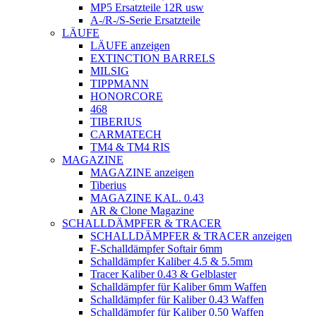
MP5 Ersatzteile 12R usw
A-/R-/S-Serie Ersatzteile
LÄUFE
LÄUFE anzeigen
EXTINCTION BARRELS
MILSIG
TIPPMANN
HONORCORE
468
TIBERIUS
CARMATECH
TM4 & TM4 RIS
MAGAZINE
MAGAZINE anzeigen
Tiberius
MAGAZINE KAL. 0.43
AR & Clone Magazine
SCHALLDÄMPFER & TRACER
SCHALLDÄMPFER & TRACER anzeigen
F-Schalldämpfer Softair 6mm
Schalldämpfer Kaliber 4.5 & 5.5mm
Tracer Kaliber 0.43 & Gelblaster
Schalldämpfer für Kaliber 6mm Waffen
Schalldämpfer für Kaliber 0.43 Waffen
Schalldämpfer für Kaliber 0.50 Waffen