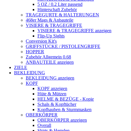
5 OZ / 0.2 Liter passend
Hinterschaft Zubehör
TRAGEGURTE & HALTERUNGEN
468er Mags & Anbauteile
VISIERE & TRAGEGRIFFE
VISIERE & TRAGEGRIFFE anzeigen
Flip-Up Sights
Conversion Kit's
GRIFFSTÜCKE / PISTOLENGRIFFE
HOPPER
Zubehör Allgemein 0.68
ANBAUTEILE anzeigen
ZIELE
BEKLEIDUNG
BEKLEIDUNG anzeigen
KOPF
KOPF anzeigen
Hüte & Mützen
HELME & BEZÜGE - Kopie
Schals & Kopftücher
Kopfhauben & Sturmmasken
OBERKÖRPER
OBERKÖRPER anzeigen
Overall
Shirts & Hemden