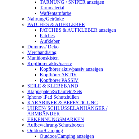
TARNUNG / SNIPER anzeigen
Tarnmaterial
Waffentarnfarbe
Nahrung/Getränke
PATCHES & AUFKLEBER
PATCHES & AUFKLEBER anzeigen
Patches
Aufkleber
Dummys/ Deko
Merchandising
Munitionskisten
Kopfhörer aktiv/passiv
Kopfhörer aktiv/passiv anzeigen
Kopfhörer AKTIV
Kopfhörer PASSIV
SEILE & KLEBEBAND
Klappspaten/Schaufeln/Sets
Iphone/ iPad Schutzhüllen
KARABINER & BEFESTIGUNG
UHREN/ SCHLÜSSELANHÄNGER /
ARMBÄNDER
ERKENNUNGSMARKEN
Aufbewahrung/Schutzboxen
Outdoor/Camping
Outdoor/Camping anzeigen