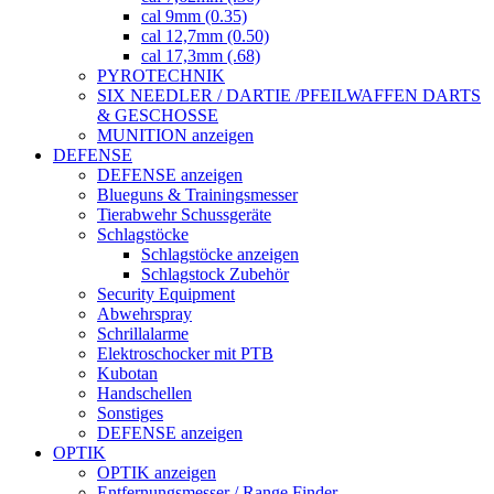
cal 9mm (0.35)
cal 12,7mm (0.50)
cal 17,3mm (.68)
PYROTECHNIK
SIX NEEDLER / DARTIE /PFEILWAFFEN DARTS
& GESCHOSSE
MUNITION anzeigen
DEFENSE
DEFENSE anzeigen
Blueguns & Trainingsmesser
Tierabwehr Schussgeräte
Schlagstöcke
Schlagstöcke anzeigen
Schlagstock Zubehör
Security Equipment
Abwehrspray
Schrillalarme
Elektroschocker mit PTB
Kubotan
Handschellen
Sonstiges
DEFENSE anzeigen
OPTIK
OPTIK anzeigen
Entfernungsmesser / Range Finder