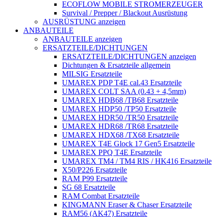
ECOFLOW MOBILE STROMERZEUGER
Survival / Prepper / Blackout Ausrüstung
AUSRÜSTUNG anzeigen
ANBAUTEILE
ANBAUTEILE anzeigen
ERSATZTEILE/DICHTUNGEN
ERSATZTEILE/DICHTUNGEN anzeigen
Dichtungen & Ersatzteile allgemein
MILSIG Ersatzteile
UMAREX PDP T4E cal.43 Ersatzteile
UMAREX COLT SAA (0.43 + 4,5mm)
UMAREX HDB68 /TB68 Ersatzteile
UMAREX HDP50 /TP50 Ersatzteile
UMAREX HDR50 /TR50 Ersatzteile
UMAREX HDR68 /TR68 Ersatzteile
UMAREX HDX68 /TX68 Ersatzteile
UMAREX T4E Glock 17 Gen5 Ersatzteile
UMAREX PPQ T4E Ersatzteile
UMAREX TM4 / TM4 RIS / HK416 Ersatzteile
X50/P226 Ersatzteile
RAM P99 Ersatzteile
SG 68 Ersatzteile
RAM Combat Ersatzteile
KINGMANN Eraser & Chaser Ersatzteile
RAM56 (AK47) Ersatzteile