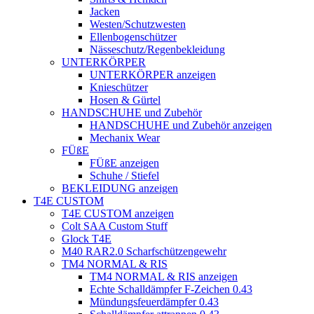
Jacken
Westen/Schutzwesten
Ellenbogenschützer
Nässeschutz/Regenbekleidung
UNTERKÖRPER
UNTERKÖRPER anzeigen
Knieschützer
Hosen & Gürtel
HANDSCHUHE und Zubehör
HANDSCHUHE und Zubehör anzeigen
Mechanix Wear
FÜßE
FÜßE anzeigen
Schuhe / Stiefel
BEKLEIDUNG anzeigen
T4E CUSTOM
T4E CUSTOM anzeigen
Colt SAA Custom Stuff
Glock T4E
M40 RAR2.0 Scharfschützengewehr
TM4 NORMAL & RIS
TM4 NORMAL & RIS anzeigen
Echte Schalldämpfer F-Zeichen 0.43
Mündungsfeuerdämpfer 0.43