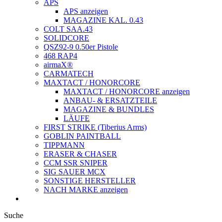
APS
APS anzeigen
MAGAZINE KAL. 0.43
COLT SAA.43
SOLIDCORE
QSZ92-9 0.50er Pistole
468 RAP4
airmaX®
CARMATECH
MAXTACT / HONORCORE
MAXTACT / HONORCORE anzeigen
ANBAU- & ERSATZTEILE
MAGAZINE & BUNDLES
LÄUFE
FIRST STRIKE (Tiberius Arms)
GOBLIN PAINTBALL
TIPPMANN
ERASER & CHASER
CCM SSR SNIPER
SIG SAUER MCX
SONSTIGE HERSTELLER
NACH MARKE anzeigen
Suche