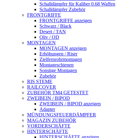
Schalldämpfer für Kaliber 0.68 Waffen
Schalldämpfer Zubehör
FRONTGRIFFE
FRONTGRIFFE anzeigen
Schwarz / Black
Desert / TAN
Oliv / OD
MONTAGEN
MONTAGEN anzeigen
Erhöhungen / Riser
Zielfernrohrmontagen
Montageschienen
Sonstige Montagen
Zubehör
RIS STEME
RAILCOVER
ZUBEHÖR TM4 GETESTET
ZWEIBEIN / BIPOD
ZWEIBEIN / BIPOD anzeigen
Adapter
MÜNDUNGSFEUERDÄMPFER
MAGAZIN ZUBEHÖR
VORDERSCHÄFTE
HINTERSCHÄFTE
HINTERSCHÄFTE anzeigen