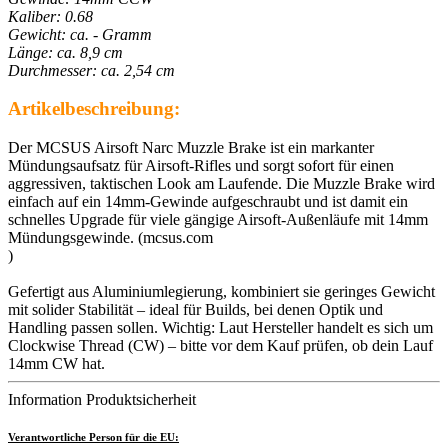
Kaliber: 0.68
Gewicht: ca. - Gramm
Länge: ca. 8,9 cm
Durchmesser: ca. 2,54 cm
Artikelbeschreibung:
Der MCSUS Airsoft Narc Muzzle Brake ist ein markanter
Mündungsaufsatz für Airsoft-Rifles und sorgt sofort für einen
aggressiven, taktischen Look am Laufende. Die Muzzle Brake wird
einfach auf ein 14mm-Gewinde aufgeschraubt und ist damit ein
schnelles Upgrade für viele gängige Airsoft-Außenläufe mit 14mm
Mündungsgewinde. (mcsus.com
)
Gefertigt aus Aluminiumlegierung, kombiniert sie geringes Gewicht
mit solider Stabilität – ideal für Builds, bei denen Optik und
Handling passen sollen. Wichtig: Laut Hersteller handelt es sich um
Clockwise Thread (CW) – bitte vor dem Kauf prüfen, ob dein Lauf
14mm CW hat.
Information Produktsicherheit
Verantwortliche Person für die EU: