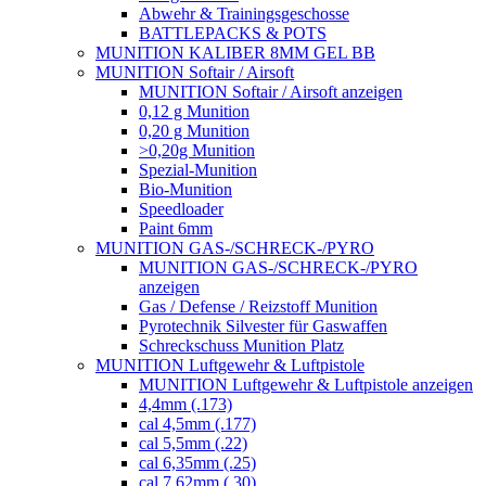
Abwehr & Trainingsgeschosse
BATTLEPACKS & POTS
MUNITION KALIBER 8MM GEL BB
MUNITION Softair / Airsoft
MUNITION Softair / Airsoft anzeigen
0,12 g Munition
0,20 g Munition
>0,20g Munition
Spezial-Munition
Bio-Munition
Speedloader
Paint 6mm
MUNITION GAS-/SCHRECK-/PYRO
MUNITION GAS-/SCHRECK-/PYRO
anzeigen
Gas / Defense / Reizstoff Munition
Pyrotechnik Silvester für Gaswaffen
Schreckschuss Munition Platz
MUNITION Luftgewehr & Luftpistole
MUNITION Luftgewehr & Luftpistole anzeigen
4,4mm (.173)
cal 4,5mm (.177)
cal 5,5mm (.22)
cal 6,35mm (.25)
cal 7,62mm (.30)