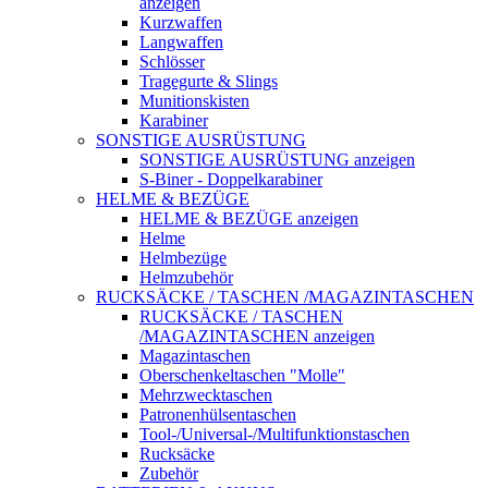
anzeigen
Kurzwaffen
Langwaffen
Schlösser
Tragegurte & Slings
Munitionskisten
Karabiner
SONSTIGE AUSRÜSTUNG
SONSTIGE AUSRÜSTUNG anzeigen
S-Biner - Doppelkarabiner
HELME & BEZÜGE
HELME & BEZÜGE anzeigen
Helme
Helmbezüge
Helmzubehör
RUCKSÄCKE / TASCHEN /MAGAZINTASCHEN
RUCKSÄCKE / TASCHEN
/MAGAZINTASCHEN anzeigen
Magazintaschen
Oberschenkeltaschen "Molle"
Mehrzwecktaschen
Patronenhülsentaschen
Tool-/Universal-/Multifunktionstaschen
Rucksäcke
Zubehör