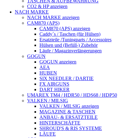
TASCHEN & AUFBEWAHRUNG
CO2 & HP anzeigen
NACH MARKE
NACH MARKE anzeigen
CAM870 (APS)
CAM870 (APS) anzeigen
Caddy´s / Taschen (für Hülsen)
Ersatzteile /Tuningparts / Accessoires
Hülsen und (Befüll-) Zubehör
Läufe / Magazinverlängerungen
GOGUN
GOGUN anzeigen
AEA
HUBEN
SIX NEEDLER / DARTIE
FX AIRGUNS
DART HIKER
UMAREX TM4 / HDR50 / HDS68 / HDP50
VALKEN / MILSIG
VALKEN / MILSIG anzeigen
MAGAZINE & TASCHEN
ANBAU- & ERSATZTEILE
HINTERSCHÄFTE
SHROUD'S & RIS SYSTEME
LÄUFE