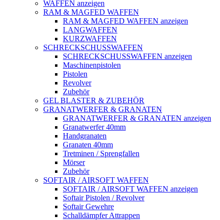
WAFFEN anzeigen
RAM & MAGFED WAFFEN
RAM & MAGFED WAFFEN anzeigen
LANGWAFFEN
KURZWAFFEN
SCHRECKSCHUSSWAFFEN
SCHRECKSCHUSSWAFFEN anzeigen
Maschinenpistolen
Pistolen
Revolver
Zubehör
GEL BLASTER & ZUBEHÖR
GRANATWERFER & GRANATEN
GRANATWERFER & GRANATEN anzeigen
Granatwerfer 40mm
Handgranaten
Granaten 40mm
Tretminen / Sprengfallen
Mörser
Zubehör
SOFTAIR / AIRSOFT WAFFEN
SOFTAIR / AIRSOFT WAFFEN anzeigen
Softair Pistolen / Revolver
Softair Gewehre
Schalldämpfer Attrappen