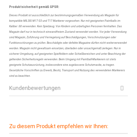
Produktsicherheit gemäß GPSR:
Dieses Produkt ist ausschließlich zur bestimmungsgemäßen Verwendung als Magazin für
kompatible MILSIG M17 G3 und T17 Markierer vorgesehen. Nur mit geeigneten Paintballs im
Kaliber .68 verwenden. Kein Spielzeug. Von Kindern und unbefugten Personen fernhalten. Das
Magazin darf nur in technisch einwandfreiem Zustand verwendet werden. Vor jeder Verwendung
sind Magazin, Zuführung und Verriegelung auf Beschädigungen, Verschmutzungen oder
Funktionsstörungen zu prüfen. Beschädigte oder defekte Magazine dürfen nicht weiterverwendet
werden. Magazin nicht gewaltsam einsetzen, überladen oder unsachgemäß zerlegen. Nur in
sicherer Umgebung, auf geeigneten Spielfeldern oder Schießbereichen und unter Beachtung der
geltenden Sicherheitsregeln verwenden. Beim Umgang mit Paintball-Markierern ist stets
geeignete Schutzausrüstung, insbesondere eine zugelassene Schutzmaske, zu tragen.
Gesetzliche Vorschriften zu Erwerb, Besitz, Transport und Nutzung des verwendeten Markierers
sind zu beachten.
Kundenbewertungen
Zu diesem Produkt empfehlen wir Ihnen: