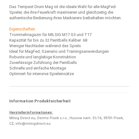
Das Tempest Drum Mag ist die ideale Wahl für alle MagFed-
Spieler, die ihre Feuerkraft maximieren und gleichzeitig die
authentische Bedienung ihres Markierers beibehalten möchten.
Eigenschaften
Trommelmagazin für MILSIG M17 G3 und T17
Kapazität für bis zu 32 Paintballs Kaliber .68
Weniger Nachladen während des Spiels
Ideal für MagFed, Szenario und Trainingsanwendungen
Robuste und langlebige Konstruktion
Zuverlässige Zuführung der Paintballs
Schnelle und einfache Montage
Optimiert für intensive Spieleinsätze
Information Produktsicherheit
Herstellerinformationen:
Milsig Direct.eu, Dermo Pisek s.r.o., Husova nam. 51/16, 39701 Pisek,
CZ, info@milsigdirect.eu