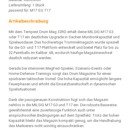
Lieferumfang: 1 Stück
passend für: M17 G3, T17
Artikelbeschreibung:
Mit dem Tempest Drum Mag 32RD erhält deine MILSIG M17 G3
oder T17 ein deutliches Upgrade in Sachen Munitionkapazität und
Spielausdauer. Das hochwertige Trommelmagazin wurde speziell
für die G3- und T17-Plattform entwickelt und bietet Platz für bis zu
32 Paintballs im Kaliber .68, wodurch häufige Magazinwechsel
deutlich reduziert werden.
Gerade bei intensiven MagFed-Spielen, Szenario-Events oder
Home-Defense-Trainings sorgt das Drum Magazine für einen
spürbaren taktischen Vorteil. Die hohe Kapazität ermöglicht längere
Feuerphasen und erhöht die Einsatzbereitschaft in dynamischen
Spielsituationen.
Dank der passgenauen Konstruktion fügt sich das Magazin
nahtlos in die MILSIG M17 G3 und T17 ein. Die robuste Bauweise
gewährleistet eine zuverlässige Funktion auch unter
anspruchsvollen Bedingungen auf dem Spielfeld. Trotz der hohen
Kapazität bleibt das Magazin kompakt genug, um die Handhabung
des Markierers nicht unnötig einzuschränken.