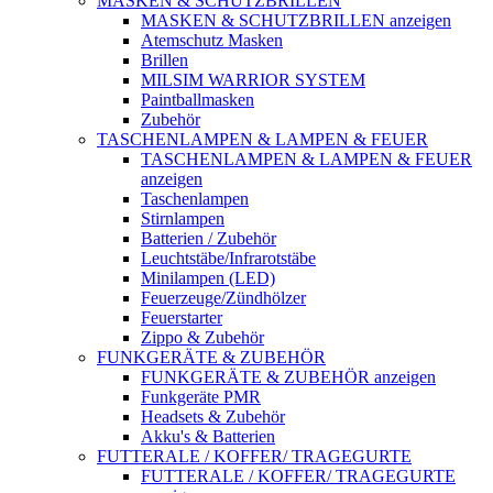
MASKEN & SCHUTZBRILLEN
MASKEN & SCHUTZBRILLEN anzeigen
Atemschutz Masken
Brillen
MILSIM WARRIOR SYSTEM
Paintballmasken
Zubehör
TASCHENLAMPEN & LAMPEN & FEUER
TASCHENLAMPEN & LAMPEN & FEUER
anzeigen
Taschenlampen
Stirnlampen
Batterien / Zubehör
Leuchtstäbe/Infrarotstäbe
Minilampen (LED)
Feuerzeuge/Zündhölzer
Feuerstarter
Zippo & Zubehör
FUNKGERÄTE & ZUBEHÖR
FUNKGERÄTE & ZUBEHÖR anzeigen
Funkgeräte PMR
Headsets & Zubehör
Akku's & Batterien
FUTTERALE / KOFFER/ TRAGEGURTE
FUTTERALE / KOFFER/ TRAGEGURTE