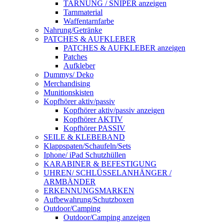
TARNUNG / SNIPER anzeigen
Tarnmaterial
Waffentarnfarbe
Nahrung/Getränke
PATCHES & AUFKLEBER
PATCHES & AUFKLEBER anzeigen
Patches
Aufkleber
Dummys/ Deko
Merchandising
Munitionskisten
Kopfhörer aktiv/passiv
Kopfhörer aktiv/passiv anzeigen
Kopfhörer AKTIV
Kopfhörer PASSIV
SEILE & KLEBEBAND
Klappspaten/Schaufeln/Sets
Iphone/ iPad Schutzhüllen
KARABINER & BEFESTIGUNG
UHREN/ SCHLÜSSELANHÄNGER /
ARMBÄNDER
ERKENNUNGSMARKEN
Aufbewahrung/Schutzboxen
Outdoor/Camping
Outdoor/Camping anzeigen