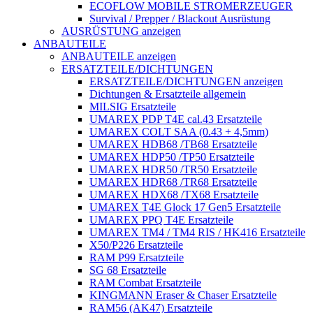
ECOFLOW MOBILE STROMERZEUGER
Survival / Prepper / Blackout Ausrüstung
AUSRÜSTUNG anzeigen
ANBAUTEILE
ANBAUTEILE anzeigen
ERSATZTEILE/DICHTUNGEN
ERSATZTEILE/DICHTUNGEN anzeigen
Dichtungen & Ersatzteile allgemein
MILSIG Ersatzteile
UMAREX PDP T4E cal.43 Ersatzteile
UMAREX COLT SAA (0.43 + 4,5mm)
UMAREX HDB68 /TB68 Ersatzteile
UMAREX HDP50 /TP50 Ersatzteile
UMAREX HDR50 /TR50 Ersatzteile
UMAREX HDR68 /TR68 Ersatzteile
UMAREX HDX68 /TX68 Ersatzteile
UMAREX T4E Glock 17 Gen5 Ersatzteile
UMAREX PPQ T4E Ersatzteile
UMAREX TM4 / TM4 RIS / HK416 Ersatzteile
X50/P226 Ersatzteile
RAM P99 Ersatzteile
SG 68 Ersatzteile
RAM Combat Ersatzteile
KINGMANN Eraser & Chaser Ersatzteile
RAM56 (AK47) Ersatzteile