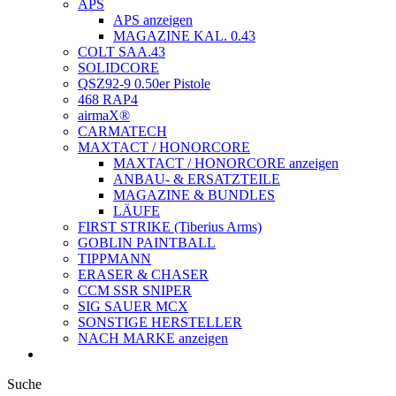
APS
APS anzeigen
MAGAZINE KAL. 0.43
COLT SAA.43
SOLIDCORE
QSZ92-9 0.50er Pistole
468 RAP4
airmaX®
CARMATECH
MAXTACT / HONORCORE
MAXTACT / HONORCORE anzeigen
ANBAU- & ERSATZTEILE
MAGAZINE & BUNDLES
LÄUFE
FIRST STRIKE (Tiberius Arms)
GOBLIN PAINTBALL
TIPPMANN
ERASER & CHASER
CCM SSR SNIPER
SIG SAUER MCX
SONSTIGE HERSTELLER
NACH MARKE anzeigen
Suche