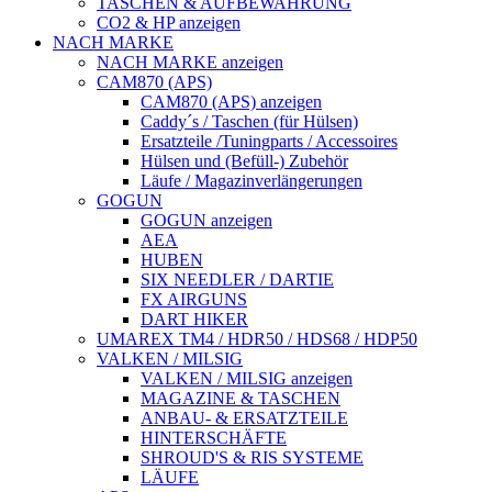
TASCHEN & AUFBEWAHRUNG
CO2 & HP anzeigen
NACH MARKE
NACH MARKE anzeigen
CAM870 (APS)
CAM870 (APS) anzeigen
Caddy´s / Taschen (für Hülsen)
Ersatzteile /Tuningparts / Accessoires
Hülsen und (Befüll-) Zubehör
Läufe / Magazinverlängerungen
GOGUN
GOGUN anzeigen
AEA
HUBEN
SIX NEEDLER / DARTIE
FX AIRGUNS
DART HIKER
UMAREX TM4 / HDR50 / HDS68 / HDP50
VALKEN / MILSIG
VALKEN / MILSIG anzeigen
MAGAZINE & TASCHEN
ANBAU- & ERSATZTEILE
HINTERSCHÄFTE
SHROUD'S & RIS SYSTEME
LÄUFE