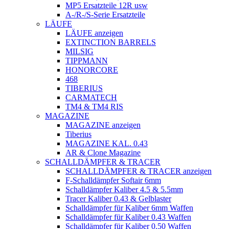
MP5 Ersatzteile 12R usw
A-/R-/S-Serie Ersatzteile
LÄUFE
LÄUFE anzeigen
EXTINCTION BARRELS
MILSIG
TIPPMANN
HONORCORE
468
TIBERIUS
CARMATECH
TM4 & TM4 RIS
MAGAZINE
MAGAZINE anzeigen
Tiberius
MAGAZINE KAL. 0.43
AR & Clone Magazine
SCHALLDÄMPFER & TRACER
SCHALLDÄMPFER & TRACER anzeigen
F-Schalldämpfer Softair 6mm
Schalldämpfer Kaliber 4.5 & 5.5mm
Tracer Kaliber 0.43 & Gelblaster
Schalldämpfer für Kaliber 6mm Waffen
Schalldämpfer für Kaliber 0.43 Waffen
Schalldämpfer für Kaliber 0.50 Waffen