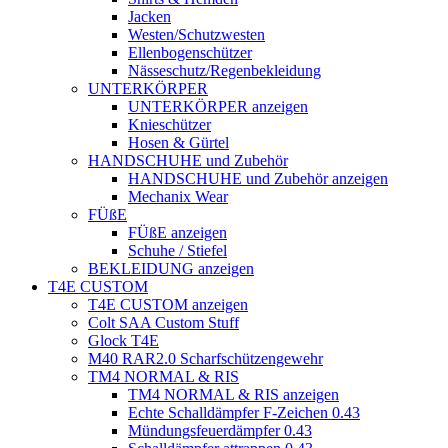
Jacken
Westen/Schutzwesten
Ellenbogenschützer
Nässeschutz/Regenbekleidung
UNTERKÖRPER
UNTERKÖRPER anzeigen
Knieschützer
Hosen & Gürtel
HANDSCHUHE und Zubehör
HANDSCHUHE und Zubehör anzeigen
Mechanix Wear
FÜßE
FÜßE anzeigen
Schuhe / Stiefel
BEKLEIDUNG anzeigen
T4E CUSTOM
T4E CUSTOM anzeigen
Colt SAA Custom Stuff
Glock T4E
M40 RAR2.0 Scharfschützengewehr
TM4 NORMAL & RIS
TM4 NORMAL & RIS anzeigen
Echte Schalldämpfer F-Zeichen 0.43
Mündungsfeuerdämpfer 0.43