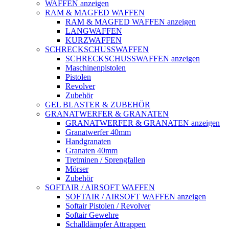
WAFFEN anzeigen
RAM & MAGFED WAFFEN
RAM & MAGFED WAFFEN anzeigen
LANGWAFFEN
KURZWAFFEN
SCHRECKSCHUSSWAFFEN
SCHRECKSCHUSSWAFFEN anzeigen
Maschinenpistolen
Pistolen
Revolver
Zubehör
GEL BLASTER & ZUBEHÖR
GRANATWERFER & GRANATEN
GRANATWERFER & GRANATEN anzeigen
Granatwerfer 40mm
Handgranaten
Granaten 40mm
Tretminen / Sprengfallen
Mörser
Zubehör
SOFTAIR / AIRSOFT WAFFEN
SOFTAIR / AIRSOFT WAFFEN anzeigen
Softair Pistolen / Revolver
Softair Gewehre
Schalldämpfer Attrappen