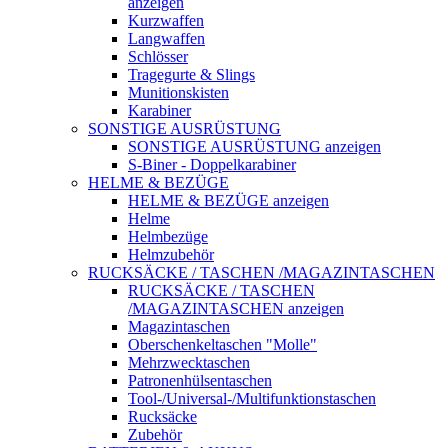
anzeigen
Kurzwaffen
Langwaffen
Schlösser
Tragegurte & Slings
Munitionskisten
Karabiner
SONSTIGE AUSRÜSTUNG
SONSTIGE AUSRÜSTUNG anzeigen
S-Biner - Doppelkarabiner
HELME & BEZÜGE
HELME & BEZÜGE anzeigen
Helme
Helmbezüge
Helmzubehör
RUCKSÄCKE / TASCHEN /MAGAZINTASCHEN
RUCKSÄCKE / TASCHEN
/MAGAZINTASCHEN anzeigen
Magazintaschen
Oberschenkeltaschen "Molle"
Mehrzwecktaschen
Patronenhülsentaschen
Tool-/Universal-/Multifunktionstaschen
Rucksäcke
Zubehör