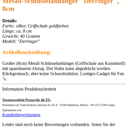
Metall-Schlüsselanhänger "Derringer",
8cm
Details:
Farbe: silber, Griffschale goldfarben
Länge: ca. 8 cm
Gewicht: 40 Gramm
Modell: "Derringer"
Artikelbeschreibung:
Großer (8cm) Metall Schlüsselanhänger (Griffschale aus Kunststoff)
mit spannbarem Abzug. Der Hahn kann abgedrückt werden.
Klickgeräusch, aber keine Schussfunktion. Lustiges Gadget für Fan
´s.
Information Produktsicherheit
Verantwortliche Person für die EU:
Heinemann e.K. Frank Krekeler, Stettiner Str. 36, D - 33106 Paderborn, Telefon: +49 525173300, Email:
fk@rasehorn.com
Kundenbewertungen
Leider sind noch keine Bewertungen vorhanden. Seien Sie der