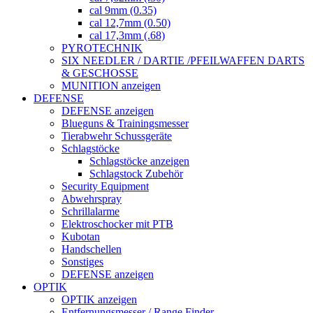
cal 9mm (0.35)
cal 12,7mm (0.50)
cal 17,3mm (.68)
PYROTECHNIK
SIX NEEDLER / DARTIE /PFEILWAFFEN DARTS
& GESCHOSSE
MUNITION anzeigen
DEFENSE
DEFENSE anzeigen
Blueguns & Trainingsmesser
Tierabwehr Schussgeräte
Schlagstöcke
Schlagstöcke anzeigen
Schlagstock Zubehör
Security Equipment
Abwehrspray
Schrillalarme
Elektroschocker mit PTB
Kubotan
Handschellen
Sonstiges
DEFENSE anzeigen
OPTIK
OPTIK anzeigen
Entfernungsmesser / Range Finder