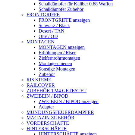
Schalldämpfer für Kaliber 0.68 Waffen
Schalldämpfer Zubehör
FRONTGRIFFE
FRONTGRIFFE anzeigen
Schwarz / Black
Desert / TAN
Oliv / OD
MONTAGEN
MONTAGEN anzeigen
Erhöhungen / Riser
Zielfernrohrmontagen
Montageschienen
Sonstige Montagen
Zubehör
RIS STEME
RAILCOVER
ZUBEHÖR TM4 GETESTET
ZWEIBEIN / BIPOD
ZWEIBEIN / BIPOD anzeigen
Adapter
MÜNDUNGSFEUERDÄMPFER
MAGAZIN ZUBEHÖR
VORDERSCHÄFTE
HINTERSCHÄFTE
HINTERSCHÄFTE anzeigen