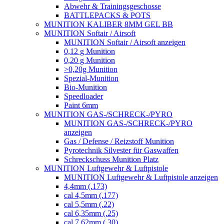
Abwehr & Trainingsgeschosse
BATTLEPACKS & POTS
MUNITION KALIBER 8MM GEL BB
MUNITION Softair / Airsoft
MUNITION Softair / Airsoft anzeigen
0,12 g Munition
0,20 g Munition
>0,20g Munition
Spezial-Munition
Bio-Munition
Speedloader
Paint 6mm
MUNITION GAS-/SCHRECK-/PYRO
MUNITION GAS-/SCHRECK-/PYRO
anzeigen
Gas / Defense / Reizstoff Munition
Pyrotechnik Silvester für Gaswaffen
Schreckschuss Munition Platz
MUNITION Luftgewehr & Luftpistole
MUNITION Luftgewehr & Luftpistole anzeigen
4,4mm (.173)
cal 4,5mm (.177)
cal 5,5mm (.22)
cal 6,35mm (.25)
cal 7,62mm (.30)