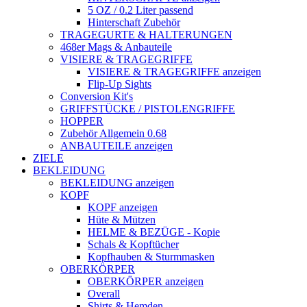
5 OZ / 0.2 Liter passend
Hinterschaft Zubehör
TRAGEGURTE & HALTERUNGEN
468er Mags & Anbauteile
VISIERE & TRAGEGRIFFE
VISIERE & TRAGEGRIFFE anzeigen
Flip-Up Sights
Conversion Kit's
GRIFFSTÜCKE / PISTOLENGRIFFE
HOPPER
Zubehör Allgemein 0.68
ANBAUTEILE anzeigen
ZIELE
BEKLEIDUNG
BEKLEIDUNG anzeigen
KOPF
KOPF anzeigen
Hüte & Mützen
HELME & BEZÜGE - Kopie
Schals & Kopftücher
Kopfhauben & Sturmmasken
OBERKÖRPER
OBERKÖRPER anzeigen
Overall
Shirts & Hemden