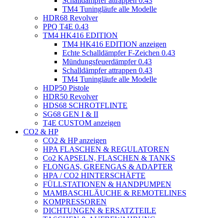
Schalldämpfer attrappen 0.43
TM4 Tuningläufe alle Modelle
HDR68 Revolver
PPQ T4E 0.43
TM4 HK416 EDITION
TM4 HK416 EDITION anzeigen
Echte Schalldämpfer F-Zeichen 0.43
Mündungsfeuerdämpfer 0.43
Schalldämpfer attrappen 0.43
TM4 Tuningläufe alle Modelle
HDP50 Pistole
HDR50 Revolver
HDS68 SCHROTFLINTE
SG68 GEN I & II
T4E CUSTOM anzeigen
CO2 & HP
CO2 & HP anzeigen
HPA FLASCHEN & REGULATOREN
Co2 KAPSELN, FLASCHEN & TANKS
FLONGAS, GREENGAS & ADAPTER
HPA / CO2 HINTERSCHÄFTE
FÜLLSTATIONEN & HANDPUMPEN
MAMBASCHLÄUCHE & REMOTELINES
KOMPRESSOREN
DICHTUNGEN & ERSATZTEILE