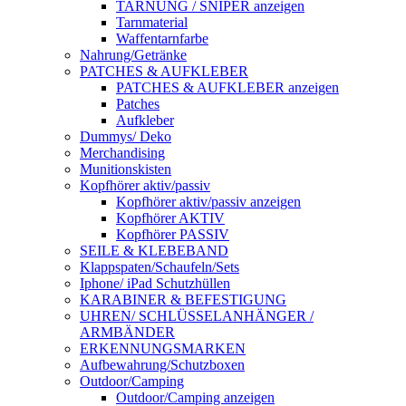
TARNUNG / SNIPER anzeigen
Tarnmaterial
Waffentarnfarbe
Nahrung/Getränke
PATCHES & AUFKLEBER
PATCHES & AUFKLEBER anzeigen
Patches
Aufkleber
Dummys/ Deko
Merchandising
Munitionskisten
Kopfhörer aktiv/passiv
Kopfhörer aktiv/passiv anzeigen
Kopfhörer AKTIV
Kopfhörer PASSIV
SEILE & KLEBEBAND
Klappspaten/Schaufeln/Sets
Iphone/ iPad Schutzhüllen
KARABINER & BEFESTIGUNG
UHREN/ SCHLÜSSELANHÄNGER /
ARMBÄNDER
ERKENNUNGSMARKEN
Aufbewahrung/Schutzboxen
Outdoor/Camping
Outdoor/Camping anzeigen