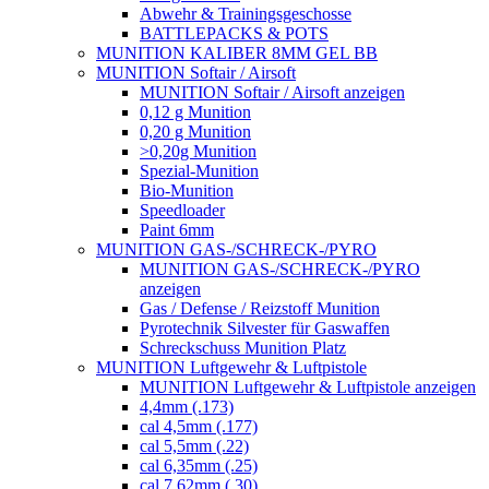
Abwehr & Trainingsgeschosse
BATTLEPACKS & POTS
MUNITION KALIBER 8MM GEL BB
MUNITION Softair / Airsoft
MUNITION Softair / Airsoft anzeigen
0,12 g Munition
0,20 g Munition
>0,20g Munition
Spezial-Munition
Bio-Munition
Speedloader
Paint 6mm
MUNITION GAS-/SCHRECK-/PYRO
MUNITION GAS-/SCHRECK-/PYRO
anzeigen
Gas / Defense / Reizstoff Munition
Pyrotechnik Silvester für Gaswaffen
Schreckschuss Munition Platz
MUNITION Luftgewehr & Luftpistole
MUNITION Luftgewehr & Luftpistole anzeigen
4,4mm (.173)
cal 4,5mm (.177)
cal 5,5mm (.22)
cal 6,35mm (.25)
cal 7,62mm (.30)