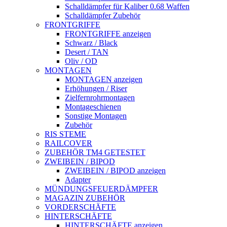
Schalldämpfer für Kaliber 0.68 Waffen
Schalldämpfer Zubehör
FRONTGRIFFE
FRONTGRIFFE anzeigen
Schwarz / Black
Desert / TAN
Oliv / OD
MONTAGEN
MONTAGEN anzeigen
Erhöhungen / Riser
Zielfernrohrmontagen
Montageschienen
Sonstige Montagen
Zubehör
RIS STEME
RAILCOVER
ZUBEHÖR TM4 GETESTET
ZWEIBEIN / BIPOD
ZWEIBEIN / BIPOD anzeigen
Adapter
MÜNDUNGSFEUERDÄMPFER
MAGAZIN ZUBEHÖR
VORDERSCHÄFTE
HINTERSCHÄFTE
HINTERSCHÄFTE anzeigen