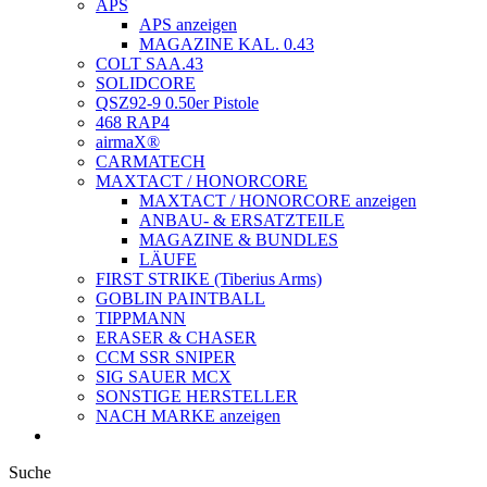
APS
APS anzeigen
MAGAZINE KAL. 0.43
COLT SAA.43
SOLIDCORE
QSZ92-9 0.50er Pistole
468 RAP4
airmaX®
CARMATECH
MAXTACT / HONORCORE
MAXTACT / HONORCORE anzeigen
ANBAU- & ERSATZTEILE
MAGAZINE & BUNDLES
LÄUFE
FIRST STRIKE (Tiberius Arms)
GOBLIN PAINTBALL
TIPPMANN
ERASER & CHASER
CCM SSR SNIPER
SIG SAUER MCX
SONSTIGE HERSTELLER
NACH MARKE anzeigen
Suche