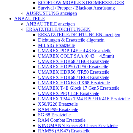
ECOFLOW MOBILE STROMERZEUGER
Survival / Prepper / Blackout Ausrüstung
AUSRÜSTUNG anzeigen
ANBAUTEILE
ANBAUTEILE anzeigen
ERSATZTEILE/DICHTUNGEN
ERSATZTEILE/DICHTUNGEN anzeigen
Dichtungen & Ersatzteile allgemein
MILSIG Ersatzteile
UMAREX PDP T4E cal.43 Ersatzteile
UMAREX COLT SAA (0.43 + 4,5mm)
UMAREX HDB68 /TB68 Ersatzteile
UMAREX HDP50 /TP50 Ersatzteile
UMAREX HDR50 /TR50 Ersatzteile
UMAREX HDR68 /TR68 Ersatzteile
UMAREX HDX68 /TX68 Ersatzteile
UMAREX T4E Glock 17 Gen5 Ersatzteile
UMAREX PPQ T4E Ersatzteile
UMAREX TM4 / TM4 RIS / HK416 Ersatzteile
X50/P226 Ersatzteile
RAM P99 Ersatzteile
SG 68 Ersatzteile
RAM Combat Ersatzteile
KINGMANN Eraser & Chaser Ersatzteile
RAM56 (AK47) Ersatzteile