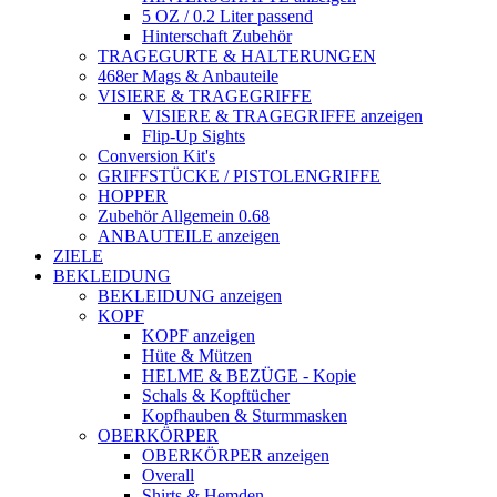
5 OZ / 0.2 Liter passend
Hinterschaft Zubehör
TRAGEGURTE & HALTERUNGEN
468er Mags & Anbauteile
VISIERE & TRAGEGRIFFE
VISIERE & TRAGEGRIFFE anzeigen
Flip-Up Sights
Conversion Kit's
GRIFFSTÜCKE / PISTOLENGRIFFE
HOPPER
Zubehör Allgemein 0.68
ANBAUTEILE anzeigen
ZIELE
BEKLEIDUNG
BEKLEIDUNG anzeigen
KOPF
KOPF anzeigen
Hüte & Mützen
HELME & BEZÜGE - Kopie
Schals & Kopftücher
Kopfhauben & Sturmmasken
OBERKÖRPER
OBERKÖRPER anzeigen
Overall
Shirts & Hemden