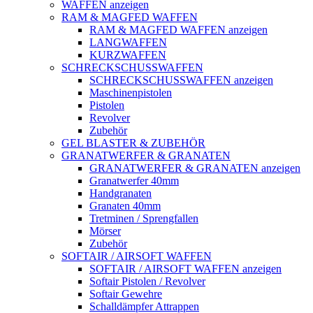
WAFFEN anzeigen
RAM & MAGFED WAFFEN
RAM & MAGFED WAFFEN anzeigen
LANGWAFFEN
KURZWAFFEN
SCHRECKSCHUSSWAFFEN
SCHRECKSCHUSSWAFFEN anzeigen
Maschinenpistolen
Pistolen
Revolver
Zubehör
GEL BLASTER & ZUBEHÖR
GRANATWERFER & GRANATEN
GRANATWERFER & GRANATEN anzeigen
Granatwerfer 40mm
Handgranaten
Granaten 40mm
Tretminen / Sprengfallen
Mörser
Zubehör
SOFTAIR / AIRSOFT WAFFEN
SOFTAIR / AIRSOFT WAFFEN anzeigen
Softair Pistolen / Revolver
Softair Gewehre
Schalldämpfer Attrappen