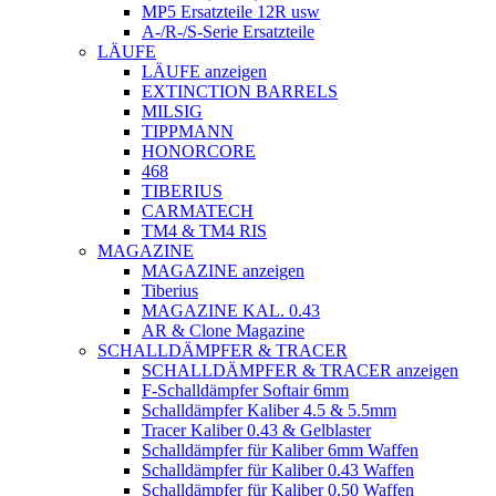
MP5 Ersatzteile 12R usw
A-/R-/S-Serie Ersatzteile
LÄUFE
LÄUFE anzeigen
EXTINCTION BARRELS
MILSIG
TIPPMANN
HONORCORE
468
TIBERIUS
CARMATECH
TM4 & TM4 RIS
MAGAZINE
MAGAZINE anzeigen
Tiberius
MAGAZINE KAL. 0.43
AR & Clone Magazine
SCHALLDÄMPFER & TRACER
SCHALLDÄMPFER & TRACER anzeigen
F-Schalldämpfer Softair 6mm
Schalldämpfer Kaliber 4.5 & 5.5mm
Tracer Kaliber 0.43 & Gelblaster
Schalldämpfer für Kaliber 6mm Waffen
Schalldämpfer für Kaliber 0.43 Waffen
Schalldämpfer für Kaliber 0.50 Waffen