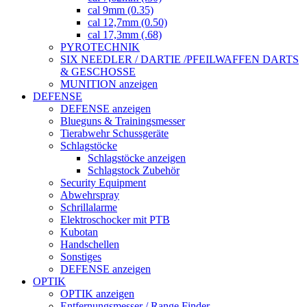
cal 9mm (0.35)
cal 12,7mm (0.50)
cal 17,3mm (.68)
PYROTECHNIK
SIX NEEDLER / DARTIE /PFEILWAFFEN DARTS
& GESCHOSSE
MUNITION anzeigen
DEFENSE
DEFENSE anzeigen
Blueguns & Trainingsmesser
Tierabwehr Schussgeräte
Schlagstöcke
Schlagstöcke anzeigen
Schlagstock Zubehör
Security Equipment
Abwehrspray
Schrillalarme
Elektroschocker mit PTB
Kubotan
Handschellen
Sonstiges
DEFENSE anzeigen
OPTIK
OPTIK anzeigen
Entfernungsmesser / Range Finder