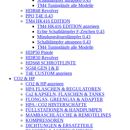
Schalldämpfer attrappen 0.43
TM4 Tuningläufe alle Modelle
HDR68 Revolver
PPQ T4E 0.43
TM4 HK416 EDITION
TM4 HK416 EDITION anzeigen
Echte Schalldämpfer F-Zeichen 0.43
Mündungsfeuerdämpfer 0.43
Schalldämpfer attrappen 0.43
TM4 Tuningläufe alle Modelle
HDP50 Pistole
HDR50 Revolver
HDS68 SCHROTFLINTE
SG68 GEN I & II
T4E CUSTOM anzeigen
CO2 & HP
CO2 & HP anzeigen
HPA FLASCHEN & REGULATOREN
Co2 KAPSELN, FLASCHEN & TANKS
FLONGAS, GREENGAS & ADAPTER
HPA / CO2 HINTERSCHÄFTE
FÜLLSTATIONEN & HANDPUMPEN
MAMBASCHLÄUCHE & REMOTELINES
KOMPRESSOREN
DICHTUNGEN & ERSATZTEILE