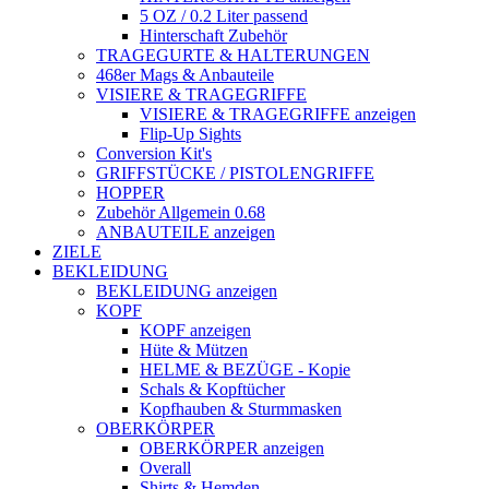
5 OZ / 0.2 Liter passend
Hinterschaft Zubehör
TRAGEGURTE & HALTERUNGEN
468er Mags & Anbauteile
VISIERE & TRAGEGRIFFE
VISIERE & TRAGEGRIFFE anzeigen
Flip-Up Sights
Conversion Kit's
GRIFFSTÜCKE / PISTOLENGRIFFE
HOPPER
Zubehör Allgemein 0.68
ANBAUTEILE anzeigen
ZIELE
BEKLEIDUNG
BEKLEIDUNG anzeigen
KOPF
KOPF anzeigen
Hüte & Mützen
HELME & BEZÜGE - Kopie
Schals & Kopftücher
Kopfhauben & Sturmmasken
OBERKÖRPER
OBERKÖRPER anzeigen
Overall
Shirts & Hemden