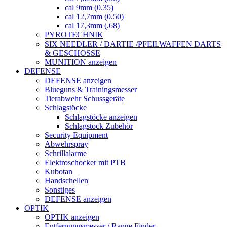
cal 9mm (0.35)
cal 12,7mm (0.50)
cal 17,3mm (.68)
PYROTECHNIK
SIX NEEDLER / DARTIE /PFEILWAFFEN DARTS
& GESCHOSSE
MUNITION anzeigen
DEFENSE
DEFENSE anzeigen
Blueguns & Trainingsmesser
Tierabwehr Schussgeräte
Schlagstöcke
Schlagstöcke anzeigen
Schlagstock Zubehör
Security Equipment
Abwehrspray
Schrillalarme
Elektroschocker mit PTB
Kubotan
Handschellen
Sonstiges
DEFENSE anzeigen
OPTIK
OPTIK anzeigen
Entfernungsmesser / Range Finder