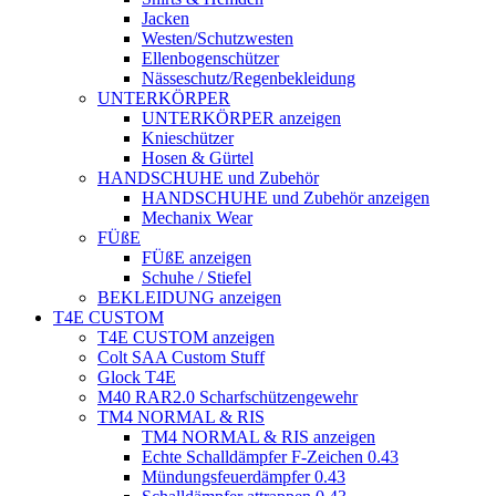
Jacken
Westen/Schutzwesten
Ellenbogenschützer
Nässeschutz/Regenbekleidung
UNTERKÖRPER
UNTERKÖRPER anzeigen
Knieschützer
Hosen & Gürtel
HANDSCHUHE und Zubehör
HANDSCHUHE und Zubehör anzeigen
Mechanix Wear
FÜßE
FÜßE anzeigen
Schuhe / Stiefel
BEKLEIDUNG anzeigen
T4E CUSTOM
T4E CUSTOM anzeigen
Colt SAA Custom Stuff
Glock T4E
M40 RAR2.0 Scharfschützengewehr
TM4 NORMAL & RIS
TM4 NORMAL & RIS anzeigen
Echte Schalldämpfer F-Zeichen 0.43
Mündungsfeuerdämpfer 0.43