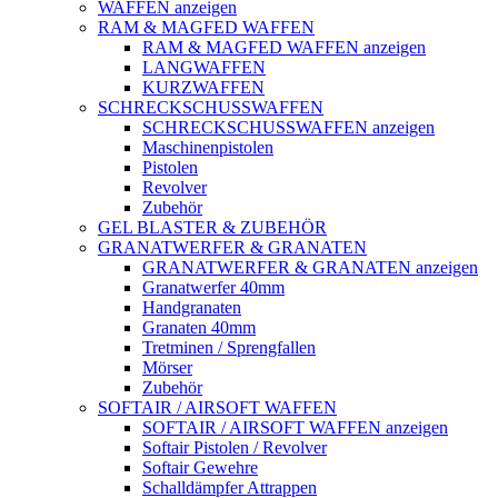
WAFFEN anzeigen
RAM & MAGFED WAFFEN
RAM & MAGFED WAFFEN anzeigen
LANGWAFFEN
KURZWAFFEN
SCHRECKSCHUSSWAFFEN
SCHRECKSCHUSSWAFFEN anzeigen
Maschinenpistolen
Pistolen
Revolver
Zubehör
GEL BLASTER & ZUBEHÖR
GRANATWERFER & GRANATEN
GRANATWERFER & GRANATEN anzeigen
Granatwerfer 40mm
Handgranaten
Granaten 40mm
Tretminen / Sprengfallen
Mörser
Zubehör
SOFTAIR / AIRSOFT WAFFEN
SOFTAIR / AIRSOFT WAFFEN anzeigen
Softair Pistolen / Revolver
Softair Gewehre
Schalldämpfer Attrappen