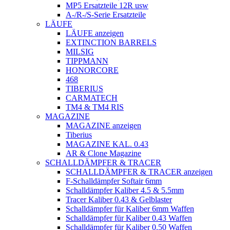
MP5 Ersatzteile 12R usw
A-/R-/S-Serie Ersatzteile
LÄUFE
LÄUFE anzeigen
EXTINCTION BARRELS
MILSIG
TIPPMANN
HONORCORE
468
TIBERIUS
CARMATECH
TM4 & TM4 RIS
MAGAZINE
MAGAZINE anzeigen
Tiberius
MAGAZINE KAL. 0.43
AR & Clone Magazine
SCHALLDÄMPFER & TRACER
SCHALLDÄMPFER & TRACER anzeigen
F-Schalldämpfer Softair 6mm
Schalldämpfer Kaliber 4.5 & 5.5mm
Tracer Kaliber 0.43 & Gelblaster
Schalldämpfer für Kaliber 6mm Waffen
Schalldämpfer für Kaliber 0.43 Waffen
Schalldämpfer für Kaliber 0.50 Waffen