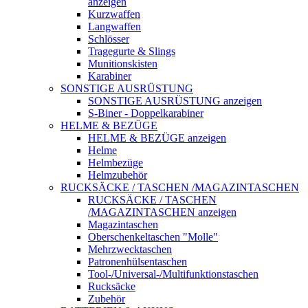
anzeigen
Kurzwaffen
Langwaffen
Schlösser
Tragegurte & Slings
Munitionskisten
Karabiner
SONSTIGE AUSRÜSTUNG
SONSTIGE AUSRÜSTUNG anzeigen
S-Biner - Doppelkarabiner
HELME & BEZÜGE
HELME & BEZÜGE anzeigen
Helme
Helmbezüge
Helmzubehör
RUCKSÄCKE / TASCHEN /MAGAZINTASCHEN
RUCKSÄCKE / TASCHEN
/MAGAZINTASCHEN anzeigen
Magazintaschen
Oberschenkeltaschen "Molle"
Mehrzwecktaschen
Patronenhülsentaschen
Tool-/Universal-/Multifunktionstaschen
Rucksäcke
Zubehör