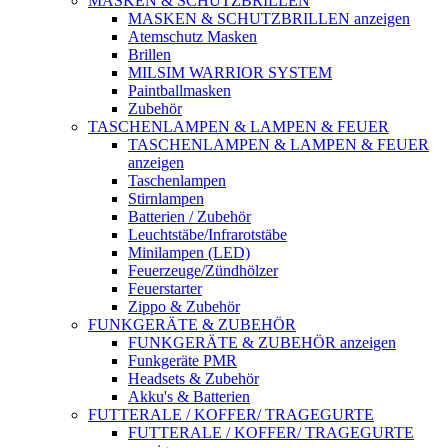
MASKEN & SCHUTZBRILLEN
MASKEN & SCHUTZBRILLEN anzeigen
Atemschutz Masken
Brillen
MILSIM WARRIOR SYSTEM
Paintballmasken
Zubehör
TASCHENLAMPEN & LAMPEN & FEUER
TASCHENLAMPEN & LAMPEN & FEUER
anzeigen
Taschenlampen
Stirnlampen
Batterien / Zubehör
Leuchtstäbe/Infrarotstäbe
Minilampen (LED)
Feuerzeuge/Zündhölzer
Feuerstarter
Zippo & Zubehör
FUNKGERÄTE & ZUBEHÖR
FUNKGERÄTE & ZUBEHÖR anzeigen
Funkgeräte PMR
Headsets & Zubehör
Akku's & Batterien
FUTTERALE / KOFFER/ TRAGEGURTE
FUTTERALE / KOFFER/ TRAGEGURTE