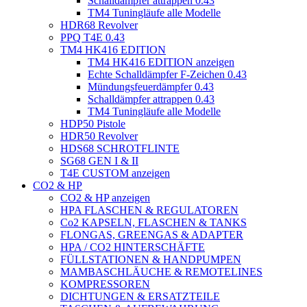
Schalldämpfer attrappen 0.43
TM4 Tuningläufe alle Modelle
HDR68 Revolver
PPQ T4E 0.43
TM4 HK416 EDITION
TM4 HK416 EDITION anzeigen
Echte Schalldämpfer F-Zeichen 0.43
Mündungsfeuerdämpfer 0.43
Schalldämpfer attrappen 0.43
TM4 Tuningläufe alle Modelle
HDP50 Pistole
HDR50 Revolver
HDS68 SCHROTFLINTE
SG68 GEN I & II
T4E CUSTOM anzeigen
CO2 & HP
CO2 & HP anzeigen
HPA FLASCHEN & REGULATOREN
Co2 KAPSELN, FLASCHEN & TANKS
FLONGAS, GREENGAS & ADAPTER
HPA / CO2 HINTERSCHÄFTE
FÜLLSTATIONEN & HANDPUMPEN
MAMBASCHLÄUCHE & REMOTELINES
KOMPRESSOREN
DICHTUNGEN & ERSATZTEILE