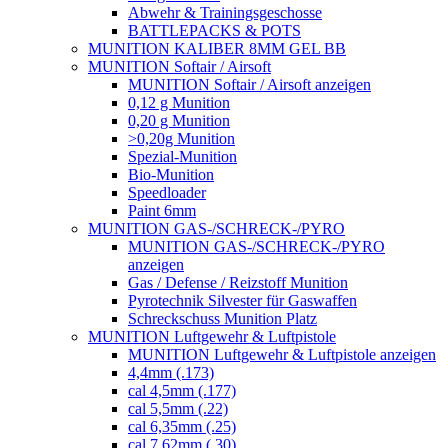
Abwehr & Trainingsgeschosse
BATTLEPACKS & POTS
MUNITION KALIBER 8MM GEL BB
MUNITION Softair / Airsoft
MUNITION Softair / Airsoft anzeigen
0,12 g Munition
0,20 g Munition
>0,20g Munition
Spezial-Munition
Bio-Munition
Speedloader
Paint 6mm
MUNITION GAS-/SCHRECK-/PYRO
MUNITION GAS-/SCHRECK-/PYRO
anzeigen
Gas / Defense / Reizstoff Munition
Pyrotechnik Silvester für Gaswaffen
Schreckschuss Munition Platz
MUNITION Luftgewehr & Luftpistole
MUNITION Luftgewehr & Luftpistole anzeigen
4,4mm (.173)
cal 4,5mm (.177)
cal 5,5mm (.22)
cal 6,35mm (.25)
cal 7,62mm (.30)