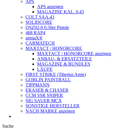
APS
APS anzeigen
MAGAZINE KAL. 0.43
COLT SAA.43
SOLIDCORE
QSZ92-9 0.50er Pistole
468 RAP4
airmaX®
CARMATECH
MAXTACT / HONORCORE
MAXTACT / HONORCORE anzeigen
ANBAU- & ERSATZTEILE
MAGAZINE & BUNDLES
LÄUFE
FIRST STRIKE (Tiberius Arms)
GOBLIN PAINTBALL
TIPPMANN
ERASER & CHASER
CCM SSR SNIPER
SIG SAUER MCX
SONSTIGE HERSTELLER
NACH MARKE anzeigen
Suche