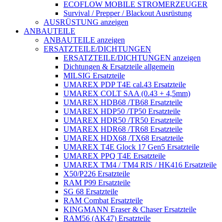
ECOFLOW MOBILE STROMERZEUGER
Survival / Prepper / Blackout Ausrüstung
AUSRÜSTUNG anzeigen
ANBAUTEILE
ANBAUTEILE anzeigen
ERSATZTEILE/DICHTUNGEN
ERSATZTEILE/DICHTUNGEN anzeigen
Dichtungen & Ersatzteile allgemein
MILSIG Ersatzteile
UMAREX PDP T4E cal.43 Ersatzteile
UMAREX COLT SAA (0.43 + 4,5mm)
UMAREX HDB68 /TB68 Ersatzteile
UMAREX HDP50 /TP50 Ersatzteile
UMAREX HDR50 /TR50 Ersatzteile
UMAREX HDR68 /TR68 Ersatzteile
UMAREX HDX68 /TX68 Ersatzteile
UMAREX T4E Glock 17 Gen5 Ersatzteile
UMAREX PPQ T4E Ersatzteile
UMAREX TM4 / TM4 RIS / HK416 Ersatzteile
X50/P226 Ersatzteile
RAM P99 Ersatzteile
SG 68 Ersatzteile
RAM Combat Ersatzteile
KINGMANN Eraser & Chaser Ersatzteile
RAM56 (AK47) Ersatzteile