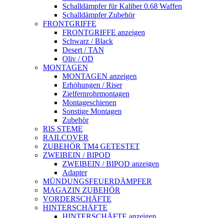
Schalldämpfer für Kaliber 0.68 Waffen
Schalldämpfer Zubehör
FRONTGRIFFE
FRONTGRIFFE anzeigen
Schwarz / Black
Desert / TAN
Oliv / OD
MONTAGEN
MONTAGEN anzeigen
Erhöhungen / Riser
Zielfernrohrmontagen
Montageschienen
Sonstige Montagen
Zubehör
RIS STEME
RAILCOVER
ZUBEHÖR TM4 GETESTET
ZWEIBEIN / BIPOD
ZWEIBEIN / BIPOD anzeigen
Adapter
MÜNDUNGSFEUERDÄMPFER
MAGAZIN ZUBEHÖR
VORDERSCHÄFTE
HINTERSCHÄFTE
HINTERSCHÄFTE anzeigen