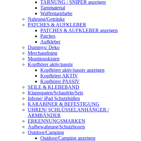
TARNUNG / SNIPER anzeigen
Tarnmaterial
Waffentarnfarbe
Nahrung/Getränke
PATCHES & AUFKLEBER
PATCHES & AUFKLEBER anzeigen
Patches
Aufkleber
Dummys/ Deko
Merchandising
Munitionskisten
Kopfhörer aktiv/passiv
Kopfhörer aktiv/passiv anzeigen
Kopfhörer AKTIV
Kopfhörer PASSIV
SEILE & KLEBEBAND
Klappspaten/Schaufeln/Sets
Iphone/ iPad Schutzhüllen
KARABINER & BEFESTIGUNG
UHREN/ SCHLÜSSELANHÄNGER /
ARMBÄNDER
ERKENNUNGSMARKEN
Aufbewahrung/Schutzboxen
Outdoor/Camping
Outdoor/Camping anzeigen