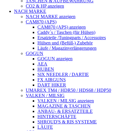
TASCHEN & AUFBEWAHRUNG
CO2 & HP anzeigen
NACH MARKE
NACH MARKE anzeigen
CAM870 (APS)
CAM870 (APS) anzeigen
Caddy´s / Taschen (für Hülsen)
Ersatzteile /Tuningparts / Accessoires
Hülsen und (Befüll-) Zubehör
Läufe / Magazinverlängerungen
GOGUN
GOGUN anzeigen
AEA
HUBEN
SIX NEEDLER / DARTIE
FX AIRGUNS
DART HIKER
UMAREX TM4 / HDR50 / HDS68 / HDP50
VALKEN / MILSIG
VALKEN / MILSIG anzeigen
MAGAZINE & TASCHEN
ANBAU- & ERSATZTEILE
HINTERSCHÄFTE
SHROUD'S & RIS SYSTEME
LÄUFE