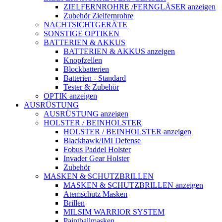
ZIELFERNROHRE /FERNGLÄSER anzeigen
Zubehör Zielfernrohre
NACHTSICHTGERÄTE
SONSTIGE OPTIKEN
BATTERIEN & AKKUS
BATTERIEN & AKKUS anzeigen
Knopfzellen
Blockbatterien
Batterien - Standard
Tester & Zubehör
OPTIK anzeigen
AUSRÜSTUNG
AUSRÜSTUNG anzeigen
HOLSTER / BEINHOLSTER
HOLSTER / BEINHOLSTER anzeigen
Blackhawk/IMI Defense
Fobus Paddel Holster
Invader Gear Holster
Zubehör
MASKEN & SCHUTZBRILLEN
MASKEN & SCHUTZBRILLEN anzeigen
Atemschutz Masken
Brillen
MILSIM WARRIOR SYSTEM
Paintballmasken