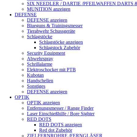
SIX NEEDLER / DARTIE /PFEILWAFFEN DARTS
MUNITION anzeigen
DEFENSE
DEFENSE anzeigen
Blueguns & Trainingsmesser
Tierabwehr Schussgeräte
Schlagstöcke
Schlagstöcke anzeigen
Schlagstock Zubehör
Security Equipment
Abwehrspray
Schrillalarme
Elektroschocker mit PTB
Kubotan
Handschellen
Sonstiges
DEFENSE anzeigen
OPTIK
OPTIK anzeigen
Entfernungsmesser / Range Finder
Laser Einschießhilfe / Bore Sighter
RED DOTS
RED DOTS anzeigen
Red dot Zubehör
ZIELFERNROHRE /FERNGLÄSER