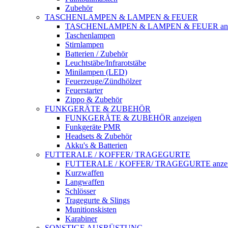
Zubehör
TASCHENLAMPEN & LAMPEN & FEUER
TASCHENLAMPEN & LAMPEN & FEUER anz
Taschenlampen
Stirnlampen
Batterien / Zubehör
Leuchtstäbe/Infrarotstäbe
Minilampen (LED)
Feuerzeuge/Zündhölzer
Feuerstarter
Zippo & Zubehör
FUNKGERÄTE & ZUBEHÖR
FUNKGERÄTE & ZUBEHÖR anzeigen
Funkgeräte PMR
Headsets & Zubehör
Akku's & Batterien
FUTTERALE / KOFFER/ TRAGEGURTE
FUTTERALE / KOFFER/ TRAGEGURTE anzei
Kurzwaffen
Langwaffen
Schlösser
Tragegurte & Slings
Munitionskisten
Karabiner
SONSTIGE AUSRÜSTUNG