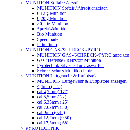
MUNITION Softair / Airsoft
MUNITION Softair / Airsoft anzeigen
0,12 g Munition
0,20 g Munition
>0,20g Munition
Spezial-Munition
Bio-Munition
Speedloader
Paint 6mm
MUNITION GAS-/SCHRECK-/PYRO
MUNITION GAS-/SCHRECK-/PYRO anzeigen
Gas / Defense / Reizstoff Munition
Pyrotechnik Silvester für Gaswaffen
Schreckschuss Munition Platz
MUNITION Luftgewehr & Luftpistole
MUNITION Luftgewehr & Luftpistole anzeigen
4,4mm (.173)
cal 4,5mm (.177)
cal 5,5mm (.22)
cal 6,35mm (.25)
cal 7,62mm (.30)
cal 9mm (0.35)
cal 12,7mm (0.50)
cal 17,3mm (.68)
PYROTECHNIK