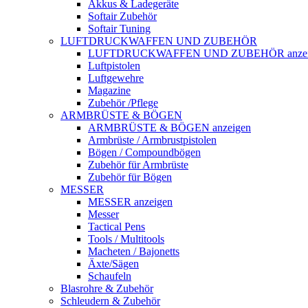
Akkus & Ladegeräte
Softair Zubehör
Softair Tuning
LUFTDRUCKWAFFEN UND ZUBEHÖR
LUFTDRUCKWAFFEN UND ZUBEHÖR anzei
Luftpistolen
Luftgewehre
Magazine
Zubehör /Pflege
ARMBRÜSTE & BÖGEN
ARMBRÜSTE & BÖGEN anzeigen
Armbrüste / Armbrustpistolen
Bögen / Compoundbögen
Zubehör für Armbrüste
Zubehör für Bögen
MESSER
MESSER anzeigen
Messer
Tactical Pens
Tools / Multitools
Macheten / Bajonetts
Äxte/Sägen
Schaufeln
Blasrohre & Zubehör
Schleudern & Zubehör