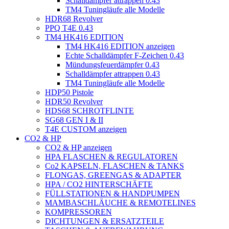
Schalldämpfer attrappen 0.43
TM4 Tuningläufe alle Modelle
HDR68 Revolver
PPQ T4E 0.43
TM4 HK416 EDITION
TM4 HK416 EDITION anzeigen
Echte Schalldämpfer F-Zeichen 0.43
Mündungsfeuerdämpfer 0.43
Schalldämpfer attrappen 0.43
TM4 Tuningläufe alle Modelle
HDP50 Pistole
HDR50 Revolver
HDS68 SCHROTFLINTE
SG68 GEN I & II
T4E CUSTOM anzeigen
CO2 & HP
CO2 & HP anzeigen
HPA FLASCHEN & REGULATOREN
Co2 KAPSELN, FLASCHEN & TANKS
FLONGAS, GREENGAS & ADAPTER
HPA / CO2 HINTERSCHÄFTE
FÜLLSTATIONEN & HANDPUMPEN
MAMBASCHLÄUCHE & REMOTELINES
KOMPRESSOREN
DICHTUNGEN & ERSATZTEILE