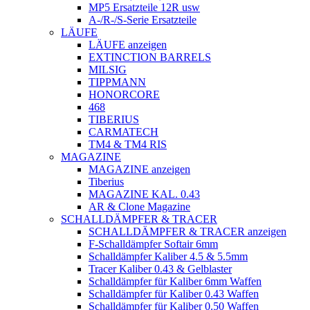
MP5 Ersatzteile 12R usw
A-/R-/S-Serie Ersatzteile
LÄUFE
LÄUFE anzeigen
EXTINCTION BARRELS
MILSIG
TIPPMANN
HONORCORE
468
TIBERIUS
CARMATECH
TM4 & TM4 RIS
MAGAZINE
MAGAZINE anzeigen
Tiberius
MAGAZINE KAL. 0.43
AR & Clone Magazine
SCHALLDÄMPFER & TRACER
SCHALLDÄMPFER & TRACER anzeigen
F-Schalldämpfer Softair 6mm
Schalldämpfer Kaliber 4.5 & 5.5mm
Tracer Kaliber 0.43 & Gelblaster
Schalldämpfer für Kaliber 6mm Waffen
Schalldämpfer für Kaliber 0.43 Waffen
Schalldämpfer für Kaliber 0.50 Waffen