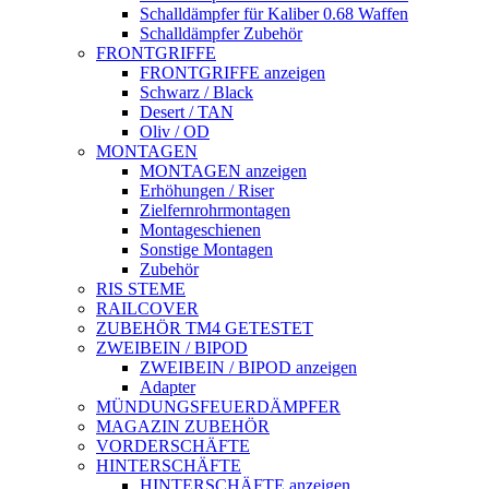
Schalldämpfer für Kaliber 0.68 Waffen
Schalldämpfer Zubehör
FRONTGRIFFE
FRONTGRIFFE anzeigen
Schwarz / Black
Desert / TAN
Oliv / OD
MONTAGEN
MONTAGEN anzeigen
Erhöhungen / Riser
Zielfernrohrmontagen
Montageschienen
Sonstige Montagen
Zubehör
RIS STEME
RAILCOVER
ZUBEHÖR TM4 GETESTET
ZWEIBEIN / BIPOD
ZWEIBEIN / BIPOD anzeigen
Adapter
MÜNDUNGSFEUERDÄMPFER
MAGAZIN ZUBEHÖR
VORDERSCHÄFTE
HINTERSCHÄFTE
HINTERSCHÄFTE anzeigen