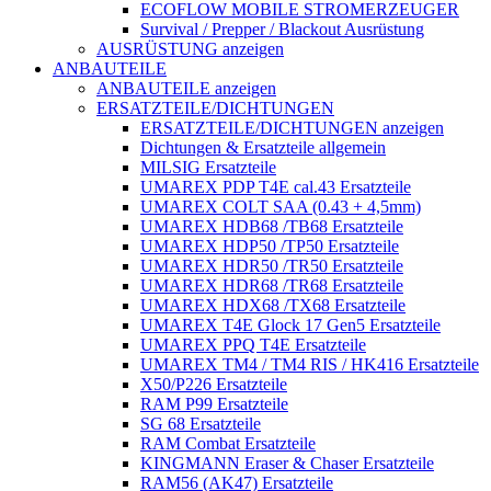
ECOFLOW MOBILE STROMERZEUGER
Survival / Prepper / Blackout Ausrüstung
AUSRÜSTUNG anzeigen
ANBAUTEILE
ANBAUTEILE anzeigen
ERSATZTEILE/DICHTUNGEN
ERSATZTEILE/DICHTUNGEN anzeigen
Dichtungen & Ersatzteile allgemein
MILSIG Ersatzteile
UMAREX PDP T4E cal.43 Ersatzteile
UMAREX COLT SAA (0.43 + 4,5mm)
UMAREX HDB68 /TB68 Ersatzteile
UMAREX HDP50 /TP50 Ersatzteile
UMAREX HDR50 /TR50 Ersatzteile
UMAREX HDR68 /TR68 Ersatzteile
UMAREX HDX68 /TX68 Ersatzteile
UMAREX T4E Glock 17 Gen5 Ersatzteile
UMAREX PPQ T4E Ersatzteile
UMAREX TM4 / TM4 RIS / HK416 Ersatzteile
X50/P226 Ersatzteile
RAM P99 Ersatzteile
SG 68 Ersatzteile
RAM Combat Ersatzteile
KINGMANN Eraser & Chaser Ersatzteile
RAM56 (AK47) Ersatzteile