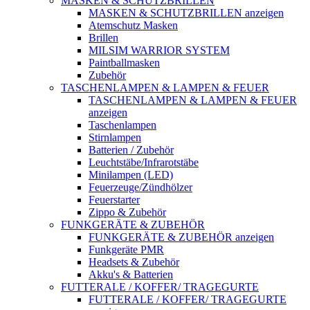
MASKEN & SCHUTZBRILLEN
MASKEN & SCHUTZBRILLEN anzeigen
Atemschutz Masken
Brillen
MILSIM WARRIOR SYSTEM
Paintballmasken
Zubehör
TASCHENLAMPEN & LAMPEN & FEUER
TASCHENLAMPEN & LAMPEN & FEUER
anzeigen
Taschenlampen
Stirnlampen
Batterien / Zubehör
Leuchtstäbe/Infrarotstäbe
Minilampen (LED)
Feuerzeuge/Zündhölzer
Feuerstarter
Zippo & Zubehör
FUNKGERÄTE & ZUBEHÖR
FUNKGERÄTE & ZUBEHÖR anzeigen
Funkgeräte PMR
Headsets & Zubehör
Akku's & Batterien
FUTTERALE / KOFFER/ TRAGEGURTE
FUTTERALE / KOFFER/ TRAGEGURTE