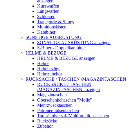
anzeigen
Kurzwaffen
Langwaffen
Schlösser
Tragegurte & Slings
Munitionskisten
Karabiner
SONSTIGE AUSRÜSTUNG
SONSTIGE AUSRÜSTUNG anzeigen
S-Biner - Doppelkarabiner
HELME & BEZÜGE
HELME & BEZÜGE anzeigen
Helme
Helmbezüge
Helmzubehör
RUCKSÄCKE / TASCHEN /MAGAZINTASCHEN
RUCKSÄCKE / TASCHEN
/MAGAZINTASCHEN anzeigen
Magazintaschen
Oberschenkeltaschen "Molle"
Mehrzwecktaschen
Patronenhülsentaschen
Tool-/Universal-/Multifunktionstaschen
Rucksäcke
Zubehör