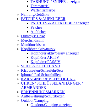
TARNUNG / SNIPER anzeigen
Tarnmaterial
Waffentarnfarbe
Nahrung/Getränke
PATCHES & AUFKLEBER
PATCHES & AUFKLEBER anzeigen
Patches
Aufkleber
Dummys/ Deko
Merchandising
Munitionskisten
Kopfhörer aktiv/passiv
Kopfhörer aktiv/passiv anzeigen
Kopfhörer AKTIV
Kopfhörer PASSIV
SEILE & KLEBEBAND
Klappspaten/Schaufeln/Sets
Iphone/ iPad Schutzhüllen
KARABINER & BEFESTIGUNG
UHREN/ SCHLÜSSELANHÄNGER /
ARMBÄNDER
ERKENNUNGSMARKEN
Aufbewahrung/Schutzboxen
Outdoor/Camping
Outdoor/Camping anzeigen