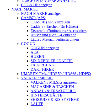
TASCHEN & AUFBEWAHRUNG
CO2 & HP anzeigen
NACH MARKE
NACH MARKE anzeigen
CAM870 (APS)
CAM870 (APS) anzeigen
Caddy´s / Taschen (für Hülsen)
Ersatzteile /Tuningparts / Accessoires
Hülsen und (Befüll-) Zubehör
Läufe / Magazinverlängerungen
GOGUN
GOGUN anzeigen
AEA
HUBEN
SIX NEEDLER / DARTIE
FX AIRGUNS
DART HIKER
UMAREX TM4 / HDR50 / HDS68 / HDP50
VALKEN / MILSIG
VALKEN / MILSIG anzeigen
MAGAZINE & TASCHEN
ANBAU- & ERSATZTEILE
HINTERSCHÄFTE
SHROUD'S & RIS SYSTEME
LÄUFE