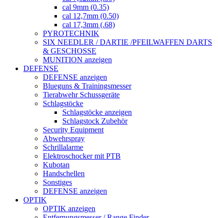
cal 9mm (0.35)
cal 12,7mm (0.50)
cal 17,3mm (.68)
PYROTECHNIK
SIX NEEDLER / DARTIE /PFEILWAFFEN DARTS
& GESCHOSSE
MUNITION anzeigen
DEFENSE
DEFENSE anzeigen
Blueguns & Trainingsmesser
Tierabwehr Schussgeräte
Schlagstöcke
Schlagstöcke anzeigen
Schlagstock Zubehör
Security Equipment
Abwehrspray
Schrillalarme
Elektroschocker mit PTB
Kubotan
Handschellen
Sonstiges
DEFENSE anzeigen
OPTIK
OPTIK anzeigen
Entfernungsmesser / Range Finder