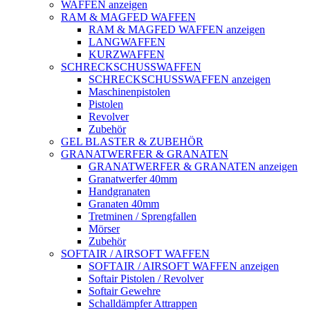
WAFFEN anzeigen
RAM & MAGFED WAFFEN
RAM & MAGFED WAFFEN anzeigen
LANGWAFFEN
KURZWAFFEN
SCHRECKSCHUSSWAFFEN
SCHRECKSCHUSSWAFFEN anzeigen
Maschinenpistolen
Pistolen
Revolver
Zubehör
GEL BLASTER & ZUBEHÖR
GRANATWERFER & GRANATEN
GRANATWERFER & GRANATEN anzeigen
Granatwerfer 40mm
Handgranaten
Granaten 40mm
Tretminen / Sprengfallen
Mörser
Zubehör
SOFTAIR / AIRSOFT WAFFEN
SOFTAIR / AIRSOFT WAFFEN anzeigen
Softair Pistolen / Revolver
Softair Gewehre
Schalldämpfer Attrappen