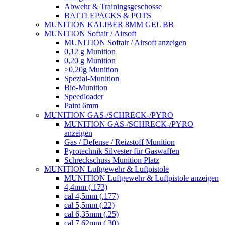
Abwehr & Trainingsgeschosse
BATTLEPACKS & POTS
MUNITION KALIBER 8MM GEL BB
MUNITION Softair / Airsoft
MUNITION Softair / Airsoft anzeigen
0,12 g Munition
0,20 g Munition
>0,20g Munition
Spezial-Munition
Bio-Munition
Speedloader
Paint 6mm
MUNITION GAS-/SCHRECK-/PYRO
MUNITION GAS-/SCHRECK-/PYRO
anzeigen
Gas / Defense / Reizstoff Munition
Pyrotechnik Silvester für Gaswaffen
Schreckschuss Munition Platz
MUNITION Luftgewehr & Luftpistole
MUNITION Luftgewehr & Luftpistole anzeigen
4,4mm (.173)
cal 4,5mm (.177)
cal 5,5mm (.22)
cal 6,35mm (.25)
cal 7,62mm (.30)