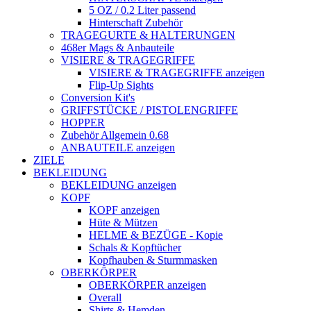
5 OZ / 0.2 Liter passend
Hinterschaft Zubehör
TRAGEGURTE & HALTERUNGEN
468er Mags & Anbauteile
VISIERE & TRAGEGRIFFE
VISIERE & TRAGEGRIFFE anzeigen
Flip-Up Sights
Conversion Kit's
GRIFFSTÜCKE / PISTOLENGRIFFE
HOPPER
Zubehör Allgemein 0.68
ANBAUTEILE anzeigen
ZIELE
BEKLEIDUNG
BEKLEIDUNG anzeigen
KOPF
KOPF anzeigen
Hüte & Mützen
HELME & BEZÜGE - Kopie
Schals & Kopftücher
Kopfhauben & Sturmmasken
OBERKÖRPER
OBERKÖRPER anzeigen
Overall
Shirts & Hemden