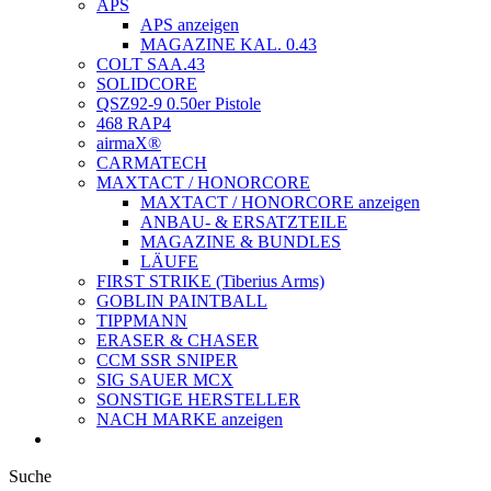
APS
APS anzeigen
MAGAZINE KAL. 0.43
COLT SAA.43
SOLIDCORE
QSZ92-9 0.50er Pistole
468 RAP4
airmaX®
CARMATECH
MAXTACT / HONORCORE
MAXTACT / HONORCORE anzeigen
ANBAU- & ERSATZTEILE
MAGAZINE & BUNDLES
LÄUFE
FIRST STRIKE (Tiberius Arms)
GOBLIN PAINTBALL
TIPPMANN
ERASER & CHASER
CCM SSR SNIPER
SIG SAUER MCX
SONSTIGE HERSTELLER
NACH MARKE anzeigen
Suche