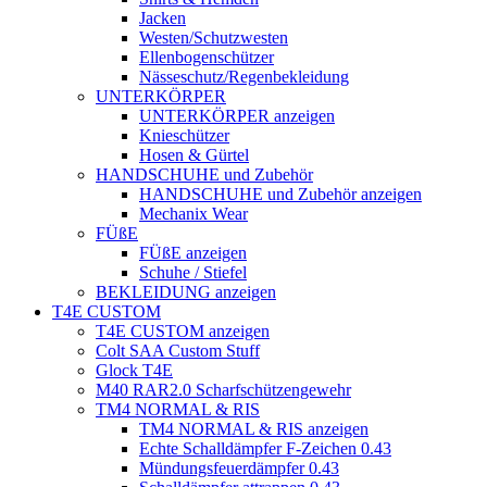
Jacken
Westen/Schutzwesten
Ellenbogenschützer
Nässeschutz/Regenbekleidung
UNTERKÖRPER
UNTERKÖRPER anzeigen
Knieschützer
Hosen & Gürtel
HANDSCHUHE und Zubehör
HANDSCHUHE und Zubehör anzeigen
Mechanix Wear
FÜßE
FÜßE anzeigen
Schuhe / Stiefel
BEKLEIDUNG anzeigen
T4E CUSTOM
T4E CUSTOM anzeigen
Colt SAA Custom Stuff
Glock T4E
M40 RAR2.0 Scharfschützengewehr
TM4 NORMAL & RIS
TM4 NORMAL & RIS anzeigen
Echte Schalldämpfer F-Zeichen 0.43
Mündungsfeuerdämpfer 0.43