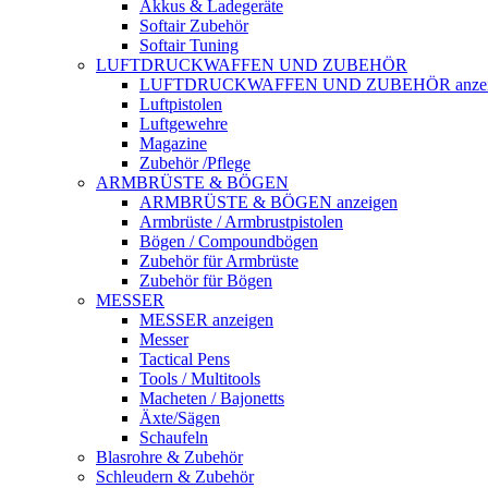
Akkus & Ladegeräte
Softair Zubehör
Softair Tuning
LUFTDRUCKWAFFEN UND ZUBEHÖR
LUFTDRUCKWAFFEN UND ZUBEHÖR anzei
Luftpistolen
Luftgewehre
Magazine
Zubehör /Pflege
ARMBRÜSTE & BÖGEN
ARMBRÜSTE & BÖGEN anzeigen
Armbrüste / Armbrustpistolen
Bögen / Compoundbögen
Zubehör für Armbrüste
Zubehör für Bögen
MESSER
MESSER anzeigen
Messer
Tactical Pens
Tools / Multitools
Macheten / Bajonetts
Äxte/Sägen
Schaufeln
Blasrohre & Zubehör
Schleudern & Zubehör