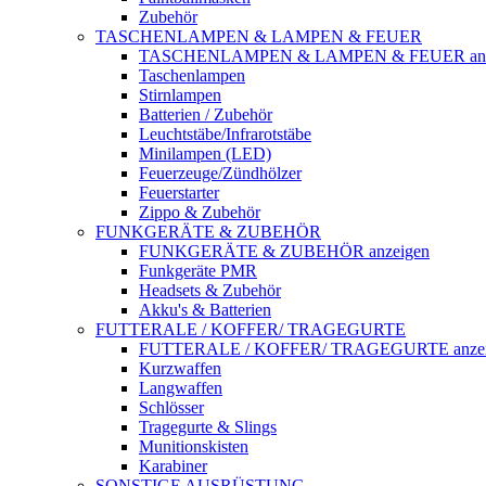
Zubehör
TASCHENLAMPEN & LAMPEN & FEUER
TASCHENLAMPEN & LAMPEN & FEUER anz
Taschenlampen
Stirnlampen
Batterien / Zubehör
Leuchtstäbe/Infrarotstäbe
Minilampen (LED)
Feuerzeuge/Zündhölzer
Feuerstarter
Zippo & Zubehör
FUNKGERÄTE & ZUBEHÖR
FUNKGERÄTE & ZUBEHÖR anzeigen
Funkgeräte PMR
Headsets & Zubehör
Akku's & Batterien
FUTTERALE / KOFFER/ TRAGEGURTE
FUTTERALE / KOFFER/ TRAGEGURTE anzei
Kurzwaffen
Langwaffen
Schlösser
Tragegurte & Slings
Munitionskisten
Karabiner
SONSTIGE AUSRÜSTUNG