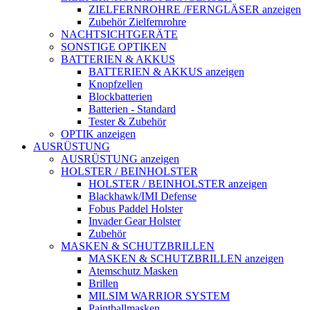
ZIELFERNROHRE /FERNGLÄSER anzeigen
Zubehör Zielfernrohre
NACHTSICHTGERÄTE
SONSTIGE OPTIKEN
BATTERIEN & AKKUS
BATTERIEN & AKKUS anzeigen
Knopfzellen
Blockbatterien
Batterien - Standard
Tester & Zubehör
OPTIK anzeigen
AUSRÜSTUNG
AUSRÜSTUNG anzeigen
HOLSTER / BEINHOLSTER
HOLSTER / BEINHOLSTER anzeigen
Blackhawk/IMI Defense
Fobus Paddel Holster
Invader Gear Holster
Zubehör
MASKEN & SCHUTZBRILLEN
MASKEN & SCHUTZBRILLEN anzeigen
Atemschutz Masken
Brillen
MILSIM WARRIOR SYSTEM
Paintballmasken