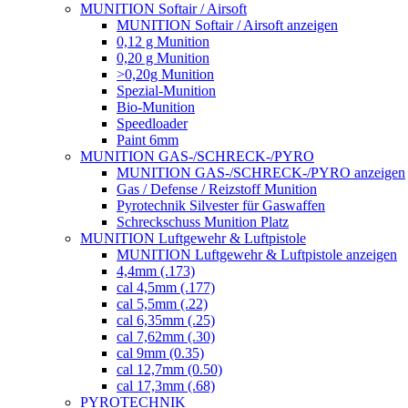
MUNITION Softair / Airsoft
MUNITION Softair / Airsoft anzeigen
0,12 g Munition
0,20 g Munition
>0,20g Munition
Spezial-Munition
Bio-Munition
Speedloader
Paint 6mm
MUNITION GAS-/SCHRECK-/PYRO
MUNITION GAS-/SCHRECK-/PYRO anzeigen
Gas / Defense / Reizstoff Munition
Pyrotechnik Silvester für Gaswaffen
Schreckschuss Munition Platz
MUNITION Luftgewehr & Luftpistole
MUNITION Luftgewehr & Luftpistole anzeigen
4,4mm (.173)
cal 4,5mm (.177)
cal 5,5mm (.22)
cal 6,35mm (.25)
cal 7,62mm (.30)
cal 9mm (0.35)
cal 12,7mm (0.50)
cal 17,3mm (.68)
PYROTECHNIK