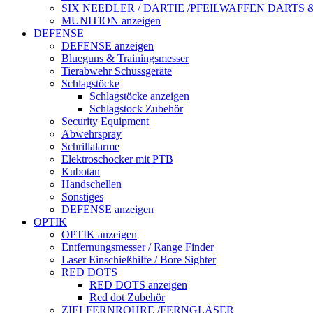
SIX NEEDLER / DARTIE /PFEILWAFFEN DARTS
MUNITION anzeigen
DEFENSE
DEFENSE anzeigen
Blueguns & Trainingsmesser
Tierabwehr Schussgeräte
Schlagstöcke
Schlagstöcke anzeigen
Schlagstock Zubehör
Security Equipment
Abwehrspray
Schrillalarme
Elektroschocker mit PTB
Kubotan
Handschellen
Sonstiges
DEFENSE anzeigen
OPTIK
OPTIK anzeigen
Entfernungsmesser / Range Finder
Laser Einschießhilfe / Bore Sighter
RED DOTS
RED DOTS anzeigen
Red dot Zubehör
ZIELFERNROHRE /FERNGLÄSER