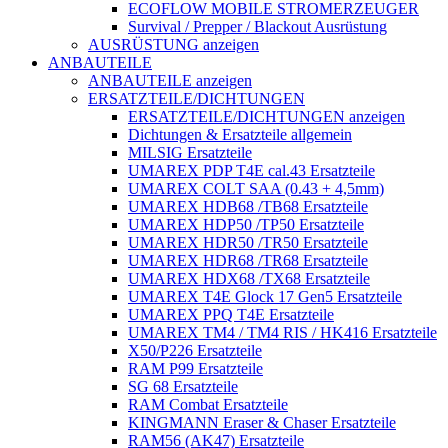
ECOFLOW MOBILE STROMERZEUGER
Survival / Prepper / Blackout Ausrüstung
AUSRÜSTUNG anzeigen
ANBAUTEILE
ANBAUTEILE anzeigen
ERSATZTEILE/DICHTUNGEN
ERSATZTEILE/DICHTUNGEN anzeigen
Dichtungen & Ersatzteile allgemein
MILSIG Ersatzteile
UMAREX PDP T4E cal.43 Ersatzteile
UMAREX COLT SAA (0.43 + 4,5mm)
UMAREX HDB68 /TB68 Ersatzteile
UMAREX HDP50 /TP50 Ersatzteile
UMAREX HDR50 /TR50 Ersatzteile
UMAREX HDR68 /TR68 Ersatzteile
UMAREX HDX68 /TX68 Ersatzteile
UMAREX T4E Glock 17 Gen5 Ersatzteile
UMAREX PPQ T4E Ersatzteile
UMAREX TM4 / TM4 RIS / HK416 Ersatzteile
X50/P226 Ersatzteile
RAM P99 Ersatzteile
SG 68 Ersatzteile
RAM Combat Ersatzteile
KINGMANN Eraser & Chaser Ersatzteile
RAM56 (AK47) Ersatzteile