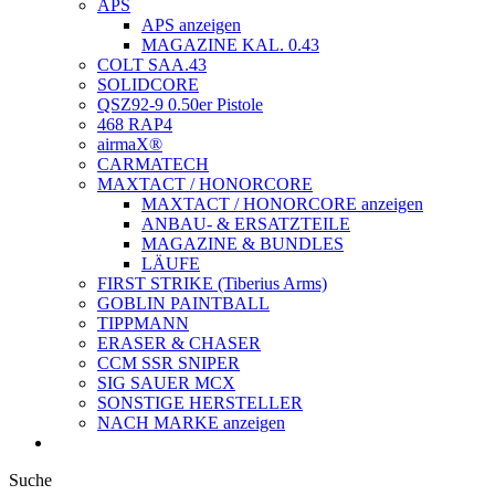
APS
APS anzeigen
MAGAZINE KAL. 0.43
COLT SAA.43
SOLIDCORE
QSZ92-9 0.50er Pistole
468 RAP4
airmaX®
CARMATECH
MAXTACT / HONORCORE
MAXTACT / HONORCORE anzeigen
ANBAU- & ERSATZTEILE
MAGAZINE & BUNDLES
LÄUFE
FIRST STRIKE (Tiberius Arms)
GOBLIN PAINTBALL
TIPPMANN
ERASER & CHASER
CCM SSR SNIPER
SIG SAUER MCX
SONSTIGE HERSTELLER
NACH MARKE anzeigen
Suche