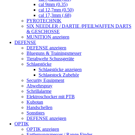
cal 9mm (0.35)
cal 12,7mm (0.50)
cal 17,3mm (.68)
PYROTECHNIK
SIX NEEDLER / DARTIE /PFEILWAFFEN DARTS
& GESCHOSSE
MUNITION anzeigen
DEFENSE
DEFENSE anzeigen
Blueguns & Trainingsmesser
Tierabwehr Schussgeräte
Schlagstöcke
Schlagstöcke anzeigen
Schlagstock Zubehör
Security Equipment
Abwehrspray
Schrillalarme
Elektroschocker mit PTB
Kubotan
Handschellen
Sonstiges
DEFENSE anzeigen
OPTIK
OPTIK anzeigen
Entfernungsmesser / Range Finder