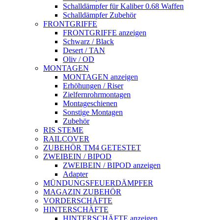
Schalldämpfer für Kaliber 0.68 Waffen
Schalldämpfer Zubehör
FRONTGRIFFE
FRONTGRIFFE anzeigen
Schwarz / Black
Desert / TAN
Oliv / OD
MONTAGEN
MONTAGEN anzeigen
Erhöhungen / Riser
Zielfernrohrmontagen
Montageschienen
Sonstige Montagen
Zubehör
RIS STEME
RAILCOVER
ZUBEHÖR TM4 GETESTET
ZWEIBEIN / BIPOD
ZWEIBEIN / BIPOD anzeigen
Adapter
MÜNDUNGSFEUERDÄMPFER
MAGAZIN ZUBEHÖR
VORDERSCHÄFTE
HINTERSCHÄFTE
HINTERSCHÄFTE anzeigen