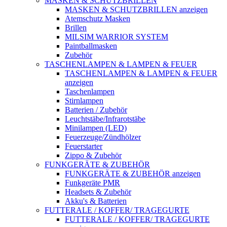
MASKEN & SCHUTZBRILLEN
MASKEN & SCHUTZBRILLEN anzeigen
Atemschutz Masken
Brillen
MILSIM WARRIOR SYSTEM
Paintballmasken
Zubehör
TASCHENLAMPEN & LAMPEN & FEUER
TASCHENLAMPEN & LAMPEN & FEUER
anzeigen
Taschenlampen
Stirnlampen
Batterien / Zubehör
Leuchtstäbe/Infrarotstäbe
Minilampen (LED)
Feuerzeuge/Zündhölzer
Feuerstarter
Zippo & Zubehör
FUNKGERÄTE & ZUBEHÖR
FUNKGERÄTE & ZUBEHÖR anzeigen
Funkgeräte PMR
Headsets & Zubehör
Akku's & Batterien
FUTTERALE / KOFFER/ TRAGEGURTE
FUTTERALE / KOFFER/ TRAGEGURTE