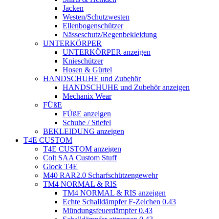
Jacken
Westen/Schutzwesten
Ellenbogenschützer
Nässeschutz/Regenbekleidung
UNTERKÖRPER
UNTERKÖRPER anzeigen
Knieschützer
Hosen & Gürtel
HANDSCHUHE und Zubehör
HANDSCHUHE und Zubehör anzeigen
Mechanix Wear
FÜßE
FÜßE anzeigen
Schuhe / Stiefel
BEKLEIDUNG anzeigen
T4E CUSTOM
T4E CUSTOM anzeigen
Colt SAA Custom Stuff
Glock T4E
M40 RAR2.0 Scharfschützengewehr
TM4 NORMAL & RIS
TM4 NORMAL & RIS anzeigen
Echte Schalldämpfer F-Zeichen 0.43
Mündungsfeuerdämpfer 0.43