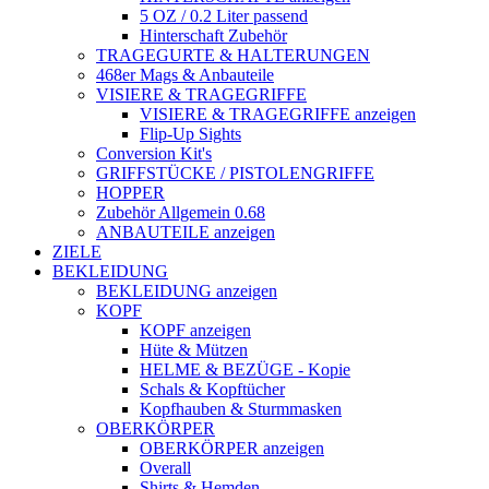
5 OZ / 0.2 Liter passend
Hinterschaft Zubehör
TRAGEGURTE & HALTERUNGEN
468er Mags & Anbauteile
VISIERE & TRAGEGRIFFE
VISIERE & TRAGEGRIFFE anzeigen
Flip-Up Sights
Conversion Kit's
GRIFFSTÜCKE / PISTOLENGRIFFE
HOPPER
Zubehör Allgemein 0.68
ANBAUTEILE anzeigen
ZIELE
BEKLEIDUNG
BEKLEIDUNG anzeigen
KOPF
KOPF anzeigen
Hüte & Mützen
HELME & BEZÜGE - Kopie
Schals & Kopftücher
Kopfhauben & Sturmmasken
OBERKÖRPER
OBERKÖRPER anzeigen
Overall
Shirts & Hemden