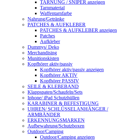
TARNUNG / SNIPER anzeigen
Tarnmaterial
Waffentarnfarbe
Nahrung/Getränke
PATCHES & AUFKLEBER
PATCHES & AUFKLEBER anzeigen
Patches
Aufkleber
Dummys/ Deko
Merchandising
Munitionskisten
Kopfhörer aktiv/passiv
Kopfhörer aktiv/passiv anzeigen
Kopfhörer AKTIV
Kopfhörer PASSIV
SEILE & KLEBEBAND
Klappspaten/Schaufeln/Sets
Iphone/ iPad Schutzhüllen
KARABINER & BEFESTIGUNG
UHREN/ SCHLÜSSELANHÄNGER /
ARMBÄNDER
ERKENNUNGSMARKEN
Aufbewahrung/Schutzboxen
Outdoor/Camping
Outdoor/Camping anzeigen