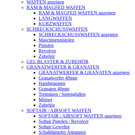
WAFFEN anzeigen
RAM & MAGFED WAFFEN
RAM & MAGFED WAFFEN anzeigen
LANGWAFFEN
KURZWAFFEN
SCHRECKSCHUSSWAFFEN
SCHRECKSCHUSSWAFFEN anzeigen
Maschinenpistolen
Pistolen
Revolver
Zubehör
GEL BLASTER & ZUBEHÖR
GRANATWERFER & GRANATEN
GRANATWERFER & GRANATEN anzeigen
Granatwerfer 40mm
Handgranaten
Granaten 40mm
Tretminen / Sprengfallen
Mörser
Zubehör
SOFTAIR / AIRSOFT WAFFEN
SOFTAIR / AIRSOFT WAFFEN anzeigen
Softair Pistolen / Revolver
Softair Gewehre
Schalldämpfer Attrappen