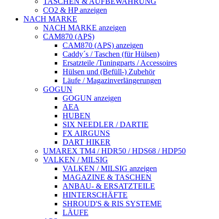
TASCHEN & AUFBEWAHRUNG
CO2 & HP anzeigen
NACH MARKE
NACH MARKE anzeigen
CAM870 (APS)
CAM870 (APS) anzeigen
Caddy´s / Taschen (für Hülsen)
Ersatzteile /Tuningparts / Accessoires
Hülsen und (Befüll-) Zubehör
Läufe / Magazinverlängerungen
GOGUN
GOGUN anzeigen
AEA
HUBEN
SIX NEEDLER / DARTIE
FX AIRGUNS
DART HIKER
UMAREX TM4 / HDR50 / HDS68 / HDP50
VALKEN / MILSIG
VALKEN / MILSIG anzeigen
MAGAZINE & TASCHEN
ANBAU- & ERSATZTEILE
HINTERSCHÄFTE
SHROUD'S & RIS SYSTEME
LÄUFE