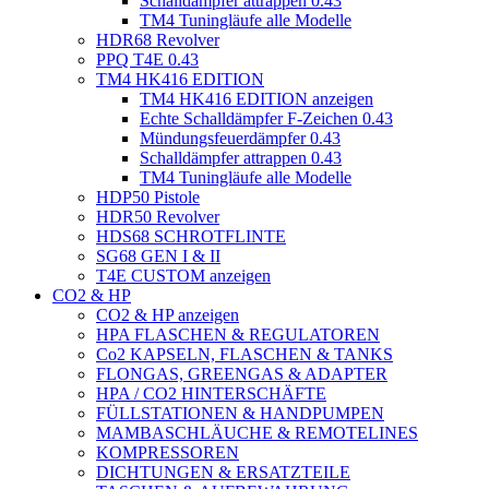
Schalldämpfer attrappen 0.43
TM4 Tuningläufe alle Modelle
HDR68 Revolver
PPQ T4E 0.43
TM4 HK416 EDITION
TM4 HK416 EDITION anzeigen
Echte Schalldämpfer F-Zeichen 0.43
Mündungsfeuerdämpfer 0.43
Schalldämpfer attrappen 0.43
TM4 Tuningläufe alle Modelle
HDP50 Pistole
HDR50 Revolver
HDS68 SCHROTFLINTE
SG68 GEN I & II
T4E CUSTOM anzeigen
CO2 & HP
CO2 & HP anzeigen
HPA FLASCHEN & REGULATOREN
Co2 KAPSELN, FLASCHEN & TANKS
FLONGAS, GREENGAS & ADAPTER
HPA / CO2 HINTERSCHÄFTE
FÜLLSTATIONEN & HANDPUMPEN
MAMBASCHLÄUCHE & REMOTELINES
KOMPRESSOREN
DICHTUNGEN & ERSATZTEILE