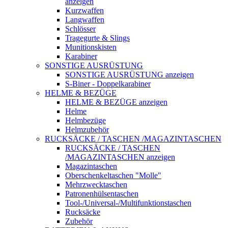
anzeigen
Kurzwaffen
Langwaffen
Schlösser
Tragegurte & Slings
Munitionskisten
Karabiner
SONSTIGE AUSRÜSTUNG
SONSTIGE AUSRÜSTUNG anzeigen
S-Biner - Doppelkarabiner
HELME & BEZÜGE
HELME & BEZÜGE anzeigen
Helme
Helmbezüge
Helmzubehör
RUCKSÄCKE / TASCHEN /MAGAZINTASCHEN
RUCKSÄCKE / TASCHEN
/MAGAZINTASCHEN anzeigen
Magazintaschen
Oberschenkeltaschen "Molle"
Mehrzwecktaschen
Patronenhülsentaschen
Tool-/Universal-/Multifunktionstaschen
Rucksäcke
Zubehör