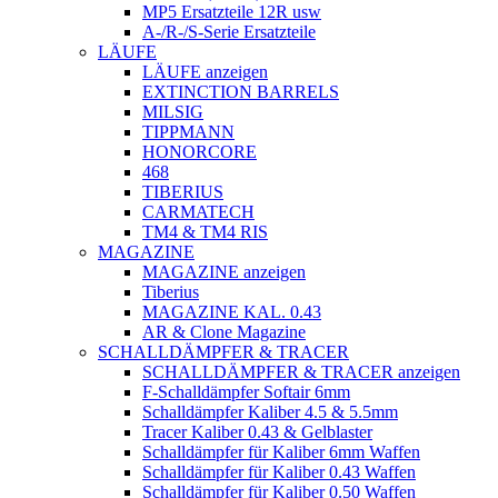
MP5 Ersatzteile 12R usw
A-/R-/S-Serie Ersatzteile
LÄUFE
LÄUFE anzeigen
EXTINCTION BARRELS
MILSIG
TIPPMANN
HONORCORE
468
TIBERIUS
CARMATECH
TM4 & TM4 RIS
MAGAZINE
MAGAZINE anzeigen
Tiberius
MAGAZINE KAL. 0.43
AR & Clone Magazine
SCHALLDÄMPFER & TRACER
SCHALLDÄMPFER & TRACER anzeigen
F-Schalldämpfer Softair 6mm
Schalldämpfer Kaliber 4.5 & 5.5mm
Tracer Kaliber 0.43 & Gelblaster
Schalldämpfer für Kaliber 6mm Waffen
Schalldämpfer für Kaliber 0.43 Waffen
Schalldämpfer für Kaliber 0.50 Waffen