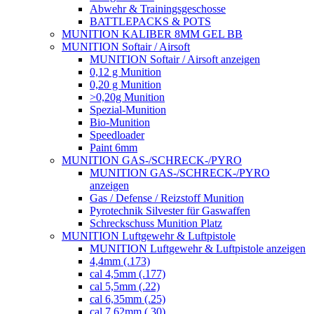
Abwehr & Trainingsgeschosse
BATTLEPACKS & POTS
MUNITION KALIBER 8MM GEL BB
MUNITION Softair / Airsoft
MUNITION Softair / Airsoft anzeigen
0,12 g Munition
0,20 g Munition
>0,20g Munition
Spezial-Munition
Bio-Munition
Speedloader
Paint 6mm
MUNITION GAS-/SCHRECK-/PYRO
MUNITION GAS-/SCHRECK-/PYRO
anzeigen
Gas / Defense / Reizstoff Munition
Pyrotechnik Silvester für Gaswaffen
Schreckschuss Munition Platz
MUNITION Luftgewehr & Luftpistole
MUNITION Luftgewehr & Luftpistole anzeigen
4,4mm (.173)
cal 4,5mm (.177)
cal 5,5mm (.22)
cal 6,35mm (.25)
cal 7,62mm (.30)