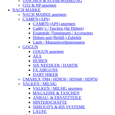
TASCHEN & AUFBEWAHRUNG
CO2 & HP anzeigen
NACH MARKE
NACH MARKE anzeigen
CAM870 (APS)
CAM870 (APS) anzeigen
Caddy´s / Taschen (für Hülsen)
Ersatzteile /Tuningparts / Accessoires
Hülsen und (Befüll-) Zubehör
Läufe / Magazinverlängerungen
GOGUN
GOGUN anzeigen
AEA
HUBEN
SIX NEEDLER / DARTIE
FX AIRGUNS
DART HIKER
UMAREX TM4 / HDR50 / HDS68 / HDP50
VALKEN / MILSIG
VALKEN / MILSIG anzeigen
MAGAZINE & TASCHEN
ANBAU- & ERSATZTEILE
HINTERSCHÄFTE
SHROUD'S & RIS SYSTEME
LÄUFE