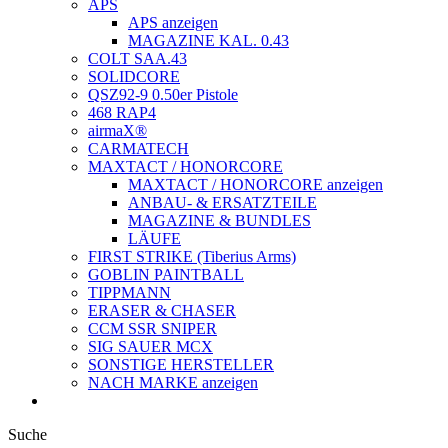
APS
APS anzeigen
MAGAZINE KAL. 0.43
COLT SAA.43
SOLIDCORE
QSZ92-9 0.50er Pistole
468 RAP4
airmaX®
CARMATECH
MAXTACT / HONORCORE
MAXTACT / HONORCORE anzeigen
ANBAU- & ERSATZTEILE
MAGAZINE & BUNDLES
LÄUFE
FIRST STRIKE (Tiberius Arms)
GOBLIN PAINTBALL
TIPPMANN
ERASER & CHASER
CCM SSR SNIPER
SIG SAUER MCX
SONSTIGE HERSTELLER
NACH MARKE anzeigen
Suche