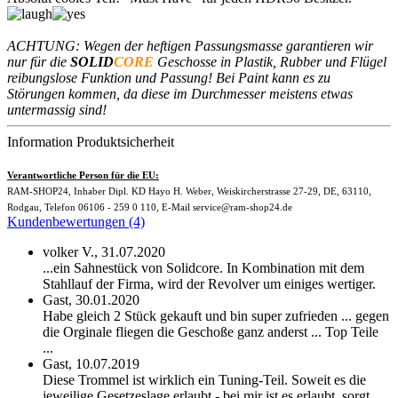
ACHTUNG: Wegen der heftigen Passungsmasse garantieren wir
nur für die
SOLID
CORE
Geschosse in Plastik, Rubber und Flügel
reibungslose Funktion und Passung! Bei Paint kann es zu
Störungen kommen, da diese im Durchmesser meistens etwas
untermassig sind!
Information Produktsicherheit
Verantwortliche Person für die EU:
RAM-SHOP24, Inhaber Dipl. KD Hayo H. Weber, Weiskircherstrasse 27-29, DE, 63110,
Rodgau, Telefon 06106 - 259 0 110, E-Mail service@ram-shop24.de
Kundenbewertungen (4)
volker V.,
31.07.2020
...ein Sahnestück von Solidcore. In Kombination mit dem
Stahllauf der Firma, wird der Revolver um einiges wertiger.
Gast,
30.01.2020
Habe gleich 2 Stück gekauft und bin super zufrieden ... gegen
die Orginale fliegen die Geschoße ganz anderst ... Top Teile
...
Gast,
10.07.2019
Diese Trommel ist wirklich ein Tuning-Teil. Soweit es die
jeweilige Gesetzeslage erlaubt - bei mir ist es erlaubt, sorgt