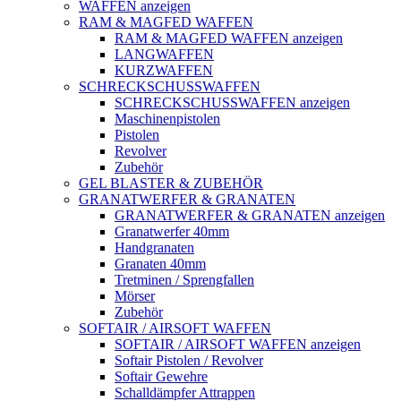
WAFFEN anzeigen
RAM & MAGFED WAFFEN
RAM & MAGFED WAFFEN anzeigen
LANGWAFFEN
KURZWAFFEN
SCHRECKSCHUSSWAFFEN
SCHRECKSCHUSSWAFFEN anzeigen
Maschinenpistolen
Pistolen
Revolver
Zubehör
GEL BLASTER & ZUBEHÖR
GRANATWERFER & GRANATEN
GRANATWERFER & GRANATEN anzeigen
Granatwerfer 40mm
Handgranaten
Granaten 40mm
Tretminen / Sprengfallen
Mörser
Zubehör
SOFTAIR / AIRSOFT WAFFEN
SOFTAIR / AIRSOFT WAFFEN anzeigen
Softair Pistolen / Revolver
Softair Gewehre
Schalldämpfer Attrappen