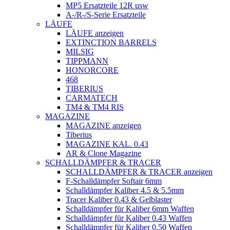
MP5 Ersatzteile 12R usw
A-/R-/S-Serie Ersatzteile
LÄUFE
LÄUFE anzeigen
EXTINCTION BARRELS
MILSIG
TIPPMANN
HONORCORE
468
TIBERIUS
CARMATECH
TM4 & TM4 RIS
MAGAZINE
MAGAZINE anzeigen
Tiberius
MAGAZINE KAL. 0.43
AR & Clone Magazine
SCHALLDÄMPFER & TRACER
SCHALLDÄMPFER & TRACER anzeigen
F-Schalldämpfer Softair 6mm
Schalldämpfer Kaliber 4.5 & 5.5mm
Tracer Kaliber 0.43 & Gelblaster
Schalldämpfer für Kaliber 6mm Waffen
Schalldämpfer für Kaliber 0.43 Waffen
Schalldämpfer für Kaliber 0.50 Waffen