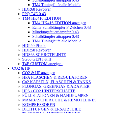
Schalldämpfer attrappen 0.43
TM4 Tuningläufe alle Modelle
HDR68 Revolver
PPQ T4E 0.43
TM4 HK416 EDITION
TM4 HK416 EDITION anzeigen
Echte Schalldämpfer F-Zeichen 0.43
Mündungsfeuerdämpfer 0.43
Schalldämpfer attrappen 0.43
TM4 Tuningläufe alle Modelle
HDP50 Pistole
HDR50 Revolver
HDS68 SCHROTFLINTE
SG68 GEN I & II
T4E CUSTOM anzeigen
CO2 & HP
CO2 & HP anzeigen
HPA FLASCHEN & REGULATOREN
Co2 KAPSELN, FLASCHEN & TANKS
FLONGAS, GREENGAS & ADAPTER
HPA / CO2 HINTERSCHÄFTE
FÜLLSTATIONEN & HANDPUMPEN
MAMBASCHLÄUCHE & REMOTELINES
KOMPRESSOREN
DICHTUNGEN & ERSATZTEILE