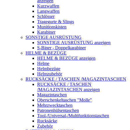
anzeigen
Kurzwaffen
Langwaffen
Schlösser
Tragegurte & Slings
Munitionskisten
Karabiner
SONSTIGE AUSRÜSTUNG
SONSTIGE AUSRÜSTUNG anzeigen
S-Biner - Doppelkarabiner
HELME & BEZÜGE
HELME & BEZÜGE anzeigen
Helme
Helmbezüge
Helmzubehör
RUCKSÄCKE / TASCHEN /MAGAZINTASCHEN
RUCKSÄCKE / TASCHEN
/MAGAZINTASCHEN anzeigen
Magazintaschen
Oberschenkeltaschen "Molle"
Mehrzwecktaschen
Patronenhülsentaschen
Tool-/Universal-/Multifunktionstaschen
Rucksäcke
Zubehör