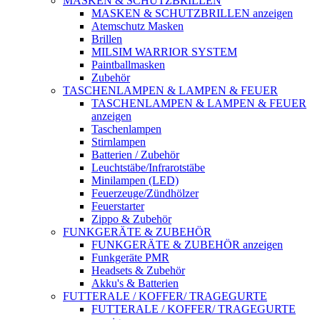
MASKEN & SCHUTZBRILLEN
MASKEN & SCHUTZBRILLEN anzeigen
Atemschutz Masken
Brillen
MILSIM WARRIOR SYSTEM
Paintballmasken
Zubehör
TASCHENLAMPEN & LAMPEN & FEUER
TASCHENLAMPEN & LAMPEN & FEUER
anzeigen
Taschenlampen
Stirnlampen
Batterien / Zubehör
Leuchtstäbe/Infrarotstäbe
Minilampen (LED)
Feuerzeuge/Zündhölzer
Feuerstarter
Zippo & Zubehör
FUNKGERÄTE & ZUBEHÖR
FUNKGERÄTE & ZUBEHÖR anzeigen
Funkgeräte PMR
Headsets & Zubehör
Akku's & Batterien
FUTTERALE / KOFFER/ TRAGEGURTE
FUTTERALE / KOFFER/ TRAGEGURTE