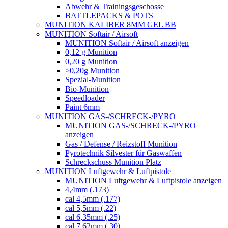
Abwehr & Trainingsgeschosse
BATTLEPACKS & POTS
MUNITION KALIBER 8MM GEL BB
MUNITION Softair / Airsoft
MUNITION Softair / Airsoft anzeigen
0,12 g Munition
0,20 g Munition
>0,20g Munition
Spezial-Munition
Bio-Munition
Speedloader
Paint 6mm
MUNITION GAS-/SCHRECK-/PYRO
MUNITION GAS-/SCHRECK-/PYRO
anzeigen
Gas / Defense / Reizstoff Munition
Pyrotechnik Silvester für Gaswaffen
Schreckschuss Munition Platz
MUNITION Luftgewehr & Luftpistole
MUNITION Luftgewehr & Luftpistole anzeigen
4,4mm (.173)
cal 4,5mm (.177)
cal 5,5mm (.22)
cal 6,35mm (.25)
cal 7,62mm (.30)