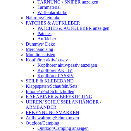
TARNUNG / SNIPER anzeigen
Tarnmaterial
Waffentarnfarbe
Nahrung/Getränke
PATCHES & AUFKLEBER
PATCHES & AUFKLEBER anzeigen
Patches
Aufkleber
Dummys/ Deko
Merchandising
Munitionskisten
Kopfhörer aktiv/passiv
Kopfhörer aktiv/passiv anzeigen
Kopfhörer AKTIV
Kopfhörer PASSIV
SEILE & KLEBEBAND
Klappspaten/Schaufeln/Sets
Iphone/ iPad Schutzhüllen
KARABINER & BEFESTIGUNG
UHREN/ SCHLÜSSELANHÄNGER /
ARMBÄNDER
ERKENNUNGSMARKEN
Aufbewahrung/Schutzboxen
Outdoor/Camping
Outdoor/Camping anzeigen