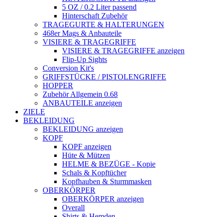
5 OZ / 0.2 Liter passend
Hinterschaft Zubehör
TRAGEGURTE & HALTERUNGEN
468er Mags & Anbauteile
VISIERE & TRAGEGRIFFE
VISIERE & TRAGEGRIFFE anzeigen
Flip-Up Sights
Conversion Kit's
GRIFFSTÜCKE / PISTOLENGRIFFE
HOPPER
Zubehör Allgemein 0.68
ANBAUTEILE anzeigen
ZIELE
BEKLEIDUNG
BEKLEIDUNG anzeigen
KOPF
KOPF anzeigen
Hüte & Mützen
HELME & BEZÜGE - Kopie
Schals & Kopftücher
Kopfhauben & Sturmmasken
OBERKÖRPER
OBERKÖRPER anzeigen
Overall
Shirts & Hemden