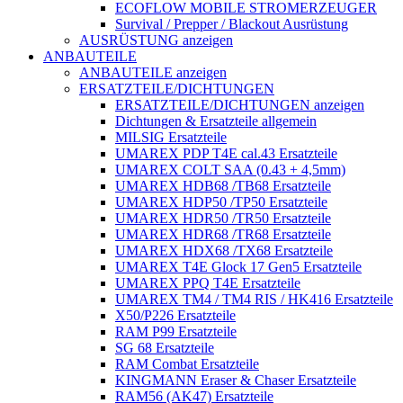
ECOFLOW MOBILE STROMERZEUGER
Survival / Prepper / Blackout Ausrüstung
AUSRÜSTUNG anzeigen
ANBAUTEILE
ANBAUTEILE anzeigen
ERSATZTEILE/DICHTUNGEN
ERSATZTEILE/DICHTUNGEN anzeigen
Dichtungen & Ersatzteile allgemein
MILSIG Ersatzteile
UMAREX PDP T4E cal.43 Ersatzteile
UMAREX COLT SAA (0.43 + 4,5mm)
UMAREX HDB68 /TB68 Ersatzteile
UMAREX HDP50 /TP50 Ersatzteile
UMAREX HDR50 /TR50 Ersatzteile
UMAREX HDR68 /TR68 Ersatzteile
UMAREX HDX68 /TX68 Ersatzteile
UMAREX T4E Glock 17 Gen5 Ersatzteile
UMAREX PPQ T4E Ersatzteile
UMAREX TM4 / TM4 RIS / HK416 Ersatzteile
X50/P226 Ersatzteile
RAM P99 Ersatzteile
SG 68 Ersatzteile
RAM Combat Ersatzteile
KINGMANN Eraser & Chaser Ersatzteile
RAM56 (AK47) Ersatzteile