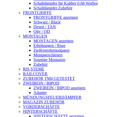
Schalldämpfer für Kaliber 0.68 Waffen
Schalldämpfer Zubehör
FRONTGRIFFE
FRONTGRIFFE anzeigen
Schwarz / Black
Desert / TAN
Oliv / OD
MONTAGEN
MONTAGEN anzeigen
Erhöhungen / Riser
Zielfernrohrmontagen
Montageschienen
Sonstige Montagen
Zubehör
RIS STEME
RAILCOVER
ZUBEHÖR TM4 GETESTET
ZWEIBEIN / BIPOD
ZWEIBEIN / BIPOD anzeigen
Adapter
MÜNDUNGSFEUERDÄMPFER
MAGAZIN ZUBEHÖR
VORDERSCHÄFTE
HINTERSCHÄFTE
HINTERSCHÄFTE anzeigen