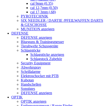
cal 9mm (0.35)
cal 12,7mm (0.50)
cal 17,3mm (.68)
PYROTECHNIK
SIX NEEDLER / DARTIE /PFEILWAFFEN DARTS
& GESCHOSSE
MUNITION anzeigen
DEFENSE
DEFENSE anzeigen
Blueguns & Trainingsmesser
Tierabwehr Schussgeräte
Schlagstöcke
Schlagstöcke anzeigen
Schlagstock Zubehör
Security Equipment
Abwehrspray
Schrillalarme
Elektroschocker mit PTB
Kubotan
Handschellen
Sonstiges
DEFENSE anzeigen
OPTIK
OPTIK anzeigen
Entfernungsmesser / Range Finder