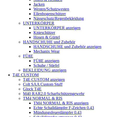
Jacken
Westen/Schutzwesten
Ellenbogenschützer
Nässeschutz/Regenbekleidung
UNTERKÖRPER
UNTERKÖRPER anzeigen
Knieschützer
Hosen & Gürtel
HANDSCHUHE und Zubehör
HANDSCHUHE und Zubehör anzeigen
Mechanix Wear
FÜßE
FÜßE anzeigen
Schuhe / Stiefel
BEKLEIDUNG anzeigen
T4E CUSTOM
T4E CUSTOM anzeigen
Colt SAA Custom Stuff
Glock T4E
M40 RAR2.0 Scharfschützengewehr
TM4 NORMAL & RIS
TM4 NORMAL & RIS anzeigen
Echte Schalldämpfer F-Zeichen 0.43
Mündungsfeuerdämpfer 0.43