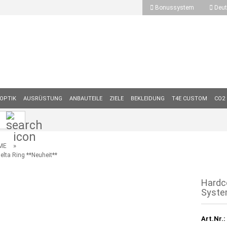
Bonussystem
Deut
OPTIK
AUSRÜSTUNG
ANBAUTEILE
ZIELE
BEKLEIDUNG
T4E CUSTOM
CO2
Suche...
»
ME
elta Ring **Neuheit**
Hardc
System
Art.Nr.: