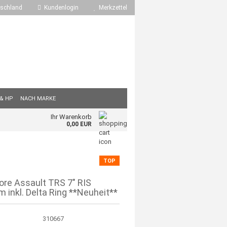
schland
Kundenlogin
Merkzettel
 & HP
NACH MARKE
Ihr Warenkorb
0,00 EUR
TOP
ore Assault TRS 7" RIS
 inkl. Delta Ring **Neuheit**
310667