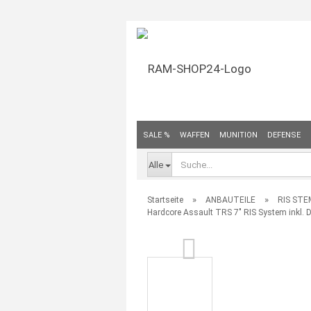
SALE %
WAFFEN
MUNITION
DEFENSE
Alle
»
»
Startseite
ANBAUTEILE
RIS STE
Hardcore Assault TRS 7" RIS System inkl. D