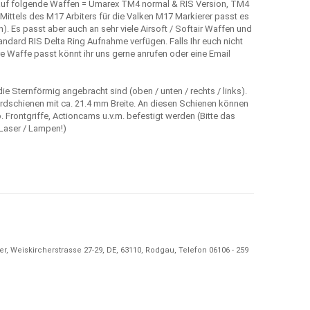
auf folgende Waffen = Umarex TM4 normal & RIS Version, TM4
Mittels des M17 Arbiters für die Valken M17 Markierer passt es
. Es passt aber auch an sehr viele Airsoft / Softair Waffen und
andard RIS Delta Ring Aufnahme verfügen. Falls Ihr euch nicht
e Waffe passt könnt ihr uns gerne anrufen oder eine Email
e Sternförmig angebracht sind (oben / unten / rechts / links).
rdschienen mit ca. 21.4 mm Breite. An diesen Schienen können
 Frontgriffe, Actioncams u.v.m. befestigt werden (Bitte das
Laser / Lampen!)
, Weiskircherstrasse 27-29, DE, 63110, Rodgau, Telefon 06106 - 259