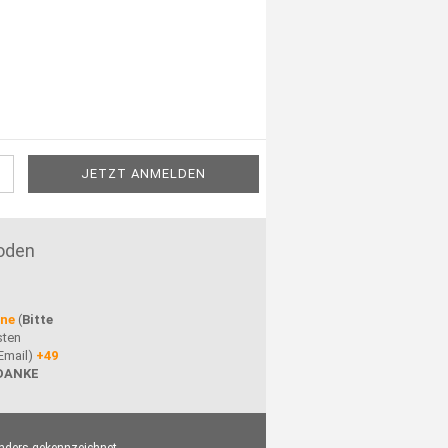
oden
ine
(
Bitte
sten
Email)
+49
DANKE
nders gekennzeichnet.