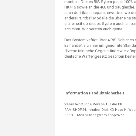
montiert. Dieses RIS Sytem passt 100% 
HK416 sowie an die 468 und baugleiche. 
auch dort (kann separat erworben werden)
andere Paintball Modelle die über eine st
sicher seit ob dieses System auch an eur
schicken. Wir beraten euch gerne.
Das System vefügt über 4 RIS Schienen di
Es handelt sich hier um genormte Standa
diverse taktische Gegenstände wie z.Bsp.
deutsche Waffengesetz beachten keine 
Information Produktsicherheit
Verantwortliche Person für die EU:
RAM-SHOP24, Inhaber Dipl. KD Hayo H. Weber
0 110, E-Mail service@ram-shop24.de