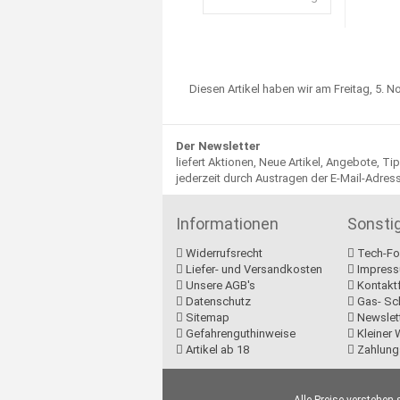
Diesen Artikel haben wir am Freitag, 5
Der Newsletter
liefert Aktionen, Neue Artikel, Angebote, T
jederzeit durch Austragen der E-Mail-Adre
Informationen
Sonsti
Widerrufsrecht
Tech-Fo
Liefer- und Versandkosten
Impres
Unsere AGB's
Kontakt
Datenschutz
Gas- Sc
Sitemap
Newslet
Gefahrenguthinweise
Kleiner 
Artikel ab 18
Zahlung
Alle Preise verstehen 