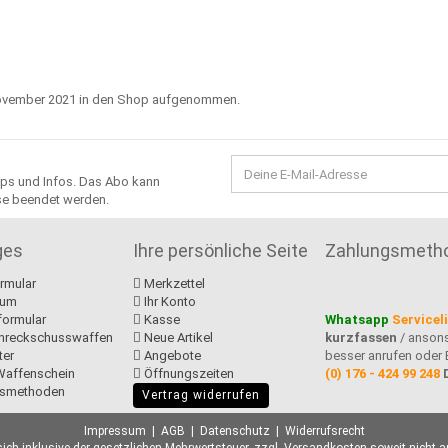
. November 2021 in den Shop aufgenommen.
ipps und Infos. Das Abo kann
sse beendet werden.
ges
Ihre persönliche Seite
Zahlungsmeth
rmular
Merkzettel
sum
Ihr Konto
formular
Kasse
Whatsapp
Servicel
hreckschusswaffen
Neue Artikel
kurzfassen
/ anson
ter
Angebote
besser anrufen oder 
Waffenschein
Öffnungszeiten
(0) 176 - 424 99 248
smethoden
Vertrag widerrufen
Impressum
|
AGB
|
Datenschutz
|
Widerrufsrecht
sich inklusive der gesetzlichen Mehrwertsteuer, zzgl.
Versandkosten
soweit nicht a