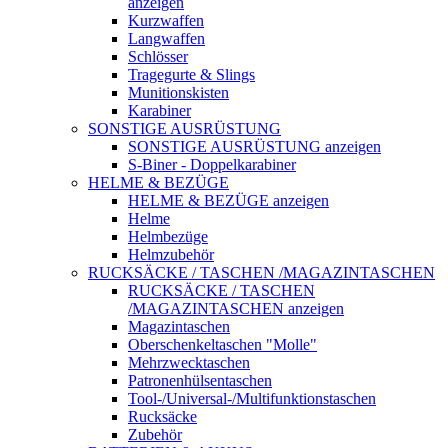
anzeigen
Kurzwaffen
Langwaffen
Schlösser
Tragegurte & Slings
Munitionskisten
Karabiner
SONSTIGE AUSRÜSTUNG
SONSTIGE AUSRÜSTUNG anzeigen
S-Biner - Doppelkarabiner
HELME & BEZÜGE
HELME & BEZÜGE anzeigen
Helme
Helmbezüge
Helmzubehör
RUCKSÄCKE / TASCHEN /MAGAZINTASCHEN
RUCKSÄCKE / TASCHEN
/MAGAZINTASCHEN anzeigen
Magazintaschen
Oberschenkeltaschen "Molle"
Mehrzwecktaschen
Patronenhülsentaschen
Tool-/Universal-/Multifunktionstaschen
Rucksäcke
Zubehör