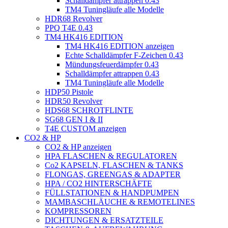
Schalldämpfer attrappen 0.43
TM4 Tuningläufe alle Modelle
HDR68 Revolver
PPQ T4E 0.43
TM4 HK416 EDITION
TM4 HK416 EDITION anzeigen
Echte Schalldämpfer F-Zeichen 0.43
Mündungsfeuerdämpfer 0.43
Schalldämpfer attrappen 0.43
TM4 Tuningläufe alle Modelle
HDP50 Pistole
HDR50 Revolver
HDS68 SCHROTFLINTE
SG68 GEN I & II
T4E CUSTOM anzeigen
CO2 & HP
CO2 & HP anzeigen
HPA FLASCHEN & REGULATOREN
Co2 KAPSELN, FLASCHEN & TANKS
FLONGAS, GREENGAS & ADAPTER
HPA / CO2 HINTERSCHÄFTE
FÜLLSTATIONEN & HANDPUMPEN
MAMBASCHLÄUCHE & REMOTELINES
KOMPRESSOREN
DICHTUNGEN & ERSATZTEILE