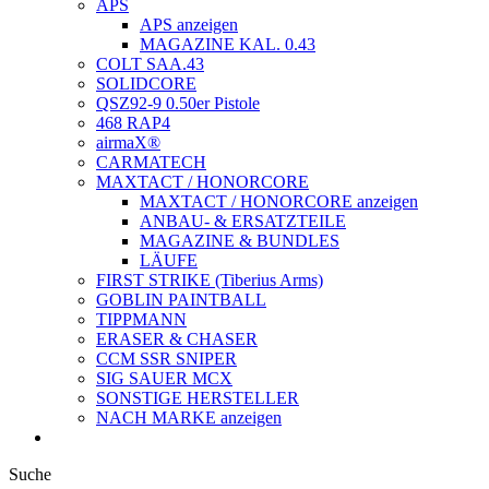
APS
APS anzeigen
MAGAZINE KAL. 0.43
COLT SAA.43
SOLIDCORE
QSZ92-9 0.50er Pistole
468 RAP4
airmaX®
CARMATECH
MAXTACT / HONORCORE
MAXTACT / HONORCORE anzeigen
ANBAU- & ERSATZTEILE
MAGAZINE & BUNDLES
LÄUFE
FIRST STRIKE (Tiberius Arms)
GOBLIN PAINTBALL
TIPPMANN
ERASER & CHASER
CCM SSR SNIPER
SIG SAUER MCX
SONSTIGE HERSTELLER
NACH MARKE anzeigen
Suche