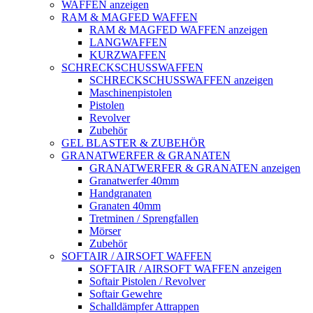
WAFFEN anzeigen
RAM & MAGFED WAFFEN
RAM & MAGFED WAFFEN anzeigen
LANGWAFFEN
KURZWAFFEN
SCHRECKSCHUSSWAFFEN
SCHRECKSCHUSSWAFFEN anzeigen
Maschinenpistolen
Pistolen
Revolver
Zubehör
GEL BLASTER & ZUBEHÖR
GRANATWERFER & GRANATEN
GRANATWERFER & GRANATEN anzeigen
Granatwerfer 40mm
Handgranaten
Granaten 40mm
Tretminen / Sprengfallen
Mörser
Zubehör
SOFTAIR / AIRSOFT WAFFEN
SOFTAIR / AIRSOFT WAFFEN anzeigen
Softair Pistolen / Revolver
Softair Gewehre
Schalldämpfer Attrappen