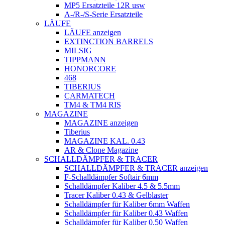
MP5 Ersatzteile 12R usw
A-/R-/S-Serie Ersatzteile
LÄUFE
LÄUFE anzeigen
EXTINCTION BARRELS
MILSIG
TIPPMANN
HONORCORE
468
TIBERIUS
CARMATECH
TM4 & TM4 RIS
MAGAZINE
MAGAZINE anzeigen
Tiberius
MAGAZINE KAL. 0.43
AR & Clone Magazine
SCHALLDÄMPFER & TRACER
SCHALLDÄMPFER & TRACER anzeigen
F-Schalldämpfer Softair 6mm
Schalldämpfer Kaliber 4.5 & 5.5mm
Tracer Kaliber 0.43 & Gelblaster
Schalldämpfer für Kaliber 6mm Waffen
Schalldämpfer für Kaliber 0.43 Waffen
Schalldämpfer für Kaliber 0.50 Waffen