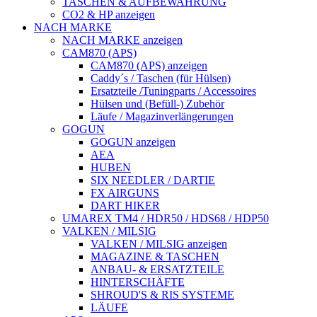
TASCHEN & AUFBEWAHRUNG
CO2 & HP anzeigen
NACH MARKE
NACH MARKE anzeigen
CAM870 (APS)
CAM870 (APS) anzeigen
Caddy´s / Taschen (für Hülsen)
Ersatzteile /Tuningparts / Accessoires
Hülsen und (Befüll-) Zubehör
Läufe / Magazinverlängerungen
GOGUN
GOGUN anzeigen
AEA
HUBEN
SIX NEEDLER / DARTIE
FX AIRGUNS
DART HIKER
UMAREX TM4 / HDR50 / HDS68 / HDP50
VALKEN / MILSIG
VALKEN / MILSIG anzeigen
MAGAZINE & TASCHEN
ANBAU- & ERSATZTEILE
HINTERSCHÄFTE
SHROUD'S & RIS SYSTEME
LÄUFE