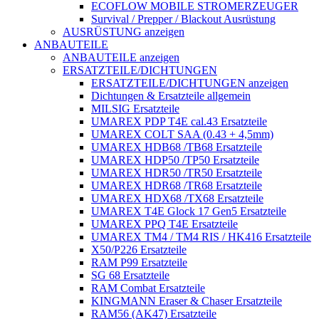
ECOFLOW MOBILE STROMERZEUGER
Survival / Prepper / Blackout Ausrüstung
AUSRÜSTUNG anzeigen
ANBAUTEILE
ANBAUTEILE anzeigen
ERSATZTEILE/DICHTUNGEN
ERSATZTEILE/DICHTUNGEN anzeigen
Dichtungen & Ersatzteile allgemein
MILSIG Ersatzteile
UMAREX PDP T4E cal.43 Ersatzteile
UMAREX COLT SAA (0.43 + 4,5mm)
UMAREX HDB68 /TB68 Ersatzteile
UMAREX HDP50 /TP50 Ersatzteile
UMAREX HDR50 /TR50 Ersatzteile
UMAREX HDR68 /TR68 Ersatzteile
UMAREX HDX68 /TX68 Ersatzteile
UMAREX T4E Glock 17 Gen5 Ersatzteile
UMAREX PPQ T4E Ersatzteile
UMAREX TM4 / TM4 RIS / HK416 Ersatzteile
X50/P226 Ersatzteile
RAM P99 Ersatzteile
SG 68 Ersatzteile
RAM Combat Ersatzteile
KINGMANN Eraser & Chaser Ersatzteile
RAM56 (AK47) Ersatzteile