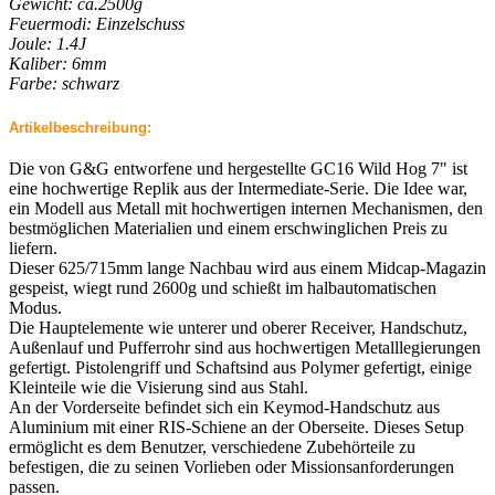
Gewicht: ca.2500g
Feuermodi: Einzelschuss
Joule: 1.4J
Kaliber: 6mm
Farbe: schwarz
Artikelbeschreibung:
Die von G&G entworfene und hergestellte GC16 Wild Hog 7" ist
eine hochwertige Replik aus der Intermediate-Serie. Die Idee war,
ein Modell aus Metall mit hochwertigen internen Mechanismen, den
bestmöglichen Materialien und einem erschwinglichen Preis zu
liefern.
Dieser 625/715mm lange Nachbau wird aus einem Midcap-Magazin
gespeist, wiegt rund 2600g und schießt im halbautomatischen
Modus.
Die Hauptelemente wie unterer und oberer Receiver, Handschutz,
Außenlauf und Pufferrohr sind aus hochwertigen Metalllegierungen
gefertigt. Pistolengriff und Schaftsind aus Polymer gefertigt, einige
Kleinteile wie die Visierung sind aus Stahl.
An der Vorderseite befindet sich ein Keymod-Handschutz aus
Aluminium mit einer RIS-Schiene an der Oberseite. Dieses Setup
ermöglicht es dem Benutzer, verschiedene Zubehörteile zu
befestigen, die zu seinen Vorlieben oder Missionsanforderungen
passen.