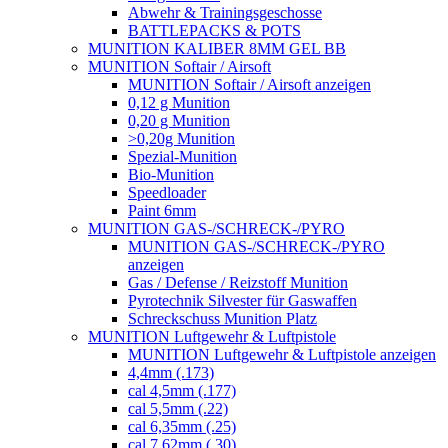
Abwehr & Trainingsgeschosse
BATTLEPACKS & POTS
MUNITION KALIBER 8MM GEL BB
MUNITION Softair / Airsoft
MUNITION Softair / Airsoft anzeigen
0,12 g Munition
0,20 g Munition
>0,20g Munition
Spezial-Munition
Bio-Munition
Speedloader
Paint 6mm
MUNITION GAS-/SCHRECK-/PYRO
MUNITION GAS-/SCHRECK-/PYRO
anzeigen
Gas / Defense / Reizstoff Munition
Pyrotechnik Silvester für Gaswaffen
Schreckschuss Munition Platz
MUNITION Luftgewehr & Luftpistole
MUNITION Luftgewehr & Luftpistole anzeigen
4,4mm (.173)
cal 4,5mm (.177)
cal 5,5mm (.22)
cal 6,35mm (.25)
cal 7,62mm (.30)