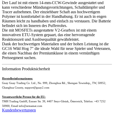
Der Lauf ist mit einem 14-mm-CCW-Gewinde ausgestattet und
kann verschiedene Mündungsvorrichtungen, Schalldämpfer und
Tracer aufnehmen. Der einziehbare Schaft aus hochwertigem
Polymer ist komfortabel in der Handhabung. Er ist auch in engen
Räumen leicht zu handhaben und einfach zu verstauen. Die Batterie
befindet sich im Inneren des Pufferrohrs.
Die mit MOSFETs ausgestattete V2-Gearbox ist mit einem
innovativen ETU-System gepaart, das eine hervorragende
Reaktionszeit und Auslösequalität gewährleistet.
Dank der hochwertigen Materialien und der hohen Leistung ist die
GC16 Wild Hog 7" die ideale Wahl für neue Spieler und Veteranen,
die einen Nachbau der Premiumklasse in einem vernünftigen
Preissegment suchen.
Information Produktsicherheit
Herstellerinformationen:
Guay Guay Trading Co. Ltd., No. 999, Zhonghua Rd., Shengan Township,, TW, 50952,
Changhua County, support@guay2.com
Verantwortliche Person für die EU:
TMH Trading GmbH, Ennser Str. 39, 4407 Steyr-Gleink, Österreich, Telefon: +43 7252
50900, Email info@armamat.com
Kundenbewertungen