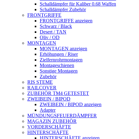
Schalldämpfer für Kaliber 0.68 Waffen
Schalldämpfer Zubehör
FRONTGRIFFE
FRONTGRIFFE anzeigen
Schwarz / Black
Desert / TAN
Oliv / OD
MONTAGEN
MONTAGEN anzeigen
Erhöhungen / Riser
Zielfernrohrmontagen
Montageschienen
Sonstige Montagen
Zubehör
RIS STEME
RAILCOVER
ZUBEHÖR TM4 GETESTET
ZWEIBEIN / BIPOD
ZWEIBEIN / BIPOD anzeigen
Adapter
MÜNDUNGSFEUERDÄMPFER
MAGAZIN ZUBEHÖR
VORDERSCHÄFTE
HINTERSCHÄFTE
HINTERSCHÄFTE anzeigen