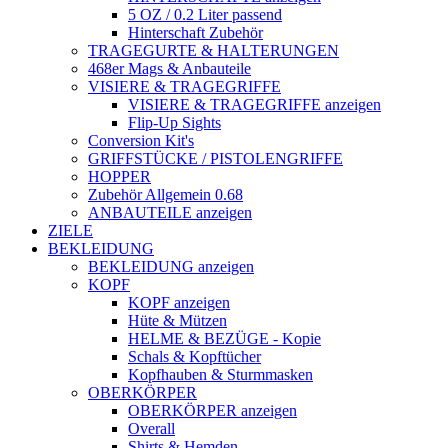
5 OZ / 0.2 Liter passend
Hinterschaft Zubehör
TRAGEGURTE & HALTERUNGEN
468er Mags & Anbauteile
VISIERE & TRAGEGRIFFE
VISIERE & TRAGEGRIFFE anzeigen
Flip-Up Sights
Conversion Kit's
GRIFFSTÜCKE / PISTOLENGRIFFE
HOPPER
Zubehör Allgemein 0.68
ANBAUTEILE anzeigen
ZIELE
BEKLEIDUNG
BEKLEIDUNG anzeigen
KOPF
KOPF anzeigen
Hüte & Mützen
HELME & BEZÜGE - Kopie
Schals & Kopftücher
Kopfhauben & Sturmmasken
OBERKÖRPER
OBERKÖRPER anzeigen
Overall
Shirts & Hemden