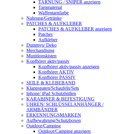
TARNUNG / SNIPER anzeigen
Tarnmaterial
Waffentarnfarbe
Nahrung/Getränke
PATCHES & AUFKLEBER
PATCHES & AUFKLEBER anzeigen
Patches
Aufkleber
Dummys/ Deko
Merchandising
Munitionskisten
Kopfhörer aktiv/passiv
Kopfhörer aktiv/passiv anzeigen
Kopfhörer AKTIV
Kopfhörer PASSIV
SEILE & KLEBEBAND
Klappspaten/Schaufeln/Sets
Iphone/ iPad Schutzhüllen
KARABINER & BEFESTIGUNG
UHREN/ SCHLÜSSELANHÄNGER /
ARMBÄNDER
ERKENNUNGSMARKEN
Aufbewahrung/Schutzboxen
Outdoor/Camping
Outdoor/Camping anzeigen