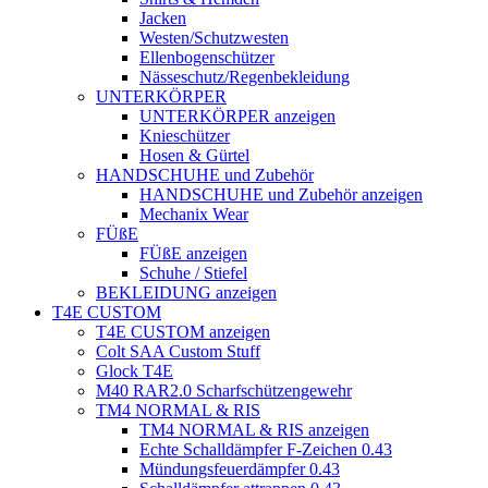
Jacken
Westen/Schutzwesten
Ellenbogenschützer
Nässeschutz/Regenbekleidung
UNTERKÖRPER
UNTERKÖRPER anzeigen
Knieschützer
Hosen & Gürtel
HANDSCHUHE und Zubehör
HANDSCHUHE und Zubehör anzeigen
Mechanix Wear
FÜßE
FÜßE anzeigen
Schuhe / Stiefel
BEKLEIDUNG anzeigen
T4E CUSTOM
T4E CUSTOM anzeigen
Colt SAA Custom Stuff
Glock T4E
M40 RAR2.0 Scharfschützengewehr
TM4 NORMAL & RIS
TM4 NORMAL & RIS anzeigen
Echte Schalldämpfer F-Zeichen 0.43
Mündungsfeuerdämpfer 0.43