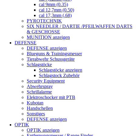
cal 9mm (0.35)
cal 12,7mm (0.50)
cal 17,3mm (.68)
PYROTECHNIK
SIX NEEDLER / DARTIE /PFEILWAFFEN DARTS
& GESCHOSSE
MUNITION anzeigen
DEFENSE
DEFENSE anzeigen
Blueguns & Trainingsmesser
Tierabwehr Schussgeräte
Schlagstöcke
Schlagstöcke anzeigen
Schlagstock Zubehör
Security Equipment
Abwehrspray
Schrillalarme
Elektroschocker mit PTB
Kubotan
Handschellen
Sonstiges
DEFENSE anzeigen
OPTIK
OPTIK anzeigen
Entfernungsmesser / Range Finder