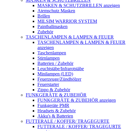
MASKEN & SCHUTZBRILLEN
MASKEN & SCHUTZBRILLEN anzeigen
Atemschutz Masken
Brillen
MILSIM WARRIOR SYSTEM
Paintballmasken
Zubehör
TASCHENLAMPEN & LAMPEN & FEUER
TASCHENLAMPEN & LAMPEN & FEUER
anzeigen
Taschenlampen
Stirnlampen
Batterien / Zubehör
Leuchtstäbe/Infrarotstäbe
Minilampen (LED)
Feuerzeuge/Zündhölzer
Feuerstarter
Zippo & Zubehör
FUNKGERÄTE & ZUBEHÖR
FUNKGERÄTE & ZUBEHÖR anzeigen
Funkgeräte PMR
Headsets & Zubehör
Akku's & Batterien
FUTTERALE / KOFFER/ TRAGEGURTE
FUTTERALE / KOFFER/ TRAGEGURTE