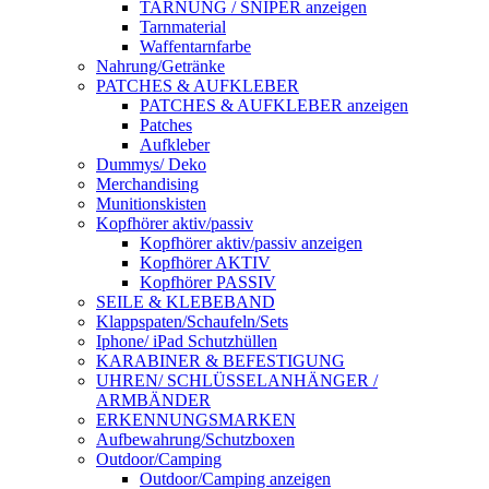
TARNUNG / SNIPER anzeigen
Tarnmaterial
Waffentarnfarbe
Nahrung/Getränke
PATCHES & AUFKLEBER
PATCHES & AUFKLEBER anzeigen
Patches
Aufkleber
Dummys/ Deko
Merchandising
Munitionskisten
Kopfhörer aktiv/passiv
Kopfhörer aktiv/passiv anzeigen
Kopfhörer AKTIV
Kopfhörer PASSIV
SEILE & KLEBEBAND
Klappspaten/Schaufeln/Sets
Iphone/ iPad Schutzhüllen
KARABINER & BEFESTIGUNG
UHREN/ SCHLÜSSELANHÄNGER /
ARMBÄNDER
ERKENNUNGSMARKEN
Aufbewahrung/Schutzboxen
Outdoor/Camping
Outdoor/Camping anzeigen