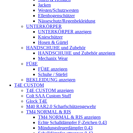
Jacken
Westen/Schutzwesten
Ellenbogenschützer
Nässeschutz/Regenbekleidung
UNTERKÖRPER
UNTERKÖRPER anzeigen
Knieschützer
Hosen & Gürtel
HANDSCHUHE und Zubehör
HANDSCHUHE und Zubehör anzeigen
Mechanix Wear
FÜßE
FÜßE anzeigen
Schuhe / Stiefel
BEKLEIDUNG anzeigen
T4E CUSTOM
T4E CUSTOM anzeigen
Colt SAA Custom Stuff
Glock T4E
M40 RAR2.0 Scharfschützengewehr
TM4 NORMAL & RIS
TM4 NORMAL & RIS anzeigen
Echte Schalldämpfer F-Zeichen 0.43
Mündungsfeuerdämpfer 0.43