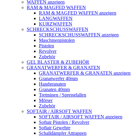
WAFFEN anzeigen
RAM & MAGFED WAFFEN
RAM & MAGFED WAFFEN anzeigen
LANGWAFFEN
KURZWAFFEN
SCHRECKSCHUSSWAFFEN
SCHRECKSCHUSSWAFFEN anzeigen
Maschinenpistolen
Pistolen
Revolver
Zubehör
GEL BLASTER & ZUBEHÖR
GRANATWERFER & GRANATEN
GRANATWERFER & GRANATEN anzeigen
Granatwerfer 40mm
Handgranaten
Granaten 40mm
Tretminen / Sprengfallen
Mörser
Zubehör
SOFTAIR / AIRSOFT WAFFEN
SOFTAIR / AIRSOFT WAFFEN anzeigen
Softair Pistolen / Revolver
Softair Gewehre
Schalldämpfer Attrappen