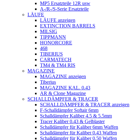
MP5 Ersatzteile 12R usw
A-/R-/S-Serie Ersatzteile
LÄUFE
LÄUFE anzeigen
EXTINCTION BARRELS
MILSIG
TIPPMANN
HONORCORE
468
TIBERIUS
CARMATECH
TM4 & TM4 RIS
MAGAZINE
MAGAZINE anzeigen
Tiberius
MAGAZINE KAL. 0.43
AR & Clone Magazine
SCHALLDÄMPFER & TRACER
SCHALLDÄMPFER & TRACER anzeigen
F-Schalldämpfer Softair 6mm
Schalldämpfer Kaliber 4.5 & 5.5mm
Tracer Kaliber 0.43 & Gelblaster
Schalldämpfer für Kaliber 6mm Waffen
Schalldämpfer für Kaliber 0.43 Waffen
Schalldämpfer für Kaliber 0.50 Waffen