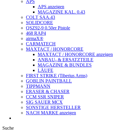
APS
APS anzeigen
MAGAZINE KAL. 0.43
COLT SAA.43
SOLIDCORE
QSZ92-9 0.50er Pistole
468 RAP4
airmaX®
CARMATECH
MAXTACT / HONORCORE
MAXTACT / HONORCORE anzeigen
ANBAU- & ERSATZTEILE
MAGAZINE & BUNDLES
LÄUFE
FIRST STRIKE (Tiberius Arms)
GOBLIN PAINTBALL
TIPPMANN
ERASER & CHASER
CCM SSR SNIPER
SIG SAUER MCX
SONSTIGE HERSTELLER
NACH MARKE anzeigen
Suche