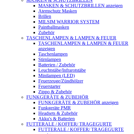
MASKEN & SCHUTZBRILLEN
MASKEN & SCHUTZBRILLEN anzeigen
Atemschutz Masken
Brillen
MILSIM WARRIOR SYSTEM
Paintballmasken
Zubehör
TASCHENLAMPEN & LAMPEN & FEUER
TASCHENLAMPEN & LAMPEN & FEUER
anzeigen
Taschenlampen
Stirnlampen
Batterien / Zubehör
Leuchtstäbe/Infrarotstäbe
Minilampen (LED)
Feuerzeuge/Zündhölzer
Feuerstarter
Zippo & Zubehör
FUNKGERÄTE & ZUBEHÖR
FUNKGERÄTE & ZUBEHÖR anzeigen
Funkgeräte PMR
Headsets & Zubehör
Akku's & Batterien
FUTTERALE / KOFFER/ TRAGEGURTE
FUTTERALE / KOFFER/ TRAGEGURTE