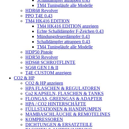
Schalldämpfer attrappen 0.43
TM4 Tuningläufe alle Modelle
HDR68 Revolver
PPQ T4E 0.43
TM4 HK416 EDITION
TM4 HK416 EDITION anzeigen
Echte Schalldämpfer F-Zeichen 0.43
Mündungsfeuerdämpfer 0.43
Schalldämpfer attrappen 0.43
TM4 Tuningläufe alle Modelle
HDP50 Pistole
HDR50 Revolver
HDS68 SCHROTFLINTE
SG68 GEN I & II
T4E CUSTOM anzeigen
CO2 & HP
CO2 & HP anzeigen
HPA FLASCHEN & REGULATOREN
Co2 KAPSELN, FLASCHEN & TANKS
FLONGAS, GREENGAS & ADAPTER
HPA / CO2 HINTERSCHÄFTE
FÜLLSTATIONEN & HANDPUMPEN
MAMBASCHLÄUCHE & REMOTELINES
KOMPRESSOREN
DICHTUNGEN & ERSATZTEILE