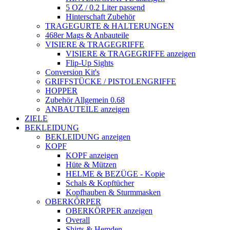
5 OZ / 0.2 Liter passend
Hinterschaft Zubehör
TRAGEGURTE & HALTERUNGEN
468er Mags & Anbauteile
VISIERE & TRAGEGRIFFE
VISIERE & TRAGEGRIFFE anzeigen
Flip-Up Sights
Conversion Kit's
GRIFFSTÜCKE / PISTOLENGRIFFE
HOPPER
Zubehör Allgemein 0.68
ANBAUTEILE anzeigen
ZIELE
BEKLEIDUNG
BEKLEIDUNG anzeigen
KOPF
KOPF anzeigen
Hüte & Mützen
HELME & BEZÜGE - Kopie
Schals & Kopftücher
Kopfhauben & Sturmmasken
OBERKÖRPER
OBERKÖRPER anzeigen
Overall
Shirts & Hemden