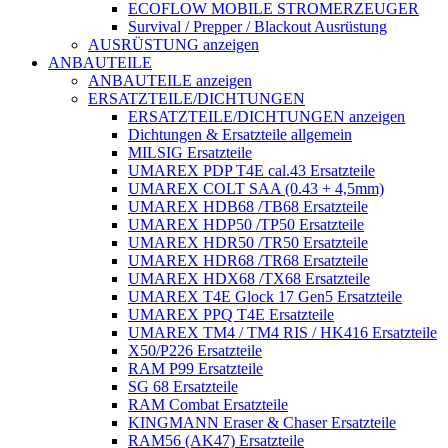
ECOFLOW MOBILE STROMERZEUGER
Survival / Prepper / Blackout Ausrüstung
AUSRÜSTUNG anzeigen
ANBAUTEILE
ANBAUTEILE anzeigen
ERSATZTEILE/DICHTUNGEN
ERSATZTEILE/DICHTUNGEN anzeigen
Dichtungen & Ersatzteile allgemein
MILSIG Ersatzteile
UMAREX PDP T4E cal.43 Ersatzteile
UMAREX COLT SAA (0.43 + 4,5mm)
UMAREX HDB68 /TB68 Ersatzteile
UMAREX HDP50 /TP50 Ersatzteile
UMAREX HDR50 /TR50 Ersatzteile
UMAREX HDR68 /TR68 Ersatzteile
UMAREX HDX68 /TX68 Ersatzteile
UMAREX T4E Glock 17 Gen5 Ersatzteile
UMAREX PPQ T4E Ersatzteile
UMAREX TM4 / TM4 RIS / HK416 Ersatzteile
X50/P226 Ersatzteile
RAM P99 Ersatzteile
SG 68 Ersatzteile
RAM Combat Ersatzteile
KINGMANN Eraser & Chaser Ersatzteile
RAM56 (AK47) Ersatzteile