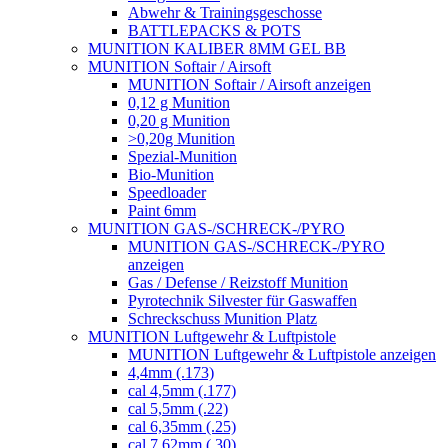
Abwehr & Trainingsgeschosse
BATTLEPACKS & POTS
MUNITION KALIBER 8MM GEL BB
MUNITION Softair / Airsoft
MUNITION Softair / Airsoft anzeigen
0,12 g Munition
0,20 g Munition
>0,20g Munition
Spezial-Munition
Bio-Munition
Speedloader
Paint 6mm
MUNITION GAS-/SCHRECK-/PYRO
MUNITION GAS-/SCHRECK-/PYRO
anzeigen
Gas / Defense / Reizstoff Munition
Pyrotechnik Silvester für Gaswaffen
Schreckschuss Munition Platz
MUNITION Luftgewehr & Luftpistole
MUNITION Luftgewehr & Luftpistole anzeigen
4,4mm (.173)
cal 4,5mm (.177)
cal 5,5mm (.22)
cal 6,35mm (.25)
cal 7,62mm (.30)