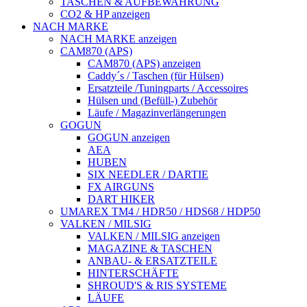
TASCHEN & AUFBEWAHRUNG
CO2 & HP anzeigen
NACH MARKE
NACH MARKE anzeigen
CAM870 (APS)
CAM870 (APS) anzeigen
Caddy´s / Taschen (für Hülsen)
Ersatzteile /Tuningparts / Accessoires
Hülsen und (Befüll-) Zubehör
Läufe / Magazinverlängerungen
GOGUN
GOGUN anzeigen
AEA
HUBEN
SIX NEEDLER / DARTIE
FX AIRGUNS
DART HIKER
UMAREX TM4 / HDR50 / HDS68 / HDP50
VALKEN / MILSIG
VALKEN / MILSIG anzeigen
MAGAZINE & TASCHEN
ANBAU- & ERSATZTEILE
HINTERSCHÄFTE
SHROUD'S & RIS SYSTEME
LÄUFE