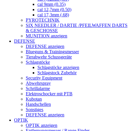
cal 9mm (0.35)
cal 12,7mm (0.50)
cal 17,3mm (.68)
PYROTECHNIK
SIX NEEDLER / DARTIE /PFEILWAFFEN DARTS
& GESCHOSSE
MUNITION anzeigen
DEFENSE
DEFENSE anzeigen
Blueguns & Trainingsmesser
Tierabwehr Schussgeräte
Schlagstöcke
Schlagstöcke anzeigen
Schlagstock Zubehör
Security Equipment
Abwehrspray
Schrillalarme
Elektroschocker mit PTB
Kubotan
Handschellen
Sonstiges
DEFENSE anzeigen
OPTIK
OPTIK anzeigen
Entfernungsmesser / Range Finder