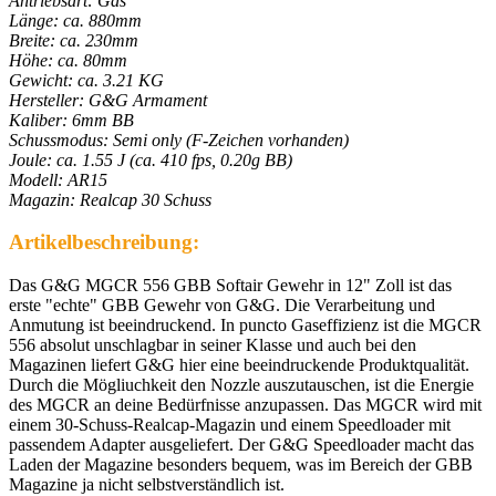
Antriebsart: Gas
Länge: ca. 880mm
Breite: ca. 230mm
Höhe: ca. 80mm
Gewicht: ca. 3.21 KG
Hersteller: G&G Armament
Kaliber: 6mm BB
Schussmodus: Semi only (F-Zeichen vorhanden)
Joule: ca. 1.55 J (ca. 410 fps, 0.20g BB)
Modell: AR15
Magazin: Realcap 30 Schuss
Artikelbeschreibung:
Das G&G MGCR 556 GBB Softair Gewehr in 12" Zoll ist das
erste "echte" GBB Gewehr von G&G. Die Verarbeitung und
Anmutung ist beeindruckend. In puncto Gaseffizienz ist die MGCR
556 absolut unschlagbar in seiner Klasse und auch bei den
Magazinen liefert G&G hier eine beeindruckende Produktqualität.
Durch die Mögliuchkeit den Nozzle auszutauschen, ist die Energie
des MGCR an deine Bedürfnisse anzupassen. Das MGCR wird mit
einem 30-Schuss-Realcap-Magazin und einem Speedloader mit
passendem Adapter ausgeliefert. Der G&G Speedloader macht das
Laden der Magazine besonders bequem, was im Bereich der GBB
Magazine ja nicht selbstverständlich ist.