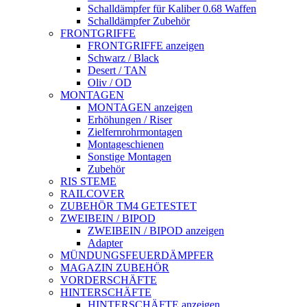
Schalldämpfer für Kaliber 0.68 Waffen
Schalldämpfer Zubehör
FRONTGRIFFE
FRONTGRIFFE anzeigen
Schwarz / Black
Desert / TAN
Oliv / OD
MONTAGEN
MONTAGEN anzeigen
Erhöhungen / Riser
Zielfernrohrmontagen
Montageschienen
Sonstige Montagen
Zubehör
RIS STEME
RAILCOVER
ZUBEHÖR TM4 GETESTET
ZWEIBEIN / BIPOD
ZWEIBEIN / BIPOD anzeigen
Adapter
MÜNDUNGSFEUERDÄMPFER
MAGAZIN ZUBEHÖR
VORDERSCHÄFTE
HINTERSCHÄFTE
HINTERSCHÄFTE anzeigen