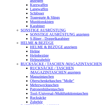
anzeigen
Kurzwaffen
Langwaffen
Schlösser
Tragegurte & Slings
Munitionskisten
Karabiner
SONSTIGE AUSRÜSTUNG
SONSTIGE AUSRÜSTUNG anzeigen
S-Biner - Doppelkarabiner
HELME & BEZÜGE
HELME & BEZÜGE anzeigen
Helme
Helmbezüge
Helmzubehör
RUCKSÄCKE / TASCHEN /MAGAZINTASCHEN
RUCKSÄCKE / TASCHEN
/MAGAZINTASCHEN anzeigen
Magazintaschen
Oberschenkeltaschen "Molle"
Mehrzwecktaschen
Patronenhülsentaschen
Tool-/Universal-/Multifunktionstaschen
Rucksäcke
Zubehör