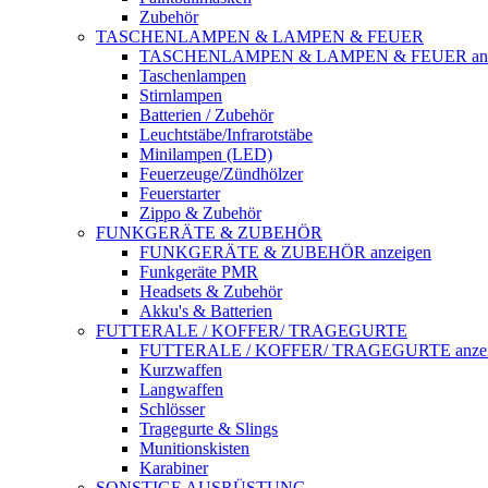
Zubehör
TASCHENLAMPEN & LAMPEN & FEUER
TASCHENLAMPEN & LAMPEN & FEUER anz
Taschenlampen
Stirnlampen
Batterien / Zubehör
Leuchtstäbe/Infrarotstäbe
Minilampen (LED)
Feuerzeuge/Zündhölzer
Feuerstarter
Zippo & Zubehör
FUNKGERÄTE & ZUBEHÖR
FUNKGERÄTE & ZUBEHÖR anzeigen
Funkgeräte PMR
Headsets & Zubehör
Akku's & Batterien
FUTTERALE / KOFFER/ TRAGEGURTE
FUTTERALE / KOFFER/ TRAGEGURTE anzei
Kurzwaffen
Langwaffen
Schlösser
Tragegurte & Slings
Munitionskisten
Karabiner
SONSTIGE AUSRÜSTUNG