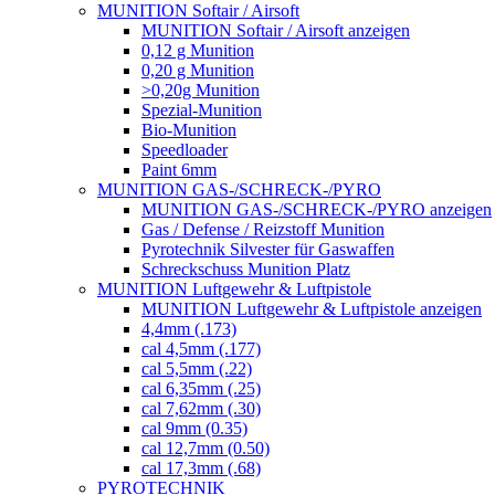
MUNITION Softair / Airsoft
MUNITION Softair / Airsoft anzeigen
0,12 g Munition
0,20 g Munition
>0,20g Munition
Spezial-Munition
Bio-Munition
Speedloader
Paint 6mm
MUNITION GAS-/SCHRECK-/PYRO
MUNITION GAS-/SCHRECK-/PYRO anzeigen
Gas / Defense / Reizstoff Munition
Pyrotechnik Silvester für Gaswaffen
Schreckschuss Munition Platz
MUNITION Luftgewehr & Luftpistole
MUNITION Luftgewehr & Luftpistole anzeigen
4,4mm (.173)
cal 4,5mm (.177)
cal 5,5mm (.22)
cal 6,35mm (.25)
cal 7,62mm (.30)
cal 9mm (0.35)
cal 12,7mm (0.50)
cal 17,3mm (.68)
PYROTECHNIK