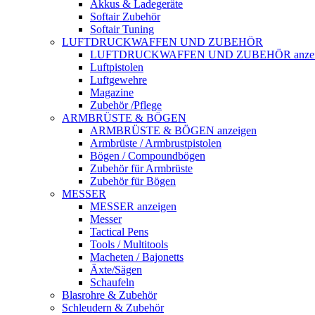
Akkus & Ladegeräte
Softair Zubehör
Softair Tuning
LUFTDRUCKWAFFEN UND ZUBEHÖR
LUFTDRUCKWAFFEN UND ZUBEHÖR anzei
Luftpistolen
Luftgewehre
Magazine
Zubehör /Pflege
ARMBRÜSTE & BÖGEN
ARMBRÜSTE & BÖGEN anzeigen
Armbrüste / Armbrustpistolen
Bögen / Compoundbögen
Zubehör für Armbrüste
Zubehör für Bögen
MESSER
MESSER anzeigen
Messer
Tactical Pens
Tools / Multitools
Macheten / Bajonetts
Äxte/Sägen
Schaufeln
Blasrohre & Zubehör
Schleudern & Zubehör