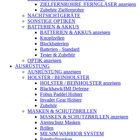
ZIELFERNROHRE /FERNGLÄSER anzeigen
Zubehör Zielfernrohre
NACHTSICHTGERÄTE
SONSTIGE OPTIKEN
BATTERIEN & AKKUS
BATTERIEN & AKKUS anzeigen
Knopfzellen
Blockbatterien
Batterien - Standard
Tester & Zubehör
OPTIK anzeigen
AUSRÜSTUNG
AUSRÜSTUNG anzeigen
HOLSTER / BEINHOLSTER
HOLSTER / BEINHOLSTER anzeigen
Blackhawk/IMI Defense
Fobus Paddel Holster
Invader Gear Holster
Zubehör
MASKEN & SCHUTZBRILLEN
MASKEN & SCHUTZBRILLEN anzeigen
Atemschutz Masken
Brillen
MILSIM WARRIOR SYSTEM
Paintballmasken