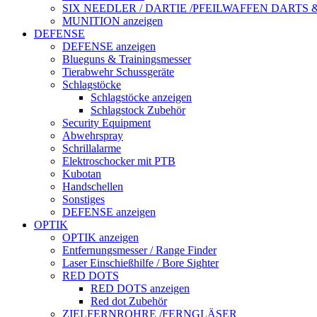
SIX NEEDLER / DARTIE /PFEILWAFFEN DARTS
MUNITION anzeigen
DEFENSE
DEFENSE anzeigen
Blueguns & Trainingsmesser
Tierabwehr Schussgeräte
Schlagstöcke
Schlagstöcke anzeigen
Schlagstock Zubehör
Security Equipment
Abwehrspray
Schrillalarme
Elektroschocker mit PTB
Kubotan
Handschellen
Sonstiges
DEFENSE anzeigen
OPTIK
OPTIK anzeigen
Entfernungsmesser / Range Finder
Laser Einschießhilfe / Bore Sighter
RED DOTS
RED DOTS anzeigen
Red dot Zubehör
ZIELFERNROHRE /FERNGLÄSER