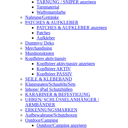
TARNUNG / SNIPER anzeigen
Tarnmaterial
Waffentarnfarbe
Nahrung/Getränke
PATCHES & AUFKLEBER
PATCHES & AUFKLEBER anzeigen
Patches
Aufkleber
Dummys/ Deko
Merchandising
Munitionskisten
Kopfhörer aktiv/passiv
Kopfhörer aktiv/passiv anzeigen
Kopfhörer AKTIV
Kopfhörer PASSIV
SEILE & KLEBEBAND
Klappspaten/Schaufeln/Sets
Iphone/ iPad Schutzhüllen
KARABINER & BEFESTIGUNG
UHREN/ SCHLÜSSELANHÄNGER /
ARMBÄNDER
ERKENNUNGSMARKEN
Aufbewahrung/Schutzboxen
Outdoor/Camping
Outdoor/Camping anzeigen