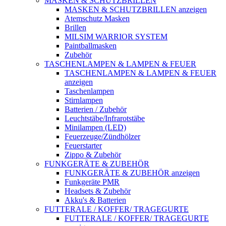
MASKEN & SCHUTZBRILLEN
MASKEN & SCHUTZBRILLEN anzeigen
Atemschutz Masken
Brillen
MILSIM WARRIOR SYSTEM
Paintballmasken
Zubehör
TASCHENLAMPEN & LAMPEN & FEUER
TASCHENLAMPEN & LAMPEN & FEUER
anzeigen
Taschenlampen
Stirnlampen
Batterien / Zubehör
Leuchtstäbe/Infrarotstäbe
Minilampen (LED)
Feuerzeuge/Zündhölzer
Feuerstarter
Zippo & Zubehör
FUNKGERÄTE & ZUBEHÖR
FUNKGERÄTE & ZUBEHÖR anzeigen
Funkgeräte PMR
Headsets & Zubehör
Akku's & Batterien
FUTTERALE / KOFFER/ TRAGEGURTE
FUTTERALE / KOFFER/ TRAGEGURTE