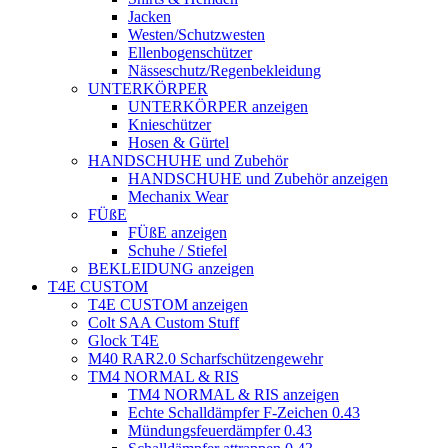
Jacken
Westen/Schutzwesten
Ellenbogenschützer
Nässeschutz/Regenbekleidung
UNTERKÖRPER
UNTERKÖRPER anzeigen
Knieschützer
Hosen & Gürtel
HANDSCHUHE und Zubehör
HANDSCHUHE und Zubehör anzeigen
Mechanix Wear
FÜßE
FÜßE anzeigen
Schuhe / Stiefel
BEKLEIDUNG anzeigen
T4E CUSTOM
T4E CUSTOM anzeigen
Colt SAA Custom Stuff
Glock T4E
M40 RAR2.0 Scharfschützengewehr
TM4 NORMAL & RIS
TM4 NORMAL & RIS anzeigen
Echte Schalldämpfer F-Zeichen 0.43
Mündungsfeuerdämpfer 0.43