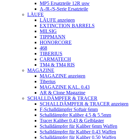
MP5 Ersatzteile 12R usw
A-/R-/S-Serie Ersatzteile
LÄUFE
LÄUFE anzeigen
EXTINCTION BARRELS
MILSIG
TIPPMANN
HONORCORE
468
TIBERIUS
CARMATECH
TM4 & TM4 RIS
MAGAZINE
MAGAZINE anzeigen
Tiberius
MAGAZINE KAL. 0.43
AR & Clone Magazine
SCHALLDÄMPFER & TRACER
SCHALLDÄMPFER & TRACER anzeigen
F-Schalldämpfer Softair 6mm
Schalldämpfer Kaliber 4.5 & 5.5mm
Tracer Kaliber 0.43 & Gelblaster
Schalldämpfer für Kaliber 6mm Waffen
Schalldämpfer für Kaliber 0.43 Waffen
Schalldämpfer für Kaliber 0.50 Waffen