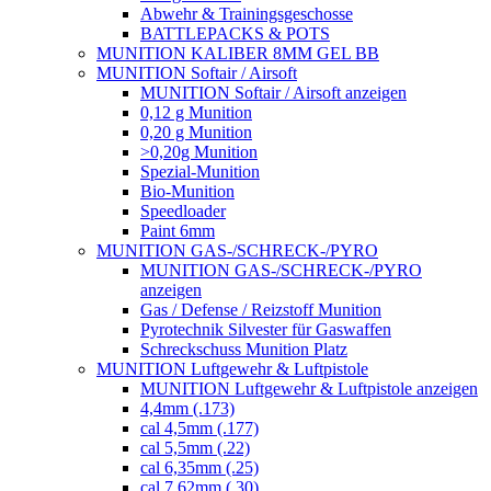
Abwehr & Trainingsgeschosse
BATTLEPACKS & POTS
MUNITION KALIBER 8MM GEL BB
MUNITION Softair / Airsoft
MUNITION Softair / Airsoft anzeigen
0,12 g Munition
0,20 g Munition
>0,20g Munition
Spezial-Munition
Bio-Munition
Speedloader
Paint 6mm
MUNITION GAS-/SCHRECK-/PYRO
MUNITION GAS-/SCHRECK-/PYRO
anzeigen
Gas / Defense / Reizstoff Munition
Pyrotechnik Silvester für Gaswaffen
Schreckschuss Munition Platz
MUNITION Luftgewehr & Luftpistole
MUNITION Luftgewehr & Luftpistole anzeigen
4,4mm (.173)
cal 4,5mm (.177)
cal 5,5mm (.22)
cal 6,35mm (.25)
cal 7,62mm (.30)