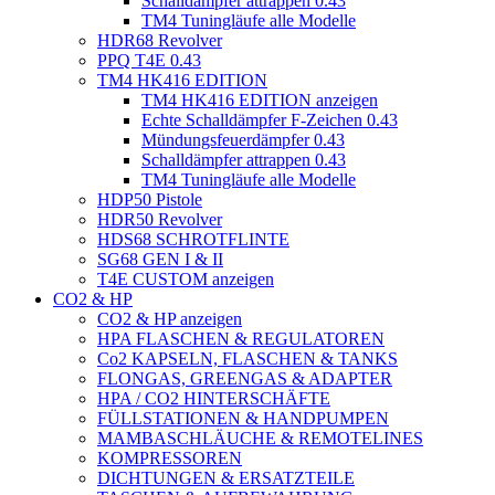
Schalldämpfer attrappen 0.43
TM4 Tuningläufe alle Modelle
HDR68 Revolver
PPQ T4E 0.43
TM4 HK416 EDITION
TM4 HK416 EDITION anzeigen
Echte Schalldämpfer F-Zeichen 0.43
Mündungsfeuerdämpfer 0.43
Schalldämpfer attrappen 0.43
TM4 Tuningläufe alle Modelle
HDP50 Pistole
HDR50 Revolver
HDS68 SCHROTFLINTE
SG68 GEN I & II
T4E CUSTOM anzeigen
CO2 & HP
CO2 & HP anzeigen
HPA FLASCHEN & REGULATOREN
Co2 KAPSELN, FLASCHEN & TANKS
FLONGAS, GREENGAS & ADAPTER
HPA / CO2 HINTERSCHÄFTE
FÜLLSTATIONEN & HANDPUMPEN
MAMBASCHLÄUCHE & REMOTELINES
KOMPRESSOREN
DICHTUNGEN & ERSATZTEILE