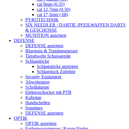
cal 9mm (0.35)
cal 12,7mm (0.50)
cal 17,3mm (.68)
PYROTECHNIK
SIX NEEDLER / DARTIE /PFEILWAFFEN DARTS
& GESCHOSSE
MUNITION anzeigen
DEFENSE
DEFENSE anzeigen
Blueguns & Trainingsmesser
Tierabwehr Schussgeräte
Schlagstöcke
Schlagstöcke anzeigen
Schlagstock Zubehör
Security Equipment
Abwehrspray
Schrillalarme
Elektroschocker mit PTB
Kubotan
Handschellen
Sonstiges
DEFENSE anzeigen
OPTIK
OPTIK anzeigen
Entfernungsmesser / Range Finder