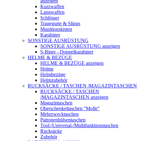
anzeigen
Kurzwaffen
Langwaffen
Schlösser
Tragegurte & Slings
Munitionskisten
Karabiner
SONSTIGE AUSRÜSTUNG
SONSTIGE AUSRÜSTUNG anzeigen
S-Biner - Doppelkarabiner
HELME & BEZÜGE
HELME & BEZÜGE anzeigen
Helme
Helmbezüge
Helmzubehör
RUCKSÄCKE / TASCHEN /MAGAZINTASCHEN
RUCKSÄCKE / TASCHEN
/MAGAZINTASCHEN anzeigen
Magazintaschen
Oberschenkeltaschen "Molle"
Mehrzwecktaschen
Patronenhülsentaschen
Tool-/Universal-/Multifunktionstaschen
Rucksäcke
Zubehör