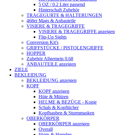
5 OZ / 0.2 Liter passend
Hinterschaft Zubehör
TRAGEGURTE & HALTERUNGEN
468er Mags & Anbauteile
VISIERE & TRAGEGRIFFE
VISIERE & TRAGEGRIFFE anzeigen
Flip-Up Sights
Conversion Kit's
GRIFFSTÜCKE / PISTOLENGRIFFE
HOPPER
Zubehör Allgemein 0.68
ANBAUTEILE anzeigen
ZIELE
BEKLEIDUNG
BEKLEIDUNG anzeigen
KOPF
KOPF anzeigen
Hüte & Mützen
HELME & BEZÜGE - Kopie
Schals & Kopftücher
Kopfhauben & Sturmmasken
OBERKÖRPER
OBERKÖRPER anzeigen
Overall
Shirts & Hemden