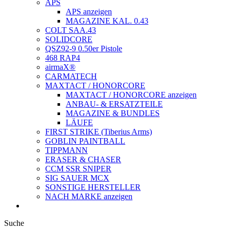
APS
APS anzeigen
MAGAZINE KAL. 0.43
COLT SAA.43
SOLIDCORE
QSZ92-9 0.50er Pistole
468 RAP4
airmaX®
CARMATECH
MAXTACT / HONORCORE
MAXTACT / HONORCORE anzeigen
ANBAU- & ERSATZTEILE
MAGAZINE & BUNDLES
LÄUFE
FIRST STRIKE (Tiberius Arms)
GOBLIN PAINTBALL
TIPPMANN
ERASER & CHASER
CCM SSR SNIPER
SIG SAUER MCX
SONSTIGE HERSTELLER
NACH MARKE anzeigen
Suche