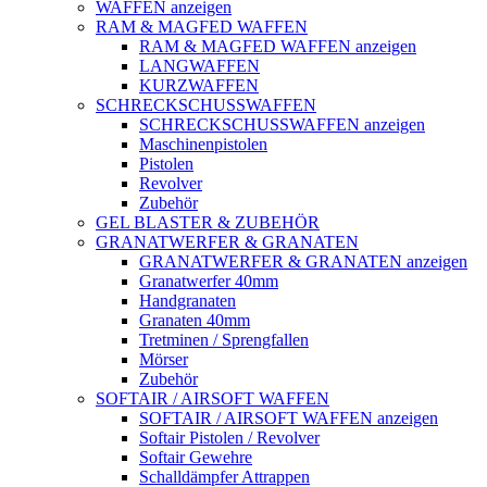
WAFFEN anzeigen
RAM & MAGFED WAFFEN
RAM & MAGFED WAFFEN anzeigen
LANGWAFFEN
KURZWAFFEN
SCHRECKSCHUSSWAFFEN
SCHRECKSCHUSSWAFFEN anzeigen
Maschinenpistolen
Pistolen
Revolver
Zubehör
GEL BLASTER & ZUBEHÖR
GRANATWERFER & GRANATEN
GRANATWERFER & GRANATEN anzeigen
Granatwerfer 40mm
Handgranaten
Granaten 40mm
Tretminen / Sprengfallen
Mörser
Zubehör
SOFTAIR / AIRSOFT WAFFEN
SOFTAIR / AIRSOFT WAFFEN anzeigen
Softair Pistolen / Revolver
Softair Gewehre
Schalldämpfer Attrappen