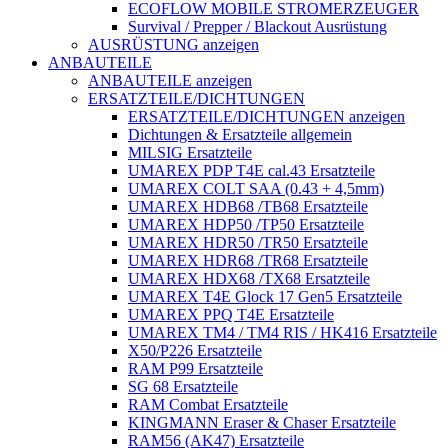
ECOFLOW MOBILE STROMERZEUGER
Survival / Prepper / Blackout Ausrüstung
AUSRÜSTUNG anzeigen
ANBAUTEILE
ANBAUTEILE anzeigen
ERSATZTEILE/DICHTUNGEN
ERSATZTEILE/DICHTUNGEN anzeigen
Dichtungen & Ersatzteile allgemein
MILSIG Ersatzteile
UMAREX PDP T4E cal.43 Ersatzteile
UMAREX COLT SAA (0.43 + 4,5mm)
UMAREX HDB68 /TB68 Ersatzteile
UMAREX HDP50 /TP50 Ersatzteile
UMAREX HDR50 /TR50 Ersatzteile
UMAREX HDR68 /TR68 Ersatzteile
UMAREX HDX68 /TX68 Ersatzteile
UMAREX T4E Glock 17 Gen5 Ersatzteile
UMAREX PPQ T4E Ersatzteile
UMAREX TM4 / TM4 RIS / HK416 Ersatzteile
X50/P226 Ersatzteile
RAM P99 Ersatzteile
SG 68 Ersatzteile
RAM Combat Ersatzteile
KINGMANN Eraser & Chaser Ersatzteile
RAM56 (AK47) Ersatzteile