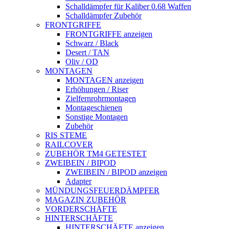
Schalldämpfer für Kaliber 0.68 Waffen
Schalldämpfer Zubehör
FRONTGRIFFE
FRONTGRIFFE anzeigen
Schwarz / Black
Desert / TAN
Oliv / OD
MONTAGEN
MONTAGEN anzeigen
Erhöhungen / Riser
Zielfernrohrmontagen
Montageschienen
Sonstige Montagen
Zubehör
RIS STEME
RAILCOVER
ZUBEHÖR TM4 GETESTET
ZWEIBEIN / BIPOD
ZWEIBEIN / BIPOD anzeigen
Adapter
MÜNDUNGSFEUERDÄMPFER
MAGAZIN ZUBEHÖR
VORDERSCHÄFTE
HINTERSCHÄFTE
HINTERSCHÄFTE anzeigen