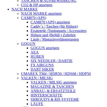
TASCHEN & AUFBEWAHRUNG
CO2 & HP anzeigen
NACH MARKE
NACH MARKE anzeigen
CAM870 (APS)
CAM870 (APS) anzeigen
Caddy´s / Taschen (für Hülsen)
Ersatzteile /Tuningparts / Accessoires
Hülsen und (Befüll-) Zubehör
Läufe / Magazinverlängerungen
GOGUN
GOGUN anzeigen
AEA
HUBEN
SIX NEEDLER / DARTIE
FX AIRGUNS
DART HIKER
UMAREX TM4 / HDR50 / HDS68 / HDP50
VALKEN / MILSIG
VALKEN / MILSIG anzeigen
MAGAZINE & TASCHEN
ANBAU- & ERSATZTEILE
HINTERSCHÄFTE
SHROUD'S & RIS SYSTEME
LÄUFE