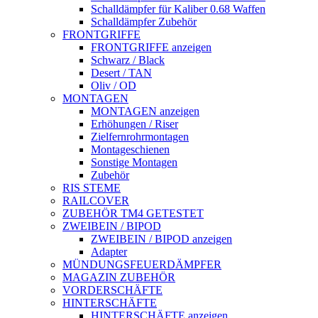
Schalldämpfer für Kaliber 0.68 Waffen
Schalldämpfer Zubehör
FRONTGRIFFE
FRONTGRIFFE anzeigen
Schwarz / Black
Desert / TAN
Oliv / OD
MONTAGEN
MONTAGEN anzeigen
Erhöhungen / Riser
Zielfernrohrmontagen
Montageschienen
Sonstige Montagen
Zubehör
RIS STEME
RAILCOVER
ZUBEHÖR TM4 GETESTET
ZWEIBEIN / BIPOD
ZWEIBEIN / BIPOD anzeigen
Adapter
MÜNDUNGSFEUERDÄMPFER
MAGAZIN ZUBEHÖR
VORDERSCHÄFTE
HINTERSCHÄFTE
HINTERSCHÄFTE anzeigen