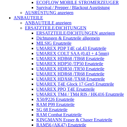
ECOFLOW MOBILE STROMERZEUGER
Survival / Prepper / Blackout Ausrüstung
AUSRÜSTUNG anzeigen
ANBAUTEILE
ANBAUTEILE anzeigen
ERSATZTEILE/DICHTUNGEN
ERSATZTEILE/DICHTUNGEN anzeigen
Dichtungen & Ersatzteile allgemein
MILSIG Ersatzteile
UMAREX PDP T4E cal.43 Ersatzteile
UMAREX COLT SAA (0.43 + 4,5mm)
UMAREX HDB68 /TB68 Ersatzteile
UMAREX HDP50 /TP50 Ersatzteile
UMAREX HDR50 /TR50 Ersatzteile
UMAREX HDR68 /TR68 Ersatzteile
UMAREX HDX68 /TX68 Ersatzteile
UMAREX T4E Glock 17 Gen5 Ersatzteile
UMAREX PPQ T4E Ersatzteile
UMAREX TM4 / TM4 RIS / HK416 Ersatzteile
X50/P226 Ersatzteile
RAM P99 Ersatzteile
SG 68 Ersatzteile
RAM Combat Ersatzteile
KINGMANN Eraser & Chaser Ersatzteile
RAM56 (AK47) Ersatzteile