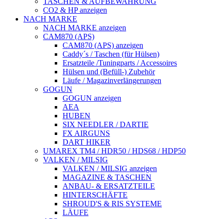
TASCHEN & AUFBEWAHRUNG
CO2 & HP anzeigen
NACH MARKE
NACH MARKE anzeigen
CAM870 (APS)
CAM870 (APS) anzeigen
Caddy´s / Taschen (für Hülsen)
Ersatzteile /Tuningparts / Accessoires
Hülsen und (Befüll-) Zubehör
Läufe / Magazinverlängerungen
GOGUN
GOGUN anzeigen
AEA
HUBEN
SIX NEEDLER / DARTIE
FX AIRGUNS
DART HIKER
UMAREX TM4 / HDR50 / HDS68 / HDP50
VALKEN / MILSIG
VALKEN / MILSIG anzeigen
MAGAZINE & TASCHEN
ANBAU- & ERSATZTEILE
HINTERSCHÄFTE
SHROUD'S & RIS SYSTEME
LÄUFE