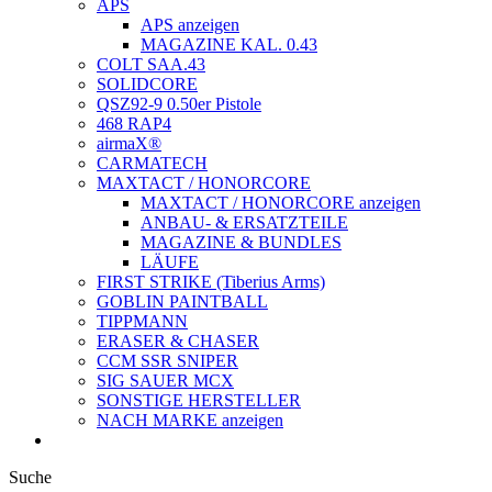
APS
APS anzeigen
MAGAZINE KAL. 0.43
COLT SAA.43
SOLIDCORE
QSZ92-9 0.50er Pistole
468 RAP4
airmaX®
CARMATECH
MAXTACT / HONORCORE
MAXTACT / HONORCORE anzeigen
ANBAU- & ERSATZTEILE
MAGAZINE & BUNDLES
LÄUFE
FIRST STRIKE (Tiberius Arms)
GOBLIN PAINTBALL
TIPPMANN
ERASER & CHASER
CCM SSR SNIPER
SIG SAUER MCX
SONSTIGE HERSTELLER
NACH MARKE anzeigen
Suche