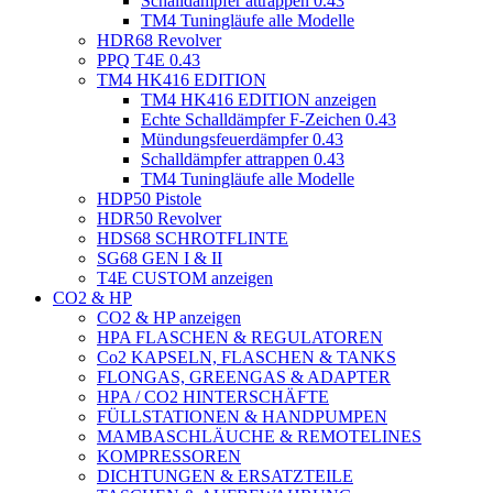
Schalldämpfer attrappen 0.43
TM4 Tuningläufe alle Modelle
HDR68 Revolver
PPQ T4E 0.43
TM4 HK416 EDITION
TM4 HK416 EDITION anzeigen
Echte Schalldämpfer F-Zeichen 0.43
Mündungsfeuerdämpfer 0.43
Schalldämpfer attrappen 0.43
TM4 Tuningläufe alle Modelle
HDP50 Pistole
HDR50 Revolver
HDS68 SCHROTFLINTE
SG68 GEN I & II
T4E CUSTOM anzeigen
CO2 & HP
CO2 & HP anzeigen
HPA FLASCHEN & REGULATOREN
Co2 KAPSELN, FLASCHEN & TANKS
FLONGAS, GREENGAS & ADAPTER
HPA / CO2 HINTERSCHÄFTE
FÜLLSTATIONEN & HANDPUMPEN
MAMBASCHLÄUCHE & REMOTELINES
KOMPRESSOREN
DICHTUNGEN & ERSATZTEILE