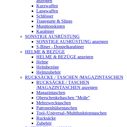
anzeigen
Kurzwaffen
Langwaffen
Schlösser
Tragegurte & Slings
Munitionskisten
Karabiner
SONSTIGE AUSRÜSTUNG
SONSTIGE AUSRÜSTUNG anzeigen
S-Biner - Doppelkarabiner
HELME & BEZÜGE
HELME & BEZÜGE anzeigen
Helme
Helmbezüge
Helmzubehör
RUCKSÄCKE / TASCHEN /MAGAZINTASCHEN
RUCKSÄCKE / TASCHEN
/MAGAZINTASCHEN anzeigen
Magazintaschen
Oberschenkeltaschen "Molle"
Mehrzwecktaschen
Patronenhülsentaschen
Tool-/Universal-/Multifunktionstaschen
Rucksäcke
Zubehör