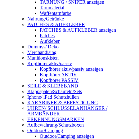
TARNUNG / SNIPER anzeigen
Tarnmaterial
Waffentarnfarbe
Nahrung/Getränke
PATCHES & AUFKLEBER
PATCHES & AUFKLEBER anzeigen
Patches
Aufkleber
Dummys/ Deko
Merchandising
Munitionskisten
Kopfhörer aktiv/passiv
Kopfhörer aktiv/passiv anzeigen
Kopfhörer AKTIV
Kopfhörer PASSIV
SEILE & KLEBEBAND
Klappspaten/Schaufeln/Sets
Iphone/ iPad Schutzhüllen
KARABINER & BEFESTIGUNG
UHREN/ SCHLÜSSELANHÄNGER /
ARMBÄNDER
ERKENNUNGSMARKEN
Aufbewahrung/Schutzboxen
Outdoor/Camping
Outdoor/Camping anzeigen