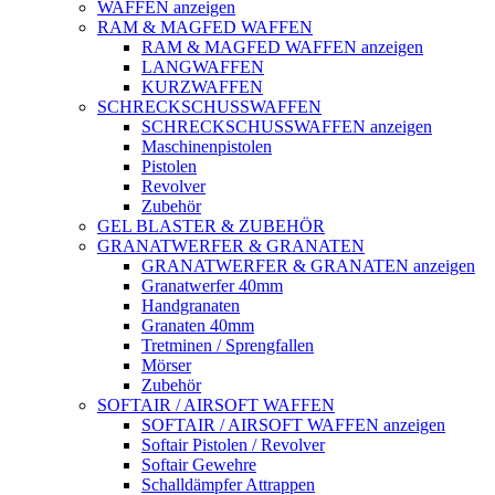
WAFFEN anzeigen
RAM & MAGFED WAFFEN
RAM & MAGFED WAFFEN anzeigen
LANGWAFFEN
KURZWAFFEN
SCHRECKSCHUSSWAFFEN
SCHRECKSCHUSSWAFFEN anzeigen
Maschinenpistolen
Pistolen
Revolver
Zubehör
GEL BLASTER & ZUBEHÖR
GRANATWERFER & GRANATEN
GRANATWERFER & GRANATEN anzeigen
Granatwerfer 40mm
Handgranaten
Granaten 40mm
Tretminen / Sprengfallen
Mörser
Zubehör
SOFTAIR / AIRSOFT WAFFEN
SOFTAIR / AIRSOFT WAFFEN anzeigen
Softair Pistolen / Revolver
Softair Gewehre
Schalldämpfer Attrappen