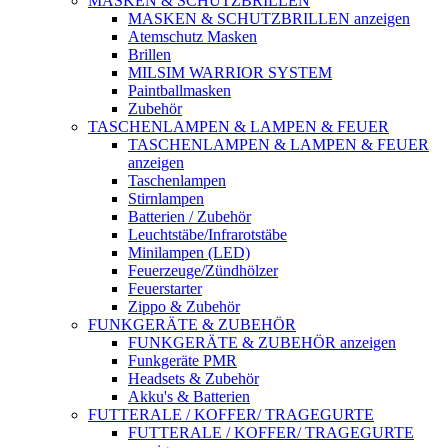
MASKEN & SCHUTZBRILLEN
MASKEN & SCHUTZBRILLEN anzeigen
Atemschutz Masken
Brillen
MILSIM WARRIOR SYSTEM
Paintballmasken
Zubehör
TASCHENLAMPEN & LAMPEN & FEUER
TASCHENLAMPEN & LAMPEN & FEUER
anzeigen
Taschenlampen
Stirnlampen
Batterien / Zubehör
Leuchtstäbe/Infrarotstäbe
Minilampen (LED)
Feuerzeuge/Zündhölzer
Feuerstarter
Zippo & Zubehör
FUNKGERÄTE & ZUBEHÖR
FUNKGERÄTE & ZUBEHÖR anzeigen
Funkgeräte PMR
Headsets & Zubehör
Akku's & Batterien
FUTTERALE / KOFFER/ TRAGEGURTE
FUTTERALE / KOFFER/ TRAGEGURTE