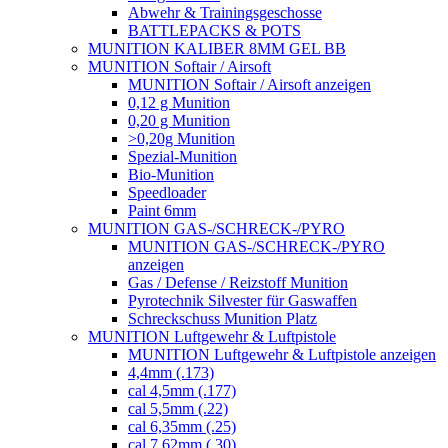
Abwehr & Trainingsgeschosse
BATTLEPACKS & POTS
MUNITION KALIBER 8MM GEL BB
MUNITION Softair / Airsoft
MUNITION Softair / Airsoft anzeigen
0,12 g Munition
0,20 g Munition
>0,20g Munition
Spezial-Munition
Bio-Munition
Speedloader
Paint 6mm
MUNITION GAS-/SCHRECK-/PYRO
MUNITION GAS-/SCHRECK-/PYRO
anzeigen
Gas / Defense / Reizstoff Munition
Pyrotechnik Silvester für Gaswaffen
Schreckschuss Munition Platz
MUNITION Luftgewehr & Luftpistole
MUNITION Luftgewehr & Luftpistole anzeigen
4,4mm (.173)
cal 4,5mm (.177)
cal 5,5mm (.22)
cal 6,35mm (.25)
cal 7,62mm (.30)