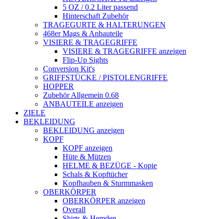
5 OZ / 0.2 Liter passend
Hinterschaft Zubehör
TRAGEGURTE & HALTERUNGEN
468er Mags & Anbauteile
VISIERE & TRAGEGRIFFE
VISIERE & TRAGEGRIFFE anzeigen
Flip-Up Sights
Conversion Kit's
GRIFFSTÜCKE / PISTOLENGRIFFE
HOPPER
Zubehör Allgemein 0.68
ANBAUTEILE anzeigen
ZIELE
BEKLEIDUNG
BEKLEIDUNG anzeigen
KOPF
KOPF anzeigen
Hüte & Mützen
HELME & BEZÜGE - Kopie
Schals & Kopftücher
Kopfhauben & Sturmmasken
OBERKÖRPER
OBERKÖRPER anzeigen
Overall
Shirts & Hemden