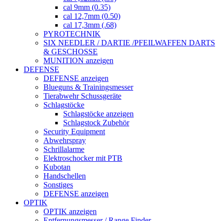
cal 9mm (0.35)
cal 12,7mm (0.50)
cal 17,3mm (.68)
PYROTECHNIK
SIX NEEDLER / DARTIE /PFEILWAFFEN DARTS
& GESCHOSSE
MUNITION anzeigen
DEFENSE
DEFENSE anzeigen
Blueguns & Trainingsmesser
Tierabwehr Schussgeräte
Schlagstöcke
Schlagstöcke anzeigen
Schlagstock Zubehör
Security Equipment
Abwehrspray
Schrillalarme
Elektroschocker mit PTB
Kubotan
Handschellen
Sonstiges
DEFENSE anzeigen
OPTIK
OPTIK anzeigen
Entfernungsmesser / Range Finder