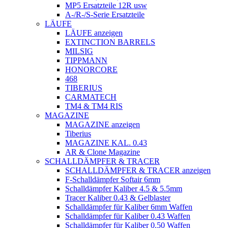
MP5 Ersatzteile 12R usw
A-/R-/S-Serie Ersatzteile
LÄUFE
LÄUFE anzeigen
EXTINCTION BARRELS
MILSIG
TIPPMANN
HONORCORE
468
TIBERIUS
CARMATECH
TM4 & TM4 RIS
MAGAZINE
MAGAZINE anzeigen
Tiberius
MAGAZINE KAL. 0.43
AR & Clone Magazine
SCHALLDÄMPFER & TRACER
SCHALLDÄMPFER & TRACER anzeigen
F-Schalldämpfer Softair 6mm
Schalldämpfer Kaliber 4.5 & 5.5mm
Tracer Kaliber 0.43 & Gelblaster
Schalldämpfer für Kaliber 6mm Waffen
Schalldämpfer für Kaliber 0.43 Waffen
Schalldämpfer für Kaliber 0.50 Waffen