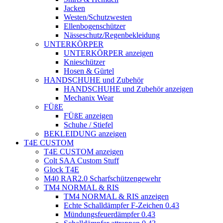
Jacken
Westen/Schutzwesten
Ellenbogenschützer
Nässeschutz/Regenbekleidung
UNTERKÖRPER
UNTERKÖRPER anzeigen
Knieschützer
Hosen & Gürtel
HANDSCHUHE und Zubehör
HANDSCHUHE und Zubehör anzeigen
Mechanix Wear
FÜßE
FÜßE anzeigen
Schuhe / Stiefel
BEKLEIDUNG anzeigen
T4E CUSTOM
T4E CUSTOM anzeigen
Colt SAA Custom Stuff
Glock T4E
M40 RAR2.0 Scharfschützengewehr
TM4 NORMAL & RIS
TM4 NORMAL & RIS anzeigen
Echte Schalldämpfer F-Zeichen 0.43
Mündungsfeuerdämpfer 0.43