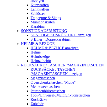
anzeigen
Kurzwaffen
Langwaffen
Schlösser
Tragegurte & Slings
Munitionskisten
Karabiner
SONSTIGE AUSRÜSTUNG
SONSTIGE AUSRÜSTUNG anzeigen
S-Biner - Doppelkarabiner
HELME & BEZÜGE
HELME & BEZÜGE anzeigen
Helme
Helmbezüge
Helmzubehör
RUCKSÄCKE / TASCHEN /MAGAZINTASCHEN
RUCKSÄCKE / TASCHEN
/MAGAZINTASCHEN anzeigen
Magazintaschen
Oberschenkeltaschen "Molle"
Mehrzwecktaschen
Patronenhülsentaschen
Tool-/Universal-/Multifunktionstaschen
Rucksäcke
Zubehör