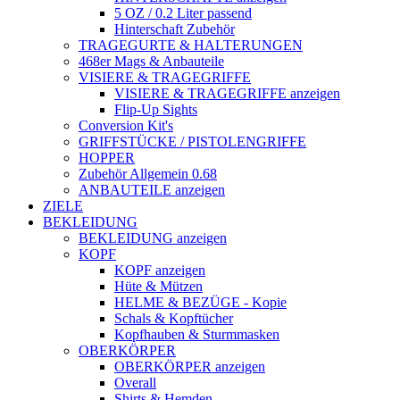
5 OZ / 0.2 Liter passend
Hinterschaft Zubehör
TRAGEGURTE & HALTERUNGEN
468er Mags & Anbauteile
VISIERE & TRAGEGRIFFE
VISIERE & TRAGEGRIFFE anzeigen
Flip-Up Sights
Conversion Kit's
GRIFFSTÜCKE / PISTOLENGRIFFE
HOPPER
Zubehör Allgemein 0.68
ANBAUTEILE anzeigen
ZIELE
BEKLEIDUNG
BEKLEIDUNG anzeigen
KOPF
KOPF anzeigen
Hüte & Mützen
HELME & BEZÜGE - Kopie
Schals & Kopftücher
Kopfhauben & Sturmmasken
OBERKÖRPER
OBERKÖRPER anzeigen
Overall
Shirts & Hemden