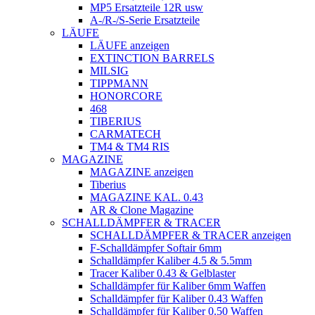
MP5 Ersatzteile 12R usw
A-/R-/S-Serie Ersatzteile
LÄUFE
LÄUFE anzeigen
EXTINCTION BARRELS
MILSIG
TIPPMANN
HONORCORE
468
TIBERIUS
CARMATECH
TM4 & TM4 RIS
MAGAZINE
MAGAZINE anzeigen
Tiberius
MAGAZINE KAL. 0.43
AR & Clone Magazine
SCHALLDÄMPFER & TRACER
SCHALLDÄMPFER & TRACER anzeigen
F-Schalldämpfer Softair 6mm
Schalldämpfer Kaliber 4.5 & 5.5mm
Tracer Kaliber 0.43 & Gelblaster
Schalldämpfer für Kaliber 6mm Waffen
Schalldämpfer für Kaliber 0.43 Waffen
Schalldämpfer für Kaliber 0.50 Waffen