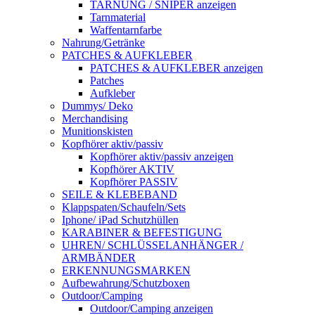
TARNUNG / SNIPER anzeigen
Tarnmaterial
Waffentarnfarbe
Nahrung/Getränke
PATCHES & AUFKLEBER
PATCHES & AUFKLEBER anzeigen
Patches
Aufkleber
Dummys/ Deko
Merchandising
Munitionskisten
Kopfhörer aktiv/passiv
Kopfhörer aktiv/passiv anzeigen
Kopfhörer AKTIV
Kopfhörer PASSIV
SEILE & KLEBEBAND
Klappspaten/Schaufeln/Sets
Iphone/ iPad Schutzhüllen
KARABINER & BEFESTIGUNG
UHREN/ SCHLÜSSELANHÄNGER /
ARMBÄNDER
ERKENNUNGSMARKEN
Aufbewahrung/Schutzboxen
Outdoor/Camping
Outdoor/Camping anzeigen