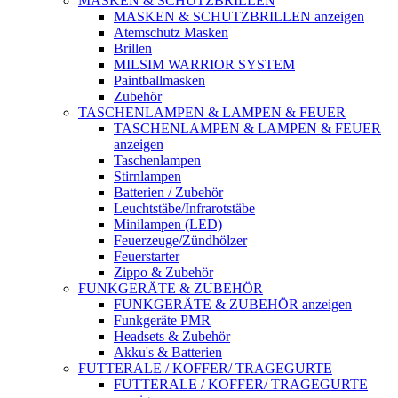
MASKEN & SCHUTZBRILLEN
MASKEN & SCHUTZBRILLEN anzeigen
Atemschutz Masken
Brillen
MILSIM WARRIOR SYSTEM
Paintballmasken
Zubehör
TASCHENLAMPEN & LAMPEN & FEUER
TASCHENLAMPEN & LAMPEN & FEUER
anzeigen
Taschenlampen
Stirnlampen
Batterien / Zubehör
Leuchtstäbe/Infrarotstäbe
Minilampen (LED)
Feuerzeuge/Zündhölzer
Feuerstarter
Zippo & Zubehör
FUNKGERÄTE & ZUBEHÖR
FUNKGERÄTE & ZUBEHÖR anzeigen
Funkgeräte PMR
Headsets & Zubehör
Akku's & Batterien
FUTTERALE / KOFFER/ TRAGEGURTE
FUTTERALE / KOFFER/ TRAGEGURTE