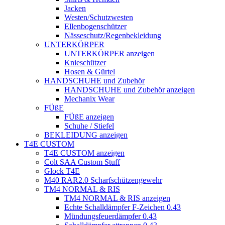
Jacken
Westen/Schutzwesten
Ellenbogenschützer
Nässeschutz/Regenbekleidung
UNTERKÖRPER
UNTERKÖRPER anzeigen
Knieschützer
Hosen & Gürtel
HANDSCHUHE und Zubehör
HANDSCHUHE und Zubehör anzeigen
Mechanix Wear
FÜßE
FÜßE anzeigen
Schuhe / Stiefel
BEKLEIDUNG anzeigen
T4E CUSTOM
T4E CUSTOM anzeigen
Colt SAA Custom Stuff
Glock T4E
M40 RAR2.0 Scharfschützengewehr
TM4 NORMAL & RIS
TM4 NORMAL & RIS anzeigen
Echte Schalldämpfer F-Zeichen 0.43
Mündungsfeuerdämpfer 0.43