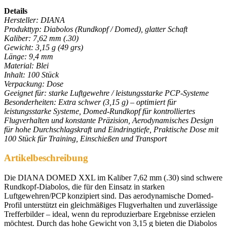
Details
Hersteller: DIANA
Produkttyp: Diabolos (Rundkopf / Domed), glatter Schaft
Kaliber: 7,62 mm (.30)
Gewicht: 3,15 g (49 grs)
Länge: 9,4 mm
Material: Blei
Inhalt: 100 Stück
Verpackung: Dose
Geeignet für: starke Luftgewehre / leistungsstarke PCP-Systeme
Besonderheiten: Extra schwer (3,15 g) – optimiert für
leistungsstarke Systeme, Domed-Rundkopf für kontrolliertes
Flugverhalten und konstante Präzision, Aerodynamisches Design
für hohe Durchschlagskraft und Eindringtiefe, Praktische Dose mit
100 Stück für Training, Einschießen und Transport
Artikelbeschreibung
Die DIANA DOMED XXL im Kaliber 7,62 mm (.30) sind schwere
Rundkopf-Diabolos, die für den Einsatz in starken
Luftgewehren/PCP konzipiert sind. Das aerodynamische Domed-
Profil unterstützt ein gleichmäßiges Flugverhalten und zuverlässige
Trefferbilder – ideal, wenn du reproduzierbare Ergebnisse erzielen
möchtest. Durch das hohe Gewicht von 3,15 g bieten die Diabolos