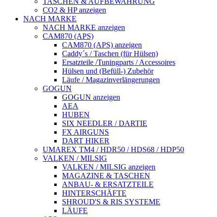
TASCHEN & AUFBEWAHRUNG
CO2 & HP anzeigen
NACH MARKE
NACH MARKE anzeigen
CAM870 (APS)
CAM870 (APS) anzeigen
Caddy´s / Taschen (für Hülsen)
Ersatzteile /Tuningparts / Accessoires
Hülsen und (Befüll-) Zubehör
Läufe / Magazinverlängerungen
GOGUN
GOGUN anzeigen
AEA
HUBEN
SIX NEEDLER / DARTIE
FX AIRGUNS
DART HIKER
UMAREX TM4 / HDR50 / HDS68 / HDP50
VALKEN / MILSIG
VALKEN / MILSIG anzeigen
MAGAZINE & TASCHEN
ANBAU- & ERSATZTEILE
HINTERSCHÄFTE
SHROUD'S & RIS SYSTEME
LÄUFE