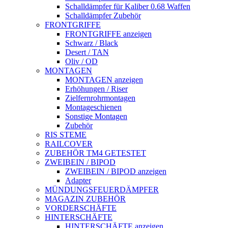
Schalldämpfer für Kaliber 0.68 Waffen
Schalldämpfer Zubehör
FRONTGRIFFE
FRONTGRIFFE anzeigen
Schwarz / Black
Desert / TAN
Oliv / OD
MONTAGEN
MONTAGEN anzeigen
Erhöhungen / Riser
Zielfernrohrmontagen
Montageschienen
Sonstige Montagen
Zubehör
RIS STEME
RAILCOVER
ZUBEHÖR TM4 GETESTET
ZWEIBEIN / BIPOD
ZWEIBEIN / BIPOD anzeigen
Adapter
MÜNDUNGSFEUERDÄMPFER
MAGAZIN ZUBEHÖR
VORDERSCHÄFTE
HINTERSCHÄFTE
HINTERSCHÄFTE anzeigen