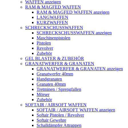
WAFFEN anzeigen
RAM & MAGFED WAFFEN
RAM & MAGFED WAFFEN anzeigen
LANGWAFFEN
KURZWAFFEN
SCHRECKSCHUSSWAFFEN
SCHRECKSCHUSSWAFFEN anzeigen
Maschinenpistolen
Pistolen
Revolver
Zubehör
GEL BLASTER & ZUBEHÖR
GRANATWERFER & GRANATEN
GRANATWERFER & GRANATEN anzeigen
Granatwerfer 40mm
Handgranaten
Granaten 40mm
Tretminen / Sprengfallen
Mörser
Zubehör
SOFTAIR / AIRSOFT WAFFEN
SOFTAIR / AIRSOFT WAFFEN anzeigen
Softair Pistolen / Revolver
Softair Gewehre
Schalldämpfer Attrappen