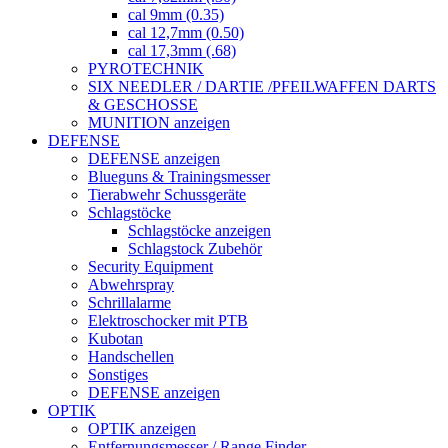
cal 9mm (0.35)
cal 12,7mm (0.50)
cal 17,3mm (.68)
PYROTECHNIK
SIX NEEDLER / DARTIE /PFEILWAFFEN DARTS
& GESCHOSSE
MUNITION anzeigen
DEFENSE
DEFENSE anzeigen
Blueguns & Trainingsmesser
Tierabwehr Schussgeräte
Schlagstöcke
Schlagstöcke anzeigen
Schlagstock Zubehör
Security Equipment
Abwehrspray
Schrillalarme
Elektroschocker mit PTB
Kubotan
Handschellen
Sonstiges
DEFENSE anzeigen
OPTIK
OPTIK anzeigen
Entfernungsmesser / Range Finder