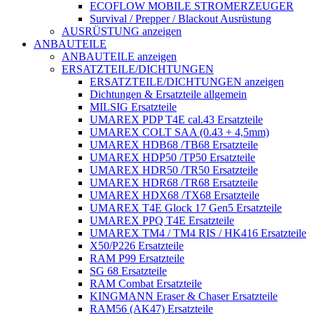
ECOFLOW MOBILE STROMERZEUGER
Survival / Prepper / Blackout Ausrüstung
AUSRÜSTUNG anzeigen
ANBAUTEILE
ANBAUTEILE anzeigen
ERSATZTEILE/DICHTUNGEN
ERSATZTEILE/DICHTUNGEN anzeigen
Dichtungen & Ersatzteile allgemein
MILSIG Ersatzteile
UMAREX PDP T4E cal.43 Ersatzteile
UMAREX COLT SAA (0.43 + 4,5mm)
UMAREX HDB68 /TB68 Ersatzteile
UMAREX HDP50 /TP50 Ersatzteile
UMAREX HDR50 /TR50 Ersatzteile
UMAREX HDR68 /TR68 Ersatzteile
UMAREX HDX68 /TX68 Ersatzteile
UMAREX T4E Glock 17 Gen5 Ersatzteile
UMAREX PPQ T4E Ersatzteile
UMAREX TM4 / TM4 RIS / HK416 Ersatzteile
X50/P226 Ersatzteile
RAM P99 Ersatzteile
SG 68 Ersatzteile
RAM Combat Ersatzteile
KINGMANN Eraser & Chaser Ersatzteile
RAM56 (AK47) Ersatzteile