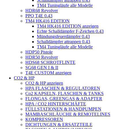
Schalldämpfer attrappen 0.43
TM4 Tuningläufe alle Modelle
HDR68 Revolver
PPQ T4E 0.43
TM4 HK416 EDITION
TM4 HK416 EDITION anzeigen
Echte Schalldämpfer F-Zeichen 0.43
Mündungsfeuerdämpfer 0.43
Schalldämpfer attrappen 0.43
TM4 Tuningläufe alle Modelle
HDP50 Pistole
HDR50 Revolver
HDS68 SCHROTFLINTE
SG68 GEN I & II
T4E CUSTOM anzeigen
CO2 & HP
CO2 & HP anzeigen
HPA FLASCHEN & REGULATOREN
Co2 KAPSELN, FLASCHEN & TANKS
FLONGAS, GREENGAS & ADAPTER
HPA / CO2 HINTERSCHÄFTE
FÜLLSTATIONEN & HANDPUMPEN
MAMBASCHLÄUCHE & REMOTELINES
KOMPRESSOREN
DICHTUNGEN & ERSATZTEILE