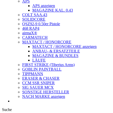
APS
APS anzeigen
MAGAZINE KAL. 0.43
COLT SAA.43
SOLIDCORE
QSZ92-9 0.50er Pistole
468 RAP4
airmaX®
CARMATECH
MAXTACT / HONORCORE
MAXTACT / HONORCORE anzeigen
ANBAU- & ERSATZTEILE
MAGAZINE & BUNDLES
LÄUFE
FIRST STRIKE (Tiberius Arms)
GOBLIN PAINTBALL
TIPPMANN
ERASER & CHASER
CCM SSR SNIPER
SIG SAUER MCX
SONSTIGE HERSTELLER
NACH MARKE anzeigen
Suche