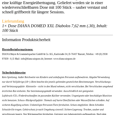
eine kräftige Energieübertragung. Geliefert werden sie in einer
wiederverschließbaren Dose mit 100 Stück – sauber verstaut und
schnell griffbereit für längere Sessions.
Lieferumfang
1× Dose DIANA DOMED XXL Diabolos 7,62 mm (.30), Inhalt:
100 Stück
Information Produktsicherheit
Herstellerinformationen:
DIANA Mayer & Grammelspacher GmbH & Co. KG, Karlstraße 34, D-76437 Rastatt, Telefon: +49 (0) 2938
97839 - 0, E-Mail: info@diana-airguns.de, Internet: www.diana-airguns.de
Sicherheitshinweise
Kein Spielzeug. Außer Reichweite von Kindern und unbefugten Personen aufbewahren. Abgabe/Verwendung
nur durch Volljährige (18+). Bitte beachte die jeweils geltenden gesetzlichen Bestimmungen. Verschluckungs-
und Verletzungsgefahr: Kleinteile – nicht in den Mund nehmen, nicht verschlucken. Bei Verschlucken umgehend
ärztlichen Rat einholen. Nur bestimmungsgemäß verwenden: Ausschließlich mit geeigneten
Luftdruck-/CO₂-/Federdruckwaffen im passenden Kaliber verwenden. Ungeeignete oder beschädigte Munition
nicht benutzen. Schuss-/Rückprallgefahr: Niemals auf harte Oberflächen oder Wasserflächen schießen. Auf
sicheren Kugelfang achten. Unbeteiligte Personen/Tiere fernhalten. Schutz empfohlen: Beim Schießen
Schutzbrille tragen. Gehörschutz je nach Umgebung sinnvoll. Sichere Lagerung: Trocken, sauber und
verschlossen lagern. Von Wärmequellen fernhalten. Getrennt von Lebensmitteln aufbewahren. Nach dem