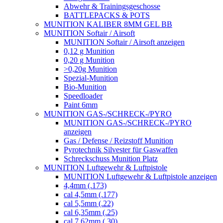
Abwehr & Trainingsgeschosse
BATTLEPACKS & POTS
MUNITION KALIBER 8MM GEL BB
MUNITION Softair / Airsoft
MUNITION Softair / Airsoft anzeigen
0,12 g Munition
0,20 g Munition
>0,20g Munition
Spezial-Munition
Bio-Munition
Speedloader
Paint 6mm
MUNITION GAS-/SCHRECK-/PYRO
MUNITION GAS-/SCHRECK-/PYRO
anzeigen
Gas / Defense / Reizstoff Munition
Pyrotechnik Silvester für Gaswaffen
Schreckschuss Munition Platz
MUNITION Luftgewehr & Luftpistole
MUNITION Luftgewehr & Luftpistole anzeigen
4,4mm (.173)
cal 4,5mm (.177)
cal 5,5mm (.22)
cal 6,35mm (.25)
cal 7,62mm (.30)