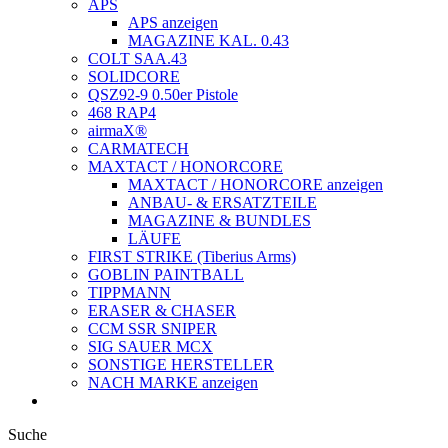
APS
APS anzeigen
MAGAZINE KAL. 0.43
COLT SAA.43
SOLIDCORE
QSZ92-9 0.50er Pistole
468 RAP4
airmaX®
CARMATECH
MAXTACT / HONORCORE
MAXTACT / HONORCORE anzeigen
ANBAU- & ERSATZTEILE
MAGAZINE & BUNDLES
LÄUFE
FIRST STRIKE (Tiberius Arms)
GOBLIN PAINTBALL
TIPPMANN
ERASER & CHASER
CCM SSR SNIPER
SIG SAUER MCX
SONSTIGE HERSTELLER
NACH MARKE anzeigen
Suche