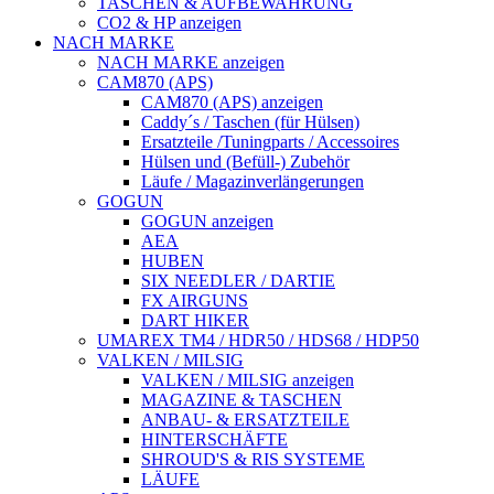
TASCHEN & AUFBEWAHRUNG
CO2 & HP anzeigen
NACH MARKE
NACH MARKE anzeigen
CAM870 (APS)
CAM870 (APS) anzeigen
Caddy´s / Taschen (für Hülsen)
Ersatzteile /Tuningparts / Accessoires
Hülsen und (Befüll-) Zubehör
Läufe / Magazinverlängerungen
GOGUN
GOGUN anzeigen
AEA
HUBEN
SIX NEEDLER / DARTIE
FX AIRGUNS
DART HIKER
UMAREX TM4 / HDR50 / HDS68 / HDP50
VALKEN / MILSIG
VALKEN / MILSIG anzeigen
MAGAZINE & TASCHEN
ANBAU- & ERSATZTEILE
HINTERSCHÄFTE
SHROUD'S & RIS SYSTEME
LÄUFE