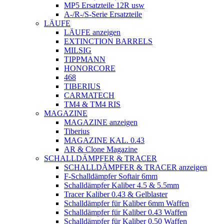
MP5 Ersatzteile 12R usw
A-/R-/S-Serie Ersatzteile
LÄUFE
LÄUFE anzeigen
EXTINCTION BARRELS
MILSIG
TIPPMANN
HONORCORE
468
TIBERIUS
CARMATECH
TM4 & TM4 RIS
MAGAZINE
MAGAZINE anzeigen
Tiberius
MAGAZINE KAL. 0.43
AR & Clone Magazine
SCHALLDÄMPFER & TRACER
SCHALLDÄMPFER & TRACER anzeigen
F-Schalldämpfer Softair 6mm
Schalldämpfer Kaliber 4.5 & 5.5mm
Tracer Kaliber 0.43 & Gelblaster
Schalldämpfer für Kaliber 6mm Waffen
Schalldämpfer für Kaliber 0.43 Waffen
Schalldämpfer für Kaliber 0.50 Waffen