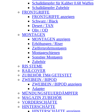
Schalldämpfer für Kaliber 0.68 Waffen
Schalldämpfer Zubehör
FRONTGRIFFE
FRONTGRIFFE anzeigen
Schwarz / Black
Desert / TAN
Oliv / OD
MONTAGEN
MONTAGEN anzeigen
Erhöhungen / Riser
Zielfernrohrmontagen
Montageschienen
Sonstige Montagen
Zubehör
RIS STEME
RAILCOVER
ZUBEHÖR TM4 GETESTET
ZWEIBEIN / BIPOD
ZWEIBEIN / BIPOD anzeigen
Adapter
MÜNDUNGSFEUERDÄMPFER
MAGAZIN ZUBEHÖR
VORDERSCHÄFTE
HINTERSCHÄFTE
HINTERSCHÄFTE anzeigen