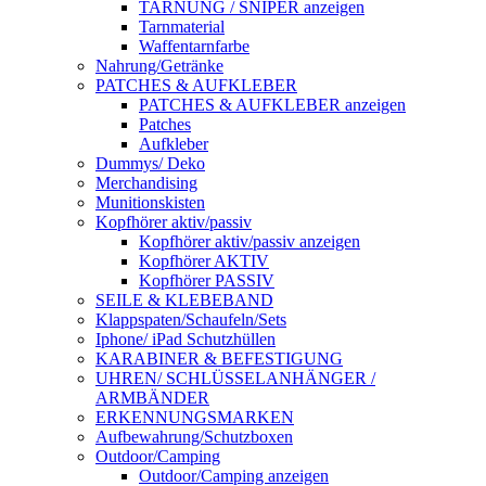
TARNUNG / SNIPER anzeigen
Tarnmaterial
Waffentarnfarbe
Nahrung/Getränke
PATCHES & AUFKLEBER
PATCHES & AUFKLEBER anzeigen
Patches
Aufkleber
Dummys/ Deko
Merchandising
Munitionskisten
Kopfhörer aktiv/passiv
Kopfhörer aktiv/passiv anzeigen
Kopfhörer AKTIV
Kopfhörer PASSIV
SEILE & KLEBEBAND
Klappspaten/Schaufeln/Sets
Iphone/ iPad Schutzhüllen
KARABINER & BEFESTIGUNG
UHREN/ SCHLÜSSELANHÄNGER /
ARMBÄNDER
ERKENNUNGSMARKEN
Aufbewahrung/Schutzboxen
Outdoor/Camping
Outdoor/Camping anzeigen