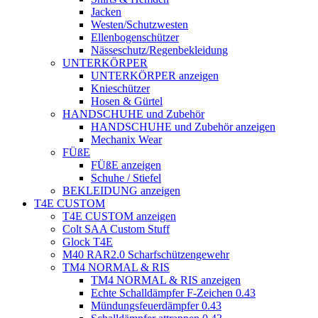
Jacken
Westen/Schutzwesten
Ellenbogenschützer
Nässeschutz/Regenbekleidung
UNTERKÖRPER
UNTERKÖRPER anzeigen
Knieschützer
Hosen & Gürtel
HANDSCHUHE und Zubehör
HANDSCHUHE und Zubehör anzeigen
Mechanix Wear
FÜßE
FÜßE anzeigen
Schuhe / Stiefel
BEKLEIDUNG anzeigen
T4E CUSTOM
T4E CUSTOM anzeigen
Colt SAA Custom Stuff
Glock T4E
M40 RAR2.0 Scharfschützengewehr
TM4 NORMAL & RIS
TM4 NORMAL & RIS anzeigen
Echte Schalldämpfer F-Zeichen 0.43
Mündungsfeuerdämpfer 0.43