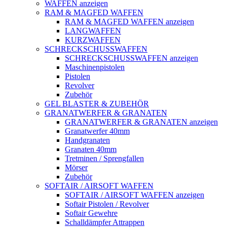
WAFFEN anzeigen
RAM & MAGFED WAFFEN
RAM & MAGFED WAFFEN anzeigen
LANGWAFFEN
KURZWAFFEN
SCHRECKSCHUSSWAFFEN
SCHRECKSCHUSSWAFFEN anzeigen
Maschinenpistolen
Pistolen
Revolver
Zubehör
GEL BLASTER & ZUBEHÖR
GRANATWERFER & GRANATEN
GRANATWERFER & GRANATEN anzeigen
Granatwerfer 40mm
Handgranaten
Granaten 40mm
Tretminen / Sprengfallen
Mörser
Zubehör
SOFTAIR / AIRSOFT WAFFEN
SOFTAIR / AIRSOFT WAFFEN anzeigen
Softair Pistolen / Revolver
Softair Gewehre
Schalldämpfer Attrappen