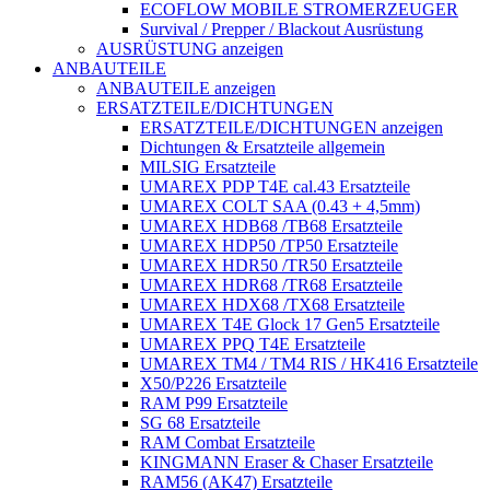
ECOFLOW MOBILE STROMERZEUGER
Survival / Prepper / Blackout Ausrüstung
AUSRÜSTUNG anzeigen
ANBAUTEILE
ANBAUTEILE anzeigen
ERSATZTEILE/DICHTUNGEN
ERSATZTEILE/DICHTUNGEN anzeigen
Dichtungen & Ersatzteile allgemein
MILSIG Ersatzteile
UMAREX PDP T4E cal.43 Ersatzteile
UMAREX COLT SAA (0.43 + 4,5mm)
UMAREX HDB68 /TB68 Ersatzteile
UMAREX HDP50 /TP50 Ersatzteile
UMAREX HDR50 /TR50 Ersatzteile
UMAREX HDR68 /TR68 Ersatzteile
UMAREX HDX68 /TX68 Ersatzteile
UMAREX T4E Glock 17 Gen5 Ersatzteile
UMAREX PPQ T4E Ersatzteile
UMAREX TM4 / TM4 RIS / HK416 Ersatzteile
X50/P226 Ersatzteile
RAM P99 Ersatzteile
SG 68 Ersatzteile
RAM Combat Ersatzteile
KINGMANN Eraser & Chaser Ersatzteile
RAM56 (AK47) Ersatzteile