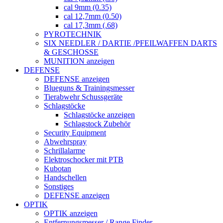
cal 9mm (0.35)
cal 12,7mm (0.50)
cal 17,3mm (.68)
PYROTECHNIK
SIX NEEDLER / DARTIE /PFEILWAFFEN DARTS
& GESCHOSSE
MUNITION anzeigen
DEFENSE
DEFENSE anzeigen
Blueguns & Trainingsmesser
Tierabwehr Schussgeräte
Schlagstöcke
Schlagstöcke anzeigen
Schlagstock Zubehör
Security Equipment
Abwehrspray
Schrillalarme
Elektroschocker mit PTB
Kubotan
Handschellen
Sonstiges
DEFENSE anzeigen
OPTIK
OPTIK anzeigen
Entfernungsmesser / Range Finder