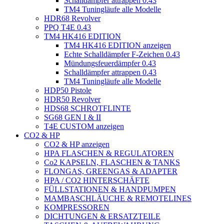
Schalldämpfer attrappen 0.43
TM4 Tuningläufe alle Modelle
HDR68 Revolver
PPQ T4E 0.43
TM4 HK416 EDITION
TM4 HK416 EDITION anzeigen
Echte Schalldämpfer F-Zeichen 0.43
Mündungsfeuerdämpfer 0.43
Schalldämpfer attrappen 0.43
TM4 Tuningläufe alle Modelle
HDP50 Pistole
HDR50 Revolver
HDS68 SCHROTFLINTE
SG68 GEN I & II
T4E CUSTOM anzeigen
CO2 & HP
CO2 & HP anzeigen
HPA FLASCHEN & REGULATOREN
Co2 KAPSELN, FLASCHEN & TANKS
FLONGAS, GREENGAS & ADAPTER
HPA / CO2 HINTERSCHÄFTE
FÜLLSTATIONEN & HANDPUMPEN
MAMBASCHLÄUCHE & REMOTELINES
KOMPRESSOREN
DICHTUNGEN & ERSATZTEILE