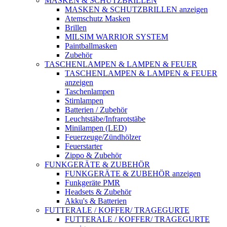
MASKEN & SCHUTZBRILLEN
MASKEN & SCHUTZBRILLEN anzeigen
Atemschutz Masken
Brillen
MILSIM WARRIOR SYSTEM
Paintballmasken
Zubehör
TASCHENLAMPEN & LAMPEN & FEUER
TASCHENLAMPEN & LAMPEN & FEUER
anzeigen
Taschenlampen
Stirnlampen
Batterien / Zubehör
Leuchtstäbe/Infrarotstäbe
Minilampen (LED)
Feuerzeuge/Zündhölzer
Feuerstarter
Zippo & Zubehör
FUNKGERÄTE & ZUBEHÖR
FUNKGERÄTE & ZUBEHÖR anzeigen
Funkgeräte PMR
Headsets & Zubehör
Akku's & Batterien
FUTTERALE / KOFFER/ TRAGEGURTE
FUTTERALE / KOFFER/ TRAGEGURTE