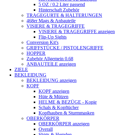
5 OZ / 0.2 Liter passend
Hinterschaft Zubehör
TRAGEGURTE & HALTERUNGEN
468er Mags & Anbauteile
VISIERE & TRAGEGRIFFE
VISIERE & TRAGEGRIFFE anzeigen
Flip-Up Sights
Conversion Kit's
GRIFFSTÜCKE / PISTOLENGRIFFE
HOPPER
Zubehör Allgemein 0.68
ANBAUTEILE anzeigen
ZIELE
BEKLEIDUNG
BEKLEIDUNG anzeigen
KOPF
KOPF anzeigen
Hüte & Mützen
HELME & BEZÜGE - Kopie
Schals & Kopftücher
Kopfhauben & Sturmmasken
OBERKÖRPER
OBERKÖRPER anzeigen
Overall
Shirts & Hemden