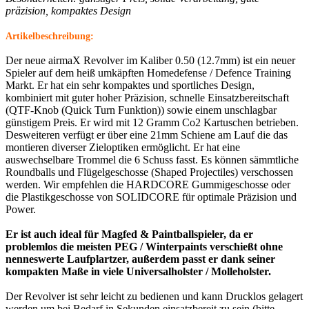
präzision, kompaktes Design
Artikelbeschreibung:
Der neue airmaX Revolver im Kaliber 0.50 (12.7mm) ist ein neuer
Spieler auf dem heiß umkäpften Homedefense / Defence Training
Markt. Er hat ein sehr kompaktes und sportliches Design,
kombiniert mit guter hoher Präzision, schnelle Einsatzbereitschaft
(QTF-Knob (Quick Turn Funktion)) sowie einem unschlagbar
günstigem Preis. Er wird mit 12 Gramm Co2 Kartuschen betrieben.
Desweiteren verfügt er über eine 21mm Schiene am Lauf die das
montieren diverser Zieloptiken ermöglicht. Er hat eine
auswechselbare Trommel die 6 Schuss fasst. Es können sämmtliche
Roundballs und Flügelgeschosse (Shaped Projectiles) verschossen
werden. Wir empfehlen die HARDCORE Gummigeschosse oder
die Plastikgeschosse von SOLIDCORE für optimale Präzision und
Power.
Er ist auch ideal für Magfed & Paintballspieler, da er
problemlos die meisten PEG / Winterpaints verschießt ohne
nenneswerte Laufplartzer, außerdem passt er dank seiner
kompakten Maße in viele Universalholster / Molleholster.
Der Revolver ist sehr leicht zu bedienen und kann Drucklos gelagert
werden um bei Bedarf in Sekunden einsatzbereit zu sein (bitte