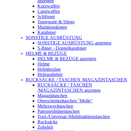
anzeigen
Kurzwaffen
Langwaffen
Schlösser
Tragegurte & Slings
Munitionskisten
Karabiner
SONSTIGE AUSRÜSTUNG
SONSTIGE AUSRÜSTUNG anzeigen
S-Biner - Doppelkarabiner
HELME & BEZÜGE
HELME & BEZÜGE anzeigen
Helme
Helmbezüge
Helmzubehör
RUCKSÄCKE / TASCHEN /MAGAZINTASCHEN
RUCKSÄCKE / TASCHEN
/MAGAZINTASCHEN anzeigen
Magazintaschen
Oberschenkeltaschen "Molle"
Mehrzwecktaschen
Patronenhülsentaschen
Tool-/Universal-/Multifunktionstaschen
Rucksäcke
Zubehör