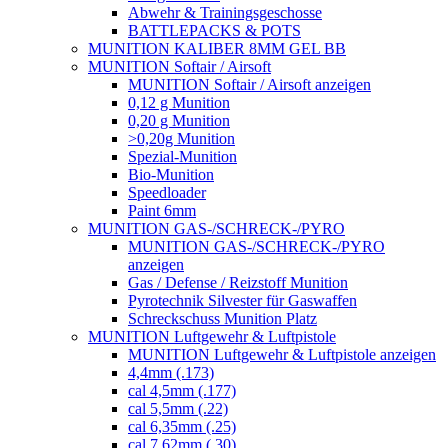
Abwehr & Trainingsgeschosse
BATTLEPACKS & POTS
MUNITION KALIBER 8MM GEL BB
MUNITION Softair / Airsoft
MUNITION Softair / Airsoft anzeigen
0,12 g Munition
0,20 g Munition
>0,20g Munition
Spezial-Munition
Bio-Munition
Speedloader
Paint 6mm
MUNITION GAS-/SCHRECK-/PYRO
MUNITION GAS-/SCHRECK-/PYRO
anzeigen
Gas / Defense / Reizstoff Munition
Pyrotechnik Silvester für Gaswaffen
Schreckschuss Munition Platz
MUNITION Luftgewehr & Luftpistole
MUNITION Luftgewehr & Luftpistole anzeigen
4,4mm (.173)
cal 4,5mm (.177)
cal 5,5mm (.22)
cal 6,35mm (.25)
cal 7,62mm (.30)