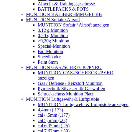
Abwehr & Trainingsgeschosse
BATTLEPACKS & POTS
MUNITION KALIBER 8MM GEL BB
MUNITION Softair / Airsoft
MUNITION Softair / Airsoft anzeigen
0,12 g Munition
0,20 g Munition
>0,20g Munition
Spezial-Munition
Bio-Munition
Speedloader
Paint 6mm
MUNITION GAS-/SCHRECK-/PYRO
MUNITION GAS-/SCHRECK-/PYRO
anzeigen
Gas / Defense / Reizstoff Munition
Pyrotechnik Silvester für Gaswaffen
Schreckschuss Munition Platz
MUNITION Luftgewehr & Luftpistole
MUNITION Luftgewehr & Luftpistole anzeigen
4,4mm (.173)
cal 4,5mm (.177)
cal 5,5mm (.22)
cal 6,35mm (.25)
cal 7,62mm (.30)