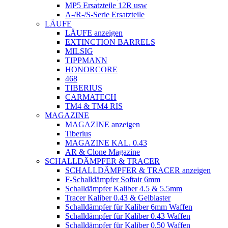
MP5 Ersatzteile 12R usw
A-/R-/S-Serie Ersatzteile
LÄUFE
LÄUFE anzeigen
EXTINCTION BARRELS
MILSIG
TIPPMANN
HONORCORE
468
TIBERIUS
CARMATECH
TM4 & TM4 RIS
MAGAZINE
MAGAZINE anzeigen
Tiberius
MAGAZINE KAL. 0.43
AR & Clone Magazine
SCHALLDÄMPFER & TRACER
SCHALLDÄMPFER & TRACER anzeigen
F-Schalldämpfer Softair 6mm
Schalldämpfer Kaliber 4.5 & 5.5mm
Tracer Kaliber 0.43 & Gelblaster
Schalldämpfer für Kaliber 6mm Waffen
Schalldämpfer für Kaliber 0.43 Waffen
Schalldämpfer für Kaliber 0.50 Waffen