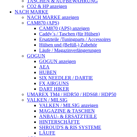
TASCHEN & AUFBEWAHRUNG
CO2 & HP anzeigen
NACH MARKE
NACH MARKE anzeigen
CAM870 (APS)
CAM870 (APS) anzeigen
Caddy´s / Taschen (für Hülsen)
Ersatzteile /Tuningparts / Accessoires
Hülsen und (Befüll-) Zubehör
Läufe / Magazinverlängerungen
GOGUN
GOGUN anzeigen
AEA
HUBEN
SIX NEEDLER / DARTIE
FX AIRGUNS
DART HIKER
UMAREX TM4 / HDR50 / HDS68 / HDP50
VALKEN / MILSIG
VALKEN / MILSIG anzeigen
MAGAZINE & TASCHEN
ANBAU- & ERSATZTEILE
HINTERSCHÄFTE
SHROUD'S & RIS SYSTEME
LÄUFE