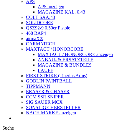
APS
APS anzeigen
MAGAZINE KAL. 0.43
COLT SAA.43
SOLIDCORE
QSZ92-9 0.50er Pistole
468 RAP4
airmaX®
CARMATECH
MAXTACT / HONORCORE
MAXTACT / HONORCORE anzeigen
ANBAU- & ERSATZTEILE
MAGAZINE & BUNDLES
LÄUFE
FIRST STRIKE (Tiberius Arms)
GOBLIN PAINTBALL
TIPPMANN
ERASER & CHASER
CCM SSR SNIPER
SIG SAUER MCX
SONSTIGE HERSTELLER
NACH MARKE anzeigen
Suche