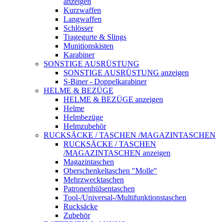
anzeigen
Kurzwaffen
Langwaffen
Schlösser
Tragegurte & Slings
Munitionskisten
Karabiner
SONSTIGE AUSRÜSTUNG
SONSTIGE AUSRÜSTUNG anzeigen
S-Biner - Doppelkarabiner
HELME & BEZÜGE
HELME & BEZÜGE anzeigen
Helme
Helmbezüge
Helmzubehör
RUCKSÄCKE / TASCHEN /MAGAZINTASCHEN
RUCKSÄCKE / TASCHEN
/MAGAZINTASCHEN anzeigen
Magazintaschen
Oberschenkeltaschen "Molle"
Mehrzwecktaschen
Patronenhülsentaschen
Tool-/Universal-/Multifunktionstaschen
Rucksäcke
Zubehör