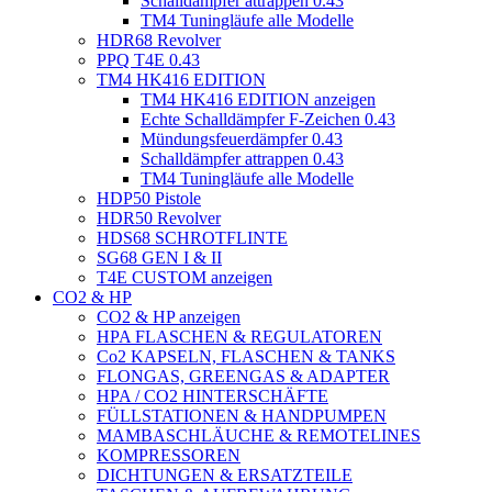
Schalldämpfer attrappen 0.43
TM4 Tuningläufe alle Modelle
HDR68 Revolver
PPQ T4E 0.43
TM4 HK416 EDITION
TM4 HK416 EDITION anzeigen
Echte Schalldämpfer F-Zeichen 0.43
Mündungsfeuerdämpfer 0.43
Schalldämpfer attrappen 0.43
TM4 Tuningläufe alle Modelle
HDP50 Pistole
HDR50 Revolver
HDS68 SCHROTFLINTE
SG68 GEN I & II
T4E CUSTOM anzeigen
CO2 & HP
CO2 & HP anzeigen
HPA FLASCHEN & REGULATOREN
Co2 KAPSELN, FLASCHEN & TANKS
FLONGAS, GREENGAS & ADAPTER
HPA / CO2 HINTERSCHÄFTE
FÜLLSTATIONEN & HANDPUMPEN
MAMBASCHLÄUCHE & REMOTELINES
KOMPRESSOREN
DICHTUNGEN & ERSATZTEILE