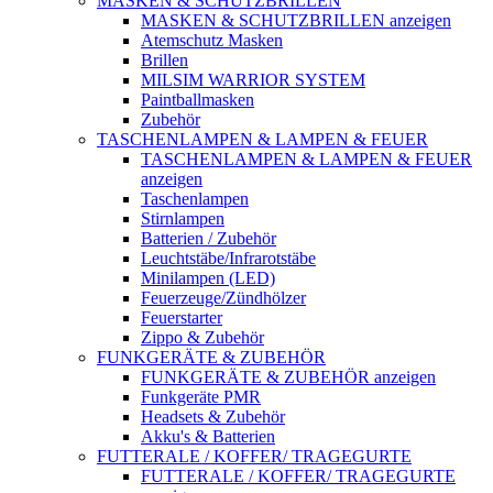
MASKEN & SCHUTZBRILLEN
MASKEN & SCHUTZBRILLEN anzeigen
Atemschutz Masken
Brillen
MILSIM WARRIOR SYSTEM
Paintballmasken
Zubehör
TASCHENLAMPEN & LAMPEN & FEUER
TASCHENLAMPEN & LAMPEN & FEUER
anzeigen
Taschenlampen
Stirnlampen
Batterien / Zubehör
Leuchtstäbe/Infrarotstäbe
Minilampen (LED)
Feuerzeuge/Zündhölzer
Feuerstarter
Zippo & Zubehör
FUNKGERÄTE & ZUBEHÖR
FUNKGERÄTE & ZUBEHÖR anzeigen
Funkgeräte PMR
Headsets & Zubehör
Akku's & Batterien
FUTTERALE / KOFFER/ TRAGEGURTE
FUTTERALE / KOFFER/ TRAGEGURTE