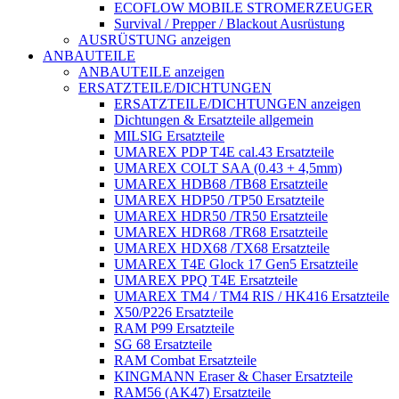
ECOFLOW MOBILE STROMERZEUGER
Survival / Prepper / Blackout Ausrüstung
AUSRÜSTUNG anzeigen
ANBAUTEILE
ANBAUTEILE anzeigen
ERSATZTEILE/DICHTUNGEN
ERSATZTEILE/DICHTUNGEN anzeigen
Dichtungen & Ersatzteile allgemein
MILSIG Ersatzteile
UMAREX PDP T4E cal.43 Ersatzteile
UMAREX COLT SAA (0.43 + 4,5mm)
UMAREX HDB68 /TB68 Ersatzteile
UMAREX HDP50 /TP50 Ersatzteile
UMAREX HDR50 /TR50 Ersatzteile
UMAREX HDR68 /TR68 Ersatzteile
UMAREX HDX68 /TX68 Ersatzteile
UMAREX T4E Glock 17 Gen5 Ersatzteile
UMAREX PPQ T4E Ersatzteile
UMAREX TM4 / TM4 RIS / HK416 Ersatzteile
X50/P226 Ersatzteile
RAM P99 Ersatzteile
SG 68 Ersatzteile
RAM Combat Ersatzteile
KINGMANN Eraser & Chaser Ersatzteile
RAM56 (AK47) Ersatzteile