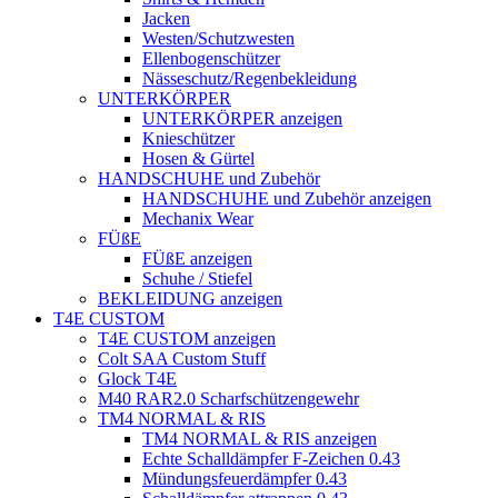
Jacken
Westen/Schutzwesten
Ellenbogenschützer
Nässeschutz/Regenbekleidung
UNTERKÖRPER
UNTERKÖRPER anzeigen
Knieschützer
Hosen & Gürtel
HANDSCHUHE und Zubehör
HANDSCHUHE und Zubehör anzeigen
Mechanix Wear
FÜßE
FÜßE anzeigen
Schuhe / Stiefel
BEKLEIDUNG anzeigen
T4E CUSTOM
T4E CUSTOM anzeigen
Colt SAA Custom Stuff
Glock T4E
M40 RAR2.0 Scharfschützengewehr
TM4 NORMAL & RIS
TM4 NORMAL & RIS anzeigen
Echte Schalldämpfer F-Zeichen 0.43
Mündungsfeuerdämpfer 0.43