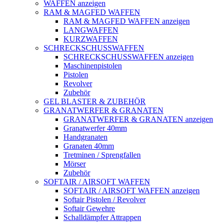
WAFFEN anzeigen
RAM & MAGFED WAFFEN
RAM & MAGFED WAFFEN anzeigen
LANGWAFFEN
KURZWAFFEN
SCHRECKSCHUSSWAFFEN
SCHRECKSCHUSSWAFFEN anzeigen
Maschinenpistolen
Pistolen
Revolver
Zubehör
GEL BLASTER & ZUBEHÖR
GRANATWERFER & GRANATEN
GRANATWERFER & GRANATEN anzeigen
Granatwerfer 40mm
Handgranaten
Granaten 40mm
Tretminen / Sprengfallen
Mörser
Zubehör
SOFTAIR / AIRSOFT WAFFEN
SOFTAIR / AIRSOFT WAFFEN anzeigen
Softair Pistolen / Revolver
Softair Gewehre
Schalldämpfer Attrappen