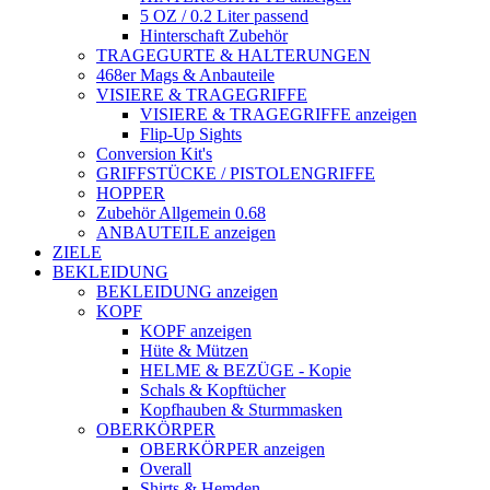
5 OZ / 0.2 Liter passend
Hinterschaft Zubehör
TRAGEGURTE & HALTERUNGEN
468er Mags & Anbauteile
VISIERE & TRAGEGRIFFE
VISIERE & TRAGEGRIFFE anzeigen
Flip-Up Sights
Conversion Kit's
GRIFFSTÜCKE / PISTOLENGRIFFE
HOPPER
Zubehör Allgemein 0.68
ANBAUTEILE anzeigen
ZIELE
BEKLEIDUNG
BEKLEIDUNG anzeigen
KOPF
KOPF anzeigen
Hüte & Mützen
HELME & BEZÜGE - Kopie
Schals & Kopftücher
Kopfhauben & Sturmmasken
OBERKÖRPER
OBERKÖRPER anzeigen
Overall
Shirts & Hemden