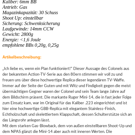
Kaliber: 6mm BB
Antrieb: Gas
Magazinkapazität: 30 Schuss
Shoot Up: einstellbar
Sicherung: Schwenksicherung
Laufgewinde: 14mm CCW
Gewicht: 2800g
Energie: <1,6 Joule
empfohlene BBs 0,20g, 0,25g
Artikelbeschreibung:
„Ich liebe es, wenn ein Plan funktioniert!“ Dieser Aussage des Colonels aus
der bekannten Action-TV-Serie aus den 80ern stimmen wir voll zu und
freuen uns über diese hochwertige Replica dieser legendären TV-Waffe.
Immer auf der Seite der Guten und mit Witz und Findigkeit gegen die meist
übermächtigen Gegner waren der Colonel und sein Team lange Jahre auf
dem Bildschirm präsent. Die markante Ruger Mini-14, die in fast jeder Folge
zum Einsatz kam, war im Original für das Kaliber .223 eingerichtet und ist
hier eine hochwertige GBB-Replica mit elegantem Stainless-Finish,
Echtholzschaft und skelettiertem Klappschaft, dessen Schulterstütze sich an
das Längsrohr anlegen lässt.
Mit dem starken Gas-Blowback, dem von außen einstellbaren Shoot-Up und
dem NPAS glänzt die Mini-14 aber auch mit inneren Werten. Die