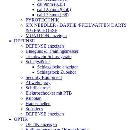
cal 9mm (0.35)
cal 12,7mm (0.50)
cal 17,3mm (.68)
PYROTECHNIK
SIX NEEDLER / DARTIE /PFEILWAFFEN DARTS
& GESCHOSSE
MUNITION anzeigen
DEFENSE
DEFENSE anzeigen
Blueguns & Trainingsmesser
Tierabwehr Schussgeräte
Schlagstöcke
Schlagstöcke anzeigen
Schlagstock Zubehör
Security Equipment
Abwehrspray
Schrillalarme
Elektroschocker mit PTB
Kubotan
Handschellen
Sonstiges
DEFENSE anzeigen
OPTIK
OPTIK anzeigen
Entfernungsmesser / Range Finder