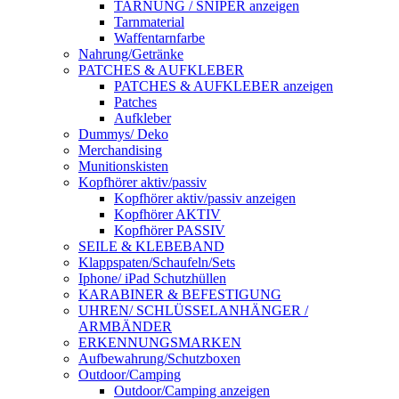
TARNUNG / SNIPER anzeigen
Tarnmaterial
Waffentarnfarbe
Nahrung/Getränke
PATCHES & AUFKLEBER
PATCHES & AUFKLEBER anzeigen
Patches
Aufkleber
Dummys/ Deko
Merchandising
Munitionskisten
Kopfhörer aktiv/passiv
Kopfhörer aktiv/passiv anzeigen
Kopfhörer AKTIV
Kopfhörer PASSIV
SEILE & KLEBEBAND
Klappspaten/Schaufeln/Sets
Iphone/ iPad Schutzhüllen
KARABINER & BEFESTIGUNG
UHREN/ SCHLÜSSELANHÄNGER /
ARMBÄNDER
ERKENNUNGSMARKEN
Aufbewahrung/Schutzboxen
Outdoor/Camping
Outdoor/Camping anzeigen