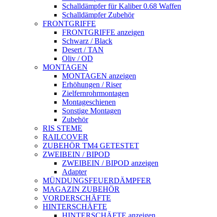
Schalldämpfer für Kaliber 0.68 Waffen
Schalldämpfer Zubehör
FRONTGRIFFE
FRONTGRIFFE anzeigen
Schwarz / Black
Desert / TAN
Oliv / OD
MONTAGEN
MONTAGEN anzeigen
Erhöhungen / Riser
Zielfernrohrmontagen
Montageschienen
Sonstige Montagen
Zubehör
RIS STEME
RAILCOVER
ZUBEHÖR TM4 GETESTET
ZWEIBEIN / BIPOD
ZWEIBEIN / BIPOD anzeigen
Adapter
MÜNDUNGSFEUERDÄMPFER
MAGAZIN ZUBEHÖR
VORDERSCHÄFTE
HINTERSCHÄFTE
HINTERSCHÄFTE anzeigen