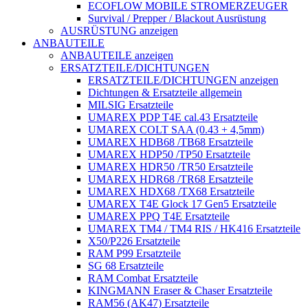
ECOFLOW MOBILE STROMERZEUGER
Survival / Prepper / Blackout Ausrüstung
AUSRÜSTUNG anzeigen
ANBAUTEILE
ANBAUTEILE anzeigen
ERSATZTEILE/DICHTUNGEN
ERSATZTEILE/DICHTUNGEN anzeigen
Dichtungen & Ersatzteile allgemein
MILSIG Ersatzteile
UMAREX PDP T4E cal.43 Ersatzteile
UMAREX COLT SAA (0.43 + 4,5mm)
UMAREX HDB68 /TB68 Ersatzteile
UMAREX HDP50 /TP50 Ersatzteile
UMAREX HDR50 /TR50 Ersatzteile
UMAREX HDR68 /TR68 Ersatzteile
UMAREX HDX68 /TX68 Ersatzteile
UMAREX T4E Glock 17 Gen5 Ersatzteile
UMAREX PPQ T4E Ersatzteile
UMAREX TM4 / TM4 RIS / HK416 Ersatzteile
X50/P226 Ersatzteile
RAM P99 Ersatzteile
SG 68 Ersatzteile
RAM Combat Ersatzteile
KINGMANN Eraser & Chaser Ersatzteile
RAM56 (AK47) Ersatzteile