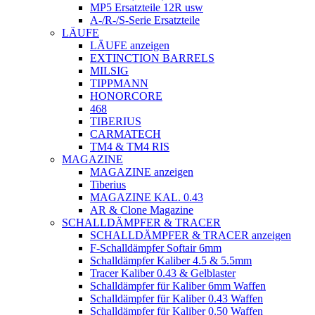
MP5 Ersatzteile 12R usw
A-/R-/S-Serie Ersatzteile
LÄUFE
LÄUFE anzeigen
EXTINCTION BARRELS
MILSIG
TIPPMANN
HONORCORE
468
TIBERIUS
CARMATECH
TM4 & TM4 RIS
MAGAZINE
MAGAZINE anzeigen
Tiberius
MAGAZINE KAL. 0.43
AR & Clone Magazine
SCHALLDÄMPFER & TRACER
SCHALLDÄMPFER & TRACER anzeigen
F-Schalldämpfer Softair 6mm
Schalldämpfer Kaliber 4.5 & 5.5mm
Tracer Kaliber 0.43 & Gelblaster
Schalldämpfer für Kaliber 6mm Waffen
Schalldämpfer für Kaliber 0.43 Waffen
Schalldämpfer für Kaliber 0.50 Waffen