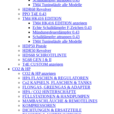
Schalldämpfer attrappen 0.43
TM4 Tuningläufe alle Modelle
HDR68 Revolver
PPQ T4E 0.43
TM4 HK416 EDITION
TM4 HK416 EDITION anzeigen
Echte Schalldämpfer F-Zeichen 0.43
Mündungsfeuerdämpfer 0.43
Schalldämpfer attrappen 0.43
TM4 Tuningläufe alle Modelle
HDP50 Pistole
HDR50 Revolver
HDS68 SCHROTFLINTE
SG68 GEN I & II
T4E CUSTOM anzeigen
CO2 & HP
CO2 & HP anzeigen
HPA FLASCHEN & REGULATOREN
Co2 KAPSELN, FLASCHEN & TANKS
FLONGAS, GREENGAS & ADAPTER
HPA / CO2 HINTERSCHÄFTE
FÜLLSTATIONEN & HANDPUMPEN
MAMBASCHLÄUCHE & REMOTELINES
KOMPRESSOREN
DICHTUNGEN & ERSATZTEILE