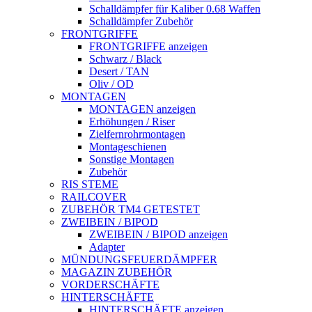
Schalldämpfer für Kaliber 0.68 Waffen
Schalldämpfer Zubehör
FRONTGRIFFE
FRONTGRIFFE anzeigen
Schwarz / Black
Desert / TAN
Oliv / OD
MONTAGEN
MONTAGEN anzeigen
Erhöhungen / Riser
Zielfernrohrmontagen
Montageschienen
Sonstige Montagen
Zubehör
RIS STEME
RAILCOVER
ZUBEHÖR TM4 GETESTET
ZWEIBEIN / BIPOD
ZWEIBEIN / BIPOD anzeigen
Adapter
MÜNDUNGSFEUERDÄMPFER
MAGAZIN ZUBEHÖR
VORDERSCHÄFTE
HINTERSCHÄFTE
HINTERSCHÄFTE anzeigen