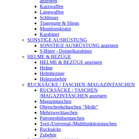
anzeigen
Kurzwaffen
Langwaffen
Schlösser
Tragegurte & Slings
Munitionskisten
Karabiner
SONSTIGE AUSRÜSTUNG
SONSTIGE AUSRÜSTUNG anzeigen
S-Biner - Doppelkarabiner
HELME & BEZÜGE
HELME & BEZÜGE anzeigen
Helme
Helmbezüge
Helmzubehör
RUCKSÄCKE / TASCHEN /MAGAZINTASCHEN
RUCKSÄCKE / TASCHEN
/MAGAZINTASCHEN anzeigen
Magazintaschen
Oberschenkeltaschen "Molle"
Mehrzwecktaschen
Patronenhülsentaschen
Tool-/Universal-/Multifunktionstaschen
Rucksäcke
Zubehör