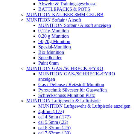
Abwehr & Trainingsgeschosse
BATTLEPACKS & POTS
MUNITION KALIBER 8MM GEL BB
MUNITION Softair / Airsoft
MUNITION Softair / Airsoft anzeigen
0,12 g Munition
0,20 g Munition
>0,20g Munition
Spezial-Munition
Bio-Munition
Speedloader
Paint 6mm
MUNITION GAS-/SCHRECK-/PYRO
MUNITION GAS-/SCHRECK-/PYRO
anzeigen
Gas / Defense / Reizstoff Munition
Pyrotechnik Silvester für Gaswaffen
Schreckschuss Munition Platz
MUNITION Luftgewehr & Luftpistole
MUNITION Luftgewehr & Luftpistole anzeigen
4,4mm (.173)
cal 4,5mm (.177)
cal 5,5mm (.22)
cal 6,35mm (.25)
cal 7,62mm (.30)