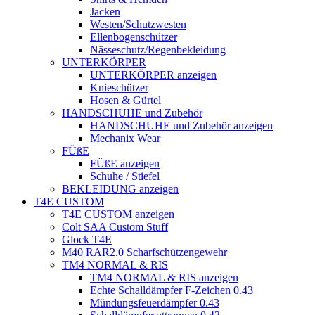
Jacken
Westen/Schutzwesten
Ellenbogenschützer
Nässeschutz/Regenbekleidung
UNTERKÖRPER
UNTERKÖRPER anzeigen
Knieschützer
Hosen & Gürtel
HANDSCHUHE und Zubehör
HANDSCHUHE und Zubehör anzeigen
Mechanix Wear
FÜßE
FÜßE anzeigen
Schuhe / Stiefel
BEKLEIDUNG anzeigen
T4E CUSTOM
T4E CUSTOM anzeigen
Colt SAA Custom Stuff
Glock T4E
M40 RAR2.0 Scharfschützengewehr
TM4 NORMAL & RIS
TM4 NORMAL & RIS anzeigen
Echte Schalldämpfer F-Zeichen 0.43
Mündungsfeuerdämpfer 0.43