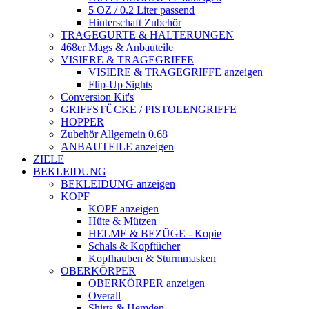
5 OZ / 0.2 Liter passend
Hinterschaft Zubehör
TRAGEGURTE & HALTERUNGEN
468er Mags & Anbauteile
VISIERE & TRAGEGRIFFE
VISIERE & TRAGEGRIFFE anzeigen
Flip-Up Sights
Conversion Kit's
GRIFFSTÜCKE / PISTOLENGRIFFE
HOPPER
Zubehör Allgemein 0.68
ANBAUTEILE anzeigen
ZIELE
BEKLEIDUNG
BEKLEIDUNG anzeigen
KOPF
KOPF anzeigen
Hüte & Mützen
HELME & BEZÜGE - Kopie
Schals & Kopftücher
Kopfhauben & Sturmmasken
OBERKÖRPER
OBERKÖRPER anzeigen
Overall
Shirts & Hemden