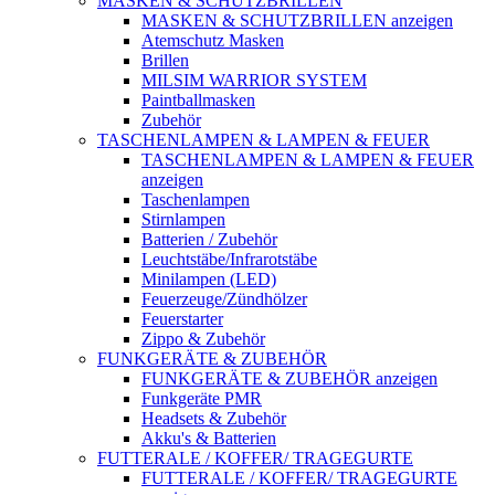
MASKEN & SCHUTZBRILLEN
MASKEN & SCHUTZBRILLEN anzeigen
Atemschutz Masken
Brillen
MILSIM WARRIOR SYSTEM
Paintballmasken
Zubehör
TASCHENLAMPEN & LAMPEN & FEUER
TASCHENLAMPEN & LAMPEN & FEUER
anzeigen
Taschenlampen
Stirnlampen
Batterien / Zubehör
Leuchtstäbe/Infrarotstäbe
Minilampen (LED)
Feuerzeuge/Zündhölzer
Feuerstarter
Zippo & Zubehör
FUNKGERÄTE & ZUBEHÖR
FUNKGERÄTE & ZUBEHÖR anzeigen
Funkgeräte PMR
Headsets & Zubehör
Akku's & Batterien
FUTTERALE / KOFFER/ TRAGEGURTE
FUTTERALE / KOFFER/ TRAGEGURTE