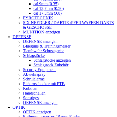
cal 9mm (0.35)
cal 12,7mm (0.50)
cal 17,3mm (.68)
PYROTECHNIK
SIX NEEDLER / DARTIE /PFEILWAFFEN DARTS
& GESCHOSSE
MUNITION anzeigen
DEFENSE
DEFENSE anzeigen
Blueguns & Trainingsmesser
Tierabwehr Schussgeräte
Schlagstöcke
Schlagstöcke anzeigen
Schlagstock Zubehör
Security Equipment
Abwehrspray
Schrillalarme
Elektroschocker mit PTB
Kubotan
Handschellen
Sonstiges
DEFENSE anzeigen
OPTIK
OPTIK anzeigen
Entfernungsmesser / Range Finder