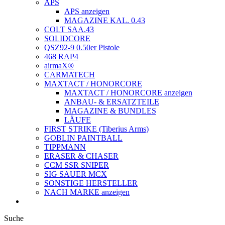
APS
APS anzeigen
MAGAZINE KAL. 0.43
COLT SAA.43
SOLIDCORE
QSZ92-9 0.50er Pistole
468 RAP4
airmaX®
CARMATECH
MAXTACT / HONORCORE
MAXTACT / HONORCORE anzeigen
ANBAU- & ERSATZTEILE
MAGAZINE & BUNDLES
LÄUFE
FIRST STRIKE (Tiberius Arms)
GOBLIN PAINTBALL
TIPPMANN
ERASER & CHASER
CCM SSR SNIPER
SIG SAUER MCX
SONSTIGE HERSTELLER
NACH MARKE anzeigen
Suche