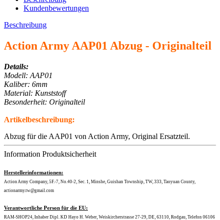
Kundenbewertungen
Beschreibung
Action Army AAP01 Abzug - Originalteil
Details:
Modell: AAP01
Kaliber: 6mm
Material: Kunststoff
Besonderheit: Originalteil
Artikelbeschreibung:
Abzug für die AAP01 von Action Army, Original Ersatzteil.
Information Produktsicherheit
Herstellerinformationen:
Action Army Company, 5F.-7, No.40-2, Sec. 1, Minshe, Guishan Township, TW, 333, Taoyuan County,
actionarmy.tw@gmail.com
Verantwortliche Person für die EU:
RAM-SHOP24, Inhaber Dipl. KD Hayo H. Weber, Weiskircherstrasse 27-29, DE, 63110, Rodgau, Telefon 06106