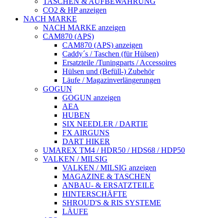
TASCHEN & AUFBEWAHRUNG
CO2 & HP anzeigen
NACH MARKE
NACH MARKE anzeigen
CAM870 (APS)
CAM870 (APS) anzeigen
Caddy´s / Taschen (für Hülsen)
Ersatzteile /Tuningparts / Accessoires
Hülsen und (Befüll-) Zubehör
Läufe / Magazinverlängerungen
GOGUN
GOGUN anzeigen
AEA
HUBEN
SIX NEEDLER / DARTIE
FX AIRGUNS
DART HIKER
UMAREX TM4 / HDR50 / HDS68 / HDP50
VALKEN / MILSIG
VALKEN / MILSIG anzeigen
MAGAZINE & TASCHEN
ANBAU- & ERSATZTEILE
HINTERSCHÄFTE
SHROUD'S & RIS SYSTEME
LÄUFE