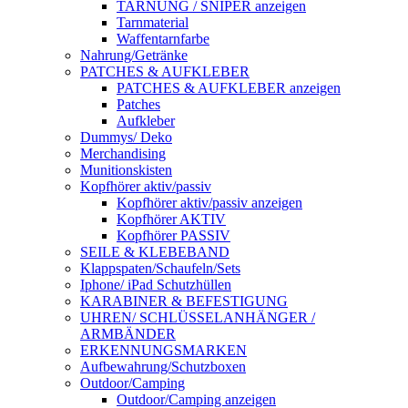
TARNUNG / SNIPER anzeigen
Tarnmaterial
Waffentarnfarbe
Nahrung/Getränke
PATCHES & AUFKLEBER
PATCHES & AUFKLEBER anzeigen
Patches
Aufkleber
Dummys/ Deko
Merchandising
Munitionskisten
Kopfhörer aktiv/passiv
Kopfhörer aktiv/passiv anzeigen
Kopfhörer AKTIV
Kopfhörer PASSIV
SEILE & KLEBEBAND
Klappspaten/Schaufeln/Sets
Iphone/ iPad Schutzhüllen
KARABINER & BEFESTIGUNG
UHREN/ SCHLÜSSELANHÄNGER /
ARMBÄNDER
ERKENNUNGSMARKEN
Aufbewahrung/Schutzboxen
Outdoor/Camping
Outdoor/Camping anzeigen