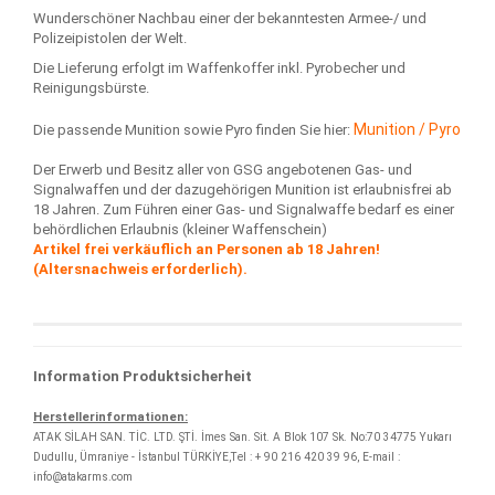
Wunderschöner Nachbau einer der bekanntesten Armee-/ und
Polizeipistolen der Welt.
Die Lieferung erfolgt im Waffenkoffer inkl. Pyrobecher und
Reinigungsbürste.
Munition / Pyro
Die passende Munition sowie Pyro finden Sie hier:
Der Erwerb und Besitz aller von GSG angebotenen Gas- und
Signalwaffen und der dazugehörigen Munition ist erlaubnisfrei ab
18 Jahren. Zum Führen einer Gas- und Signalwaffe bedarf es einer
behördlichen Erlaubnis (kleiner Waffenschein)
Artikel frei verkäuflich an Personen ab 18 Jahren!
(Altersnachweis erforderlich).
Information Produktsicherheit
Herstellerinformationen:
ATAK SİLAH SAN. TİC. LTD. ŞTİ. İmes San. Sit. A Blok 107 Sk. No:70 34775 Yukarı
Dudullu, Ümraniye - İstanbul TÜRKİYE,Tel : + 90 216 420 39 96, E-mail :
info@atakarms.com