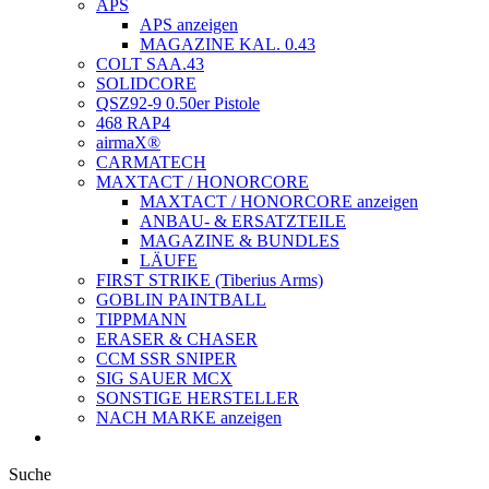
APS
APS anzeigen
MAGAZINE KAL. 0.43
COLT SAA.43
SOLIDCORE
QSZ92-9 0.50er Pistole
468 RAP4
airmaX®
CARMATECH
MAXTACT / HONORCORE
MAXTACT / HONORCORE anzeigen
ANBAU- & ERSATZTEILE
MAGAZINE & BUNDLES
LÄUFE
FIRST STRIKE (Tiberius Arms)
GOBLIN PAINTBALL
TIPPMANN
ERASER & CHASER
CCM SSR SNIPER
SIG SAUER MCX
SONSTIGE HERSTELLER
NACH MARKE anzeigen
Suche