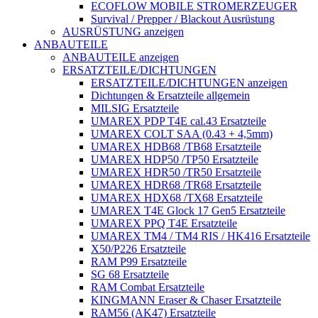
ECOFLOW MOBILE STROMERZEUGER
Survival / Prepper / Blackout Ausrüstung
AUSRÜSTUNG anzeigen
ANBAUTEILE
ANBAUTEILE anzeigen
ERSATZTEILE/DICHTUNGEN
ERSATZTEILE/DICHTUNGEN anzeigen
Dichtungen & Ersatzteile allgemein
MILSIG Ersatzteile
UMAREX PDP T4E cal.43 Ersatzteile
UMAREX COLT SAA (0.43 + 4,5mm)
UMAREX HDB68 /TB68 Ersatzteile
UMAREX HDP50 /TP50 Ersatzteile
UMAREX HDR50 /TR50 Ersatzteile
UMAREX HDR68 /TR68 Ersatzteile
UMAREX HDX68 /TX68 Ersatzteile
UMAREX T4E Glock 17 Gen5 Ersatzteile
UMAREX PPQ T4E Ersatzteile
UMAREX TM4 / TM4 RIS / HK416 Ersatzteile
X50/P226 Ersatzteile
RAM P99 Ersatzteile
SG 68 Ersatzteile
RAM Combat Ersatzteile
KINGMANN Eraser & Chaser Ersatzteile
RAM56 (AK47) Ersatzteile