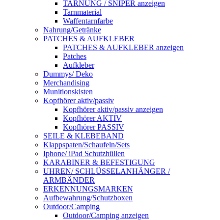
TARNUNG / SNIPER anzeigen
Tarnmaterial
Waffentarnfarbe
Nahrung/Getränke
PATCHES & AUFKLEBER
PATCHES & AUFKLEBER anzeigen
Patches
Aufkleber
Dummys/ Deko
Merchandising
Munitionskisten
Kopfhörer aktiv/passiv
Kopfhörer aktiv/passiv anzeigen
Kopfhörer AKTIV
Kopfhörer PASSIV
SEILE & KLEBEBAND
Klappspaten/Schaufeln/Sets
Iphone/ iPad Schutzhüllen
KARABINER & BEFESTIGUNG
UHREN/ SCHLÜSSELANHÄNGER /
ARMBÄNDER
ERKENNUNGSMARKEN
Aufbewahrung/Schutzboxen
Outdoor/Camping
Outdoor/Camping anzeigen