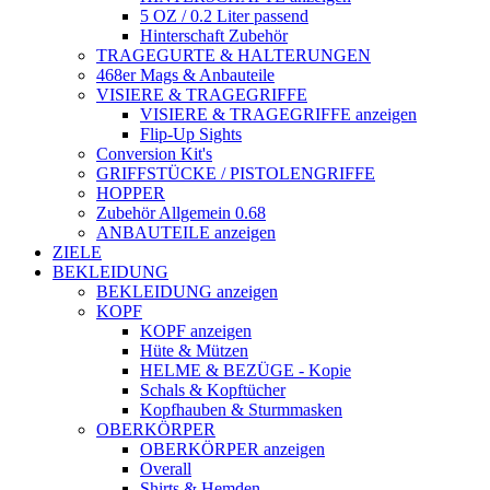
5 OZ / 0.2 Liter passend
Hinterschaft Zubehör
TRAGEGURTE & HALTERUNGEN
468er Mags & Anbauteile
VISIERE & TRAGEGRIFFE
VISIERE & TRAGEGRIFFE anzeigen
Flip-Up Sights
Conversion Kit's
GRIFFSTÜCKE / PISTOLENGRIFFE
HOPPER
Zubehör Allgemein 0.68
ANBAUTEILE anzeigen
ZIELE
BEKLEIDUNG
BEKLEIDUNG anzeigen
KOPF
KOPF anzeigen
Hüte & Mützen
HELME & BEZÜGE - Kopie
Schals & Kopftücher
Kopfhauben & Sturmmasken
OBERKÖRPER
OBERKÖRPER anzeigen
Overall
Shirts & Hemden