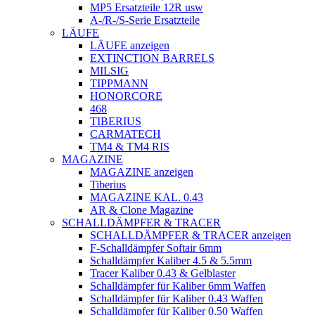
MP5 Ersatzteile 12R usw
A-/R-/S-Serie Ersatzteile
LÄUFE
LÄUFE anzeigen
EXTINCTION BARRELS
MILSIG
TIPPMANN
HONORCORE
468
TIBERIUS
CARMATECH
TM4 & TM4 RIS
MAGAZINE
MAGAZINE anzeigen
Tiberius
MAGAZINE KAL. 0.43
AR & Clone Magazine
SCHALLDÄMPFER & TRACER
SCHALLDÄMPFER & TRACER anzeigen
F-Schalldämpfer Softair 6mm
Schalldämpfer Kaliber 4.5 & 5.5mm
Tracer Kaliber 0.43 & Gelblaster
Schalldämpfer für Kaliber 6mm Waffen
Schalldämpfer für Kaliber 0.43 Waffen
Schalldämpfer für Kaliber 0.50 Waffen