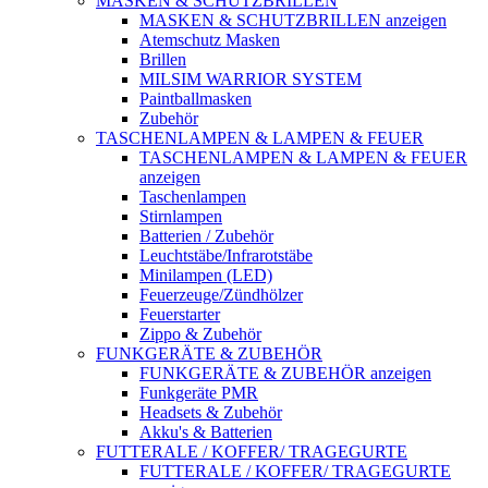
MASKEN & SCHUTZBRILLEN
MASKEN & SCHUTZBRILLEN anzeigen
Atemschutz Masken
Brillen
MILSIM WARRIOR SYSTEM
Paintballmasken
Zubehör
TASCHENLAMPEN & LAMPEN & FEUER
TASCHENLAMPEN & LAMPEN & FEUER
anzeigen
Taschenlampen
Stirnlampen
Batterien / Zubehör
Leuchtstäbe/Infrarotstäbe
Minilampen (LED)
Feuerzeuge/Zündhölzer
Feuerstarter
Zippo & Zubehör
FUNKGERÄTE & ZUBEHÖR
FUNKGERÄTE & ZUBEHÖR anzeigen
Funkgeräte PMR
Headsets & Zubehör
Akku's & Batterien
FUTTERALE / KOFFER/ TRAGEGURTE
FUTTERALE / KOFFER/ TRAGEGURTE