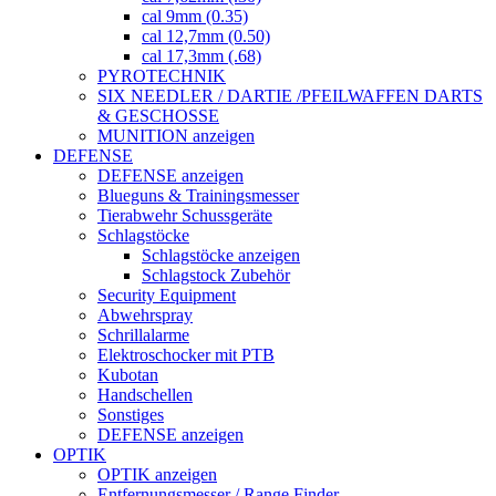
cal 9mm (0.35)
cal 12,7mm (0.50)
cal 17,3mm (.68)
PYROTECHNIK
SIX NEEDLER / DARTIE /PFEILWAFFEN DARTS
& GESCHOSSE
MUNITION anzeigen
DEFENSE
DEFENSE anzeigen
Blueguns & Trainingsmesser
Tierabwehr Schussgeräte
Schlagstöcke
Schlagstöcke anzeigen
Schlagstock Zubehör
Security Equipment
Abwehrspray
Schrillalarme
Elektroschocker mit PTB
Kubotan
Handschellen
Sonstiges
DEFENSE anzeigen
OPTIK
OPTIK anzeigen
Entfernungsmesser / Range Finder