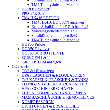
Schalldämpfer attrappen 0.43
TM4 Tuningläufe alle Modelle
HDR68 Revolver
PPQ T4E 0.43
TM4 HK416 EDITION
TM4 HK416 EDITION anzeigen
Echte Schalldämpfer F-Zeichen 0.43
Mündungsfeuerdämpfer 0.43
Schalldämpfer attrappen 0.43
TM4 Tuningläufe alle Modelle
HDP50 Pistole
HDR50 Revolver
HDS68 SCHROTFLINTE
SG68 GEN I & II
T4E CUSTOM anzeigen
CO2 & HP
CO2 & HP anzeigen
HPA FLASCHEN & REGULATOREN
Co2 KAPSELN, FLASCHEN & TANKS
FLONGAS, GREENGAS & ADAPTER
HPA / CO2 HINTERSCHÄFTE
FÜLLSTATIONEN & HANDPUMPEN
MAMBASCHLÄUCHE & REMOTELINES
KOMPRESSOREN
DICHTUNGEN & ERSATZTEILE