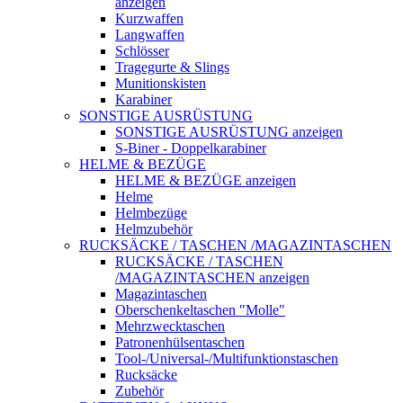
anzeigen
Kurzwaffen
Langwaffen
Schlösser
Tragegurte & Slings
Munitionskisten
Karabiner
SONSTIGE AUSRÜSTUNG
SONSTIGE AUSRÜSTUNG anzeigen
S-Biner - Doppelkarabiner
HELME & BEZÜGE
HELME & BEZÜGE anzeigen
Helme
Helmbezüge
Helmzubehör
RUCKSÄCKE / TASCHEN /MAGAZINTASCHEN
RUCKSÄCKE / TASCHEN
/MAGAZINTASCHEN anzeigen
Magazintaschen
Oberschenkeltaschen "Molle"
Mehrzwecktaschen
Patronenhülsentaschen
Tool-/Universal-/Multifunktionstaschen
Rucksäcke
Zubehör