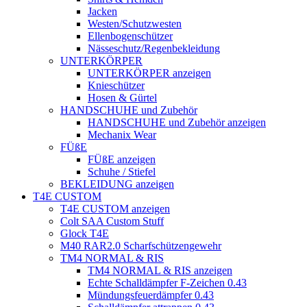
Jacken
Westen/Schutzwesten
Ellenbogenschützer
Nässeschutz/Regenbekleidung
UNTERKÖRPER
UNTERKÖRPER anzeigen
Knieschützer
Hosen & Gürtel
HANDSCHUHE und Zubehör
HANDSCHUHE und Zubehör anzeigen
Mechanix Wear
FÜßE
FÜßE anzeigen
Schuhe / Stiefel
BEKLEIDUNG anzeigen
T4E CUSTOM
T4E CUSTOM anzeigen
Colt SAA Custom Stuff
Glock T4E
M40 RAR2.0 Scharfschützengewehr
TM4 NORMAL & RIS
TM4 NORMAL & RIS anzeigen
Echte Schalldämpfer F-Zeichen 0.43
Mündungsfeuerdämpfer 0.43