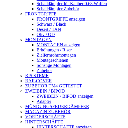
Schalldämpfer für Kaliber 0.68 Waffen
Schalldämpfer Zubehör
FRONTGRIFFE
FRONTGRIFFE anzeigen
Schwarz / Black
Desert / TAN
Oliv / OD
MONTAGEN
MONTAGEN anzeigen
Erhöhungen / Riser
Zielfernrohrmontagen
Montageschienen
Sonstige Montagen
Zubehör
RIS STEME
RAILCOVER
ZUBEHÖR TM4 GETESTET
ZWEIBEIN / BIPOD
ZWEIBEIN / BIPOD anzeigen
Adapter
MÜNDUNGSFEUERDÄMPFER
MAGAZIN ZUBEHÖR
VORDERSCHÄFTE
HINTERSCHÄFTE
HINTERSCHÄFTE anzeigen