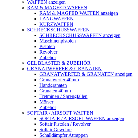
WAFFEN anzeigen
RAM & MAGFED WAFFEN
RAM & MAGFED WAFFEN anzeigen
LANGWAFFEN
KURZWAFFEN
SCHRECKSCHUSSWAFFEN
SCHRECKSCHUSSWAFFEN anzeigen
Maschinenpistolen
Pistolen
Revolver
Zubehör
GEL BLASTER & ZUBEHÖR
GRANATWERFER & GRANATEN
GRANATWERFER & GRANATEN anzeigen
Granatwerfer 40mm
Handgranaten
Granaten 40mm
Tretminen / Sprengfallen
Mörser
Zubehör
SOFTAIR / AIRSOFT WAFFEN
SOFTAIR / AIRSOFT WAFFEN anzeigen
Softair Pistolen / Revolver
Softair Gewehre
Schalldämpfer Attrappen