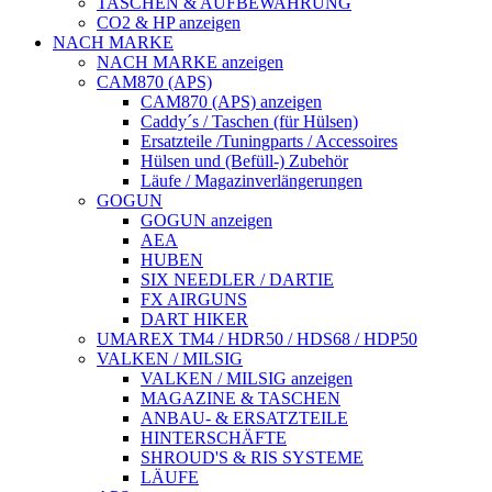
TASCHEN & AUFBEWAHRUNG
CO2 & HP anzeigen
NACH MARKE
NACH MARKE anzeigen
CAM870 (APS)
CAM870 (APS) anzeigen
Caddy´s / Taschen (für Hülsen)
Ersatzteile /Tuningparts / Accessoires
Hülsen und (Befüll-) Zubehör
Läufe / Magazinverlängerungen
GOGUN
GOGUN anzeigen
AEA
HUBEN
SIX NEEDLER / DARTIE
FX AIRGUNS
DART HIKER
UMAREX TM4 / HDR50 / HDS68 / HDP50
VALKEN / MILSIG
VALKEN / MILSIG anzeigen
MAGAZINE & TASCHEN
ANBAU- & ERSATZTEILE
HINTERSCHÄFTE
SHROUD'S & RIS SYSTEME
LÄUFE