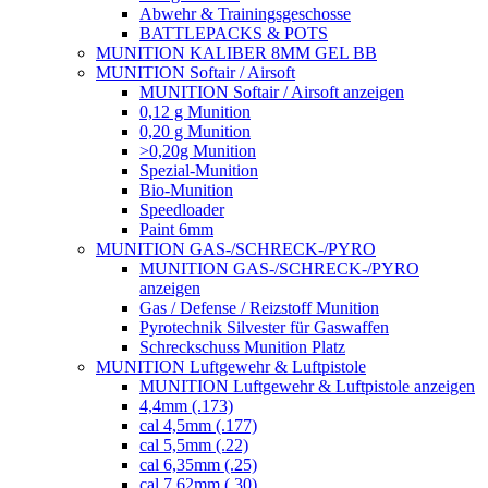
Abwehr & Trainingsgeschosse
BATTLEPACKS & POTS
MUNITION KALIBER 8MM GEL BB
MUNITION Softair / Airsoft
MUNITION Softair / Airsoft anzeigen
0,12 g Munition
0,20 g Munition
>0,20g Munition
Spezial-Munition
Bio-Munition
Speedloader
Paint 6mm
MUNITION GAS-/SCHRECK-/PYRO
MUNITION GAS-/SCHRECK-/PYRO
anzeigen
Gas / Defense / Reizstoff Munition
Pyrotechnik Silvester für Gaswaffen
Schreckschuss Munition Platz
MUNITION Luftgewehr & Luftpistole
MUNITION Luftgewehr & Luftpistole anzeigen
4,4mm (.173)
cal 4,5mm (.177)
cal 5,5mm (.22)
cal 6,35mm (.25)
cal 7,62mm (.30)