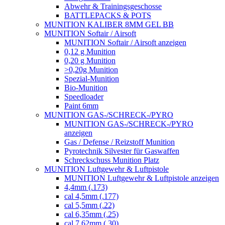
Abwehr & Trainingsgeschosse
BATTLEPACKS & POTS
MUNITION KALIBER 8MM GEL BB
MUNITION Softair / Airsoft
MUNITION Softair / Airsoft anzeigen
0,12 g Munition
0,20 g Munition
>0,20g Munition
Spezial-Munition
Bio-Munition
Speedloader
Paint 6mm
MUNITION GAS-/SCHRECK-/PYRO
MUNITION GAS-/SCHRECK-/PYRO
anzeigen
Gas / Defense / Reizstoff Munition
Pyrotechnik Silvester für Gaswaffen
Schreckschuss Munition Platz
MUNITION Luftgewehr & Luftpistole
MUNITION Luftgewehr & Luftpistole anzeigen
4,4mm (.173)
cal 4,5mm (.177)
cal 5,5mm (.22)
cal 6,35mm (.25)
cal 7,62mm (.30)