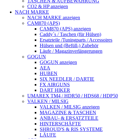
TASCHEN & AUFBEWAHRUNG
CO2 & HP anzeigen
NACH MARKE
NACH MARKE anzeigen
CAM870 (APS)
CAM870 (APS) anzeigen
Caddy´s / Taschen (für Hülsen)
Ersatzteile /Tuningparts / Accessoires
Hülsen und (Befüll-) Zubehör
Läufe / Magazinverlängerungen
GOGUN
GOGUN anzeigen
AEA
HUBEN
SIX NEEDLER / DARTIE
FX AIRGUNS
DART HIKER
UMAREX TM4 / HDR50 / HDS68 / HDP50
VALKEN / MILSIG
VALKEN / MILSIG anzeigen
MAGAZINE & TASCHEN
ANBAU- & ERSATZTEILE
HINTERSCHÄFTE
SHROUD'S & RIS SYSTEME
LÄUFE