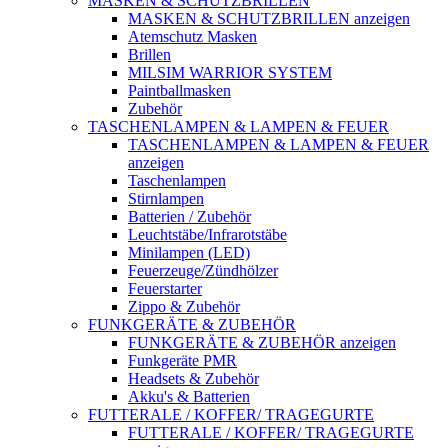
MASKEN & SCHUTZBRILLEN
MASKEN & SCHUTZBRILLEN anzeigen
Atemschutz Masken
Brillen
MILSIM WARRIOR SYSTEM
Paintballmasken
Zubehör
TASCHENLAMPEN & LAMPEN & FEUER
TASCHENLAMPEN & LAMPEN & FEUER
anzeigen
Taschenlampen
Stirnlampen
Batterien / Zubehör
Leuchtstäbe/Infrarotstäbe
Minilampen (LED)
Feuerzeuge/Zündhölzer
Feuerstarter
Zippo & Zubehör
FUNKGERÄTE & ZUBEHÖR
FUNKGERÄTE & ZUBEHÖR anzeigen
Funkgeräte PMR
Headsets & Zubehör
Akku's & Batterien
FUTTERALE / KOFFER/ TRAGEGURTE
FUTTERALE / KOFFER/ TRAGEGURTE