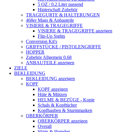
5 OZ / 0.2 Liter passend
Hinterschaft Zubehör
TRAGEGURTE & HALTERUNGEN
468er Mags & Anbauteile
VISIERE & TRAGEGRIFFE
VISIERE & TRAGEGRIFFE anzeigen
Flip-Up Sights
Conversion Kit's
GRIFFSTÜCKE / PISTOLENGRIFFE
HOPPER
Zubehör Allgemein 0.68
ANBAUTEILE anzeigen
ZIELE
BEKLEIDUNG
BEKLEIDUNG anzeigen
KOPF
KOPF anzeigen
Hüte & Mützen
HELME & BEZÜGE - Kopie
Schals & Kopftücher
Kopfhauben & Sturmmasken
OBERKÖRPER
OBERKÖRPER anzeigen
Overall
Shirts & Hemden