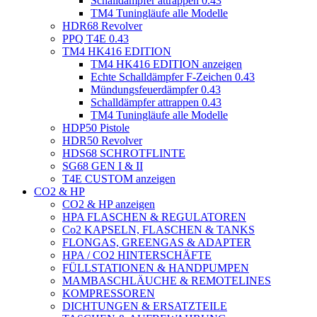
Schalldämpfer attrappen 0.43
TM4 Tuningläufe alle Modelle
HDR68 Revolver
PPQ T4E 0.43
TM4 HK416 EDITION
TM4 HK416 EDITION anzeigen
Echte Schalldämpfer F-Zeichen 0.43
Mündungsfeuerdämpfer 0.43
Schalldämpfer attrappen 0.43
TM4 Tuningläufe alle Modelle
HDP50 Pistole
HDR50 Revolver
HDS68 SCHROTFLINTE
SG68 GEN I & II
T4E CUSTOM anzeigen
CO2 & HP
CO2 & HP anzeigen
HPA FLASCHEN & REGULATOREN
Co2 KAPSELN, FLASCHEN & TANKS
FLONGAS, GREENGAS & ADAPTER
HPA / CO2 HINTERSCHÄFTE
FÜLLSTATIONEN & HANDPUMPEN
MAMBASCHLÄUCHE & REMOTELINES
KOMPRESSOREN
DICHTUNGEN & ERSATZTEILE