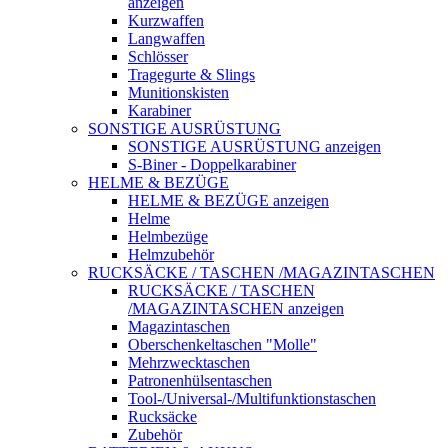
anzeigen
Kurzwaffen
Langwaffen
Schlösser
Tragegurte & Slings
Munitionskisten
Karabiner
SONSTIGE AUSRÜSTUNG
SONSTIGE AUSRÜSTUNG anzeigen
S-Biner - Doppelkarabiner
HELME & BEZÜGE
HELME & BEZÜGE anzeigen
Helme
Helmbezüge
Helmzubehör
RUCKSÄCKE / TASCHEN /MAGAZINTASCHEN
RUCKSÄCKE / TASCHEN
/MAGAZINTASCHEN anzeigen
Magazintaschen
Oberschenkeltaschen "Molle"
Mehrzwecktaschen
Patronenhülsentaschen
Tool-/Universal-/Multifunktionstaschen
Rucksäcke
Zubehör