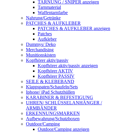
TARNUNG / SNIPER anzeigen
Tarnmaterial
Waffentarnfarbe
Nahrung/Getränke
PATCHES & AUFKLEBER
PATCHES & AUFKLEBER anzeigen
Patches
Aufkleber
Dummys/ Deko
Merchandising
Munitionskisten
Kopfhörer aktiv/passiv
Kopfhörer aktiv/passiv anzeigen
Kopfhörer AKTIV
Kopfhörer PASSIV
SEILE & KLEBEBAND
Klappspaten/Schaufeln/Sets
Iphone/ iPad Schutzhüllen
KARABINER & BEFESTIGUNG
UHREN/ SCHLÜSSELANHÄNGER /
ARMBÄNDER
ERKENNUNGSMARKEN
Aufbewahrung/Schutzboxen
Outdoor/Camping
Outdoor/Camping anzeigen