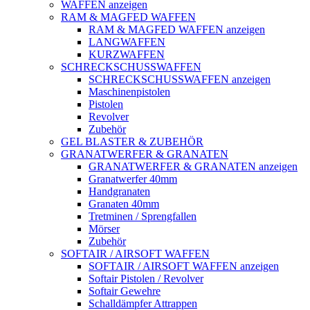
WAFFEN anzeigen
RAM & MAGFED WAFFEN
RAM & MAGFED WAFFEN anzeigen
LANGWAFFEN
KURZWAFFEN
SCHRECKSCHUSSWAFFEN
SCHRECKSCHUSSWAFFEN anzeigen
Maschinenpistolen
Pistolen
Revolver
Zubehör
GEL BLASTER & ZUBEHÖR
GRANATWERFER & GRANATEN
GRANATWERFER & GRANATEN anzeigen
Granatwerfer 40mm
Handgranaten
Granaten 40mm
Tretminen / Sprengfallen
Mörser
Zubehör
SOFTAIR / AIRSOFT WAFFEN
SOFTAIR / AIRSOFT WAFFEN anzeigen
Softair Pistolen / Revolver
Softair Gewehre
Schalldämpfer Attrappen