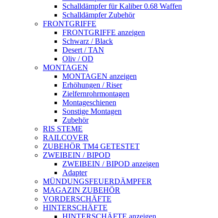
Schalldämpfer für Kaliber 0.68 Waffen
Schalldämpfer Zubehör
FRONTGRIFFE
FRONTGRIFFE anzeigen
Schwarz / Black
Desert / TAN
Oliv / OD
MONTAGEN
MONTAGEN anzeigen
Erhöhungen / Riser
Zielfernrohrmontagen
Montageschienen
Sonstige Montagen
Zubehör
RIS STEME
RAILCOVER
ZUBEHÖR TM4 GETESTET
ZWEIBEIN / BIPOD
ZWEIBEIN / BIPOD anzeigen
Adapter
MÜNDUNGSFEUERDÄMPFER
MAGAZIN ZUBEHÖR
VORDERSCHÄFTE
HINTERSCHÄFTE
HINTERSCHÄFTE anzeigen