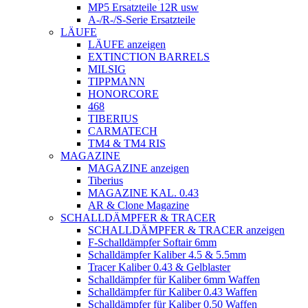
MP5 Ersatzteile 12R usw
A-/R-/S-Serie Ersatzteile
LÄUFE
LÄUFE anzeigen
EXTINCTION BARRELS
MILSIG
TIPPMANN
HONORCORE
468
TIBERIUS
CARMATECH
TM4 & TM4 RIS
MAGAZINE
MAGAZINE anzeigen
Tiberius
MAGAZINE KAL. 0.43
AR & Clone Magazine
SCHALLDÄMPFER & TRACER
SCHALLDÄMPFER & TRACER anzeigen
F-Schalldämpfer Softair 6mm
Schalldämpfer Kaliber 4.5 & 5.5mm
Tracer Kaliber 0.43 & Gelblaster
Schalldämpfer für Kaliber 6mm Waffen
Schalldämpfer für Kaliber 0.43 Waffen
Schalldämpfer für Kaliber 0.50 Waffen