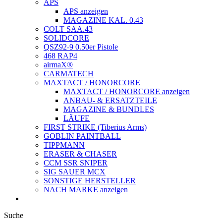
APS
APS anzeigen
MAGAZINE KAL. 0.43
COLT SAA.43
SOLIDCORE
QSZ92-9 0.50er Pistole
468 RAP4
airmaX®
CARMATECH
MAXTACT / HONORCORE
MAXTACT / HONORCORE anzeigen
ANBAU- & ERSATZTEILE
MAGAZINE & BUNDLES
LÄUFE
FIRST STRIKE (Tiberius Arms)
GOBLIN PAINTBALL
TIPPMANN
ERASER & CHASER
CCM SSR SNIPER
SIG SAUER MCX
SONSTIGE HERSTELLER
NACH MARKE anzeigen
Suche