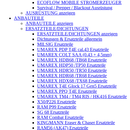
ECOFLOW MOBILE STROMERZEUGER
Survival / Prepper / Blackout Ausrüstung
AUSRÜSTUNG anzeigen
ANBAUTEILE
ANBAUTEILE anzeigen
ERSATZTEILE/DICHTUNGEN
ERSATZTEILE/DICHTUNGEN anzeigen
Dichtungen & Ersatzteile allgemein
MILSIG Ersatzteile
UMAREX PDP T4E cal.43 Ersatzteile
UMAREX COLT SAA (0.43 + 4,5mm)
UMAREX HDB68 /TB68 Ersatzteile
UMAREX HDP50 /TP50 Ersatzteile
UMAREX HDR50 /TR50 Ersatzteile
UMAREX HDR68 /TR68 Ersatzteile
UMAREX HDX68 /TX68 Ersatzteile
UMAREX T4E Glock 17 Gen5 Ersatzteile
UMAREX PPQ T4E Ersatzteile
UMAREX TM4 / TM4 RIS / HK416 Ersatzteile
X50/P226 Ersatzteile
RAM P99 Ersatzteile
SG 68 Ersatzteile
RAM Combat Ersatzteile
KINGMANN Eraser & Chaser Ersatzteile
RAM56 (AK47) Ersatzteile