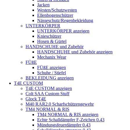
Jacken
Westen/Schutzwesten
Ellenbogenschützer
Nässeschutz/Regenbekleidung
UNTERKÖRPER
UNTERKÖRPER anzeigen
Knieschützer
Hosen & Gürtel
HANDSCHUHE und Zubehör
HANDSCHUHE und Zubehör anzeigen
Mechanix Wear
FÜßE
FÜßE anzeigen
Schuhe / Stiefel
BEKLEIDUNG anzeigen
T4E CUSTOM
T4E CUSTOM anzeigen
Colt SAA Custom Stuff
Glock T4E
M40 RAR2.0 Scharfschützengewehr
TM4 NORMAL & RIS
TM4 NORMAL & RIS anzeigen
Echte Schalldämpfer F-Zeichen 0.43
Mündungsfeuerdämpfer 0.43