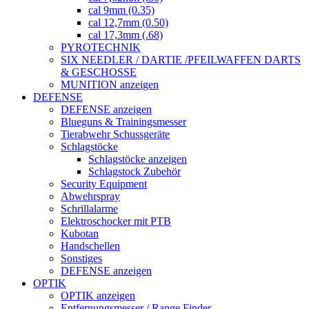
cal 9mm (0.35)
cal 12,7mm (0.50)
cal 17,3mm (.68)
PYROTECHNIK
SIX NEEDLER / DARTIE /PFEILWAFFEN DARTS
& GESCHOSSE
MUNITION anzeigen
DEFENSE
DEFENSE anzeigen
Blueguns & Trainingsmesser
Tierabwehr Schussgeräte
Schlagstöcke
Schlagstöcke anzeigen
Schlagstock Zubehör
Security Equipment
Abwehrspray
Schrillalarme
Elektroschocker mit PTB
Kubotan
Handschellen
Sonstiges
DEFENSE anzeigen
OPTIK
OPTIK anzeigen
Entfernungsmesser / Range Finder