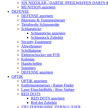
SIX NEEDLER / DARTIE /PFEILWAFFEN DARTS
MUNITION anzeigen
DEFENSE
DEFENSE anzeigen
Blueguns & Trainingsmesser
Tierabwehr Schussgeräte
Schlagstöcke
Schlagstöcke anzeigen
Schlagstock Zubehör
Security Equipment
Abwehrspray
Schrillalarme
Elektroschocker mit PTB
Kubotan
Handschellen
Sonstiges
DEFENSE anzeigen
OPTIK
OPTIK anzeigen
Entfernungsmesser / Range Finder
Laser Einschießhilfe / Bore Sighter
RED DOTS
RED DOTS anzeigen
Red dot Zubehör
ZIELFERNROHRE /FERNGLÄSER