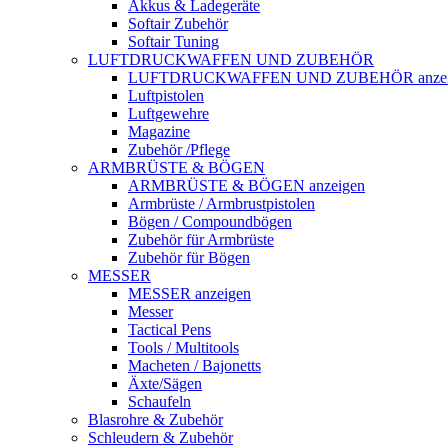
Akkus & Ladegeräte
Softair Zubehör
Softair Tuning
LUFTDRUCKWAFFEN UND ZUBEHÖR
LUFTDRUCKWAFFEN UND ZUBEHÖR anzei
Luftpistolen
Luftgewehre
Magazine
Zubehör /Pflege
ARMBRÜSTE & BÖGEN
ARMBRÜSTE & BÖGEN anzeigen
Armbrüste / Armbrustpistolen
Bögen / Compoundbögen
Zubehör für Armbrüste
Zubehör für Bögen
MESSER
MESSER anzeigen
Messer
Tactical Pens
Tools / Multitools
Macheten / Bajonetts
Äxte/Sägen
Schaufeln
Blasrohre & Zubehör
Schleudern & Zubehör