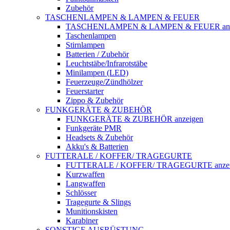
Zubehör
TASCHENLAMPEN & LAMPEN & FEUER
TASCHENLAMPEN & LAMPEN & FEUER anz
Taschenlampen
Stirnlampen
Batterien / Zubehör
Leuchtstäbe/Infrarotstäbe
Minilampen (LED)
Feuerzeuge/Zündhölzer
Feuerstarter
Zippo & Zubehör
FUNKGERÄTE & ZUBEHÖR
FUNKGERÄTE & ZUBEHÖR anzeigen
Funkgeräte PMR
Headsets & Zubehör
Akku's & Batterien
FUTTERALE / KOFFER/ TRAGEGURTE
FUTTERALE / KOFFER/ TRAGEGURTE anzei
Kurzwaffen
Langwaffen
Schlösser
Tragegurte & Slings
Munitionskisten
Karabiner
SONSTIGE AUSRÜSTUNG