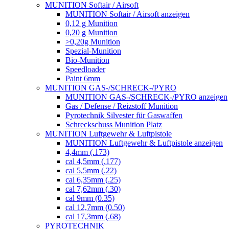
MUNITION Softair / Airsoft
MUNITION Softair / Airsoft anzeigen
0,12 g Munition
0,20 g Munition
>0,20g Munition
Spezial-Munition
Bio-Munition
Speedloader
Paint 6mm
MUNITION GAS-/SCHRECK-/PYRO
MUNITION GAS-/SCHRECK-/PYRO anzeigen
Gas / Defense / Reizstoff Munition
Pyrotechnik Silvester für Gaswaffen
Schreckschuss Munition Platz
MUNITION Luftgewehr & Luftpistole
MUNITION Luftgewehr & Luftpistole anzeigen
4,4mm (.173)
cal 4,5mm (.177)
cal 5,5mm (.22)
cal 6,35mm (.25)
cal 7,62mm (.30)
cal 9mm (0.35)
cal 12,7mm (0.50)
cal 17,3mm (.68)
PYROTECHNIK