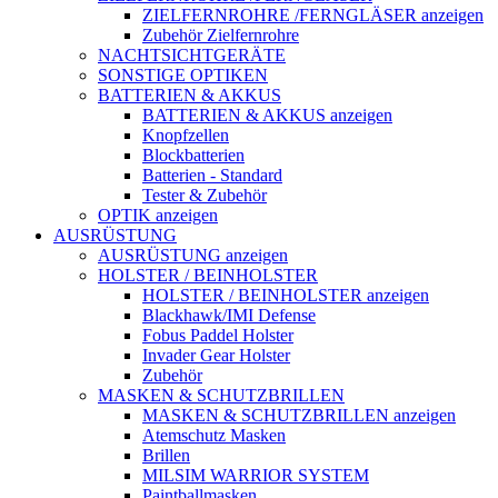
ZIELFERNROHRE /FERNGLÄSER anzeigen
Zubehör Zielfernrohre
NACHTSICHTGERÄTE
SONSTIGE OPTIKEN
BATTERIEN & AKKUS
BATTERIEN & AKKUS anzeigen
Knopfzellen
Blockbatterien
Batterien - Standard
Tester & Zubehör
OPTIK anzeigen
AUSRÜSTUNG
AUSRÜSTUNG anzeigen
HOLSTER / BEINHOLSTER
HOLSTER / BEINHOLSTER anzeigen
Blackhawk/IMI Defense
Fobus Paddel Holster
Invader Gear Holster
Zubehör
MASKEN & SCHUTZBRILLEN
MASKEN & SCHUTZBRILLEN anzeigen
Atemschutz Masken
Brillen
MILSIM WARRIOR SYSTEM
Paintballmasken