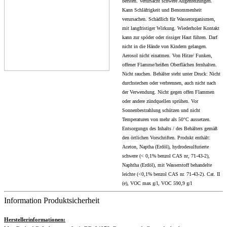
bersten. Verursacht schwere Augenreizungen.
Kann Schläfrigkeit und Benommenheit
verursachen. Schädlich für Wasserorganismen,
mit langfristiger Wirkung. Wiederholer Kontakt
kann zur spöder oder rissiger Haut führen. Darf
nicht in die Hände von Kindern gelangen.
Aerosol nicht einatmen. Von Hitze/ Funken,
offener Flamme/heißen Oberflächen fernhalten.
Nicht rauchen. Behälter steht unter Druck: Nicht
durchstechen oder verbrennen, auch nicht nach
der Verwendung. Nicht gegen offen Flammen
oder andere zündquellen sprühen. Vor
Sonnenbestrahlung schützen und nicht
Temperaturen von mehr als 50°C aussetzen.
Entsorgungn des Inhalts / des Behälters gemäß
den örtlichen Vorschriften. Produkt enthält:
Aceton, Naptha (Erdöl), hydrodesulfurierte
schwere (< 0,1% benzol CAS nr, 71-43-2),
Naphtha (Erdöl), mit Wasserstoff behandelte
leichte (<0,1% benzol CAS nr. 71-43-2). Cat. II
(e), VOC max g/l, VOC 590,9 g/l
Information Produktsicherheit
Herstellerinformationen: