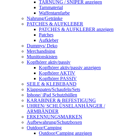
TARNUNG / SNIPER anzeigen
Tarnmaterial
Waffentarnfarbe
Nahrung/Getränke
PATCHES & AUFKLEBER
PATCHES & AUFKLEBER anzeigen
Patches
Aufkleber
Dummys/ Deko
Merchandising
Munitionskisten
Kopfhörer aktiv/passiv
Kopfhörer aktiv/passiv anzeigen
Kopfhörer AKTIV
Kopfhörer PASSIV
SEILE & KLEBEBAND
Klappspaten/Schaufeln/Sets
Iphone/ iPad Schutzhüllen
KARABINER & BEFESTIGUNG
UHREN/ SCHLÜSSELANHÄNGER /
ARMBÄNDER
ERKENNUNGSMARKEN
Aufbewahrung/Schutzboxen
Outdoor/Camping
Outdoor/Camping anzeigen