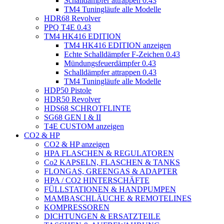
Schalldämpfer attrappen 0.43
TM4 Tuningläufe alle Modelle
HDR68 Revolver
PPQ T4E 0.43
TM4 HK416 EDITION
TM4 HK416 EDITION anzeigen
Echte Schalldämpfer F-Zeichen 0.43
Mündungsfeuerdämpfer 0.43
Schalldämpfer attrappen 0.43
TM4 Tuningläufe alle Modelle
HDP50 Pistole
HDR50 Revolver
HDS68 SCHROTFLINTE
SG68 GEN I & II
T4E CUSTOM anzeigen
CO2 & HP
CO2 & HP anzeigen
HPA FLASCHEN & REGULATOREN
Co2 KAPSELN, FLASCHEN & TANKS
FLONGAS, GREENGAS & ADAPTER
HPA / CO2 HINTERSCHÄFTE
FÜLLSTATIONEN & HANDPUMPEN
MAMBASCHLÄUCHE & REMOTELINES
KOMPRESSOREN
DICHTUNGEN & ERSATZTEILE