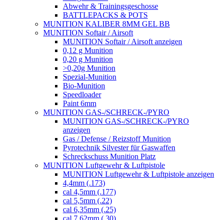
Abwehr & Trainingsgeschosse
BATTLEPACKS & POTS
MUNITION KALIBER 8MM GEL BB
MUNITION Softair / Airsoft
MUNITION Softair / Airsoft anzeigen
0,12 g Munition
0,20 g Munition
>0,20g Munition
Spezial-Munition
Bio-Munition
Speedloader
Paint 6mm
MUNITION GAS-/SCHRECK-/PYRO
MUNITION GAS-/SCHRECK-/PYRO
anzeigen
Gas / Defense / Reizstoff Munition
Pyrotechnik Silvester für Gaswaffen
Schreckschuss Munition Platz
MUNITION Luftgewehr & Luftpistole
MUNITION Luftgewehr & Luftpistole anzeigen
4,4mm (.173)
cal 4,5mm (.177)
cal 5,5mm (.22)
cal 6,35mm (.25)
cal 7,62mm (.30)