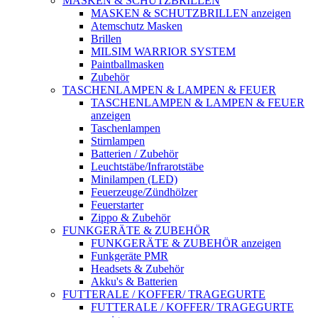
MASKEN & SCHUTZBRILLEN
MASKEN & SCHUTZBRILLEN anzeigen
Atemschutz Masken
Brillen
MILSIM WARRIOR SYSTEM
Paintballmasken
Zubehör
TASCHENLAMPEN & LAMPEN & FEUER
TASCHENLAMPEN & LAMPEN & FEUER
anzeigen
Taschenlampen
Stirnlampen
Batterien / Zubehör
Leuchtstäbe/Infrarotstäbe
Minilampen (LED)
Feuerzeuge/Zündhölzer
Feuerstarter
Zippo & Zubehör
FUNKGERÄTE & ZUBEHÖR
FUNKGERÄTE & ZUBEHÖR anzeigen
Funkgeräte PMR
Headsets & Zubehör
Akku's & Batterien
FUTTERALE / KOFFER/ TRAGEGURTE
FUTTERALE / KOFFER/ TRAGEGURTE