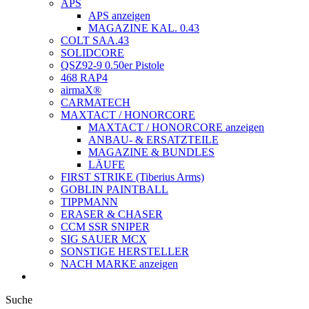
APS
APS anzeigen
MAGAZINE KAL. 0.43
COLT SAA.43
SOLIDCORE
QSZ92-9 0.50er Pistole
468 RAP4
airmaX®
CARMATECH
MAXTACT / HONORCORE
MAXTACT / HONORCORE anzeigen
ANBAU- & ERSATZTEILE
MAGAZINE & BUNDLES
LÄUFE
FIRST STRIKE (Tiberius Arms)
GOBLIN PAINTBALL
TIPPMANN
ERASER & CHASER
CCM SSR SNIPER
SIG SAUER MCX
SONSTIGE HERSTELLER
NACH MARKE anzeigen
Suche