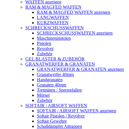
WAFFEN anzeigen
RAM & MAGFED WAFFEN
RAM & MAGFED WAFFEN anzeigen
LANGWAFFEN
KURZWAFFEN
SCHRECKSCHUSSWAFFEN
SCHRECKSCHUSSWAFFEN anzeigen
Maschinenpistolen
Pistolen
Revolver
Zubehör
GEL BLASTER & ZUBEHÖR
GRANATWERFER & GRANATEN
GRANATWERFER & GRANATEN anzeigen
Granatwerfer 40mm
Handgranaten
Granaten 40mm
Tretminen / Sprengfallen
Mörser
Zubehör
SOFTAIR / AIRSOFT WAFFEN
SOFTAIR / AIRSOFT WAFFEN anzeigen
Softair Pistolen / Revolver
Softair Gewehre
Schalldämpfer Attrappen