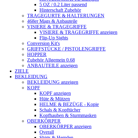
5 OZ / 0.2 Liter passend
Hinterschaft Zubehör
TRAGEGURTE & HALTERUNGEN
468er Mags & Anbauteile
VISIERE & TRAGEGRIFFE
VISIERE & TRAGEGRIFFE anzeigen
Flip-Up Sights
Conversion Kit's
GRIFFSTÜCKE / PISTOLENGRIFFE
HOPPER
Zubehör Allgemein 0.68
ANBAUTEILE anzeigen
ZIELE
BEKLEIDUNG
BEKLEIDUNG anzeigen
KOPF
KOPF anzeigen
Hüte & Mützen
HELME & BEZÜGE - Kopie
Schals & Kopftücher
Kopfhauben & Sturmmasken
OBERKÖRPER
OBERKÖRPER anzeigen
Overall
Shirts & Hemden