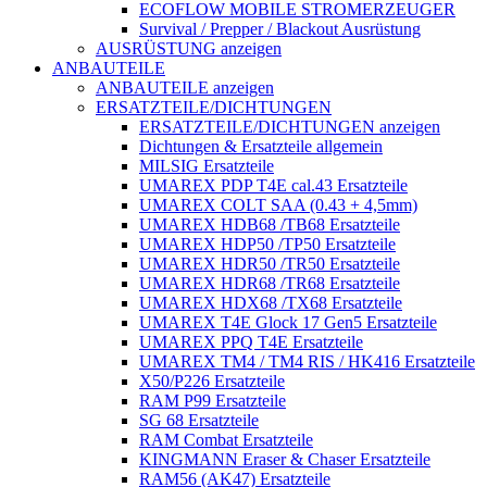
ECOFLOW MOBILE STROMERZEUGER
Survival / Prepper / Blackout Ausrüstung
AUSRÜSTUNG anzeigen
ANBAUTEILE
ANBAUTEILE anzeigen
ERSATZTEILE/DICHTUNGEN
ERSATZTEILE/DICHTUNGEN anzeigen
Dichtungen & Ersatzteile allgemein
MILSIG Ersatzteile
UMAREX PDP T4E cal.43 Ersatzteile
UMAREX COLT SAA (0.43 + 4,5mm)
UMAREX HDB68 /TB68 Ersatzteile
UMAREX HDP50 /TP50 Ersatzteile
UMAREX HDR50 /TR50 Ersatzteile
UMAREX HDR68 /TR68 Ersatzteile
UMAREX HDX68 /TX68 Ersatzteile
UMAREX T4E Glock 17 Gen5 Ersatzteile
UMAREX PPQ T4E Ersatzteile
UMAREX TM4 / TM4 RIS / HK416 Ersatzteile
X50/P226 Ersatzteile
RAM P99 Ersatzteile
SG 68 Ersatzteile
RAM Combat Ersatzteile
KINGMANN Eraser & Chaser Ersatzteile
RAM56 (AK47) Ersatzteile