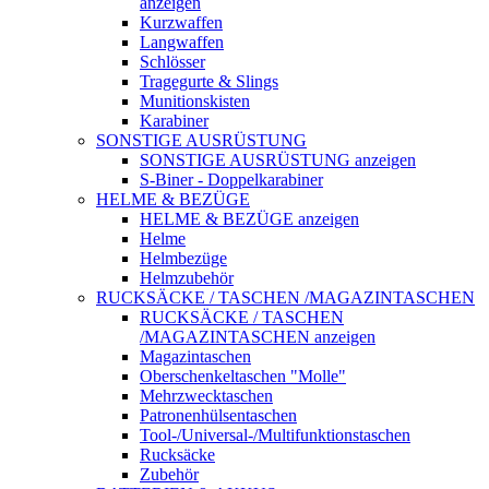
anzeigen
Kurzwaffen
Langwaffen
Schlösser
Tragegurte & Slings
Munitionskisten
Karabiner
SONSTIGE AUSRÜSTUNG
SONSTIGE AUSRÜSTUNG anzeigen
S-Biner - Doppelkarabiner
HELME & BEZÜGE
HELME & BEZÜGE anzeigen
Helme
Helmbezüge
Helmzubehör
RUCKSÄCKE / TASCHEN /MAGAZINTASCHEN
RUCKSÄCKE / TASCHEN
/MAGAZINTASCHEN anzeigen
Magazintaschen
Oberschenkeltaschen "Molle"
Mehrzwecktaschen
Patronenhülsentaschen
Tool-/Universal-/Multifunktionstaschen
Rucksäcke
Zubehör