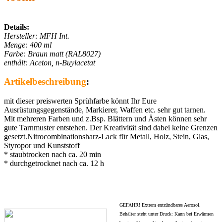
Details:
Hersteller: MFH Int.
Menge: 400 ml
Farbe: Braun matt (RAL8027)
enthält: Aceton, n-Buylacetat
Artikelbeschreibung
:
mit dieser preiswerten Sprühfarbe könnt Ihr Eure
Ausrüstungsgegenstände, Markierer, Waffen etc. sehr gut tarnen.
Mit mehreren Farben und z.Bsp. Blättern und Ästen können sehr
gute Tarnmuster entstehen. Der Kreativität sind dabei keine Grenzen
gesetzt.Nitrocombinationsharz-Lack für Metall, Holz, Stein, Glas,
Styropor und Kunststoff
* staubtrocken nach ca. 20 min
* durchgetrocknet nach ca. 12 h
GEFAHR! Extrem entzündbares Aerosol.
Behälter steht unter Druck: Kann bei Erwärmen