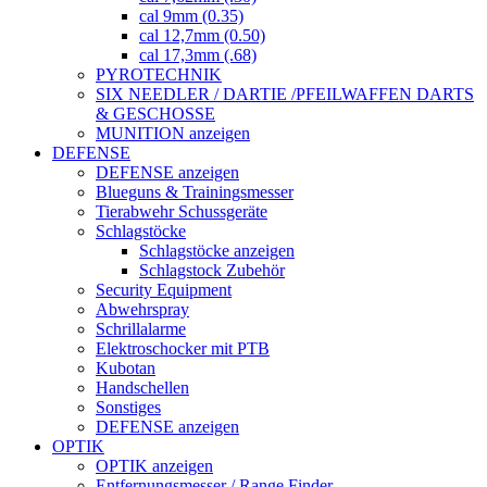
cal 9mm (0.35)
cal 12,7mm (0.50)
cal 17,3mm (.68)
PYROTECHNIK
SIX NEEDLER / DARTIE /PFEILWAFFEN DARTS
& GESCHOSSE
MUNITION anzeigen
DEFENSE
DEFENSE anzeigen
Blueguns & Trainingsmesser
Tierabwehr Schussgeräte
Schlagstöcke
Schlagstöcke anzeigen
Schlagstock Zubehör
Security Equipment
Abwehrspray
Schrillalarme
Elektroschocker mit PTB
Kubotan
Handschellen
Sonstiges
DEFENSE anzeigen
OPTIK
OPTIK anzeigen
Entfernungsmesser / Range Finder