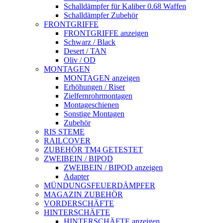
Schalldämpfer für Kaliber 0.68 Waffen
Schalldämpfer Zubehör
FRONTGRIFFE
FRONTGRIFFE anzeigen
Schwarz / Black
Desert / TAN
Oliv / OD
MONTAGEN
MONTAGEN anzeigen
Erhöhungen / Riser
Zielfernrohrmontagen
Montageschienen
Sonstige Montagen
Zubehör
RIS STEME
RAILCOVER
ZUBEHÖR TM4 GETESTET
ZWEIBEIN / BIPOD
ZWEIBEIN / BIPOD anzeigen
Adapter
MÜNDUNGSFEUERDÄMPFER
MAGAZIN ZUBEHÖR
VORDERSCHÄFTE
HINTERSCHÄFTE
HINTERSCHÄFTE anzeigen