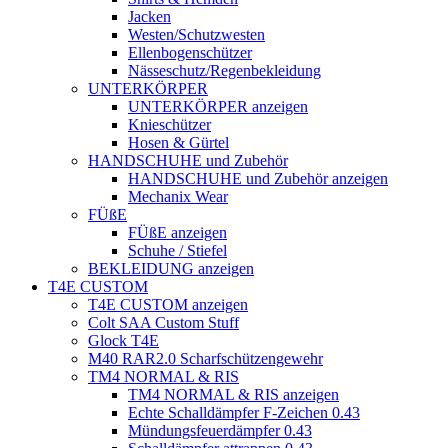
Jacken
Westen/Schutzwesten
Ellenbogenschützer
Nässeschutz/Regenbekleidung
UNTERKÖRPER
UNTERKÖRPER anzeigen
Knieschützer
Hosen & Gürtel
HANDSCHUHE und Zubehör
HANDSCHUHE und Zubehör anzeigen
Mechanix Wear
FÜßE
FÜßE anzeigen
Schuhe / Stiefel
BEKLEIDUNG anzeigen
T4E CUSTOM
T4E CUSTOM anzeigen
Colt SAA Custom Stuff
Glock T4E
M40 RAR2.0 Scharfschützengewehr
TM4 NORMAL & RIS
TM4 NORMAL & RIS anzeigen
Echte Schalldämpfer F-Zeichen 0.43
Mündungsfeuerdämpfer 0.43