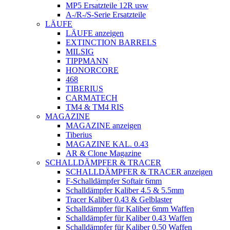
MP5 Ersatzteile 12R usw
A-/R-/S-Serie Ersatzteile
LÄUFE
LÄUFE anzeigen
EXTINCTION BARRELS
MILSIG
TIPPMANN
HONORCORE
468
TIBERIUS
CARMATECH
TM4 & TM4 RIS
MAGAZINE
MAGAZINE anzeigen
Tiberius
MAGAZINE KAL. 0.43
AR & Clone Magazine
SCHALLDÄMPFER & TRACER
SCHALLDÄMPFER & TRACER anzeigen
F-Schalldämpfer Softair 6mm
Schalldämpfer Kaliber 4.5 & 5.5mm
Tracer Kaliber 0.43 & Gelblaster
Schalldämpfer für Kaliber 6mm Waffen
Schalldämpfer für Kaliber 0.43 Waffen
Schalldämpfer für Kaliber 0.50 Waffen