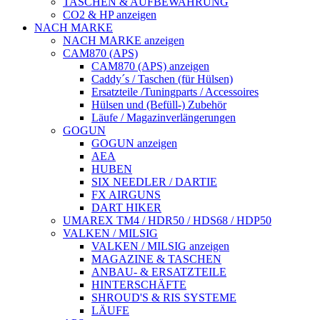
TASCHEN & AUFBEWAHRUNG
CO2 & HP anzeigen
NACH MARKE
NACH MARKE anzeigen
CAM870 (APS)
CAM870 (APS) anzeigen
Caddy´s / Taschen (für Hülsen)
Ersatzteile /Tuningparts / Accessoires
Hülsen und (Befüll-) Zubehör
Läufe / Magazinverlängerungen
GOGUN
GOGUN anzeigen
AEA
HUBEN
SIX NEEDLER / DARTIE
FX AIRGUNS
DART HIKER
UMAREX TM4 / HDR50 / HDS68 / HDP50
VALKEN / MILSIG
VALKEN / MILSIG anzeigen
MAGAZINE & TASCHEN
ANBAU- & ERSATZTEILE
HINTERSCHÄFTE
SHROUD'S & RIS SYSTEME
LÄUFE