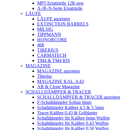
MP5 Ersatzteile 12R usw
A-/R-/S-Serie Ersatzteile
LÄUFE
LÄUFE anzeigen
EXTINCTION BARRELS
MILSIG
TIPPMANN
HONORCORE
468
TIBERIUS
CARMATECH
TM4 & TM4 RIS
MAGAZINE
MAGAZINE anzeigen
Tiberius
MAGAZINE KAL. 0.43
AR & Clone Magazine
SCHALLDÄMPFER & TRACER
SCHALLDÄMPFER & TRACER anzeigen
F-Schalldämpfer Softair 6mm
Schalldämpfer Kaliber 4.5 & 5.5mm
Tracer Kaliber 0.43 & Gelblaster
Schalldämpfer für Kaliber 6mm Waffen
Schalldämpfer für Kaliber 0.43 Waffen
Schalldämpfer für Kaliber 0.50 Waffen