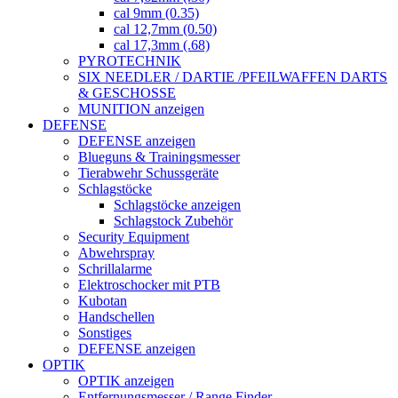
cal 9mm (0.35)
cal 12,7mm (0.50)
cal 17,3mm (.68)
PYROTECHNIK
SIX NEEDLER / DARTIE /PFEILWAFFEN DARTS
& GESCHOSSE
MUNITION anzeigen
DEFENSE
DEFENSE anzeigen
Blueguns & Trainingsmesser
Tierabwehr Schussgeräte
Schlagstöcke
Schlagstöcke anzeigen
Schlagstock Zubehör
Security Equipment
Abwehrspray
Schrillalarme
Elektroschocker mit PTB
Kubotan
Handschellen
Sonstiges
DEFENSE anzeigen
OPTIK
OPTIK anzeigen
Entfernungsmesser / Range Finder