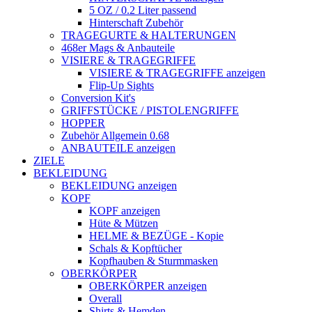
5 OZ / 0.2 Liter passend
Hinterschaft Zubehör
TRAGEGURTE & HALTERUNGEN
468er Mags & Anbauteile
VISIERE & TRAGEGRIFFE
VISIERE & TRAGEGRIFFE anzeigen
Flip-Up Sights
Conversion Kit's
GRIFFSTÜCKE / PISTOLENGRIFFE
HOPPER
Zubehör Allgemein 0.68
ANBAUTEILE anzeigen
ZIELE
BEKLEIDUNG
BEKLEIDUNG anzeigen
KOPF
KOPF anzeigen
Hüte & Mützen
HELME & BEZÜGE - Kopie
Schals & Kopftücher
Kopfhauben & Sturmmasken
OBERKÖRPER
OBERKÖRPER anzeigen
Overall
Shirts & Hemden