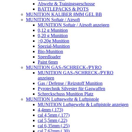
Abwehr & Trainingsgeschosse
BATTLEPACKS & POTS
MUNITION KALIBER 8MM GEL BB
MUNITION Softair / Airsoft
MUNITION Softair / Airsoft anzeigen
0,12 g Munition
0,20 g Munition
>0,20g Munition
Spezial-Munition
Bio-Munition
Speedloader
Paint 6mm
MUNITION GAS-/SCHRECK-/PYRO
MUNITION GAS-/SCHRECK-/PYRO
anzeigen
Gas / Defense / Reizstoff Munition
Pyrotechnik Silvester für Gaswaffen
Schreckschuss Munition Platz
MUNITION Luftgewehr & Luftpistole
MUNITION Luftgewehr & Luftpistole anzeigen
4,4mm (.173)
cal 4,5mm (.177)
cal 5,5mm (.22)
cal 6,35mm (.25)
cal 7,62mm (.30)