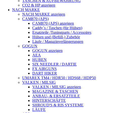
TASCHEN & AUFBEWAHRUNG
CO2 & HP anzeigen
NACH MARKE
NACH MARKE anzeigen
CAM870 (APS)
CAM870 (APS) anzeigen
Caddy´s / Taschen (für Hülsen)
Ersatzteile /Tuningparts / Accessoires
Hülsen und (Befüll-) Zubehör
Läufe / Magazinverlängerungen
GOGUN
GOGUN anzeigen
AEA
HUBEN
SIX NEEDLER / DARTIE
FX AIRGUNS
DART HIKER
UMAREX TM4 / HDR50 / HDS68 / HDP50
VALKEN / MILSIG
VALKEN / MILSIG anzeigen
MAGAZINE & TASCHEN
ANBAU- & ERSATZTEILE
HINTERSCHÄFTE
SHROUD'S & RIS SYSTEME
LÄUFE