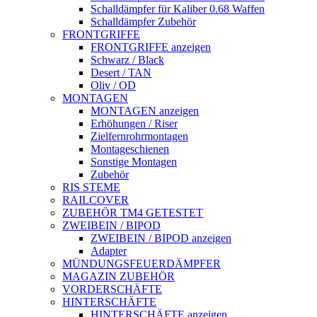
Schalldämpfer für Kaliber 0.68 Waffen
Schalldämpfer Zubehör
FRONTGRIFFE
FRONTGRIFFE anzeigen
Schwarz / Black
Desert / TAN
Oliv / OD
MONTAGEN
MONTAGEN anzeigen
Erhöhungen / Riser
Zielfernrohrmontagen
Montageschienen
Sonstige Montagen
Zubehör
RIS STEME
RAILCOVER
ZUBEHÖR TM4 GETESTET
ZWEIBEIN / BIPOD
ZWEIBEIN / BIPOD anzeigen
Adapter
MÜNDUNGSFEUERDÄMPFER
MAGAZIN ZUBEHÖR
VORDERSCHÄFTE
HINTERSCHÄFTE
HINTERSCHÄFTE anzeigen