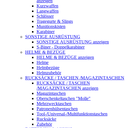
anzeigen
Kurzwaffen
Langwaffen
Schlösser
Tragegurte & Slings
Munitionskisten
Karabiner
SONSTIGE AUSRÜSTUNG
SONSTIGE AUSRÜSTUNG anzeigen
S-Biner - Doppelkarabiner
HELME & BEZÜGE
HELME & BEZÜGE anzeigen
Helme
Helmbezüge
Helmzubehör
RUCKSÄCKE / TASCHEN /MAGAZINTASCHEN
RUCKSÄCKE / TASCHEN
/MAGAZINTASCHEN anzeigen
Magazintaschen
Oberschenkeltaschen "Molle"
Mehrzwecktaschen
Patronenhülsentaschen
Tool-/Universal-/Multifunktionstaschen
Rucksäcke
Zubehör