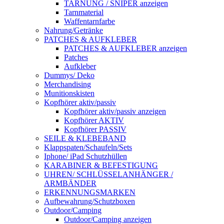
TARNUNG / SNIPER anzeigen
Tarnmaterial
Waffentarnfarbe
Nahrung/Getränke
PATCHES & AUFKLEBER
PATCHES & AUFKLEBER anzeigen
Patches
Aufkleber
Dummys/ Deko
Merchandising
Munitionskisten
Kopfhörer aktiv/passiv
Kopfhörer aktiv/passiv anzeigen
Kopfhörer AKTIV
Kopfhörer PASSIV
SEILE & KLEBEBAND
Klappspaten/Schaufeln/Sets
Iphone/ iPad Schutzhüllen
KARABINER & BEFESTIGUNG
UHREN/ SCHLÜSSELANHÄNGER /
ARMBÄNDER
ERKENNUNGSMARKEN
Aufbewahrung/Schutzboxen
Outdoor/Camping
Outdoor/Camping anzeigen