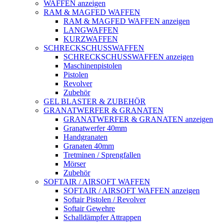
WAFFEN anzeigen
RAM & MAGFED WAFFEN
RAM & MAGFED WAFFEN anzeigen
LANGWAFFEN
KURZWAFFEN
SCHRECKSCHUSSWAFFEN
SCHRECKSCHUSSWAFFEN anzeigen
Maschinenpistolen
Pistolen
Revolver
Zubehör
GEL BLASTER & ZUBEHÖR
GRANATWERFER & GRANATEN
GRANATWERFER & GRANATEN anzeigen
Granatwerfer 40mm
Handgranaten
Granaten 40mm
Tretminen / Sprengfallen
Mörser
Zubehör
SOFTAIR / AIRSOFT WAFFEN
SOFTAIR / AIRSOFT WAFFEN anzeigen
Softair Pistolen / Revolver
Softair Gewehre
Schalldämpfer Attrappen