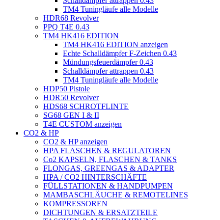
Schalldämpfer attrappen 0.43
TM4 Tuningläufe alle Modelle
HDR68 Revolver
PPQ T4E 0.43
TM4 HK416 EDITION
TM4 HK416 EDITION anzeigen
Echte Schalldämpfer F-Zeichen 0.43
Mündungsfeuerdämpfer 0.43
Schalldämpfer attrappen 0.43
TM4 Tuningläufe alle Modelle
HDP50 Pistole
HDR50 Revolver
HDS68 SCHROTFLINTE
SG68 GEN I & II
T4E CUSTOM anzeigen
CO2 & HP
CO2 & HP anzeigen
HPA FLASCHEN & REGULATOREN
Co2 KAPSELN, FLASCHEN & TANKS
FLONGAS, GREENGAS & ADAPTER
HPA / CO2 HINTERSCHÄFTE
FÜLLSTATIONEN & HANDPUMPEN
MAMBASCHLÄUCHE & REMOTELINES
KOMPRESSOREN
DICHTUNGEN & ERSATZTEILE