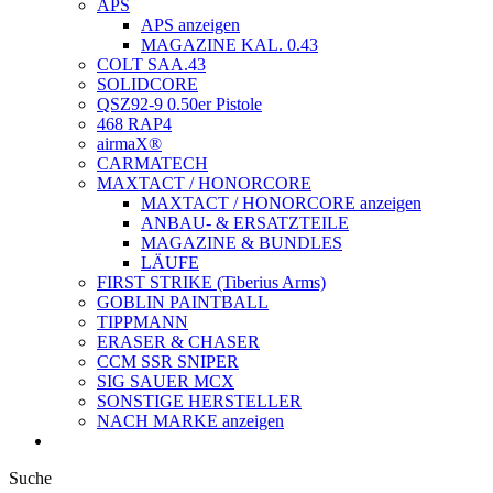
APS
APS anzeigen
MAGAZINE KAL. 0.43
COLT SAA.43
SOLIDCORE
QSZ92-9 0.50er Pistole
468 RAP4
airmaX®
CARMATECH
MAXTACT / HONORCORE
MAXTACT / HONORCORE anzeigen
ANBAU- & ERSATZTEILE
MAGAZINE & BUNDLES
LÄUFE
FIRST STRIKE (Tiberius Arms)
GOBLIN PAINTBALL
TIPPMANN
ERASER & CHASER
CCM SSR SNIPER
SIG SAUER MCX
SONSTIGE HERSTELLER
NACH MARKE anzeigen
Suche