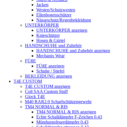
Jacken
Westen/Schutzwesten
Ellenbogenschützer
Nässeschutz/Regenbekleidung
UNTERKÖRPER
UNTERKÖRPER anzeigen
Knieschützer
Hosen & Gürtel
HANDSCHUHE und Zubehör
HANDSCHUHE und Zubehör anzeigen
Mechanix Wear
FÜßE
FÜßE anzeigen
Schuhe / Stiefel
BEKLEIDUNG anzeigen
T4E CUSTOM
T4E CUSTOM anzeigen
Colt SAA Custom Stuff
Glock T4E
M40 RAR2.0 Scharfschützengewehr
TM4 NORMAL & RIS
TM4 NORMAL & RIS anzeigen
Echte Schalldämpfer F-Zeichen 0.43
Mündungsfeuerdämpfer 0.43