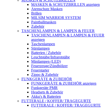
MASKEN & SCHUTZBRILLEN
MASKEN & SCHUTZBRILLEN anzeigen
Atemschutz Masken
Brillen
MILSIM WARRIOR SYSTEM
Paintballmasken
Zubehör
TASCHENLAMPEN & LAMPEN & FEUER
TASCHENLAMPEN & LAMPEN & FEUER
anzeigen
Taschenlampen
Stirnlampen
Batterien / Zubehör
Leuchtstäbe/Infrarotstäbe
Minilampen (LED)
Feuerzeuge/Zündhölzer
Feuerstarter
Zippo & Zubehör
FUNKGERÄTE & ZUBEHÖR
FUNKGERÄTE & ZUBEHÖR anzeigen
Funkgeräte PMR
Headsets & Zubehör
Akku's & Batterien
FUTTERALE / KOFFER/ TRAGEGURTE
FUTTERALE / KOFFER/ TRAGEGURTE