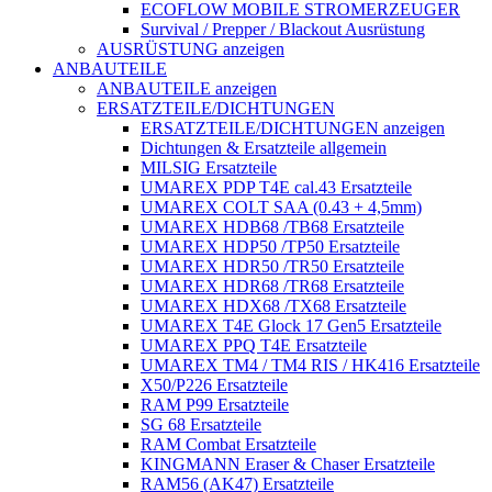
ECOFLOW MOBILE STROMERZEUGER
Survival / Prepper / Blackout Ausrüstung
AUSRÜSTUNG anzeigen
ANBAUTEILE
ANBAUTEILE anzeigen
ERSATZTEILE/DICHTUNGEN
ERSATZTEILE/DICHTUNGEN anzeigen
Dichtungen & Ersatzteile allgemein
MILSIG Ersatzteile
UMAREX PDP T4E cal.43 Ersatzteile
UMAREX COLT SAA (0.43 + 4,5mm)
UMAREX HDB68 /TB68 Ersatzteile
UMAREX HDP50 /TP50 Ersatzteile
UMAREX HDR50 /TR50 Ersatzteile
UMAREX HDR68 /TR68 Ersatzteile
UMAREX HDX68 /TX68 Ersatzteile
UMAREX T4E Glock 17 Gen5 Ersatzteile
UMAREX PPQ T4E Ersatzteile
UMAREX TM4 / TM4 RIS / HK416 Ersatzteile
X50/P226 Ersatzteile
RAM P99 Ersatzteile
SG 68 Ersatzteile
RAM Combat Ersatzteile
KINGMANN Eraser & Chaser Ersatzteile
RAM56 (AK47) Ersatzteile