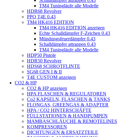
Schalldämpfer attrappen 0.43
TM4 Tuningläufe alle Modelle
HDR68 Revolver
PPQ T4E 0.43
TM4 HK416 EDITION
TM4 HK416 EDITION anzeigen
Echte Schalldämpfer F-Zeichen 0.43
Mündungsfeuerdämpfer 0.43
Schalldämpfer attrappen 0.43
TM4 Tuningläufe alle Modelle
HDP50 Pistole
HDR50 Revolver
HDS68 SCHROTFLINTE
SG68 GEN I & II
T4E CUSTOM anzeigen
CO2 & HP
CO2 & HP anzeigen
HPA FLASCHEN & REGULATOREN
Co2 KAPSELN, FLASCHEN & TANKS
FLONGAS, GREENGAS & ADAPTER
HPA / CO2 HINTERSCHÄFTE
FÜLLSTATIONEN & HANDPUMPEN
MAMBASCHLÄUCHE & REMOTELINES
KOMPRESSOREN
DICHTUNGEN & ERSATZTEILE