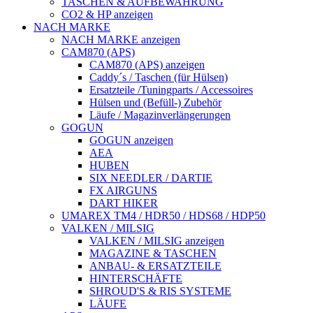
TASCHEN & AUFBEWAHRUNG
CO2 & HP anzeigen
NACH MARKE
NACH MARKE anzeigen
CAM870 (APS)
CAM870 (APS) anzeigen
Caddy´s / Taschen (für Hülsen)
Ersatzteile /Tuningparts / Accessoires
Hülsen und (Befüll-) Zubehör
Läufe / Magazinverlängerungen
GOGUN
GOGUN anzeigen
AEA
HUBEN
SIX NEEDLER / DARTIE
FX AIRGUNS
DART HIKER
UMAREX TM4 / HDR50 / HDS68 / HDP50
VALKEN / MILSIG
VALKEN / MILSIG anzeigen
MAGAZINE & TASCHEN
ANBAU- & ERSATZTEILE
HINTERSCHÄFTE
SHROUD'S & RIS SYSTEME
LÄUFE