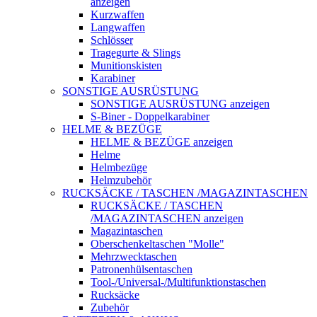
anzeigen
Kurzwaffen
Langwaffen
Schlösser
Tragegurte & Slings
Munitionskisten
Karabiner
SONSTIGE AUSRÜSTUNG
SONSTIGE AUSRÜSTUNG anzeigen
S-Biner - Doppelkarabiner
HELME & BEZÜGE
HELME & BEZÜGE anzeigen
Helme
Helmbezüge
Helmzubehör
RUCKSÄCKE / TASCHEN /MAGAZINTASCHEN
RUCKSÄCKE / TASCHEN
/MAGAZINTASCHEN anzeigen
Magazintaschen
Oberschenkeltaschen "Molle"
Mehrzwecktaschen
Patronenhülsentaschen
Tool-/Universal-/Multifunktionstaschen
Rucksäcke
Zubehör