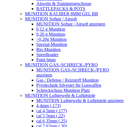
Abwehr & Trainingsgeschosse
BATTLEPACKS & POTS
MUNITION KALIBER 8MM GEL BB
MUNITION Softair / Airsoft
MUNITION Softair / Airsoft anzeigen
0,12 g Munition
0,20 g Munition
>0,20g Munition
Spezial-Munition
Bio-Munition
Speedloader
Paint 6mm
MUNITION GAS-/SCHRECK-/PYRO
MUNITION GAS-/SCHRECK-/PYRO
anzeigen
Gas / Defense / Reizstoff Munition
Pyrotechnik Silvester für Gaswaffen
Schreckschuss Munition Platz
MUNITION Luftgewehr & Luftpistole
MUNITION Luftgewehr & Luftpistole anzeigen
4,4mm (.173)
cal 4,5mm (.177)
cal 5,5mm (.22)
cal 6,35mm (.25)
cal 7,62mm (.30)