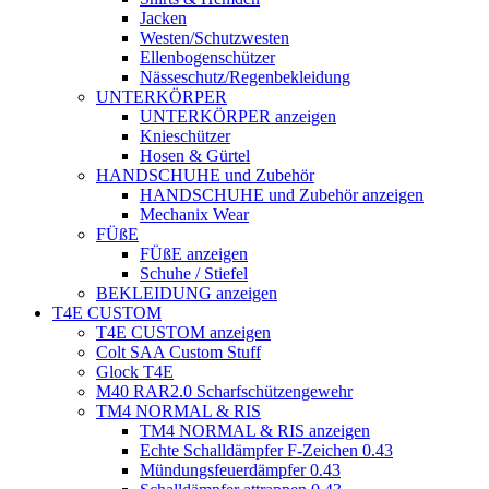
Jacken
Westen/Schutzwesten
Ellenbogenschützer
Nässeschutz/Regenbekleidung
UNTERKÖRPER
UNTERKÖRPER anzeigen
Knieschützer
Hosen & Gürtel
HANDSCHUHE und Zubehör
HANDSCHUHE und Zubehör anzeigen
Mechanix Wear
FÜßE
FÜßE anzeigen
Schuhe / Stiefel
BEKLEIDUNG anzeigen
T4E CUSTOM
T4E CUSTOM anzeigen
Colt SAA Custom Stuff
Glock T4E
M40 RAR2.0 Scharfschützengewehr
TM4 NORMAL & RIS
TM4 NORMAL & RIS anzeigen
Echte Schalldämpfer F-Zeichen 0.43
Mündungsfeuerdämpfer 0.43