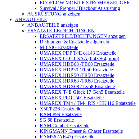
ECOFLOW MOBILE STROMERZEUGER
Survival / Prepper / Blackout Ausrüstung
AUSRÜSTUNG anzeigen
ANBAUTEILE
ANBAUTEILE anzeigen
ERSATZTEILE/DICHTUNGEN
ERSATZTEILE/DICHTUNGEN anzeigen
Dichtungen & Ersatzteile allgemein
MILSIG Ersatzteile
UMAREX PDP T4E cal.43 Ersatzteile
UMAREX COLT SAA (0.43 + 4,5mm)
UMAREX HDB68 /TB68 Ersatzteile
UMAREX HDP50 /TP50 Ersatzteile
UMAREX HDR50 /TR50 Ersatzteile
UMAREX HDR68 /TR68 Ersatzteile
UMAREX HDX68 /TX68 Ersatzteile
UMAREX T4E Glock 17 Gen5 Ersatzteile
UMAREX PPQ T4E Ersatzteile
UMAREX TM4 / TM4 RIS / HK416 Ersatzteile
X50/P226 Ersatzteile
RAM P99 Ersatzteile
SG 68 Ersatzteile
RAM Combat Ersatzteile
KINGMANN Eraser & Chaser Ersatzteile
RAM56 (AK47) Ersatzteile