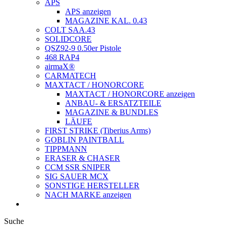
APS
APS anzeigen
MAGAZINE KAL. 0.43
COLT SAA.43
SOLIDCORE
QSZ92-9 0.50er Pistole
468 RAP4
airmaX®
CARMATECH
MAXTACT / HONORCORE
MAXTACT / HONORCORE anzeigen
ANBAU- & ERSATZTEILE
MAGAZINE & BUNDLES
LÄUFE
FIRST STRIKE (Tiberius Arms)
GOBLIN PAINTBALL
TIPPMANN
ERASER & CHASER
CCM SSR SNIPER
SIG SAUER MCX
SONSTIGE HERSTELLER
NACH MARKE anzeigen
Suche