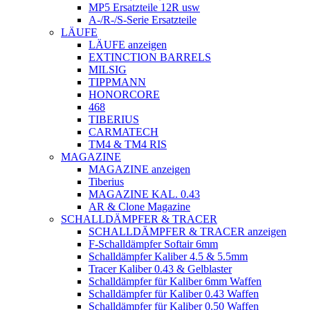
MP5 Ersatzteile 12R usw
A-/R-/S-Serie Ersatzteile
LÄUFE
LÄUFE anzeigen
EXTINCTION BARRELS
MILSIG
TIPPMANN
HONORCORE
468
TIBERIUS
CARMATECH
TM4 & TM4 RIS
MAGAZINE
MAGAZINE anzeigen
Tiberius
MAGAZINE KAL. 0.43
AR & Clone Magazine
SCHALLDÄMPFER & TRACER
SCHALLDÄMPFER & TRACER anzeigen
F-Schalldämpfer Softair 6mm
Schalldämpfer Kaliber 4.5 & 5.5mm
Tracer Kaliber 0.43 & Gelblaster
Schalldämpfer für Kaliber 6mm Waffen
Schalldämpfer für Kaliber 0.43 Waffen
Schalldämpfer für Kaliber 0.50 Waffen