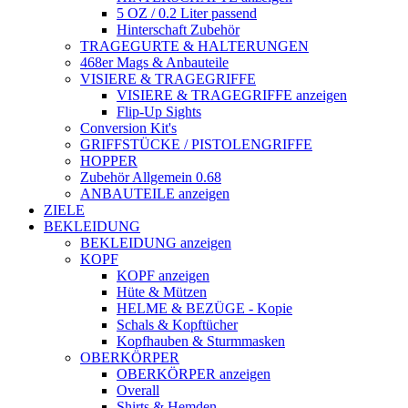
5 OZ / 0.2 Liter passend
Hinterschaft Zubehör
TRAGEGURTE & HALTERUNGEN
468er Mags & Anbauteile
VISIERE & TRAGEGRIFFE
VISIERE & TRAGEGRIFFE anzeigen
Flip-Up Sights
Conversion Kit's
GRIFFSTÜCKE / PISTOLENGRIFFE
HOPPER
Zubehör Allgemein 0.68
ANBAUTEILE anzeigen
ZIELE
BEKLEIDUNG
BEKLEIDUNG anzeigen
KOPF
KOPF anzeigen
Hüte & Mützen
HELME & BEZÜGE - Kopie
Schals & Kopftücher
Kopfhauben & Sturmmasken
OBERKÖRPER
OBERKÖRPER anzeigen
Overall
Shirts & Hemden