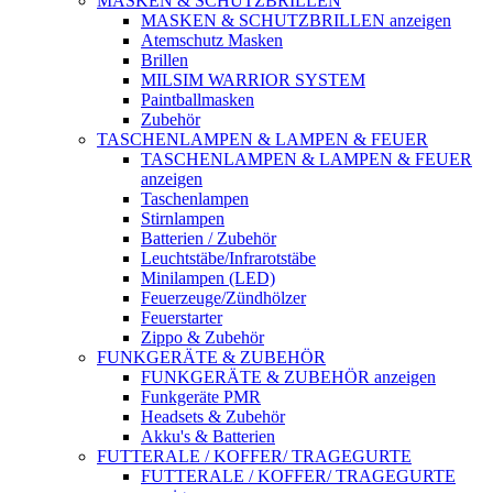
MASKEN & SCHUTZBRILLEN
MASKEN & SCHUTZBRILLEN anzeigen
Atemschutz Masken
Brillen
MILSIM WARRIOR SYSTEM
Paintballmasken
Zubehör
TASCHENLAMPEN & LAMPEN & FEUER
TASCHENLAMPEN & LAMPEN & FEUER
anzeigen
Taschenlampen
Stirnlampen
Batterien / Zubehör
Leuchtstäbe/Infrarotstäbe
Minilampen (LED)
Feuerzeuge/Zündhölzer
Feuerstarter
Zippo & Zubehör
FUNKGERÄTE & ZUBEHÖR
FUNKGERÄTE & ZUBEHÖR anzeigen
Funkgeräte PMR
Headsets & Zubehör
Akku's & Batterien
FUTTERALE / KOFFER/ TRAGEGURTE
FUTTERALE / KOFFER/ TRAGEGURTE