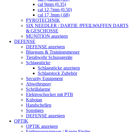
cal 9mm (0.35)
cal 12,7mm (0.50)
cal 17,3mm (.68)
PYROTECHNIK
SIX NEEDLER / DARTIE /PFEILWAFFEN DARTS
& GESCHOSSE
MUNITION anzeigen
DEFENSE
DEFENSE anzeigen
Blueguns & Trainingsmesser
Tierabwehr Schussgeräte
Schlagstöcke
Schlagstöcke anzeigen
Schlagstock Zubehör
Security Equipment
Abwehrspray
Schrillalarme
Elektroschocker mit PTB
Kubotan
Handschellen
Sonstiges
DEFENSE anzeigen
OPTIK
OPTIK anzeigen
Entfernungsmesser / Range Finder