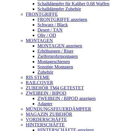
Schalldämpfer für Kaliber 0.68 Waffen
Schalldämpfer Zubehör
FRONTGRIFFE
FRONTGRIFFE anzeigen
Schwarz / Black
Desert / TAN
Oliv / OD
MONTAGEN
MONTAGEN anzeigen
Erhöhungen / Riser
Zielfernrohrmontagen
Montageschienen
Sonstige Montagen
Zubehör
RIS STEME
RAILCOVER
ZUBEHÖR TM4 GETESTET
ZWEIBEIN / BIPOD
ZWEIBEIN / BIPOD anzeigen
Adapter
MÜNDUNGSFEUERDÄMPFER
MAGAZIN ZUBEHÖR
VORDERSCHÄFTE
HINTERSCHÄFTE
HINTERSCHÄFTE anzeigen