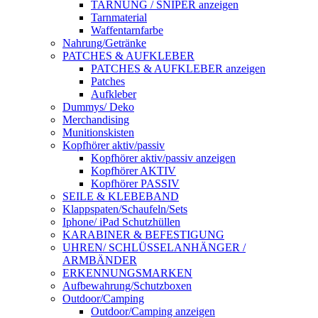
TARNUNG / SNIPER anzeigen
Tarnmaterial
Waffentarnfarbe
Nahrung/Getränke
PATCHES & AUFKLEBER
PATCHES & AUFKLEBER anzeigen
Patches
Aufkleber
Dummys/ Deko
Merchandising
Munitionskisten
Kopfhörer aktiv/passiv
Kopfhörer aktiv/passiv anzeigen
Kopfhörer AKTIV
Kopfhörer PASSIV
SEILE & KLEBEBAND
Klappspaten/Schaufeln/Sets
Iphone/ iPad Schutzhüllen
KARABINER & BEFESTIGUNG
UHREN/ SCHLÜSSELANHÄNGER /
ARMBÄNDER
ERKENNUNGSMARKEN
Aufbewahrung/Schutzboxen
Outdoor/Camping
Outdoor/Camping anzeigen