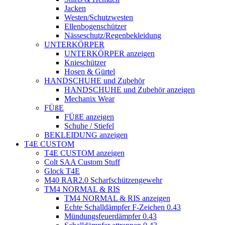
Jacken
Westen/Schutzwesten
Ellenbogenschützer
Nässeschutz/Regenbekleidung
UNTERKÖRPER
UNTERKÖRPER anzeigen
Knieschützer
Hosen & Gürtel
HANDSCHUHE und Zubehör
HANDSCHUHE und Zubehör anzeigen
Mechanix Wear
FÜßE
FÜßE anzeigen
Schuhe / Stiefel
BEKLEIDUNG anzeigen
T4E CUSTOM
T4E CUSTOM anzeigen
Colt SAA Custom Stuff
Glock T4E
M40 RAR2.0 Scharfschützengewehr
TM4 NORMAL & RIS
TM4 NORMAL & RIS anzeigen
Echte Schalldämpfer F-Zeichen 0.43
Mündungsfeuerdämpfer 0.43