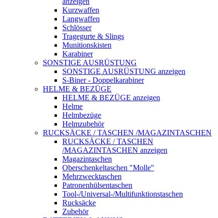
anzeigen
Kurzwaffen
Langwaffen
Schlösser
Tragegurte & Slings
Munitionskisten
Karabiner
SONSTIGE AUSRÜSTUNG
SONSTIGE AUSRÜSTUNG anzeigen
S-Biner - Doppelkarabiner
HELME & BEZÜGE
HELME & BEZÜGE anzeigen
Helme
Helmbezüge
Helmzubehör
RUCKSÄCKE / TASCHEN /MAGAZINTASCHEN
RUCKSÄCKE / TASCHEN
/MAGAZINTASCHEN anzeigen
Magazintaschen
Oberschenkeltaschen "Molle"
Mehrzwecktaschen
Patronenhülsentaschen
Tool-/Universal-/Multifunktionstaschen
Rucksäcke
Zubehör