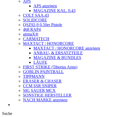
APS
APS anzeigen
MAGAZINE KAL. 0.43
COLT SAA.43
SOLIDCORE
QSZ92-9 0.50er Pistole
468 RAP4
airmaX®
CARMATECH
MAXTACT / HONORCORE
MAXTACT / HONORCORE anzeigen
ANBAU- & ERSATZTEILE
MAGAZINE & BUNDLES
LÄUFE
FIRST STRIKE (Tiberius Arms)
GOBLIN PAINTBALL
TIPPMANN
ERASER & CHASER
CCM SSR SNIPER
SIG SAUER MCX
SONSTIGE HERSTELLER
NACH MARKE anzeigen
Suche