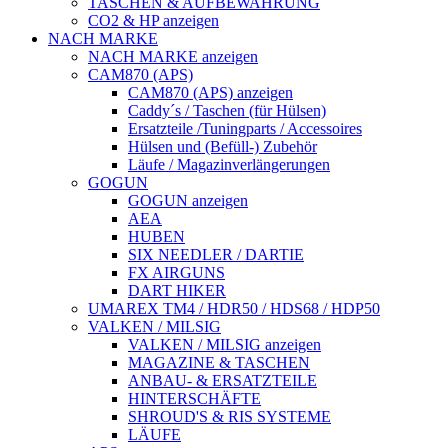
TASCHEN & AUFBEWAHRUNG
CO2 & HP anzeigen
NACH MARKE
NACH MARKE anzeigen
CAM870 (APS)
CAM870 (APS) anzeigen
Caddy´s / Taschen (für Hülsen)
Ersatzteile /Tuningparts / Accessoires
Hülsen und (Befüll-) Zubehör
Läufe / Magazinverlängerungen
GOGUN
GOGUN anzeigen
AEA
HUBEN
SIX NEEDLER / DARTIE
FX AIRGUNS
DART HIKER
UMAREX TM4 / HDR50 / HDS68 / HDP50
VALKEN / MILSIG
VALKEN / MILSIG anzeigen
MAGAZINE & TASCHEN
ANBAU- & ERSATZTEILE
HINTERSCHÄFTE
SHROUD'S & RIS SYSTEME
LÄUFE