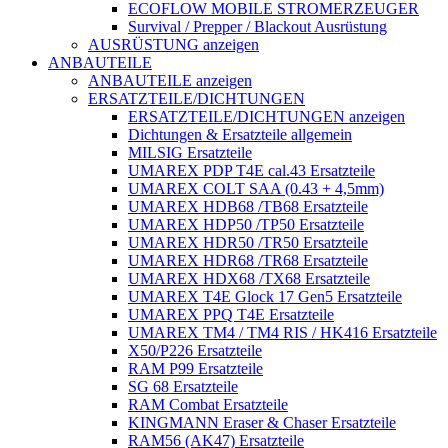
ECOFLOW MOBILE STROMERZEUGER
Survival / Prepper / Blackout Ausrüstung
AUSRÜSTUNG anzeigen
ANBAUTEILE
ANBAUTEILE anzeigen
ERSATZTEILE/DICHTUNGEN
ERSATZTEILE/DICHTUNGEN anzeigen
Dichtungen & Ersatzteile allgemein
MILSIG Ersatzteile
UMAREX PDP T4E cal.43 Ersatzteile
UMAREX COLT SAA (0.43 + 4,5mm)
UMAREX HDB68 /TB68 Ersatzteile
UMAREX HDP50 /TP50 Ersatzteile
UMAREX HDR50 /TR50 Ersatzteile
UMAREX HDR68 /TR68 Ersatzteile
UMAREX HDX68 /TX68 Ersatzteile
UMAREX T4E Glock 17 Gen5 Ersatzteile
UMAREX PPQ T4E Ersatzteile
UMAREX TM4 / TM4 RIS / HK416 Ersatzteile
X50/P226 Ersatzteile
RAM P99 Ersatzteile
SG 68 Ersatzteile
RAM Combat Ersatzteile
KINGMANN Eraser & Chaser Ersatzteile
RAM56 (AK47) Ersatzteile