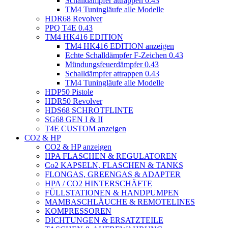
Schalldämpfer attrappen 0.43
TM4 Tuningläufe alle Modelle
HDR68 Revolver
PPQ T4E 0.43
TM4 HK416 EDITION
TM4 HK416 EDITION anzeigen
Echte Schalldämpfer F-Zeichen 0.43
Mündungsfeuerdämpfer 0.43
Schalldämpfer attrappen 0.43
TM4 Tuningläufe alle Modelle
HDP50 Pistole
HDR50 Revolver
HDS68 SCHROTFLINTE
SG68 GEN I & II
T4E CUSTOM anzeigen
CO2 & HP
CO2 & HP anzeigen
HPA FLASCHEN & REGULATOREN
Co2 KAPSELN, FLASCHEN & TANKS
FLONGAS, GREENGAS & ADAPTER
HPA / CO2 HINTERSCHÄFTE
FÜLLSTATIONEN & HANDPUMPEN
MAMBASCHLÄUCHE & REMOTELINES
KOMPRESSOREN
DICHTUNGEN & ERSATZTEILE