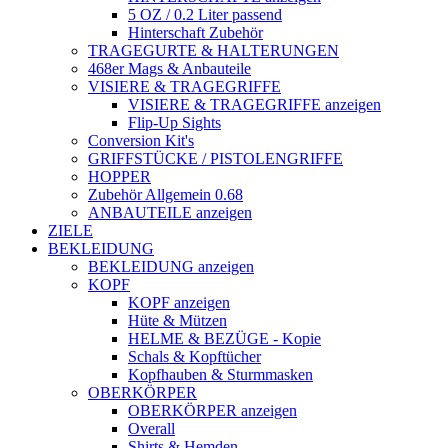
5 OZ / 0.2 Liter passend
Hinterschaft Zubehör
TRAGEGURTE & HALTERUNGEN
468er Mags & Anbauteile
VISIERE & TRAGEGRIFFE
VISIERE & TRAGEGRIFFE anzeigen
Flip-Up Sights
Conversion Kit's
GRIFFSTÜCKE / PISTOLENGRIFFE
HOPPER
Zubehör Allgemein 0.68
ANBAUTEILE anzeigen
ZIELE
BEKLEIDUNG
BEKLEIDUNG anzeigen
KOPF
KOPF anzeigen
Hüte & Mützen
HELME & BEZÜGE - Kopie
Schals & Kopftücher
Kopfhauben & Sturmmasken
OBERKÖRPER
OBERKÖRPER anzeigen
Overall
Shirts & Hemden