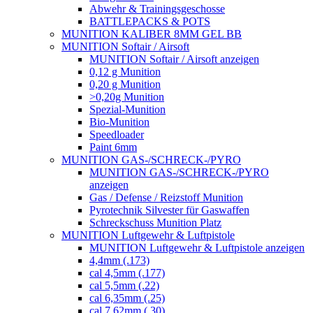
Abwehr & Trainingsgeschosse
BATTLEPACKS & POTS
MUNITION KALIBER 8MM GEL BB
MUNITION Softair / Airsoft
MUNITION Softair / Airsoft anzeigen
0,12 g Munition
0,20 g Munition
>0,20g Munition
Spezial-Munition
Bio-Munition
Speedloader
Paint 6mm
MUNITION GAS-/SCHRECK-/PYRO
MUNITION GAS-/SCHRECK-/PYRO
anzeigen
Gas / Defense / Reizstoff Munition
Pyrotechnik Silvester für Gaswaffen
Schreckschuss Munition Platz
MUNITION Luftgewehr & Luftpistole
MUNITION Luftgewehr & Luftpistole anzeigen
4,4mm (.173)
cal 4,5mm (.177)
cal 5,5mm (.22)
cal 6,35mm (.25)
cal 7,62mm (.30)