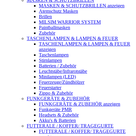
MASKEN & SCHUTZBRILLEN
MASKEN & SCHUTZBRILLEN anzeigen
Atemschutz Masken
Brillen
MILSIM WARRIOR SYSTEM
Paintballmasken
Zubehör
TASCHENLAMPEN & LAMPEN & FEUER
TASCHENLAMPEN & LAMPEN & FEUER
anzeigen
Taschenlampen
Stirnlampen
Batterien / Zubehör
Leuchtstäbe/Infrarotstäbe
Minilampen (LED)
Feuerzeuge/Zündhölzer
Feuerstarter
Zippo & Zubehör
FUNKGERÄTE & ZUBEHÖR
FUNKGERÄTE & ZUBEHÖR anzeigen
Funkgeräte PMR
Headsets & Zubehör
Akku's & Batterien
FUTTERALE / KOFFER/ TRAGEGURTE
FUTTERALE / KOFFER/ TRAGEGURTE