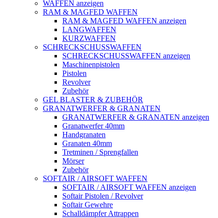
WAFFEN anzeigen
RAM & MAGFED WAFFEN
RAM & MAGFED WAFFEN anzeigen
LANGWAFFEN
KURZWAFFEN
SCHRECKSCHUSSWAFFEN
SCHRECKSCHUSSWAFFEN anzeigen
Maschinenpistolen
Pistolen
Revolver
Zubehör
GEL BLASTER & ZUBEHÖR
GRANATWERFER & GRANATEN
GRANATWERFER & GRANATEN anzeigen
Granatwerfer 40mm
Handgranaten
Granaten 40mm
Tretminen / Sprengfallen
Mörser
Zubehör
SOFTAIR / AIRSOFT WAFFEN
SOFTAIR / AIRSOFT WAFFEN anzeigen
Softair Pistolen / Revolver
Softair Gewehre
Schalldämpfer Attrappen