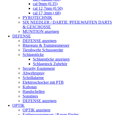
cal 9mm (0.35)
cal 12,7mm (0.50)
cal 17,3mm (.68)
PYROTECHNIK
SIX NEEDLER / DARTIE /PFEILWAFFEN DARTS
& GESCHOSSE
MUNITION anzeigen
DEFENSE
DEFENSE anzeigen
Blueguns & Trainingsmesser
Tierabwehr Schussgeräte
Schlagstöcke
Schlagstöcke anzeigen
Schlagstock Zubehör
Security Equipment
Abwehrspray
Schrillalarme
Elektroschocker mit PTB
Kubotan
Handschellen
Sonstiges
DEFENSE anzeigen
OPTIK
OPTIK anzeigen
Entfernungsmesser / Range Finder