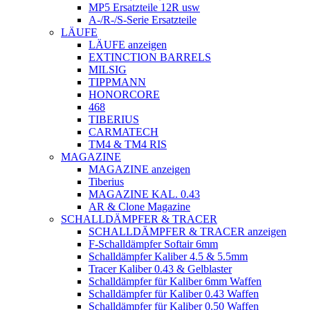
MP5 Ersatzteile 12R usw
A-/R-/S-Serie Ersatzteile
LÄUFE
LÄUFE anzeigen
EXTINCTION BARRELS
MILSIG
TIPPMANN
HONORCORE
468
TIBERIUS
CARMATECH
TM4 & TM4 RIS
MAGAZINE
MAGAZINE anzeigen
Tiberius
MAGAZINE KAL. 0.43
AR & Clone Magazine
SCHALLDÄMPFER & TRACER
SCHALLDÄMPFER & TRACER anzeigen
F-Schalldämpfer Softair 6mm
Schalldämpfer Kaliber 4.5 & 5.5mm
Tracer Kaliber 0.43 & Gelblaster
Schalldämpfer für Kaliber 6mm Waffen
Schalldämpfer für Kaliber 0.43 Waffen
Schalldämpfer für Kaliber 0.50 Waffen