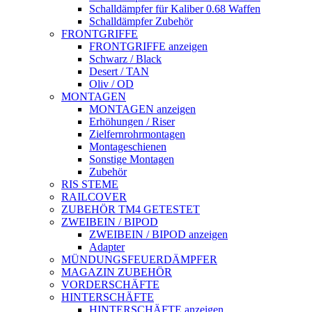
Schalldämpfer für Kaliber 0.68 Waffen
Schalldämpfer Zubehör
FRONTGRIFFE
FRONTGRIFFE anzeigen
Schwarz / Black
Desert / TAN
Oliv / OD
MONTAGEN
MONTAGEN anzeigen
Erhöhungen / Riser
Zielfernrohrmontagen
Montageschienen
Sonstige Montagen
Zubehör
RIS STEME
RAILCOVER
ZUBEHÖR TM4 GETESTET
ZWEIBEIN / BIPOD
ZWEIBEIN / BIPOD anzeigen
Adapter
MÜNDUNGSFEUERDÄMPFER
MAGAZIN ZUBEHÖR
VORDERSCHÄFTE
HINTERSCHÄFTE
HINTERSCHÄFTE anzeigen