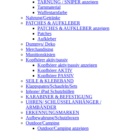
TARNUNG / SNIPER anzeigen
Tarnmaterial
Waffentarnfarbe
Nahrung/Getränke
PATCHES & AUFKLEBER
PATCHES & AUFKLEBER anzeigen
Patches
Aufkleber
Dummys/ Deko
Merchandising
Munitionskisten
Kopfhörer aktiv/passiv
Kopfhörer aktiv/passiv anzeigen
Kopfhörer AKTIV
Kopfhörer PASSIV
SEILE & KLEBEBAND
Klappspaten/Schaufeln/Sets
Iphone/ iPad Schutzhüllen
KARABINER & BEFESTIGUNG
UHREN/ SCHLÜSSELANHÄNGER /
ARMBÄNDER
ERKENNUNGSMARKEN
Aufbewahrung/Schutzboxen
Outdoor/Camping
Outdoor/Camping anzeigen