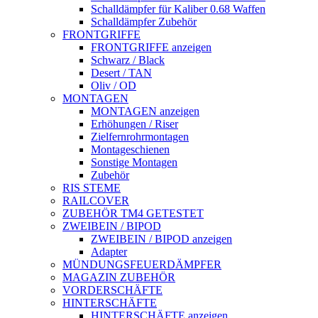
Schalldämpfer für Kaliber 0.68 Waffen
Schalldämpfer Zubehör
FRONTGRIFFE
FRONTGRIFFE anzeigen
Schwarz / Black
Desert / TAN
Oliv / OD
MONTAGEN
MONTAGEN anzeigen
Erhöhungen / Riser
Zielfernrohrmontagen
Montageschienen
Sonstige Montagen
Zubehör
RIS STEME
RAILCOVER
ZUBEHÖR TM4 GETESTET
ZWEIBEIN / BIPOD
ZWEIBEIN / BIPOD anzeigen
Adapter
MÜNDUNGSFEUERDÄMPFER
MAGAZIN ZUBEHÖR
VORDERSCHÄFTE
HINTERSCHÄFTE
HINTERSCHÄFTE anzeigen