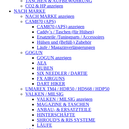
TASCHEN & AUFBEWAHRUNG
CO2 & HP anzeigen
NACH MARKE
NACH MARKE anzeigen
CAM870 (APS)
CAM870 (APS) anzeigen
Caddy´s / Taschen (für Hülsen)
Ersatzteile /Tuningparts / Accessoires
Hülsen und (Befüll-) Zubehör
Läufe / Magazinverlängerungen
GOGUN
GOGUN anzeigen
AEA
HUBEN
SIX NEEDLER / DARTIE
FX AIRGUNS
DART HIKER
UMAREX TM4 / HDR50 / HDS68 / HDP50
VALKEN / MILSIG
VALKEN / MILSIG anzeigen
MAGAZINE & TASCHEN
ANBAU- & ERSATZTEILE
HINTERSCHÄFTE
SHROUD'S & RIS SYSTEME
LÄUFE