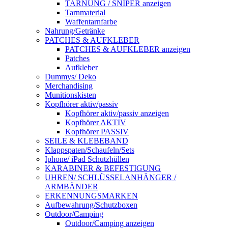
TARNUNG / SNIPER anzeigen
Tarnmaterial
Waffentarnfarbe
Nahrung/Getränke
PATCHES & AUFKLEBER
PATCHES & AUFKLEBER anzeigen
Patches
Aufkleber
Dummys/ Deko
Merchandising
Munitionskisten
Kopfhörer aktiv/passiv
Kopfhörer aktiv/passiv anzeigen
Kopfhörer AKTIV
Kopfhörer PASSIV
SEILE & KLEBEBAND
Klappspaten/Schaufeln/Sets
Iphone/ iPad Schutzhüllen
KARABINER & BEFESTIGUNG
UHREN/ SCHLÜSSELANHÄNGER /
ARMBÄNDER
ERKENNUNGSMARKEN
Aufbewahrung/Schutzboxen
Outdoor/Camping
Outdoor/Camping anzeigen