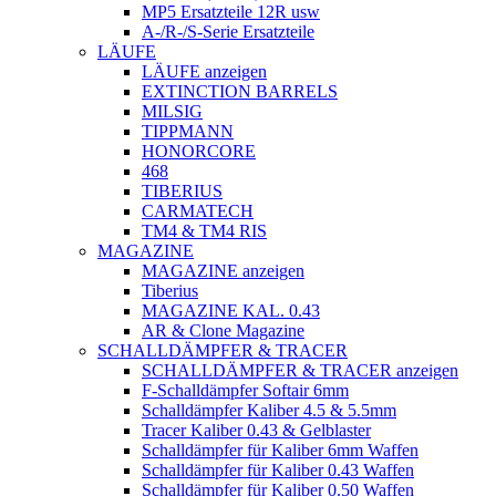
MP5 Ersatzteile 12R usw
A-/R-/S-Serie Ersatzteile
LÄUFE
LÄUFE anzeigen
EXTINCTION BARRELS
MILSIG
TIPPMANN
HONORCORE
468
TIBERIUS
CARMATECH
TM4 & TM4 RIS
MAGAZINE
MAGAZINE anzeigen
Tiberius
MAGAZINE KAL. 0.43
AR & Clone Magazine
SCHALLDÄMPFER & TRACER
SCHALLDÄMPFER & TRACER anzeigen
F-Schalldämpfer Softair 6mm
Schalldämpfer Kaliber 4.5 & 5.5mm
Tracer Kaliber 0.43 & Gelblaster
Schalldämpfer für Kaliber 6mm Waffen
Schalldämpfer für Kaliber 0.43 Waffen
Schalldämpfer für Kaliber 0.50 Waffen