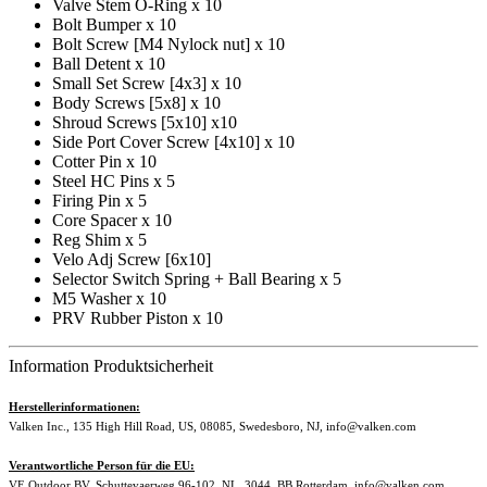
Valve Stem O-Ring x 10
Bolt Bumper x 10
Bolt Screw [M4 Nylock nut] x 10
Ball Detent x 10
Small Set Screw [4x3] x 10
Body Screws [5x8] x 10
Shroud Screws [5x10] x10
Side Port Cover Screw [4x10] x 10
Cotter Pin x 10
Steel HC Pins x 5
Firing Pin x 5
Core Spacer x 10
Reg Shim x 5
Velo Adj Screw [6x10]
Selector Switch Spring + Ball Bearing x 5
M5 Washer x 10
PRV Rubber Piston x 10
Information Produktsicherheit
Herstellerinformationen:
Valken Inc., 135 High Hill Road, US, 08085, Swedesboro, NJ, info@valken.com
Verantwortliche Person für die EU:
VE Outdoor BV, Schuttevaerweg 96-102, NL, 3044, BB Rotterdam, info@valken.com