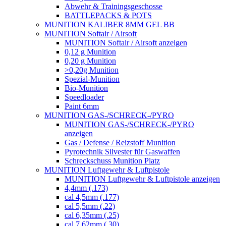
Abwehr & Trainingsgeschosse
BATTLEPACKS & POTS
MUNITION KALIBER 8MM GEL BB
MUNITION Softair / Airsoft
MUNITION Softair / Airsoft anzeigen
0,12 g Munition
0,20 g Munition
>0,20g Munition
Spezial-Munition
Bio-Munition
Speedloader
Paint 6mm
MUNITION GAS-/SCHRECK-/PYRO
MUNITION GAS-/SCHRECK-/PYRO
anzeigen
Gas / Defense / Reizstoff Munition
Pyrotechnik Silvester für Gaswaffen
Schreckschuss Munition Platz
MUNITION Luftgewehr & Luftpistole
MUNITION Luftgewehr & Luftpistole anzeigen
4,4mm (.173)
cal 4,5mm (.177)
cal 5,5mm (.22)
cal 6,35mm (.25)
cal 7,62mm (.30)