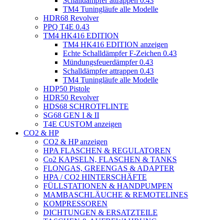
Schalldämpfer attrappen 0.43
TM4 Tuningläufe alle Modelle
HDR68 Revolver
PPQ T4E 0.43
TM4 HK416 EDITION
TM4 HK416 EDITION anzeigen
Echte Schalldämpfer F-Zeichen 0.43
Mündungsfeuerdämpfer 0.43
Schalldämpfer attrappen 0.43
TM4 Tuningläufe alle Modelle
HDP50 Pistole
HDR50 Revolver
HDS68 SCHROTFLINTE
SG68 GEN I & II
T4E CUSTOM anzeigen
CO2 & HP
CO2 & HP anzeigen
HPA FLASCHEN & REGULATOREN
Co2 KAPSELN, FLASCHEN & TANKS
FLONGAS, GREENGAS & ADAPTER
HPA / CO2 HINTERSCHÄFTE
FÜLLSTATIONEN & HANDPUMPEN
MAMBASCHLÄUCHE & REMOTELINES
KOMPRESSOREN
DICHTUNGEN & ERSATZTEILE