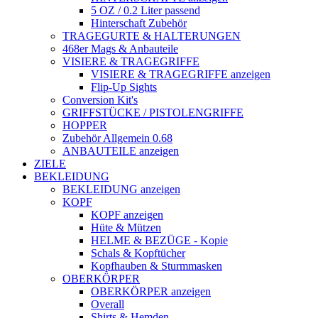
5 OZ / 0.2 Liter passend
Hinterschaft Zubehör
TRAGEGURTE & HALTERUNGEN
468er Mags & Anbauteile
VISIERE & TRAGEGRIFFE
VISIERE & TRAGEGRIFFE anzeigen
Flip-Up Sights
Conversion Kit's
GRIFFSTÜCKE / PISTOLENGRIFFE
HOPPER
Zubehör Allgemein 0.68
ANBAUTEILE anzeigen
ZIELE
BEKLEIDUNG
BEKLEIDUNG anzeigen
KOPF
KOPF anzeigen
Hüte & Mützen
HELME & BEZÜGE - Kopie
Schals & Kopftücher
Kopfhauben & Sturmmasken
OBERKÖRPER
OBERKÖRPER anzeigen
Overall
Shirts & Hemden