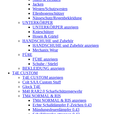
Jacken
Westen/Schutzwesten
Ellenbogenschützer
Nässeschutz/Regenbekleidung
UNTERKÖRPER
UNTERKÖRPER anzeigen
Knieschützer
Hosen & Gürtel
HANDSCHUHE und Zubehör
HANDSCHUHE und Zubehör anzeigen
Mechanix Wear
FÜßE
FÜßE anzeigen
Schuhe / Stiefel
BEKLEIDUNG anzeigen
T4E CUSTOM
T4E CUSTOM anzeigen
Colt SAA Custom Stuff
Glock T4E
M40 RAR2.0 Scharfschützengewehr
TM4 NORMAL & RIS
TM4 NORMAL & RIS anzeigen
Echte Schalldämpfer F-Zeichen 0.43
Mündungsfeuerdämpfer 0.43