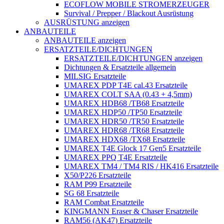
ECOFLOW MOBILE STROMERZEUGER
Survival / Prepper / Blackout Ausrüstung
AUSRÜSTUNG anzeigen
ANBAUTEILE
ANBAUTEILE anzeigen
ERSATZTEILE/DICHTUNGEN
ERSATZTEILE/DICHTUNGEN anzeigen
Dichtungen & Ersatzteile allgemein
MILSIG Ersatzteile
UMAREX PDP T4E cal.43 Ersatzteile
UMAREX COLT SAA (0.43 + 4,5mm)
UMAREX HDB68 /TB68 Ersatzteile
UMAREX HDP50 /TP50 Ersatzteile
UMAREX HDR50 /TR50 Ersatzteile
UMAREX HDR68 /TR68 Ersatzteile
UMAREX HDX68 /TX68 Ersatzteile
UMAREX T4E Glock 17 Gen5 Ersatzteile
UMAREX PPQ T4E Ersatzteile
UMAREX TM4 / TM4 RIS / HK416 Ersatzteile
X50/P226 Ersatzteile
RAM P99 Ersatzteile
SG 68 Ersatzteile
RAM Combat Ersatzteile
KINGMANN Eraser & Chaser Ersatzteile
RAM56 (AK47) Ersatzteile