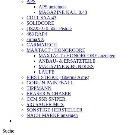
APS
APS anzeigen
MAGAZINE KAL. 0.43
COLT SAA.43
SOLIDCORE
QSZ92-9 0.50er Pistole
468 RAP4
airmaX®
CARMATECH
MAXTACT / HONORCORE
MAXTACT / HONORCORE anzeigen
ANBAU- & ERSATZTEILE
MAGAZINE & BUNDLES
LÄUFE
FIRST STRIKE (Tiberius Arms)
GOBLIN PAINTBALL
TIPPMANN
ERASER & CHASER
CCM SSR SNIPER
SIG SAUER MCX
SONSTIGE HERSTELLER
NACH MARKE anzeigen
Suche