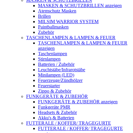
MASKEN & SCHUTZBRILLEN
MASKEN & SCHUTZBRILLEN anzeigen
Atemschutz Masken
Brillen
MILSIM WARRIOR SYSTEM
Paintballmasken
Zubehör
TASCHENLAMPEN & LAMPEN & FEUER
TASCHENLAMPEN & LAMPEN & FEUER
anzeigen
Taschenlampen
Stirnlampen
Batterien / Zubehör
Leuchtstäbe/Infrarotstäbe
Minilampen (LED)
Feuerzeuge/Zündhölzer
Feuerstarter
Zippo & Zubehör
FUNKGERÄTE & ZUBEHÖR
FUNKGERÄTE & ZUBEHÖR anzeigen
Funkgeräte PMR
Headsets & Zubehör
Akku's & Batterien
FUTTERALE / KOFFER/ TRAGEGURTE
FUTTERALE / KOFFER/ TRAGEGURTE