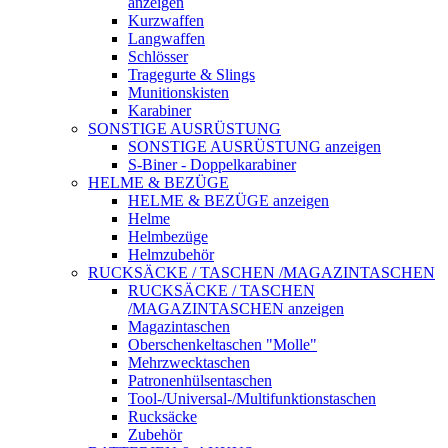
anzeigen
Kurzwaffen
Langwaffen
Schlösser
Tragegurte & Slings
Munitionskisten
Karabiner
SONSTIGE AUSRÜSTUNG
SONSTIGE AUSRÜSTUNG anzeigen
S-Biner - Doppelkarabiner
HELME & BEZÜGE
HELME & BEZÜGE anzeigen
Helme
Helmbezüge
Helmzubehör
RUCKSÄCKE / TASCHEN /MAGAZINTASCHEN
RUCKSÄCKE / TASCHEN
/MAGAZINTASCHEN anzeigen
Magazintaschen
Oberschenkeltaschen "Molle"
Mehrzwecktaschen
Patronenhülsentaschen
Tool-/Universal-/Multifunktionstaschen
Rucksäcke
Zubehör