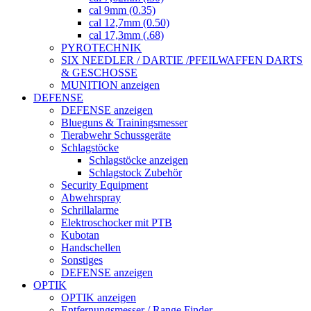
cal 9mm (0.35)
cal 12,7mm (0.50)
cal 17,3mm (.68)
PYROTECHNIK
SIX NEEDLER / DARTIE /PFEILWAFFEN DARTS
& GESCHOSSE
MUNITION anzeigen
DEFENSE
DEFENSE anzeigen
Blueguns & Trainingsmesser
Tierabwehr Schussgeräte
Schlagstöcke
Schlagstöcke anzeigen
Schlagstock Zubehör
Security Equipment
Abwehrspray
Schrillalarme
Elektroschocker mit PTB
Kubotan
Handschellen
Sonstiges
DEFENSE anzeigen
OPTIK
OPTIK anzeigen
Entfernungsmesser / Range Finder