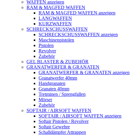
WAFFEN anzeigen
RAM & MAGFED WAFFEN
RAM & MAGFED WAFFEN anzeigen
LANGWAFFEN
KURZWAFFEN
SCHRECKSCHUSSWAFFEN
SCHRECKSCHUSSWAFFEN anzeigen
Maschinenpistolen
Pistolen
Revolver
Zubehör
GEL BLASTER & ZUBEHÖR
GRANATWERFER & GRANATEN
GRANATWERFER & GRANATEN anzeigen
Granatwerfer 40mm
Handgranaten
Granaten 40mm
Tretminen / Sprengfallen
Mörser
Zubehör
SOFTAIR / AIRSOFT WAFFEN
SOFTAIR / AIRSOFT WAFFEN anzeigen
Softair Pistolen / Revolver
Softair Gewehre
Schalldämpfer Attrappen