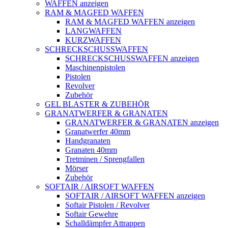
WAFFEN anzeigen
RAM & MAGFED WAFFEN
RAM & MAGFED WAFFEN anzeigen
LANGWAFFEN
KURZWAFFEN
SCHRECKSCHUSSWAFFEN
SCHRECKSCHUSSWAFFEN anzeigen
Maschinenpistolen
Pistolen
Revolver
Zubehör
GEL BLASTER & ZUBEHÖR
GRANATWERFER & GRANATEN
GRANATWERFER & GRANATEN anzeigen
Granatwerfer 40mm
Handgranaten
Granaten 40mm
Tretminen / Sprengfallen
Mörser
Zubehör
SOFTAIR / AIRSOFT WAFFEN
SOFTAIR / AIRSOFT WAFFEN anzeigen
Softair Pistolen / Revolver
Softair Gewehre
Schalldämpfer Attrappen