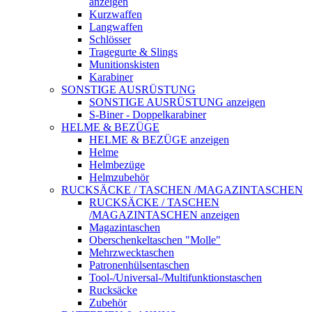
anzeigen
Kurzwaffen
Langwaffen
Schlösser
Tragegurte & Slings
Munitionskisten
Karabiner
SONSTIGE AUSRÜSTUNG
SONSTIGE AUSRÜSTUNG anzeigen
S-Biner - Doppelkarabiner
HELME & BEZÜGE
HELME & BEZÜGE anzeigen
Helme
Helmbezüge
Helmzubehör
RUCKSÄCKE / TASCHEN /MAGAZINTASCHEN
RUCKSÄCKE / TASCHEN
/MAGAZINTASCHEN anzeigen
Magazintaschen
Oberschenkeltaschen "Molle"
Mehrzwecktaschen
Patronenhülsentaschen
Tool-/Universal-/Multifunktionstaschen
Rucksäcke
Zubehör