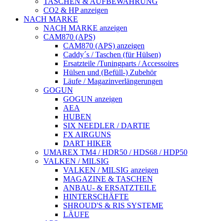
TASCHEN & AUFBEWAHRUNG
CO2 & HP anzeigen
NACH MARKE
NACH MARKE anzeigen
CAM870 (APS)
CAM870 (APS) anzeigen
Caddy´s / Taschen (für Hülsen)
Ersatzteile /Tuningparts / Accessoires
Hülsen und (Befüll-) Zubehör
Läufe / Magazinverlängerungen
GOGUN
GOGUN anzeigen
AEA
HUBEN
SIX NEEDLER / DARTIE
FX AIRGUNS
DART HIKER
UMAREX TM4 / HDR50 / HDS68 / HDP50
VALKEN / MILSIG
VALKEN / MILSIG anzeigen
MAGAZINE & TASCHEN
ANBAU- & ERSATZTEILE
HINTERSCHÄFTE
SHROUD'S & RIS SYSTEME
LÄUFE