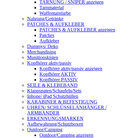
TARNUNG / SNIPER anzeigen
Tarnmaterial
Waffentarnfarbe
Nahrung/Getränke
PATCHES & AUFKLEBER
PATCHES & AUFKLEBER anzeigen
Patches
Aufkleber
Dummys/ Deko
Merchandising
Munitionskisten
Kopfhörer aktiv/passiv
Kopfhörer aktiv/passiv anzeigen
Kopfhörer AKTIV
Kopfhörer PASSIV
SEILE & KLEBEBAND
Klappspaten/Schaufeln/Sets
Iphone/ iPad Schutzhüllen
KARABINER & BEFESTIGUNG
UHREN/ SCHLÜSSELANHÄNGER /
ARMBÄNDER
ERKENNUNGSMARKEN
Aufbewahrung/Schutzboxen
Outdoor/Camping
Outdoor/Camping anzeigen