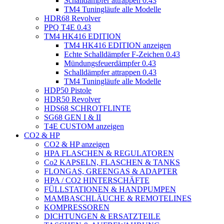
Schalldämpfer attrappen 0.43
TM4 Tuningläufe alle Modelle
HDR68 Revolver
PPQ T4E 0.43
TM4 HK416 EDITION
TM4 HK416 EDITION anzeigen
Echte Schalldämpfer F-Zeichen 0.43
Mündungsfeuerdämpfer 0.43
Schalldämpfer attrappen 0.43
TM4 Tuningläufe alle Modelle
HDP50 Pistole
HDR50 Revolver
HDS68 SCHROTFLINTE
SG68 GEN I & II
T4E CUSTOM anzeigen
CO2 & HP
CO2 & HP anzeigen
HPA FLASCHEN & REGULATOREN
Co2 KAPSELN, FLASCHEN & TANKS
FLONGAS, GREENGAS & ADAPTER
HPA / CO2 HINTERSCHÄFTE
FÜLLSTATIONEN & HANDPUMPEN
MAMBASCHLÄUCHE & REMOTELINES
KOMPRESSOREN
DICHTUNGEN & ERSATZTEILE