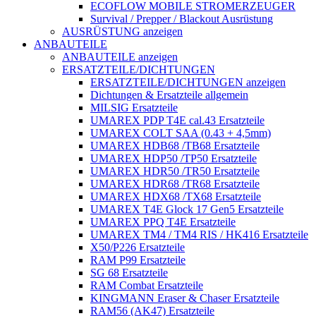
ECOFLOW MOBILE STROMERZEUGER
Survival / Prepper / Blackout Ausrüstung
AUSRÜSTUNG anzeigen
ANBAUTEILE
ANBAUTEILE anzeigen
ERSATZTEILE/DICHTUNGEN
ERSATZTEILE/DICHTUNGEN anzeigen
Dichtungen & Ersatzteile allgemein
MILSIG Ersatzteile
UMAREX PDP T4E cal.43 Ersatzteile
UMAREX COLT SAA (0.43 + 4,5mm)
UMAREX HDB68 /TB68 Ersatzteile
UMAREX HDP50 /TP50 Ersatzteile
UMAREX HDR50 /TR50 Ersatzteile
UMAREX HDR68 /TR68 Ersatzteile
UMAREX HDX68 /TX68 Ersatzteile
UMAREX T4E Glock 17 Gen5 Ersatzteile
UMAREX PPQ T4E Ersatzteile
UMAREX TM4 / TM4 RIS / HK416 Ersatzteile
X50/P226 Ersatzteile
RAM P99 Ersatzteile
SG 68 Ersatzteile
RAM Combat Ersatzteile
KINGMANN Eraser & Chaser Ersatzteile
RAM56 (AK47) Ersatzteile