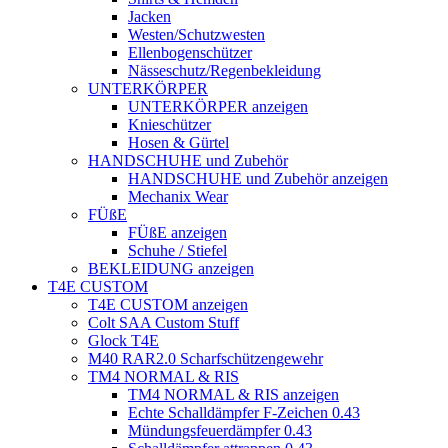
Jacken
Westen/Schutzwesten
Ellenbogenschützer
Nässeschutz/Regenbekleidung
UNTERKÖRPER
UNTERKÖRPER anzeigen
Knieschützer
Hosen & Gürtel
HANDSCHUHE und Zubehör
HANDSCHUHE und Zubehör anzeigen
Mechanix Wear
FÜßE
FÜßE anzeigen
Schuhe / Stiefel
BEKLEIDUNG anzeigen
T4E CUSTOM
T4E CUSTOM anzeigen
Colt SAA Custom Stuff
Glock T4E
M40 RAR2.0 Scharfschützengewehr
TM4 NORMAL & RIS
TM4 NORMAL & RIS anzeigen
Echte Schalldämpfer F-Zeichen 0.43
Mündungsfeuerdämpfer 0.43