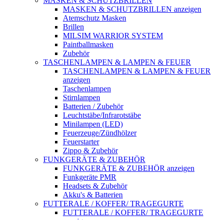
MASKEN & SCHUTZBRILLEN
MASKEN & SCHUTZBRILLEN anzeigen
Atemschutz Masken
Brillen
MILSIM WARRIOR SYSTEM
Paintballmasken
Zubehör
TASCHENLAMPEN & LAMPEN & FEUER
TASCHENLAMPEN & LAMPEN & FEUER
anzeigen
Taschenlampen
Stirnlampen
Batterien / Zubehör
Leuchtstäbe/Infrarotstäbe
Minilampen (LED)
Feuerzeuge/Zündhölzer
Feuerstarter
Zippo & Zubehör
FUNKGERÄTE & ZUBEHÖR
FUNKGERÄTE & ZUBEHÖR anzeigen
Funkgeräte PMR
Headsets & Zubehör
Akku's & Batterien
FUTTERALE / KOFFER/ TRAGEGURTE
FUTTERALE / KOFFER/ TRAGEGURTE