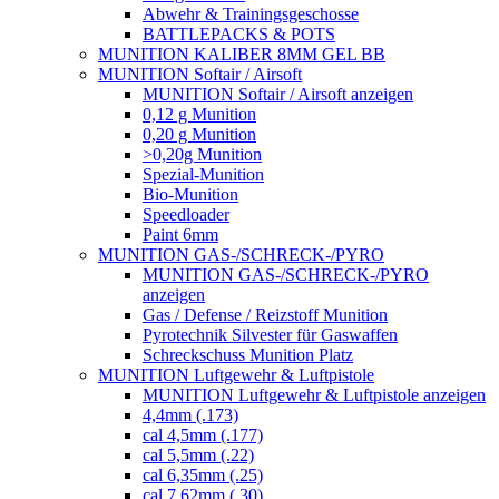
Abwehr & Trainingsgeschosse
BATTLEPACKS & POTS
MUNITION KALIBER 8MM GEL BB
MUNITION Softair / Airsoft
MUNITION Softair / Airsoft anzeigen
0,12 g Munition
0,20 g Munition
>0,20g Munition
Spezial-Munition
Bio-Munition
Speedloader
Paint 6mm
MUNITION GAS-/SCHRECK-/PYRO
MUNITION GAS-/SCHRECK-/PYRO
anzeigen
Gas / Defense / Reizstoff Munition
Pyrotechnik Silvester für Gaswaffen
Schreckschuss Munition Platz
MUNITION Luftgewehr & Luftpistole
MUNITION Luftgewehr & Luftpistole anzeigen
4,4mm (.173)
cal 4,5mm (.177)
cal 5,5mm (.22)
cal 6,35mm (.25)
cal 7,62mm (.30)