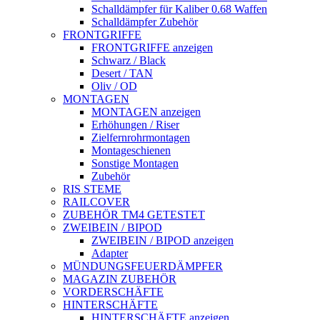
Schalldämpfer für Kaliber 0.68 Waffen
Schalldämpfer Zubehör
FRONTGRIFFE
FRONTGRIFFE anzeigen
Schwarz / Black
Desert / TAN
Oliv / OD
MONTAGEN
MONTAGEN anzeigen
Erhöhungen / Riser
Zielfernrohrmontagen
Montageschienen
Sonstige Montagen
Zubehör
RIS STEME
RAILCOVER
ZUBEHÖR TM4 GETESTET
ZWEIBEIN / BIPOD
ZWEIBEIN / BIPOD anzeigen
Adapter
MÜNDUNGSFEUERDÄMPFER
MAGAZIN ZUBEHÖR
VORDERSCHÄFTE
HINTERSCHÄFTE
HINTERSCHÄFTE anzeigen