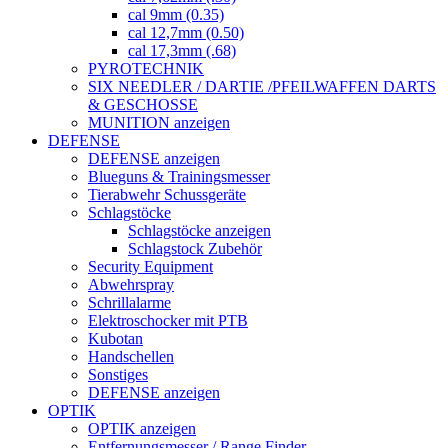
cal 9mm (0.35)
cal 12,7mm (0.50)
cal 17,3mm (.68)
PYROTECHNIK
SIX NEEDLER / DARTIE /PFEILWAFFEN DARTS
& GESCHOSSE
MUNITION anzeigen
DEFENSE
DEFENSE anzeigen
Blueguns & Trainingsmesser
Tierabwehr Schussgeräte
Schlagstöcke
Schlagstöcke anzeigen
Schlagstock Zubehör
Security Equipment
Abwehrspray
Schrillalarme
Elektroschocker mit PTB
Kubotan
Handschellen
Sonstiges
DEFENSE anzeigen
OPTIK
OPTIK anzeigen
Entfernungsmesser / Range Finder