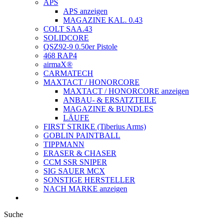
APS
APS anzeigen
MAGAZINE KAL. 0.43
COLT SAA.43
SOLIDCORE
QSZ92-9 0.50er Pistole
468 RAP4
airmaX®
CARMATECH
MAXTACT / HONORCORE
MAXTACT / HONORCORE anzeigen
ANBAU- & ERSATZTEILE
MAGAZINE & BUNDLES
LÄUFE
FIRST STRIKE (Tiberius Arms)
GOBLIN PAINTBALL
TIPPMANN
ERASER & CHASER
CCM SSR SNIPER
SIG SAUER MCX
SONSTIGE HERSTELLER
NACH MARKE anzeigen
Suche