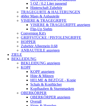
5 OZ / 0.2 Liter passend
Hinterschaft Zubehör
TRAGEGURTE & HALTERUNGEN
468er Mags & Anbauteile
VISIERE & TRAGEGRIFFE
VISIERE & TRAGEGRIFFE anzeigen
Flip-Up Sights
Conversion Kit's
GRIFFSTÜCKE / PISTOLENGRIFFE
HOPPER
Zubehör Allgemein 0.68
ANBAUTEILE anzeigen
ZIELE
BEKLEIDUNG
BEKLEIDUNG anzeigen
KOPF
KOPF anzeigen
Hüte & Mützen
HELME & BEZÜGE - Kopie
Schals & Kopftücher
Kopfhauben & Sturmmasken
OBERKÖRPER
OBERKÖRPER anzeigen
Overall
Shirts & Hemden