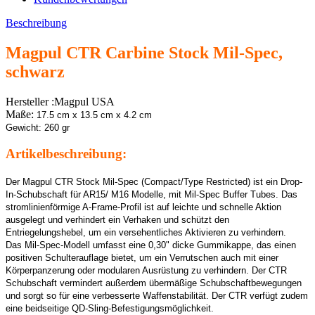
Beschreibung
Magpul CTR Carbine Stock Mil-Spec,
schwarz
Hersteller :Magpul USA
Maße:
17.5 cm x 13.5 cm x 4.2 cm
Gewicht: 260 gr
Artikelbeschreibung:
Der Magpul CTR Stock Mil-Spec (Compact/Type Restricted) ist ein Drop-
In-Schubschaft für AR15/ M16 Modelle, mit Mil-Spec Buffer Tubes. Das
stromlinienförmige A-Frame-Profil ist auf leichte und schnelle Aktion
ausgelegt und verhindert ein Verhaken und schützt den
Entriegelungshebel, um ein versehentliches Aktivieren zu verhindern.
Das Mil-Spec-Modell umfasst eine 0,30" dicke Gummikappe, das einen
positiven Schulterauflage bietet, um ein Verrutschen auch mit einer
Körperpanzerung oder modularen Ausrüstung zu verhindern. Der CTR
Schubschaft vermindert außerdem übermäßige Schubschaftbewegungen
und sorgt so für eine verbesserte Waffenstabilität. Der CTR verfügt zudem
eine beidseitige QD-Sling-Befestigungsmöglichkeit.