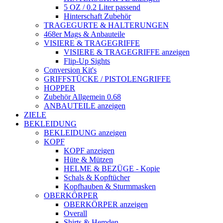
5 OZ / 0.2 Liter passend
Hinterschaft Zubehör
TRAGEGURTE & HALTERUNGEN
468er Mags & Anbauteile
VISIERE & TRAGEGRIFFE
VISIERE & TRAGEGRIFFE anzeigen
Flip-Up Sights
Conversion Kit's
GRIFFSTÜCKE / PISTOLENGRIFFE
HOPPER
Zubehör Allgemein 0.68
ANBAUTEILE anzeigen
ZIELE
BEKLEIDUNG
BEKLEIDUNG anzeigen
KOPF
KOPF anzeigen
Hüte & Mützen
HELME & BEZÜGE - Kopie
Schals & Kopftücher
Kopfhauben & Sturmmasken
OBERKÖRPER
OBERKÖRPER anzeigen
Overall
Shirts & Hemden