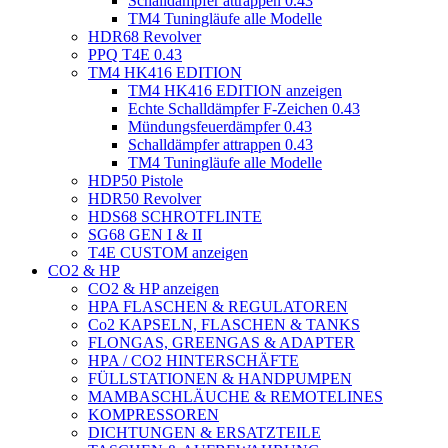
Schalldämpfer attrappen 0.43
TM4 Tuningläufe alle Modelle
HDR68 Revolver
PPQ T4E 0.43
TM4 HK416 EDITION
TM4 HK416 EDITION anzeigen
Echte Schalldämpfer F-Zeichen 0.43
Mündungsfeuerdämpfer 0.43
Schalldämpfer attrappen 0.43
TM4 Tuningläufe alle Modelle
HDP50 Pistole
HDR50 Revolver
HDS68 SCHROTFLINTE
SG68 GEN I & II
T4E CUSTOM anzeigen
CO2 & HP
CO2 & HP anzeigen
HPA FLASCHEN & REGULATOREN
Co2 KAPSELN, FLASCHEN & TANKS
FLONGAS, GREENGAS & ADAPTER
HPA / CO2 HINTERSCHÄFTE
FÜLLSTATIONEN & HANDPUMPEN
MAMBASCHLÄUCHE & REMOTELINES
KOMPRESSOREN
DICHTUNGEN & ERSATZTEILE