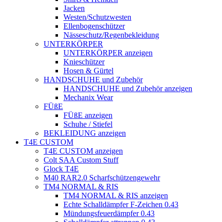
Jacken
Westen/Schutzwesten
Ellenbogenschützer
Nässeschutz/Regenbekleidung
UNTERKÖRPER
UNTERKÖRPER anzeigen
Knieschützer
Hosen & Gürtel
HANDSCHUHE und Zubehör
HANDSCHUHE und Zubehör anzeigen
Mechanix Wear
FÜßE
FÜßE anzeigen
Schuhe / Stiefel
BEKLEIDUNG anzeigen
T4E CUSTOM
T4E CUSTOM anzeigen
Colt SAA Custom Stuff
Glock T4E
M40 RAR2.0 Scharfschützengewehr
TM4 NORMAL & RIS
TM4 NORMAL & RIS anzeigen
Echte Schalldämpfer F-Zeichen 0.43
Mündungsfeuerdämpfer 0.43