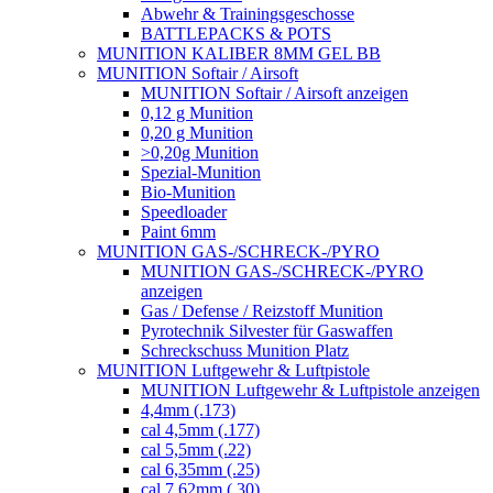
Abwehr & Trainingsgeschosse
BATTLEPACKS & POTS
MUNITION KALIBER 8MM GEL BB
MUNITION Softair / Airsoft
MUNITION Softair / Airsoft anzeigen
0,12 g Munition
0,20 g Munition
>0,20g Munition
Spezial-Munition
Bio-Munition
Speedloader
Paint 6mm
MUNITION GAS-/SCHRECK-/PYRO
MUNITION GAS-/SCHRECK-/PYRO
anzeigen
Gas / Defense / Reizstoff Munition
Pyrotechnik Silvester für Gaswaffen
Schreckschuss Munition Platz
MUNITION Luftgewehr & Luftpistole
MUNITION Luftgewehr & Luftpistole anzeigen
4,4mm (.173)
cal 4,5mm (.177)
cal 5,5mm (.22)
cal 6,35mm (.25)
cal 7,62mm (.30)