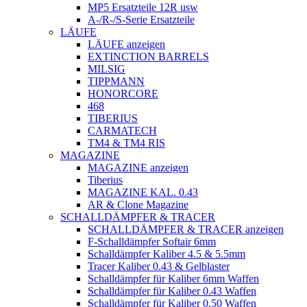
MP5 Ersatzteile 12R usw
A-/R-/S-Serie Ersatzteile
LÄUFE
LÄUFE anzeigen
EXTINCTION BARRELS
MILSIG
TIPPMANN
HONORCORE
468
TIBERIUS
CARMATECH
TM4 & TM4 RIS
MAGAZINE
MAGAZINE anzeigen
Tiberius
MAGAZINE KAL. 0.43
AR & Clone Magazine
SCHALLDÄMPFER & TRACER
SCHALLDÄMPFER & TRACER anzeigen
F-Schalldämpfer Softair 6mm
Schalldämpfer Kaliber 4.5 & 5.5mm
Tracer Kaliber 0.43 & Gelblaster
Schalldämpfer für Kaliber 6mm Waffen
Schalldämpfer für Kaliber 0.43 Waffen
Schalldämpfer für Kaliber 0.50 Waffen