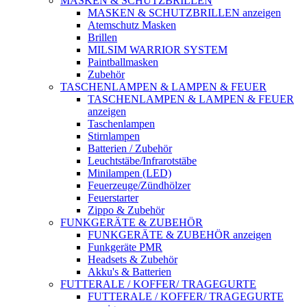
MASKEN & SCHUTZBRILLEN
MASKEN & SCHUTZBRILLEN anzeigen
Atemschutz Masken
Brillen
MILSIM WARRIOR SYSTEM
Paintballmasken
Zubehör
TASCHENLAMPEN & LAMPEN & FEUER
TASCHENLAMPEN & LAMPEN & FEUER
anzeigen
Taschenlampen
Stirnlampen
Batterien / Zubehör
Leuchtstäbe/Infrarotstäbe
Minilampen (LED)
Feuerzeuge/Zündhölzer
Feuerstarter
Zippo & Zubehör
FUNKGERÄTE & ZUBEHÖR
FUNKGERÄTE & ZUBEHÖR anzeigen
Funkgeräte PMR
Headsets & Zubehör
Akku's & Batterien
FUTTERALE / KOFFER/ TRAGEGURTE
FUTTERALE / KOFFER/ TRAGEGURTE