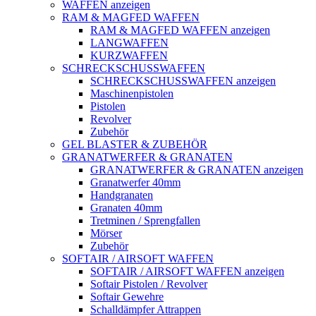
WAFFEN anzeigen
RAM & MAGFED WAFFEN
RAM & MAGFED WAFFEN anzeigen
LANGWAFFEN
KURZWAFFEN
SCHRECKSCHUSSWAFFEN
SCHRECKSCHUSSWAFFEN anzeigen
Maschinenpistolen
Pistolen
Revolver
Zubehör
GEL BLASTER & ZUBEHÖR
GRANATWERFER & GRANATEN
GRANATWERFER & GRANATEN anzeigen
Granatwerfer 40mm
Handgranaten
Granaten 40mm
Tretminen / Sprengfallen
Mörser
Zubehör
SOFTAIR / AIRSOFT WAFFEN
SOFTAIR / AIRSOFT WAFFEN anzeigen
Softair Pistolen / Revolver
Softair Gewehre
Schalldämpfer Attrappen