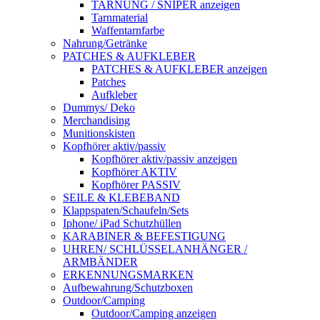
TARNUNG / SNIPER anzeigen
Tarnmaterial
Waffentarnfarbe
Nahrung/Getränke
PATCHES & AUFKLEBER
PATCHES & AUFKLEBER anzeigen
Patches
Aufkleber
Dummys/ Deko
Merchandising
Munitionskisten
Kopfhörer aktiv/passiv
Kopfhörer aktiv/passiv anzeigen
Kopfhörer AKTIV
Kopfhörer PASSIV
SEILE & KLEBEBAND
Klappspaten/Schaufeln/Sets
Iphone/ iPad Schutzhüllen
KARABINER & BEFESTIGUNG
UHREN/ SCHLÜSSELANHÄNGER /
ARMBÄNDER
ERKENNUNGSMARKEN
Aufbewahrung/Schutzboxen
Outdoor/Camping
Outdoor/Camping anzeigen