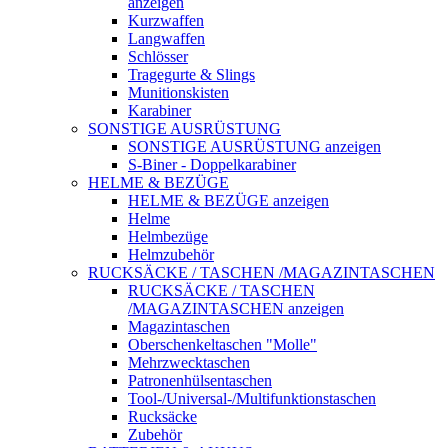
anzeigen
Kurzwaffen
Langwaffen
Schlösser
Tragegurte & Slings
Munitionskisten
Karabiner
SONSTIGE AUSRÜSTUNG
SONSTIGE AUSRÜSTUNG anzeigen
S-Biner - Doppelkarabiner
HELME & BEZÜGE
HELME & BEZÜGE anzeigen
Helme
Helmbezüge
Helmzubehör
RUCKSÄCKE / TASCHEN /MAGAZINTASCHEN
RUCKSÄCKE / TASCHEN
/MAGAZINTASCHEN anzeigen
Magazintaschen
Oberschenkeltaschen "Molle"
Mehrzwecktaschen
Patronenhülsentaschen
Tool-/Universal-/Multifunktionstaschen
Rucksäcke
Zubehör