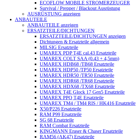
ECOFLOW MOBILE STROMERZEUGER
Survival / Prepper / Blackout Ausrüstung
AUSRÜSTUNG anzeigen
ANBAUTEILE
ANBAUTEILE anzeigen
ERSATZTEILE/DICHTUNGEN
ERSATZTEILE/DICHTUNGEN anzeigen
Dichtungen & Ersatzteile allgemein
MILSIG Ersatzteile
UMAREX PDP T4E cal.43 Ersatzteile
UMAREX COLT SAA (0.43 + 4,5mm)
UMAREX HDB68 /TB68 Ersatzteile
UMAREX HDP50 /TP50 Ersatzteile
UMAREX HDR50 /TR50 Ersatzteile
UMAREX HDR68 /TR68 Ersatzteile
UMAREX HDX68 /TX68 Ersatzteile
UMAREX T4E Glock 17 Gen5 Ersatzteile
UMAREX PPQ T4E Ersatzteile
UMAREX TM4 / TM4 RIS / HK416 Ersatzteile
X50/P226 Ersatzteile
RAM P99 Ersatzteile
SG 68 Ersatzteile
RAM Combat Ersatzteile
KINGMANN Eraser & Chaser Ersatzteile
RAM56 (AK47) Ersatzteile