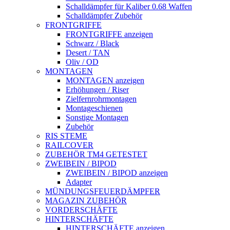
Schalldämpfer für Kaliber 0.68 Waffen
Schalldämpfer Zubehör
FRONTGRIFFE
FRONTGRIFFE anzeigen
Schwarz / Black
Desert / TAN
Oliv / OD
MONTAGEN
MONTAGEN anzeigen
Erhöhungen / Riser
Zielfernrohrmontagen
Montageschienen
Sonstige Montagen
Zubehör
RIS STEME
RAILCOVER
ZUBEHÖR TM4 GETESTET
ZWEIBEIN / BIPOD
ZWEIBEIN / BIPOD anzeigen
Adapter
MÜNDUNGSFEUERDÄMPFER
MAGAZIN ZUBEHÖR
VORDERSCHÄFTE
HINTERSCHÄFTE
HINTERSCHÄFTE anzeigen