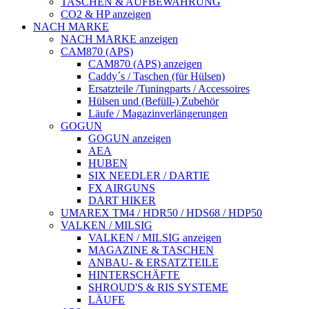
TASCHEN & AUFBEWAHRUNG
CO2 & HP anzeigen
NACH MARKE
NACH MARKE anzeigen
CAM870 (APS)
CAM870 (APS) anzeigen
Caddy´s / Taschen (für Hülsen)
Ersatzteile /Tuningparts / Accessoires
Hülsen und (Befüll-) Zubehör
Läufe / Magazinverlängerungen
GOGUN
GOGUN anzeigen
AEA
HUBEN
SIX NEEDLER / DARTIE
FX AIRGUNS
DART HIKER
UMAREX TM4 / HDR50 / HDS68 / HDP50
VALKEN / MILSIG
VALKEN / MILSIG anzeigen
MAGAZINE & TASCHEN
ANBAU- & ERSATZTEILE
HINTERSCHÄFTE
SHROUD'S & RIS SYSTEME
LÄUFE